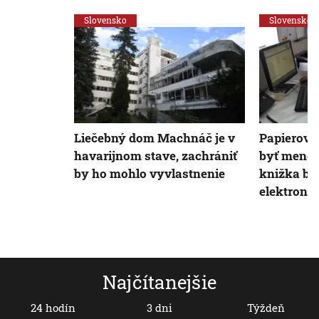
Slovensko
Slovensko
Liečebný dom Machnáč je v
Papierov 
havarijnom stave, zachrániť
byť menej
by ho mohlo vyvlastnenie
knižka b
elektroni
Najčítanejšie
24 hodín
3 dni
Týždeň