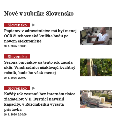
Nové v rubrike Slovensko
Slovensko
Papierov v zdravotníctve má byť menej.
OČR či tehotenská knižka budú po
novom elektronické
10. 8. 2026, 8:00:00
Slovensko
Sezóna burčiakov sa tento rok začala
skôr: Vinohradníci očakávajú kvalitný
ročník, bude ho však menej
10. 8. 2026, 7:00:00
Slovensko
Každý rok zostanú bez internátu tisíce
žiadateľov: V B. Bystrici navýšili
kapacity, v Ružomberku vyrastá
prístavba
10. 8. 2026, 6:00:00