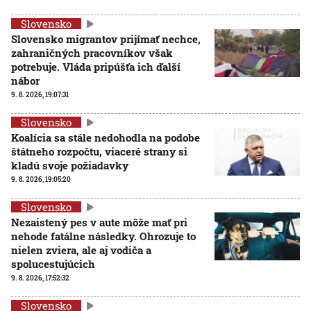
Slovensko
Slovensko migrantov prijímať nechce,
zahraničných pracovníkov však
potrebuje. Vláda pripúšťa ich ďalší
nábor
9. 8. 2026, 19:07:31
Slovensko
Koalícia sa stále nedohodla na podobe
štátneho rozpočtu, viaceré strany si
kladú svoje požiadavky
9. 8. 2026, 19:05:20
Slovensko
Nezaistený pes v aute môže mať pri
nehode fatálne následky. Ohrozuje to
nielen zviera, ale aj vodiča a
spolucestujúcich
9. 8. 2026, 17:52:32
Slovensko