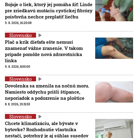
Bojuje o liek, ktorý jej pomáha žiť: Linde
pre zriedkavú mutáciu cystickej fibrózy
poisťovňa nechce preplatiť liečbu
9. 8. 2026, 16:20:08
Slovensko
Plač a krik dieťaťa ešte nemusí
znamenať vážne zranenie. V takom
prípade pomôže nová zdravotnícka
linka
9. 8. 2026, 8:00:00
Slovensko
Dovolenka sa zmenila na nočnú moru.
Namiesto oddychu prišli štípance,
neporiadok a podozrenie na ploštice
8. 8. 2026, 19:31:53
Slovensko
Chcete klimatizáciu, ale bývate v
bytovke? Rozhodnutie vlastníka
nestačí, potrebný je aj súhlas susedov