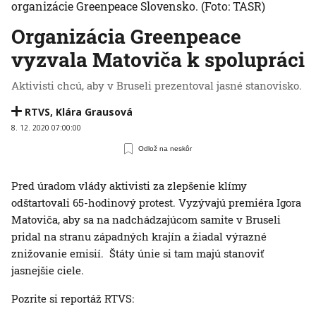
organizácie Greenpeace Slovensko.
(Foto: TASR)
Organizácia Greenpeace
vyzvala Matoviča k spolupráci
Aktivisti chcú, aby v Bruseli prezentoval jasné stanovisko.
RTVS
,
Klára Grausová
8. 12. 2020 07:00:00
Odlož na neskôr
Pred úradom vlády aktivisti za zlepšenie klímy
odštartovali 65-hodinový protest. Vyzývajú premiéra Igora
Matoviča, aby sa na nadchádzajúcom samite v Bruseli
pridal na stranu západných krajín a žiadal výrazné
znižovanie emisií. Štáty únie si tam majú stanoviť
jasnejšie ciele.
Pozrite si reportáž RTVS: