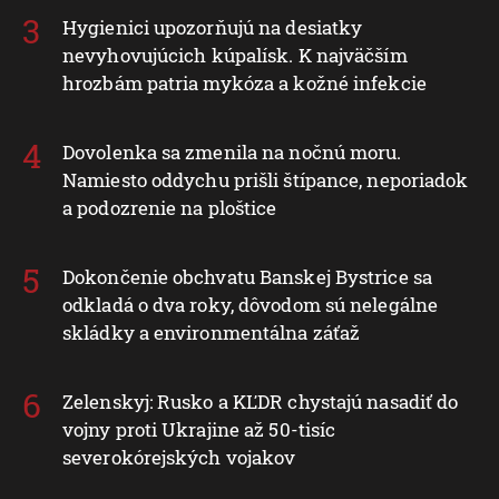
Hygienici upozorňujú na desiatky
nevyhovujúcich kúpalísk. K najväčším
hrozbám patria mykóza a kožné infekcie
Dovolenka sa zmenila na nočnú moru.
Namiesto oddychu prišli štípance, neporiadok
a podozrenie na ploštice
Dokončenie obchvatu Banskej Bystrice sa
odkladá o dva roky, dôvodom sú nelegálne
skládky a environmentálna záťaž
Zelenskyj: Rusko a KĽDR chystajú nasadiť do
vojny proti Ukrajine až 50-tisíc
severokórejských vojakov