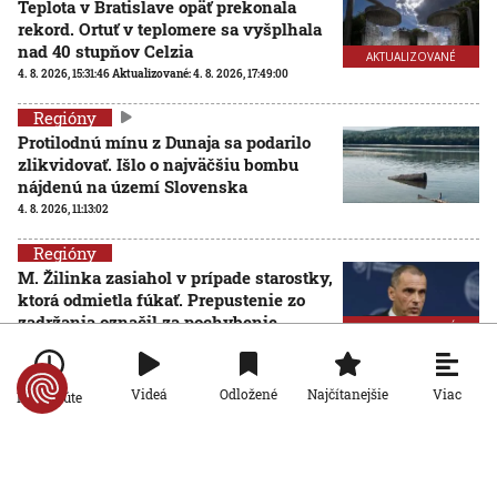
Teplota v Bratislave opäť prekonala
rekord. Ortuť v teplomere sa vyšplhala
nad 40 stupňov Celzia
AKTUALIZOVANÉ
4. 8. 2026, 15:31:46
Aktualizované:
4. 8. 2026, 17:49:00
Regióny
Protilodnú mínu z Dunaja sa podarilo
zlikvidovať. Išlo o najväčšiu bombu
nájdenú na území Slovenska
4. 8. 2026, 11:13:02
Regióny
M. Žilinka zasiahol v prípade starostky,
ktorá odmietla fúkať. Prepustenie zo
zadržania označil za pochybenie
AKTUALIZOVANÉ
4. 8. 2026, 10:07:16
Aktualizované:
4. 8. 2026, 14:46:00
Viac
Videá
Odložené
Najčítanejšie
Po minúte