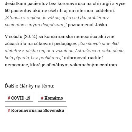
desiatkam pacientov bez koronavírusu na chirurgii a vyše
60 pacientov akútne ošetrili aj na internom oddelení.
„Situácia v regióne je vážna, aj čo sa týka problémov
pacientov s inými diagnózami,“
poznamenal Jaška.
V sobotu (20. 2.) sa komárňanská nemocnica aktívne
zúčastnila na očkovaní pedagógov.
„Zaočkovali sme 450
učiteľov z nášho regiónu vakcínou AstraZeneca, vakcinácia
bola plynulá, bez problémov,“
informoval riaditeľ
nemocnice, ktorá je oficiálnym vakcinačným centrom.
Ďalšie články na tému:
COVID-19
Komárno
koronavírus na Slovensku