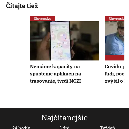
Čítajte tiež
Slovensko
Slovensko
Nemáme kapacity na
Covidu pod
spustenie aplikácií na
ľudí, počet
trasovanie, tvrdí NCZI
zvýšil o 1
Najčítanejšie
24 hodín
3 dni
Týždeň