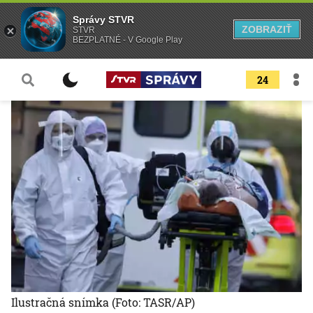
Správy STVR
ZOBRAZIŤ
STVR
BEZPLATNÉ - V Google Play
24
Ilustračná snímka
(Foto: TASR/AP)