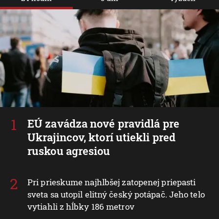
EÚ zavádza nové pravidlá pre
Ukrajincov, ktorí utiekli pred
ruskou agresiou
Pri prieskume najhlbšej zatopenej priepasti
sveta sa utopil elitný český potápač. Jeho telo
vytiahli z hĺbky 186 metrov