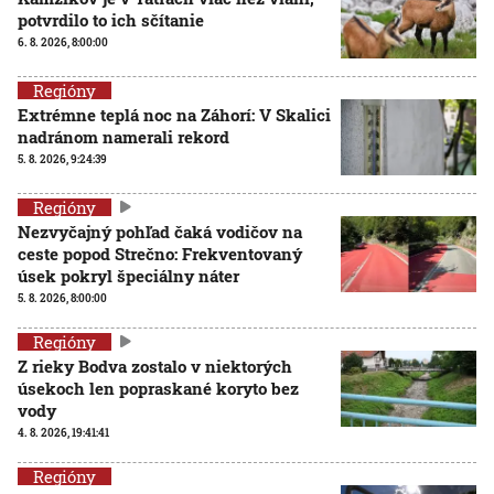
potvrdilo to ich sčítanie
6. 8. 2026, 8:00:00
Regióny
Extrémne teplá noc na Záhorí: V Skalici
nadránom namerali rekord
5. 8. 2026, 9:24:39
Regióny
Nezvyčajný pohľad čaká vodičov na
ceste popod Strečno: Frekventovaný
úsek pokryl špeciálny náter
5. 8. 2026, 8:00:00
Regióny
Z rieky Bodva zostalo v niektorých
úsekoch len popraskané koryto bez
vody
4. 8. 2026, 19:41:41
Regióny