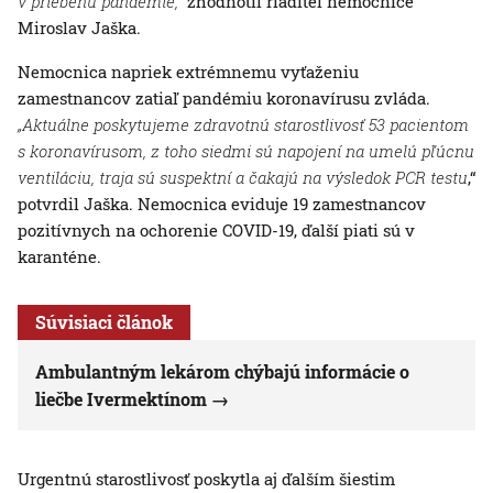
v priebehu pandémie,“
zhodnotil riaditeľ nemocnice
Miroslav Jaška.
Nemocnica napriek extrémnemu vyťaženiu
zamestnancov zatiaľ pandémiu koronavírusu zvláda.
„Aktuálne poskytujeme zdravotnú starostlivosť 53 pacientom
s koronavírusom, z toho siedmi sú napojení na umelú pľúcnu
ventiláciu, traja sú suspektní a čakajú na výsledok PCR testu
,“
potvrdil Jaška. Nemocnica eviduje 19 zamestnancov
pozitívnych na ochorenie COVID-19, ďalší piati sú v
karanténe.
Súvisiaci článok
Ambulantným lekárom chýbajú informácie o
liečbe Ivermektínom
Urgentnú starostlivosť poskytla aj ďalším šiestim