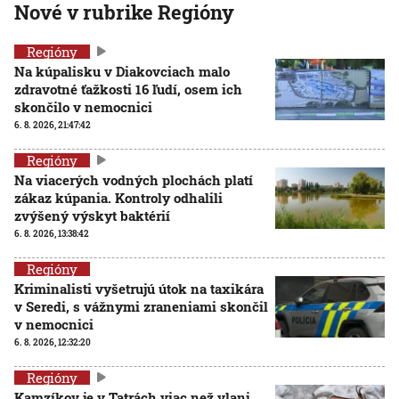
Nové v rubrike Regióny
Regióny
Na kúpalisku v Diakovciach malo
zdravotné ťažkosti 16 ľudí, osem ich
skončilo v nemocnici
6. 8. 2026, 21:47:42
Regióny
Na viacerých vodných plochách platí
zákaz kúpania. Kontroly odhalili
zvýšený výskyt baktérií
6. 8. 2026, 13:38:42
Regióny
Kriminalisti vyšetrujú útok na taxikára
v Seredi, s vážnymi zraneniami skončil
v nemocnici
6. 8. 2026, 12:32:20
Regióny
Kamzíkov je v Tatrách viac než vlani,