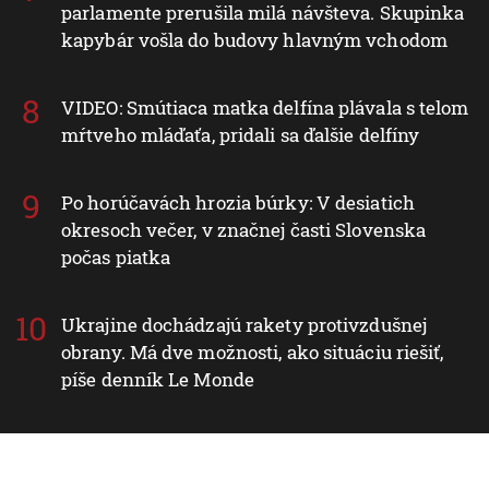
parlamente prerušila milá návšteva. Skupinka
kapybár vošla do budovy hlavným vchodom
VIDEO: Smútiaca matka delfína plávala s telom
mŕtveho mláďaťa, pridali sa ďalšie delfíny
Po horúčavách hrozia búrky: V desiatich
okresoch večer, v značnej časti Slovenska
počas piatka
Ukrajine dochádzajú rakety protivzdušnej
obrany. Má dve možnosti, ako situáciu riešiť,
píše denník Le Monde