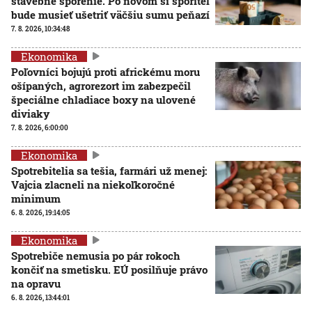
stavebné sporenie. Po novom si sporiteľ
bude musieť ušetriť väčšiu sumu peňazí
7. 8. 2026, 10:34:48
Ekonomika
Poľovníci bojujú proti africkému moru
ošípaných, agrorezort im zabezpečil
špeciálne chladiace boxy na ulovené
diviaky
7. 8. 2026, 6:00:00
Ekonomika
Spotrebitelia sa tešia, farmári už menej:
Vajcia zlacneli na niekoľkoročné
minimum
6. 8. 2026, 19:14:05
Ekonomika
Spotrebiče nemusia po pár rokoch
končiť na smetisku. EÚ posilňuje právo
na opravu
6. 8. 2026, 13:44:01