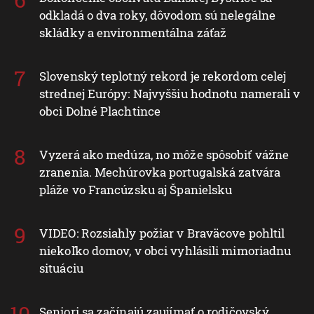
odkladá o dva roky, dôvodom sú nelegálne
skládky a environmentálna záťaž
Slovenský teplotný rekord je rekordom celej
strednej Európy: Najvyššiu hodnotu namerali v
obci Dolné Plachtince
Vyzerá ako medúza, no môže spôsobiť vážne
zranenia. Mechúrovka portugalská zatvára
pláže vo Francúzsku aj Španielsku
VIDEO: Rozsiahly požiar v Braväcove pohltil
niekoľko domov, v obci vyhlásili mimoriadnu
situáciu
Seniori sa začínajú zaujímať o rodičovský