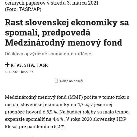
cenných papierov v stredu 3. marca 2021.
(Foto: TASR/AP)
Rast slovenskej ekonomiky sa
spomalí, predpovedá
Medzinárodný menový fond
Očakáva aj výrazné spomalenie inflácie.
RTVS
,
SITA
,
TASR
6. 4. 2021 18:27:57
Odlož na neskôr
Medzinárodný menový fond (MMF) počíta v tomto roku s
rastom slovenskej ekonomiky na 4,7 %, v jesennej
prognóze hovoril o 6,9 %. Na budúci rok by sa malo tempo
expanzie spomaliť na 4,4 %. V roku 2020 slovenský HDP
klesol pre pandémiu o 5,2 %.