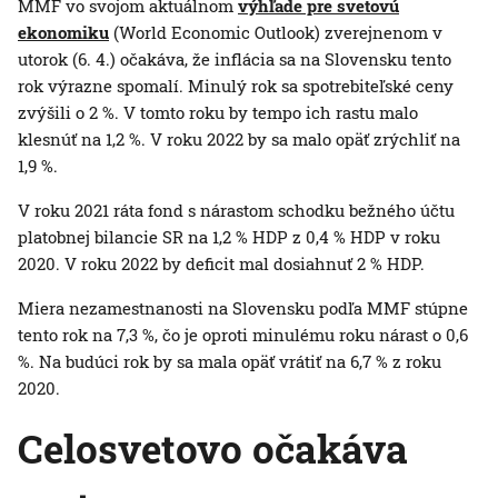
MMF vo svojom aktuálnom
výhľade pre svetovú
ekonomiku
(World Economic Outlook) zverejnenom v
utorok (6. 4.) očakáva, že inflácia sa na Slovensku tento
rok výrazne spomalí. Minulý rok sa spotrebiteľské ceny
zvýšili o 2 %. V tomto roku by tempo ich rastu malo
klesnúť na 1,2 %. V roku 2022 by sa malo opäť zrýchliť na
1,9 %.
V roku 2021 ráta fond s nárastom schodku bežného účtu
platobnej bilancie SR na 1,2 % HDP z 0,4 % HDP v roku
2020. V roku 2022 by deficit mal dosiahnuť 2 % HDP.
Miera nezamestnanosti na Slovensku podľa MMF stúpne
tento rok na 7,3 %, čo je oproti minulému roku nárast o 0,6
%. Na budúci rok by sa mala opäť vrátiť na 6,7 % z roku
2020.
Celosvetovo očakáva