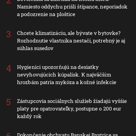
Namiesto oddychu prišli štípance, neporiadok
a podozrenie na ploštice
Chcete klimatizáciu, ale bývate v bytovke?
Rozhodnutie vlastníka nestačí, potrebný je aj
súhlas susedov
Hygienici upozorňujú na desiatky
nevyhovujúcich kúpalísk. K najväčším
hrozbám patria mykóza a kožné infekcie
Zástupcovia sociálnych služieb žiadajú vyššie
platy pre opatrovateľky, postupne o 200 eur
každý rok
Dokončenie obchvatu Banskej Bystrice sa