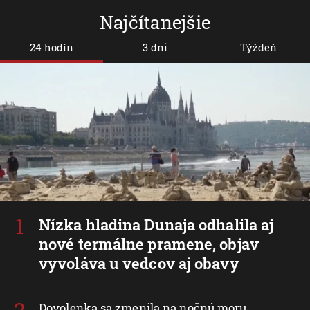
Najčítanejšie
24 hodín
3 dni
Týždeň
Nízka hladina Dunaja odhalila aj
nové termálne pramene, objav
vyvoláva u vedcov aj obavy
Dovolenka sa zmenila na nočnú moru.