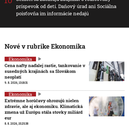
príspevok od detí. Daňový úrad ani Sociálna
poisťovňa im informácie nedajú
Nové v rubrike Ekonomika
Ekonomika
Cena nafty naďalej rastie, tankovanie v
susedných krajinách sa Slovákom
neoplatí
9. 8. 2026, 13:18:31
Ekonomika
Extrémne horúčavy ohrozujú nielen
zdravie, ale aj ekonomiku. Klimatická
zmena už Európu stála stovky miliárd
eur
8. 8. 2026, 15:25:38