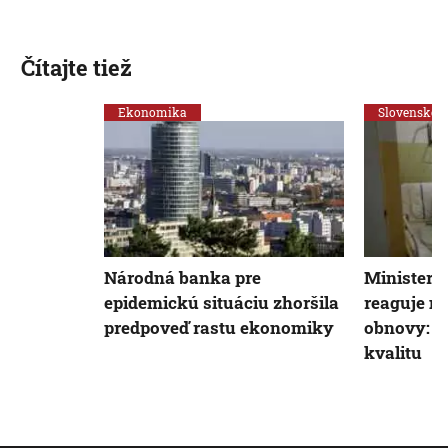
Čítajte tiež
Ekonomika
Slovensko
Národná banka pre
Ministers
epidemickú situáciu zhoršila
reaguje na
predpoveď rastu ekonomiky
obnovy: Ci
kvalitu