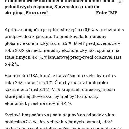
Prognóza Medzinárodného menového fondu podľa
IMF
jednotlivých regiónov, Slovensko sa radí do
skupiny „Euro area“.
Foto: IMF
Aprílová prognóza je optimistickejšia o 0,5 % v porovnaní s
predpoveďou z januára. Tá predikovala tohtoročný
globálny ekonomický rast o 5,5 %. MMF predpovedá, že v
roku 2022 sa medzinárodný ekonomický rast spomalí na
stále silných 4,4 %, v januárovej predpovedi očakával rast
o 4,2 %.
Ekonomika USA, ktorá je najväčšou na svete, by mala v
roku 2021 narásť o 6,4 %. Čína by mala v tomto roku
zaznamenať rast 8,4 %. V 19 krajinách eurozóny, medzi
ktoré patrí aj Slovensko, by mal byť tohtoročný
ekonomický rast na úrovni 4,4 %.
Svetové hospodárstvo podľa najnovších odhadov vlani
pokleslo o 3,3 %. Bez veľkých vládnych pomocí, ktoré
podnikom a spotrebiteľom počas pandémie pomohli prežiť,