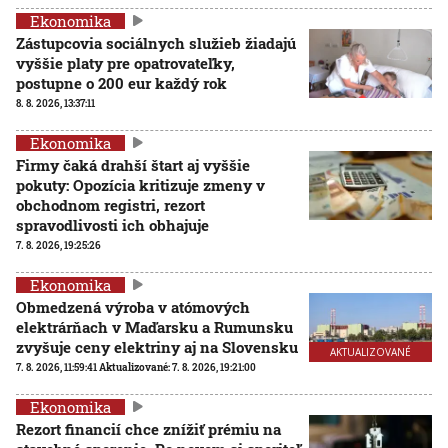
Ekonomika
Zástupcovia sociálnych služieb žiadajú
vyššie platy pre opatrovateľky,
postupne o 200 eur každý rok
8. 8. 2026, 13:37:11
Ekonomika
Firmy čaká drahší štart aj vyššie
pokuty: Opozícia kritizuje zmeny v
obchodnom registri, rezort
spravodlivosti ich obhajuje
7. 8. 2026, 19:25:26
Ekonomika
Obmedzená výroba v atómových
elektrárňach v Maďarsku a Rumunsku
zvyšuje ceny elektriny aj na Slovensku
AKTUALIZOVANÉ
7. 8. 2026, 11:59:41
Aktualizované:
7. 8. 2026, 19:21:00
Ekonomika
Rezort financií chce znížiť prémiu na