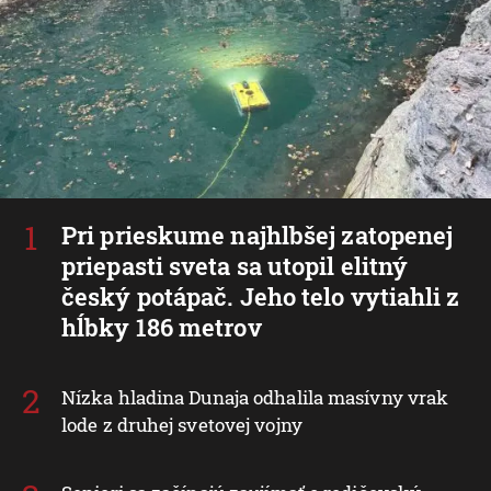
Pri prieskume najhlbšej zatopenej
priepasti sveta sa utopil elitný
český potápač. Jeho telo vytiahli z
hĺbky 186 metrov
Nízka hladina Dunaja odhalila masívny vrak
lode z druhej svetovej vojny