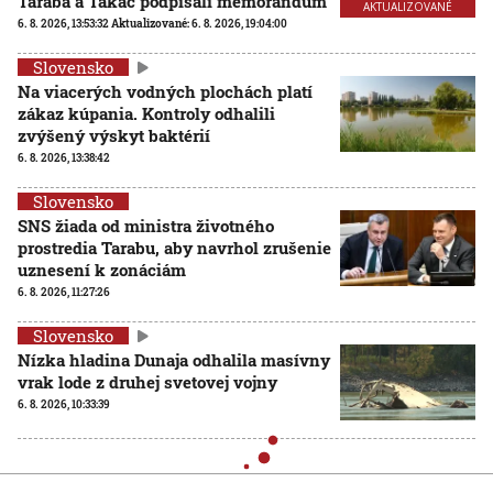
Taraba a Takáč podpísali memorandum
AKTUALIZOVANÉ
6. 8. 2026, 13:53:32
Aktualizované:
6. 8. 2026, 19:04:00
Slovensko
Na viacerých vodných plochách platí
zákaz kúpania. Kontroly odhalili
zvýšený výskyt baktérií
6. 8. 2026, 13:38:42
Slovensko
SNS žiada od ministra životného
prostredia Tarabu, aby navrhol zrušenie
uznesení k zonáciám
6. 8. 2026, 11:27:26
Slovensko
Nízka hladina Dunaja odhalila masívny
vrak lode z druhej svetovej vojny
6. 8. 2026, 10:33:39
Slovensko
Po horúčavách hrozia búrky: V desiatich okresoch večer,