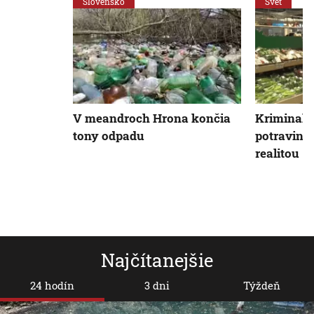
Slovensko
Svet
V meandroch Hrona končia
Kriminali
tony odpadu
potravinam
realitou
Najčítanejšie
24 hodín
3 dni
Týždeň