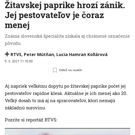
Žitavskej paprike hrozí zánik.
Jej pestovateľov je čoraz
menej
Známa slovenská špecialita získala aj chránené označenie
pôvodu.
RTVS
,
Peter Mútňan
,
Lucia Hamran Kollárová
9. 5. 2021 11:10:00
Odlož na neskôr
Aj napriek veľkému dopytu po žitavskej paprike počet jej
pestovateľov rapídne klesá. Aktuálne je ich menej ako 20.
Veľký dosah to má aj na spracovateľov, ktorí nemajú
základnú surovinu.
Pozrite si reportáž RTVS: