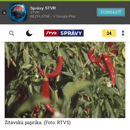
Správy STVR
ZOBRAZIŤ
STVR
BEZPLATNÉ - V Google Play
24
Žitavská paprika.
(Foto: RTVS)