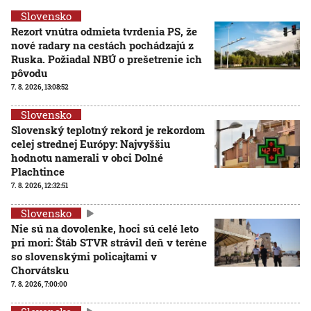
Slovensko
Rezort vnútra odmieta tvrdenia PS, že
nové radary na cestách pochádzajú z
Ruska. Požiadal NBÚ o prešetrenie ich
pôvodu
7. 8. 2026, 13:08:52
Slovensko
Slovenský teplotný rekord je rekordom
celej strednej Európy: Najvyššiu
hodnotu namerali v obci Dolné
Plachtince
7. 8. 2026, 12:32:51
Slovensko
Nie sú na dovolenke, hoci sú celé leto
pri mori: Štáb STVR strávil deň v teréne
so slovenskými policajtami v
Chorvátsku
7. 8. 2026, 7:00:00