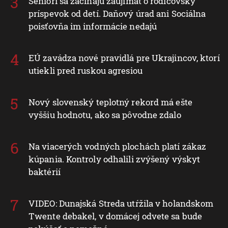
Seniori sa začínajú zaujímať o rodičovský
príspevok od detí. Daňový úrad ani Sociálna
poisťovňa im informácie nedajú
EÚ zavádza nové pravidlá pre Ukrajincov, ktorí
utiekli pred ruskou agresiou
Nový slovenský teplotný rekord má ešte
vyššiu hodnotu, ako sa pôvodne zdalo
Na viacerých vodných plochách platí zákaz
kúpania. Kontroly odhalili zvýšený výskyt
baktérií
VIDEO: Dunajská Streda utŕžila v holandskom
Twente debakel, v domácej odvete sa bude