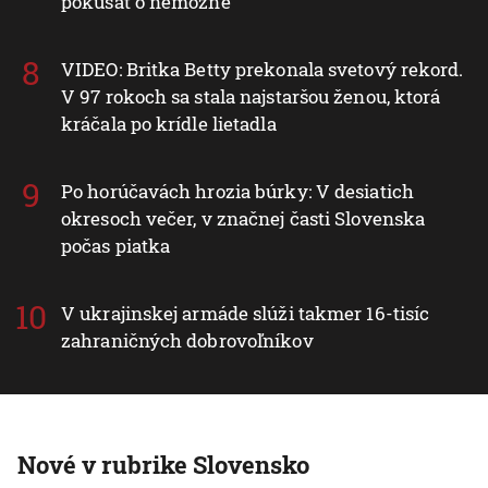
pokúšať o nemožné
VIDEO: Britka Betty prekonala svetový rekord.
V 97 rokoch sa stala najstaršou ženou, ktorá
kráčala po krídle lietadla
Po horúčavách hrozia búrky: V desiatich
okresoch večer, v značnej časti Slovenska
počas piatka
V ukrajinskej armáde slúži takmer 16-tisíc
zahraničných dobrovoľníkov
Nové v rubrike Slovensko