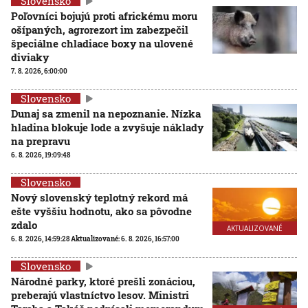
Slovensko
Poľovníci bojujú proti africkému moru
ošípaných, agrorezort im zabezpečil
špeciálne chladiace boxy na ulovené
diviaky
7. 8. 2026, 6:00:00
Slovensko
Dunaj sa zmenil na nepoznanie. Nízka
hladina blokuje lode a zvyšuje náklady
na prepravu
6. 8. 2026, 19:09:48
Slovensko
Nový slovenský teplotný rekord má
ešte vyššiu hodnotu, ako sa pôvodne
zdalo
AKTUALIZOVANÉ
6. 8. 2026, 14:59:28
Aktualizované:
6. 8. 2026, 16:57:00
Slovensko
Národné parky, ktoré prešli zonáciou,
preberajú vlastníctvo lesov. Ministri