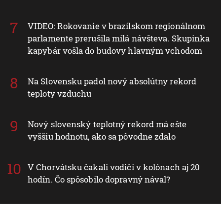
VIDEO: Rokovanie v brazílskom regionálnom
parlamente prerušila milá návšteva. Skupinka
kapybár vošla do budovy hlavným vchodom
Na Slovensku padol nový absolútny rekord
teploty vzduchu
Nový slovenský teplotný rekord má ešte
vyššiu hodnotu, ako sa pôvodne zdalo
V Chorvátsku čakali vodiči v kolónach aj 20
hodín. Čo spôsobilo dopravný nával?