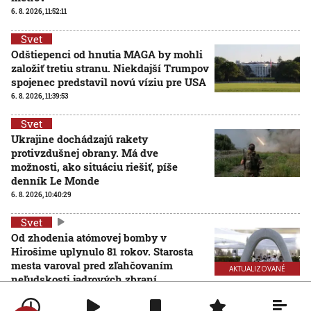
6. 8. 2026, 11:52:11
Svet
Odštiepenci od hnutia MAGA by mohli
založiť tretiu stranu. Niekdajší Trumpov
spojenec predstavil novú víziu pre USA
6. 8. 2026, 11:39:53
Svet
Ukrajine dochádzajú rakety
protivzdušnej obrany. Má dve
možnosti, ako situáciu riešiť, píše
denník Le Monde
6. 8. 2026, 10:40:29
Svet
Od zhodenia atómovej bomby v
Hirošime uplynulo 81 rokov. Starosta
mesta varoval pred zľahčovaním
AKTUALIZOVANÉ
neľudskosti jadrových zbraní
6. 8. 2026, 10:39:25
Aktualizované:
6. 8. 2026, 13:10:00