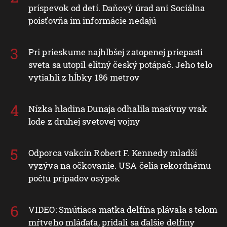
príspevok od detí. Daňový úrad ani Sociálna
poisťovňa im informácie nedajú
Pri prieskume najhlbšej zatopenej priepasti
sveta sa utopil elitný český potápač. Jeho telo
vytiahli z hĺbky 186 metrov
Nízka hladina Dunaja odhalila masívny vrak
lode z druhej svetovej vojny
Odporca vakcín Robert F. Kennedy mladší
vyzýva na očkovanie. USA čelia rekordnému
počtu prípadov osýpok
VIDEO: Smútiaca matka delfína plávala s telom
mŕtveho mláďaťa, pridali sa ďalšie delfíny