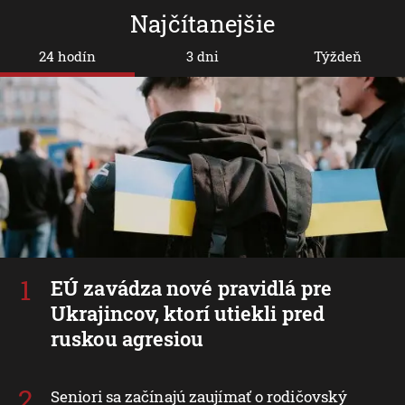
Najčítanejšie
24 hodín
3 dni
Týždeň
EÚ zavádza nové pravidlá pre
Ukrajincov, ktorí utiekli pred
ruskou agresiou
Seniori sa začínajú zaujímať o rodičovský