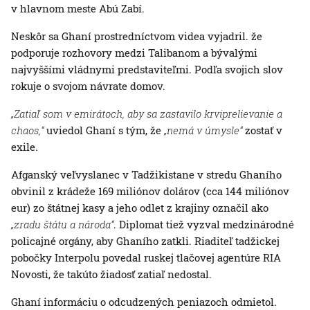
v hlavnom meste Abú Zabí.
Neskôr sa Ghaní prostredníctvom videa vyjadril. že
podporuje rozhovory medzi Talibanom a bývalými
najvyššími vládnymi predstaviteľmi. Podľa svojich slov
rokuje o svojom návrate domov.
„Zatiaľ som v emirátoch, aby sa zastavilo krviprelievanie a
chaos,“
uviedol Ghaní s tým, že
„nemá v úmysle“
zostať v
exile.
Afganský veľvyslanec v Tadžikistane v stredu Ghaního
obvinil z krádeže 169 miliónov dolárov (cca 144 miliónov
eur) zo štátnej kasy a jeho odlet z krajiny označil ako
„zradu štátu a národa“
. Diplomat tiež vyzval medzinárodné
policajné orgány, aby Ghaního zatkli. Riaditeľ tadžickej
pobočky Interpolu povedal ruskej tlačovej agentúre RIA
Novosti, že takúto žiadosť zatiaľ nedostal.
Ghaní informáciu o odcudzených peniazoch odmietol.