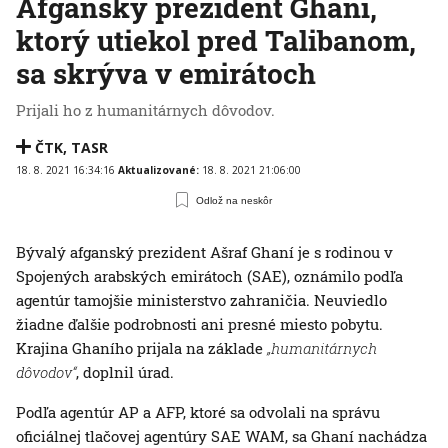
Afganský prezident Ghaní,
ktorý utiekol pred Talibanom,
sa skrýva v emirátoch
Prijali ho z humanitárnych dôvodov.
ČTK
,
TASR
18. 8. 2021 16:34:16
Aktualizované:
18. 8. 2021 21:06:00
Odlož na neskôr
Bývalý afganský prezident Ašraf Ghaní je s rodinou v
Spojených arabských emirátoch (SAE), oznámilo podľa
agentúr tamojšie ministerstvo zahraničia. Neuviedlo
žiadne ďalšie podrobnosti ani presné miesto pobytu.
Krajina Ghaního prijala na základe
„humanitárnych
dôvodov“
, doplnil úrad.
Podľa agentúr AP a AFP, ktoré sa odvolali na správu
oficiálnej tlačovej agentúry SAE WAM, sa Ghaní nachádza