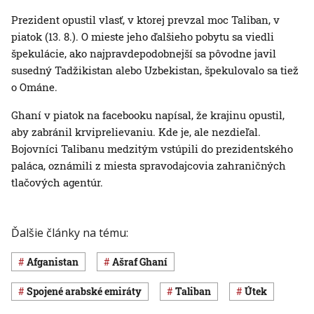
Prezident opustil vlasť, v ktorej prevzal moc Taliban, v
piatok (13. 8.). O mieste jeho ďalšieho pobytu sa viedli
špekulácie, ako najpravdepodobnejší sa pôvodne javil
susedný Tadžikistan alebo Uzbekistan, špekulovalo sa tiež
o Ománe.
Ghaní v piatok na facebooku napísal, že krajinu opustil,
aby zabránil krviprelievaniu. Kde je, ale nezdieľal.
Bojovníci Talibanu medzitým vstúpili do prezidentského
paláca, oznámili z miesta spravodajcovia zahraničných
tlačových agentúr.
Ďalšie články na tému:
Afganistan
Ašraf Ghaní
Spojené arabské emiráty
Taliban
útek