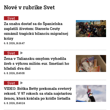
Nové v rubrike Svet
Svet
Za snahu dostať sa do Španielska
zaplatili životom: Starosta Ceuty
oznámil tragickú bilanciu migračnej
krízy
6. 8. 2026, 16:16:47
Svet
Žena v Taliansku omylom vyhodila
žreb s výhrou milión eur. Smetiari ho
hľadali dva dni
6. 8. 2026, 15:49:55
Svet
VIDEO: Britka Betty prekonala svetový
rekord. V 97 rokoch sa stala najstaršou
ženou, ktorá kráčala po krídle lietadla
6. 8. 2026, 15:40:24