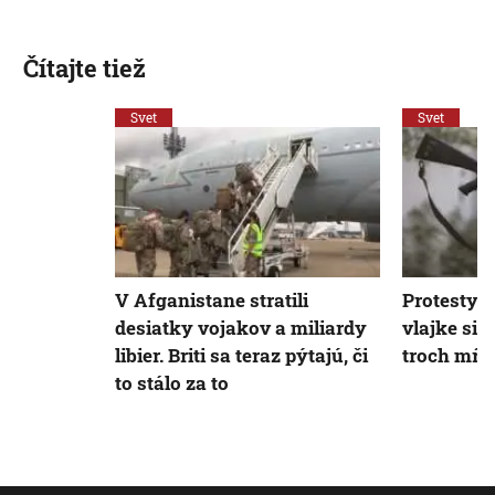
Čítajte tiež
Svet
Svet
V Afganistane stratili
Protesty p
desiatky vojakov a miliardy
vlajke si 
libier. Briti sa teraz pýtajú, či
troch mŕt
to stálo za to