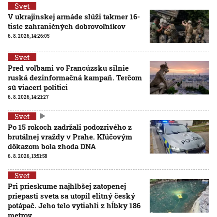
Svet
V ukrajinskej armáde slúži takmer 16-
tisíc zahraničných dobrovoľníkov
6. 8. 2026, 14:26:05
Svet
Pred voľbami vo Francúzsku silnie
ruská dezinformačná kampaň. Terčom
sú viacerí politici
6. 8. 2026, 14:21:27
Svet
Po 15 rokoch zadržali podozrivého z
brutálnej vraždy v Prahe. Kľúčovým
dôkazom bola zhoda DNA
6. 8. 2026, 13:51:58
Svet
Pri prieskume najhlbšej zatopenej
priepasti sveta sa utopil elitný český
potápač. Jeho telo vytiahli z hĺbky 186
metrov