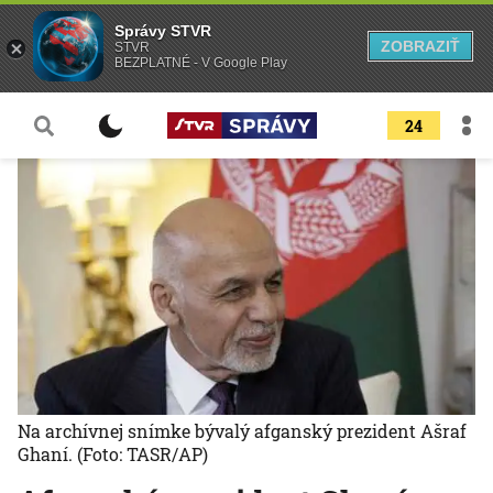
Správy STVR
ZOBRAZIŤ
STVR
BEZPLATNÉ - V Google Play
24
Na archívnej snímke bývalý afganský prezident Ašraf
Ghaní.
(Foto: TASR/AP)