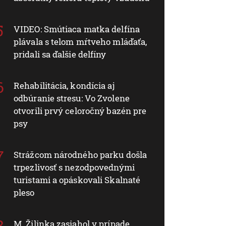
VIDEO: Smútiaca matka delfína
plávala s telom mŕtveho mláďaťa,
pridali sa ďalšie delfíny
Rehabilitácia, kondícia aj
odbúranie stresu: Vo Zvolene
otvorili prvý celoročný bazén pre
psy
Strážcom národného parku došla
trpezlivosť s nezodpovednými
turistami a opáskovali Skalnaté
pleso
M. Žilinka zasiahol v prípade