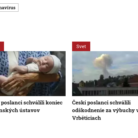
onavírus
Svet
 poslanci schválili koniec
Českí poslanci schválili
enských ústavov
odškodnenie za výbuchy 
Vrběticiach