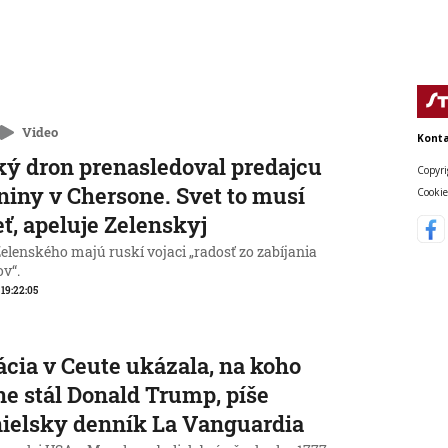
Video
Konta
ý dron prenasledoval predajcu
Copyri
niny v Chersone. Svet to musí
Cookie
eť, apeluje Zelenskyj
elenského majú ruskí vojaci „radosť zo zabíjania
ov“.
, 19:22:05
ácia v Ceute ukázala, na koho
ne stál Donald Trump, píše
ielsky denník La Vanguardia