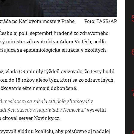
ráča po Karlovom moste v Prahe.
Foto: TASR/AP
esku aj po 1. septembri hradené zo zdravotného
ský minister zdravotníctva Adam Vojtěch, podľa
šujúca sa epidemiologická situácia v okolitých
z, vláda ČR minulý týždeň avizovala, že testy budú
ďom do 18 rokov alebo tým, ktorí sa zo zdravotných
očkovanie ešte nemajú dokončené.
red mesiacom sa začala situácia zhoršovať v
ápadných susedov, napríklad v Nemecku,“
vysvetlil
 citoval server Novinky.cz.
yzvali vládnu koalíciu, aby poisťovne aj naďalej