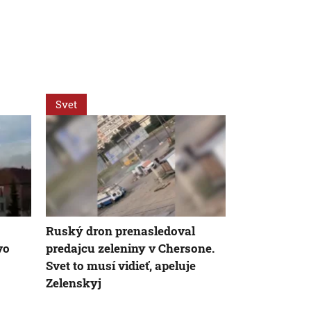
Svet
Svet
Ruský dron prenasledoval
Situácia v C
vo
predajcu zeleniny v Chersone.
koho strane
Svet to musí vidieť, apeluje
píše španiel
Zelenskyj
Vanguardia