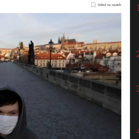
Odlož na neskôr