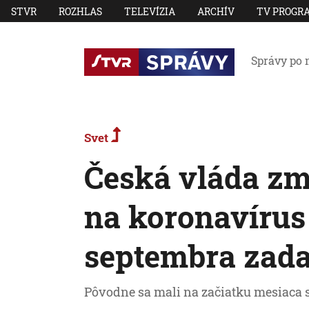
STVR
ROZHLAS
TELEVÍZIA
ARCHÍV
TV PROGR
Správy po 
Svet
Česká vláda zme
na koronavírus
septembra zad
Pôvodne sa mali na začiatku mesiaca s