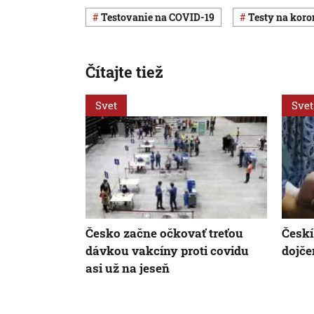
testovanie na COVID-19
testy na kor
Čítajte tiež
Svet
Svet
Česko začne očkovať treťou
Českí
dávkou vakcíny proti covidu
dojč
asi už na jeseň