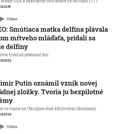
 medzi USA a Marokom boli dobré už od roku 1777.
 15:23:39
Video
O: Smútiaca matka delfína plávala
lom mŕtveho mláďaťa, pridali sa
ie delfíny
tok trval až jedenásť dní.
, 15:20:02
imir Putin oznámil vznik novej
dnej zložky. Tvoria ju bezpilotné
témy
sa vo vojne na Ukrajine stali kľúčovými zbraňami.
, 14:47:04
Video