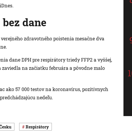
iDnes.
j bez dane
z verejného zdravotného poistenia mesačne dva
nne.
nia dane DPH pre respirátory triedy FFP2 a vyššej,
a zaviedla na začiatku februára a pôvodne malo
viac ako 57 000 testov na koronavírus, pozitívnych
ko predchádzajúcu nedeľu.
 Česku
respirátory