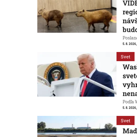
VIDE
regi
návš
bud
Poslanc
5. 8. 2026,
Svet
Wash
svet
vyhr
nen
Podľa 
5. 8. 2026,
Svet
Maď