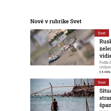
Nové v rubrike Svet
Svet
Rusk
zele
vidi
Podľa Z
civilist
5. 8. 2026
Svet
Situ
stra
špan