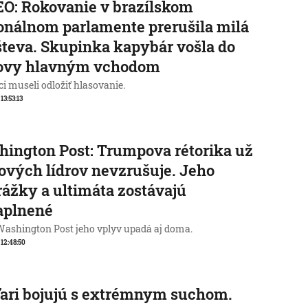
O: Rokovanie v brazílskom
onálnom parlamente prerušila milá
teva. Skupinka kapybár vošla do
ovy hlavným vchodom
i museli odložiť hlasovanie.
 13:53:13
ington Post: Trumpova rétorika už
ových lídrov nevzrušuje. Jeho
ážky a ultimáta zostávajú
aplnené
Washington Post jeho vplyv upadá aj doma.
 12:48:50
ari bojujú s extrémnym suchom.