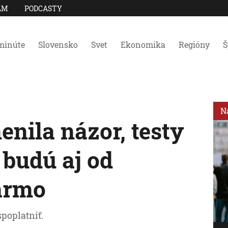
AM
PODCASTY
minúte
Slovensko
Svet
Ekonomika
Regióny
Š
N
nila názor, testy
 budú aj od
armo
poplatniť.