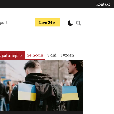
Kontakt
port
Live 24
24 hodín
3 dni
Týždeň
ajčítanejšie