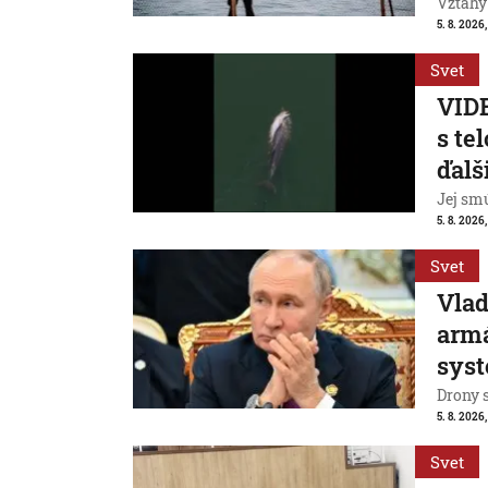
Vzťahy
5. 8. 2026,
Svet
VIDE
s te
ďalš
Jej smú
5. 8. 2026
Svet
Vlad
armá
sys
Drony 
5. 8. 2026
Svet