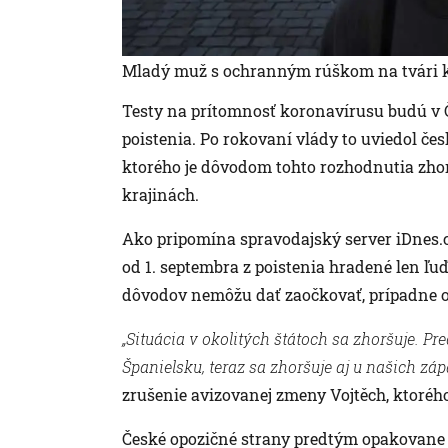
Mladý muž s ochranným rúškom na tvári k
Testy na prítomnosť koronavírusu budú v Č
poistenia. Po rokovaní vlády to uviedol če
ktorého je dôvodom tohto rozhodnutia zhor
krajinách.
Ako pripomína spravodajský server iDnes.c
od 1. septembra z poistenia hradené len ľu
dôvodov nemôžu dať zaočkovať, prípadne 
„Situácia v okolitých štátoch sa zhoršuje. P
Španielsku, teraz sa zhoršuje aj u našich z
zrušenie avizovanej zmeny Vojtěch, ktorého
České opozičné strany predtým opakovane v