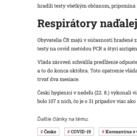
hradili testy všetkým občanom, pripomína 
Respirátory naďale
Obyvatelia ČR majú v súčasnosti hradené 
testy na covid metódou PCR a štyri antigé
Vláda zároveň schválila predĺženie odpuste
a to do konca októbra. Toto opatrenie vlád
trvať dva mesiace.
Českí hygienici v nedeľu (22. 8.) vykonali 
bolo 107 z nich, čo je o 31 prípadov viac a
Ďalšie články na tému:
Česko
COVID-19
koronavírus v