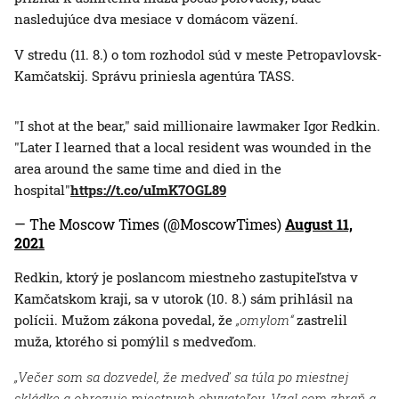
nasledujúce dva mesiace v domácom väzení.
V stredu (11. 8.) o tom rozhodol súd v meste Petropavlovsk-
Kamčatskij. Správu priniesla agentúra TASS.
"I shot at the bear," said millionaire lawmaker Igor Redkin.
"Later I learned that a local resident was wounded in the
area around the same time and died in the
hospital"
https://t.co/uImK7OGL89
— The Moscow Times (@MoscowTimes)
August 11,
2021
Redkin, ktorý je poslancom miestneho zastupiteľstva v
Kamčatskom kraji, sa v utorok (10. 8.) sám prihlásil na
polícii. Mužom zákona povedal, že
„omylom“
zastrelil
muža, ktorého si pomýlil s medveďom.
„Večer som sa dozvedel, že medveď sa túla po miestnej
skládke a ohrozuje miestnych obyvateľov. Vzal som zbraň a