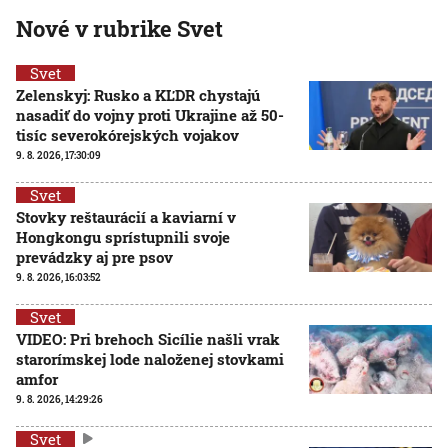
Nové v rubrike Svet
Svet
Zelenskyj: Rusko a KĽDR chystajú
nasadiť do vojny proti Ukrajine až 50-
tisíc severokórejských vojakov
9. 8. 2026, 17:30:09
Svet
Stovky reštaurácií a kaviarní v
Hongkongu sprístupnili svoje
prevádzky aj pre psov
9. 8. 2026, 16:03:52
Svet
VIDEO: Pri brehoch Sicílie našli vrak
starorímskej lode naloženej stovkami
amfor
9. 8. 2026, 14:29:26
Svet