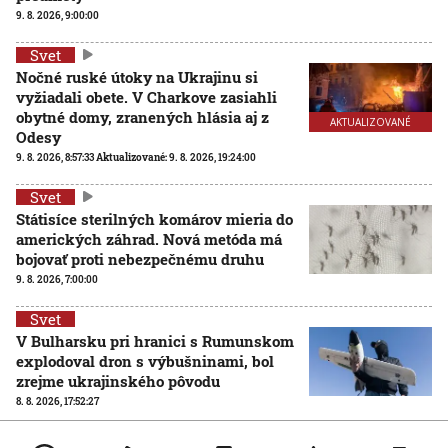
9. 8. 2026, 9:00:00
Svet
Nočné ruské útoky na Ukrajinu si
vyžiadali obete. V Charkove zasiahli
obytné domy, zranených hlásia aj z
AKTUALIZOVANÉ
Odesy
9. 8. 2026, 8:57:33
Aktualizované:
9. 8. 2026, 19:24:00
Svet
Státisíce sterilných komárov mieria do
amerických záhrad. Nová metóda má
bojovať proti nebezpečnému druhu
9. 8. 2026, 7:00:00
Svet
V Bulharsku pri hranici s Rumunskom
explodoval dron s výbušninami, bol
zrejme ukrajinského pôvodu
8. 8. 2026, 17:52:27