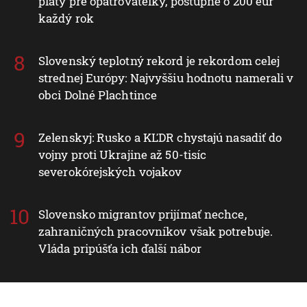
platy pre opatrovateľky, postupne o 200 eur
každý rok
Slovenský teplotný rekord je rekordom celej
strednej Európy: Najvyššiu hodnotu namerali v
obci Dolné Plachtince
Zelenskyj: Rusko a KĽDR chystajú nasadiť do
vojny proti Ukrajine až 50-tisíc
severokórejských vojakov
Slovensko migrantov prijímať nechce,
zahraničných pracovníkov však potrebuje.
Vláda pripúšťa ich ďalší nábor