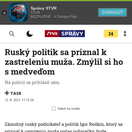
Správy STVR
ZOBRAZIŤ
STVR
BEZPLATNÉ - V Google Play
24
Ruský politik sa priznal k
zastreleniu muža. Zmýlil si ho
s medveďom
Na polícii sa prihlásil sám.
TASR
12. 8. 2021 11:12:26
Odlož na neskôr
Zámožný ruský podnikateľ a politik Igor Redkin, ktorý sa
priznal k usmrteniu muža počas poľovačky, bude