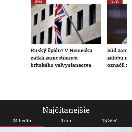
Svet
Svet
Ruský špión? V Nemecku
Súd zamie
zatkli zamestnanca
žalobu na
britského veľvyslanectva
označil za
Najčítanejšie
24 hodín
3 dni
Týždeň