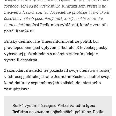
rozhodol som sa ho vystrašiť. Za súmraku som vystrelil na
medveďa. Neskôr som sa dozvedel, že približne v rovnakom
čase bol v oblasti postrelený muž, ktorý neskôr zomrel v
nemocnici,“
napísal Redkin vo vyhlásení, ktoré zverejnil
portál Kam24.ru.
Britský denník The Times informoval, že politik bol
pravdepodobne pod vplyvom alkoholu. Z loveckej pušky
vybavenej puškohľadom s nočným videním údajne
vystrelil desaťkrát.
Zákonodarca uviedol, že pozastavil svoje členstvo v ruskej
vládnucej politickej strane Jednotné Rusko a stiahol svoju
kandidatúru v septembrových voľbách do miestneho
zastupiteľstva.
Ruské vydanie časopisu Forbes zaradilo
Igora
Redkina
na zoznam najbohatších politikov. Podľa