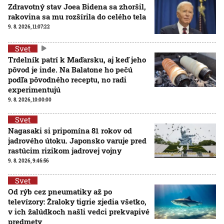
Zdravotný stav Joea Bidena sa zhoršil,
rakovina sa mu rozšírila do celého tela
9. 8. 2026, 11:07:22
Svet
Trdelník patrí k Maďarsku, aj keď jeho
pôvod je inde. Na Balatone ho pečú
podľa pôvodného receptu, no radi
experimentujú
9. 8. 2026, 10:00:00
Svet
Nagasaki si pripomína 81 rokov od
jadrového útoku. Japonsko varuje pred
rastúcim rizikom jadrovej vojny
9. 8. 2026, 9:46:56
Svet
Od rýb cez pneumatiky až po
televízory: Žraloky tigrie zjedia všetko,
v ich žalúdkoch našli vedci prekvapivé
predmety