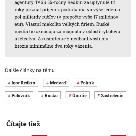
agentúry TASS 55-ročný Redkin za uplynulé tri
roky priznal príjem z podnikania vo výše jeden a
pol miliardy rubľov (v prepočte vyše 17 miliónov
eur). Vlastní niekoľko veľkých firiem. Ruské
médiá ho označujú za magnáta v oblasti rybolovu
a letectva. Za usmrtenie z nedbanlivosti mu
hrozia minimálne dva roky väzenia.
Ďalšie články na tému:
Igor Redkin
medveď
politik
poľovník
Rusko
úmrtie
zastrelenie
Čítajte tiež