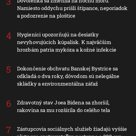
Dovolenka sa zmenila na nočnú moru.
Namiesto oddychu prišli štípance, neporiadok
a podozrenie na ploštice
Hygienici upozorňujú na desiatky
nevyhovujúcich kúpalísk. K najväčším
hrozbám patria mykóza a kožné infekcie
Dokončenie obchvatu Banskej Bystrice sa
odkladá o dva roky, dôvodom sú nelegálne
skládky a environmentálna záťaž
Zdravotný stav Joea Bidena sa zhoršil,
rakovina sa mu rozšírila do celého tela
Zástupcovia sociálnych služieb žiadajú vyššie