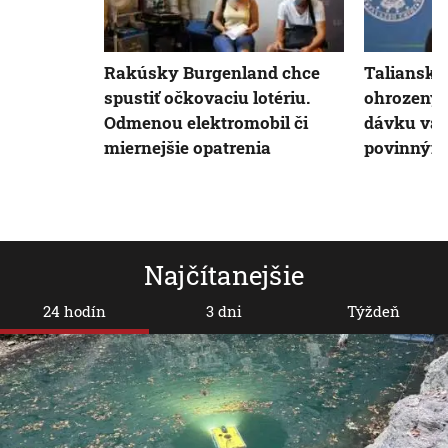
Rakúsky Burgenland chce
Taliansk
spustiť očkovaciu lotériu.
ohrozeným
Odmenou elektromobil či
dávku vak
miernejšie opatrenia
povinným
Najčítanejšie
24 hodín
3 dni
Týždeň