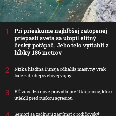
Pri prieskume najhlbšej zatopenej
priepasti sveta sa utopil elitný
český potápač. Jeho telo vytiahli z
hĺbky 186 metrov
Nízka hladina Dunaja odhalila masívny vrak
lode z druhej svetovej vojny
EÚ zavádza nové pravidlá pre Ukrajincov, ktorí
utiekli pred ruskou agresiou
Seniori sa začínajú zaujímať o rodičovský