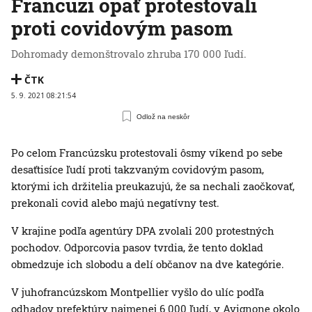
Francúzi opäť protestovali
proti covidovým pasom
Dohromady demonštrovalo zhruba 170 000 ľudí.
ČTK
5. 9. 2021 08:21:54
Odlož na neskôr
Po celom Francúzsku protestovali ôsmy víkend po sebe
desaťtisíce ľudí proti takzvaným covidovým pasom,
ktorými ich držitelia preukazujú, že sa nechali zaočkovať,
prekonali covid alebo majú negatívny test.
V krajine podľa agentúry DPA zvolali 200 protestných
pochodov. Odporcovia pasov tvrdia, že tento doklad
obmedzuje ich slobodu a delí občanov na dve kategórie.
V juhofrancúzskom Montpellier vyšlo do ulíc podľa
odhadov prefektúry najmenej 6 000 ľudí, v Avignone okolo