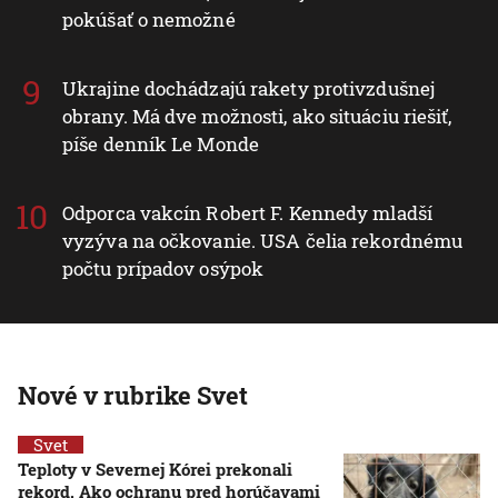
pokúšať o nemožné
Ukrajine dochádzajú rakety protivzdušnej
obrany. Má dve možnosti, ako situáciu riešiť,
píše denník Le Monde
Odporca vakcín Robert F. Kennedy mladší
vyzýva na očkovanie. USA čelia rekordnému
počtu prípadov osýpok
Nové v rubrike Svet
Svet
Teploty v Severnej Kórei prekonali
rekord. Ako ochranu pred horúčavami