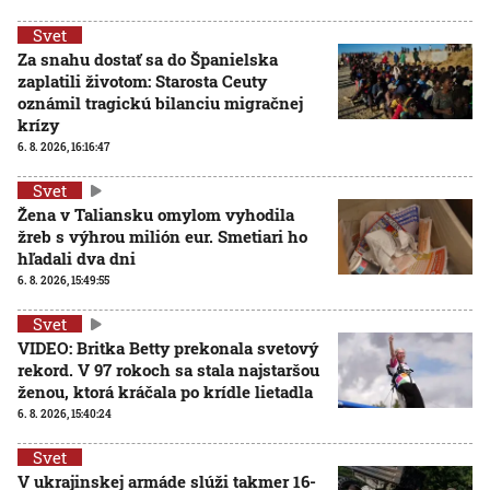
Svet
Za snahu dostať sa do Španielska
zaplatili životom: Starosta Ceuty
oznámil tragickú bilanciu migračnej
krízy
6. 8. 2026, 16:16:47
Svet
Žena v Taliansku omylom vyhodila
žreb s výhrou milión eur. Smetiari ho
hľadali dva dni
6. 8. 2026, 15:49:55
Svet
VIDEO: Britka Betty prekonala svetový
rekord. V 97 rokoch sa stala najstaršou
ženou, ktorá kráčala po krídle lietadla
6. 8. 2026, 15:40:24
Svet
V ukrajinskej armáde slúži takmer 16-