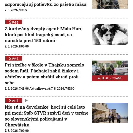
odporúčajú aj polievku zo psieho mäsa
7. 8. 2026, 9:39:55
Svet
Z kurtizány dvojitý agent: Mata Hari,
ktorú postihol tragický osud, sa
narodila pred 150 rokmi
7. 8. 2026, 8:00:00
Svet
Pri streľbe v škole v Thajsku zomrelo
sedem ľudí. Páchateľ zabil žiakov i
učiteľov a potom obrátil zbraň proti
AKTUALIZOVANÉ
sebe
7. 8. 2026, 7:49:06
Aktualizované:
7. 8. 2026, 7:57:00
Svet
Nie sú na dovolenke, hoci sú celé leto
pri mori: Štáb STVR strávil deň v teréne
so slovenskými policajtami v
Chorvátsku
7. 8. 2026, 7:00:00