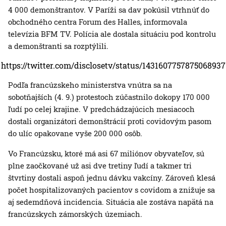
4 000 demonštrantov. V Paríži sa dav pokúsil vtrhnúť do
obchodného centra Forum des Halles, informovala
televízia BFM TV. Polícia ale dostala situáciu pod kontrolu
a demonštranti sa rozptýlili.
https://twitter.com/disclosetv/status/1431607757875068937
Podľa francúzskeho ministerstva vnútra sa na
sobotňajších (4. 9.) protestoch zúčastnilo dokopy 170 000
ľudí po celej krajine. V predchádzajúcich mesiacoch
dostali organizátori demonštrácií proti covidovým pasom
do ulíc opakovane vyše 200 000 osôb.
Vo Francúzsku, ktoré má asi 67 miliónov obyvateľov, sú
plne zaočkované už asi dve tretiny ľudí a takmer tri
štvrtiny dostali aspoň jednu dávku vakcíny. Zároveň klesá
počet hospitalizovaných pacientov s covidom a znižuje sa
aj sedemdňová incidencia. Situácia ale zostáva napätá na
francúzskych zámorských územiach.