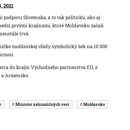
, 2021
 podporu Slovenska, a to tak politickú, ako aj
 medzi prvými krajinami, ktoré Moldavsku začali
neustále trvá.
dníčke moldavskej vlády symbolický šek na 10 000
firmou.
stra do krajín Východného partnerstva EÚ, z
n a Arménsko.
v
minister zahraničných vecí
Moldavsko