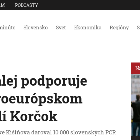
AM
PODCASTY
minúte
Slovensko
Svet
Ekonomika
Regióny
Š
N
lej podporuje
roeurópskom
dí Korčok
ve Kišiňova daroval 10 000 slovenských PCR