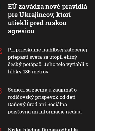
EÚ zavádza nové pravidlá
pre Ukrajincov, ktorí
utiekli pred ruskou
agresiou
Pri prieskume najhlbšej zatopenej
priepasti sveta sa utopil elitný
český potápač. Jeho telo vytiahli z
hĺbky 186 metrov
Seniori sa začínajú zaujímať o
rodičovský príspevok od detí.
Daňový úrad ani Sociálna
poisťovňa im informácie nedajú
Nízka hladina Dunaja odhalila