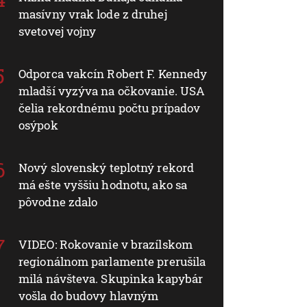
masívny vrak lode z druhej
svetovej vojny
Odporca vakcín Robert F. Kennedy
mladší vyzýva na očkovanie. USA
čelia rekordnému počtu prípadov
osýpok
Nový slovenský teplotný rekord
má ešte vyššiu hodnotu, ako sa
pôvodne zdalo
VIDEO: Rokovanie v brazílskom
regionálnom parlamente prerušila
milá návšteva. Skupinka kapybár
vošla do budovy hlavným