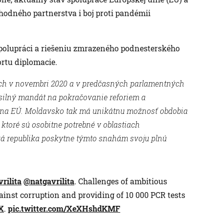
hodného partnerstva i boj proti pandémii
 spolupráci a riešeniu zmrazeného podnesterského
rtu diplomacie.
ch v novembri 2020 a v predčasných parlamentných
e silný mandát na pokračovanie reforiem a
iu na EÚ. Moldavsko tak má unikátnu možnosť obdobia
, ktoré sú osobitne potrebné v oblastiach
nská republika poskytne týmto snahám svoju plnú
rilita
@natgavrilita
. Challenges of ambitious
gainst corruption and providing of 10 000 PCR tests
X
.
pic.twitter.com/XeXHshdKMF