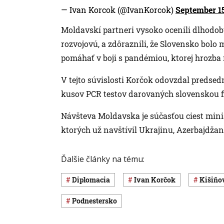
— Ivan Korcok (@IvanKorcok)
September 15
Moldavskí partneri vysoko ocenili dlhodobú
rozvojovú, a zdôraznili, že Slovensko bolo
pomáhať v boji s pandémiou, ktorej hrozba 
V tejto súvislosti Korčok odovzdal predse
kusov PCR testov darovaných slovenskou 
Návšteva Moldavska je súčasťou ciest mini
ktorých už navštívil Ukrajinu, Azerbajdža
Ďalšie články na tému:
diplomacia
Ivan Korčok
Kišiňo
Podnestersko