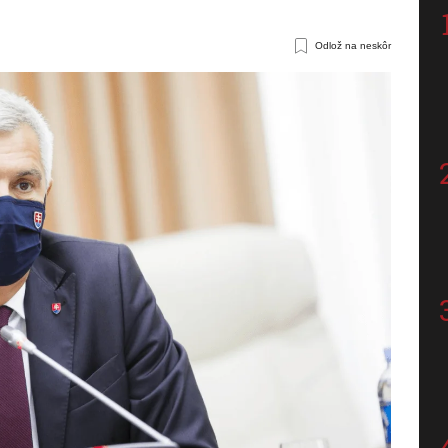
Odlož na neskôr