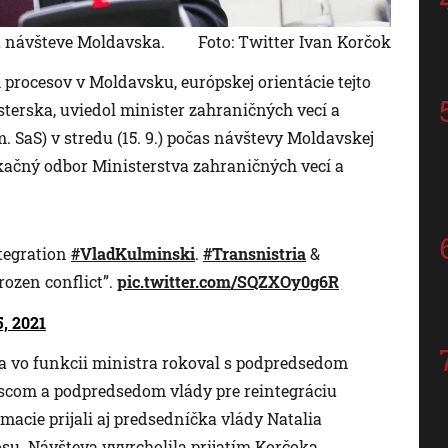
a návšteve Moldavska.
Foto: Twitter Ivan Korčok
procesov v Moldavsku, európskej orientácie tejto
terska, uviedol minister zahraničných vecí a
. SaS) v stredu (15. 9.) počas návštevy Moldavskej
ačný odbor Ministerstva zahraničných vecí a
ntegration
#VladKulminski
.
#Transnistria
&
frozen conflict”.
pic.twitter.com/SQZXOy0g6R
, 2021
va vo funkcii ministra rokoval s podpredsedom
scom a podpredsedom vlády pre reintegráciu
acie prijali aj predsedníčka vlády Natalia
su. Návšteva vyvrcholila prijatím Korčoka