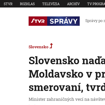
STVR
ROZHLAS
TELEVÍZIA
ARCHÍV
TV PROGR
Správy po 
Slovensko
Slovensko naďa
Moldavsko v p
smerovaní, tvr
Minister zahraničných vecí na návšte