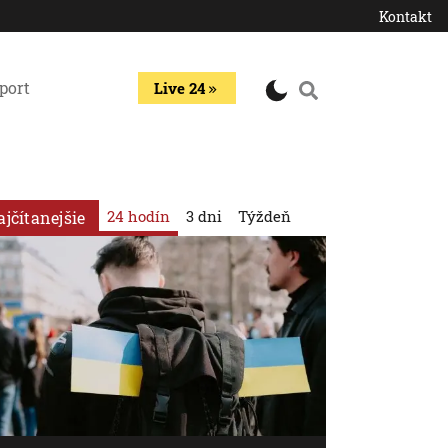
Kontakt
port
Live 24
24 hodín
3 dni
Týždeň
ajčítanejšie