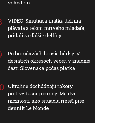
vchodom
VIDEO: Smútiaca matka delfína
plávala s telom mŕtveho mláďaťa,
pridali sa ďalšie delfíny
Po horúčavách hrozia búrky: V
desiatich okresoch večer, v značnej
časti Slovenska počas piatka
Ukrajine dochádzajú rakety
protivzdušnej obrany. Má dve
možnosti, ako situáciu riešiť, píše
denník Le Monde