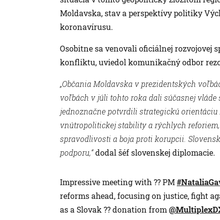
Moldavska, stav a perspektívy politiky Výc
koronavírusu.
Osobitne sa venovali oficiálnej rozvojovej
konfliktu, uviedol komunikačný odbor rezo
„Občania Moldavska v prezidentských voľbá
voľbách v júli tohto roka dali súčasnej vlád
jednoznačne potvrdili strategickú orientác
vnútropolitickej stability a rýchlych reforiem
spravodlivosti a boja proti korupcii. Slove
podporu,“
dodal šéf slovenskej diplomacie.
Impressive meeting with ?? PM
#NataliaGav
reforms ahead, focusing on justice, fight a
as a Slovak ?? donation from
@MultiplexD