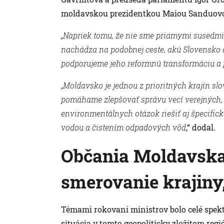
moldavskou prezidentkou Maiou Sanduov
„Napriek tomu, že nie sme priamymi susedm
nachádza na podobnej ceste, akú Slovensko a
podporujeme jeho reformnú transformáciu a p
„Moldavsko je jednou z prioritných krajín sl
pomáhame zlepšovať správu vecí verejných, 
environmentálnych otázok riešiť aj špecific
vodou a čistením odpadových vôd
,“ dodal.
Občania Moldavska 
smerovanie krajiny
Témami rokovaní ministrov bolo celé spek
situácia v tomto geopoliticky zložitom regi