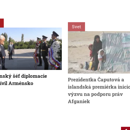
Svet
nský šéf diplomacie
Prezidentka Čaputová a
ívil Arménsko
islandská premiérka inici
výzvu na podporu práv
Afganiek