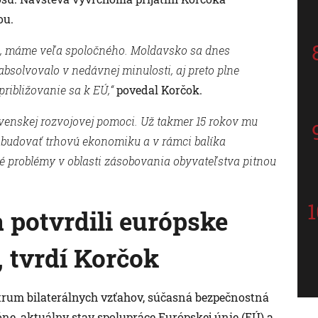
ou.
i, máme veľa spoločného. Moldavsko sa dnes
bsolvovalo v nedávnej minulosti, aj preto plne
ribližovanie sa k EÚ,“
povedal Korčok.
ovenskej rozvojovej pomoci. Už takmer 15 rokov mu
budovať trhovú ekonomiku a v rámci balíka
ké problémy v oblasti zásobovania obyvateľstva pitnou
potvrdili európske
, tvrdí Korčok
trum bilaterálnych vzťahov, súčasná bezpečnostná
óne, aktuálny stav spolupráce Európskej únie (EÚ) a