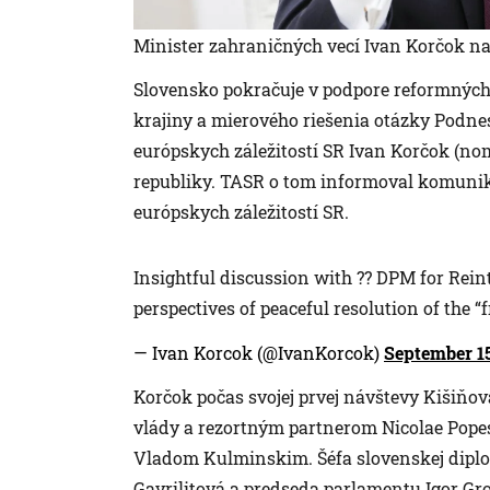
Minister zahraničných vecí Ivan Korčok n
Slovensko pokračuje v podpore reformných 
krajiny a mierového riešenia otázky Podnes
európskych záležitostí SR Ivan Korčok (nom
republiky. TASR o tom informoval komunik
európskych záležitostí SR.
Insightful discussion with ?? DPM for Rei
perspectives of peaceful resolution of the “
— Ivan Korcok (@IvanKorcok)
September 15
Korčok počas svojej prvej návštevy Kišiňo
vlády a rezortným partnerom Nicolae Pope
Vladom Kulminskim. Šéfa slovenskej diplom
Gavrilitová a predseda parlamentu Igor Gro