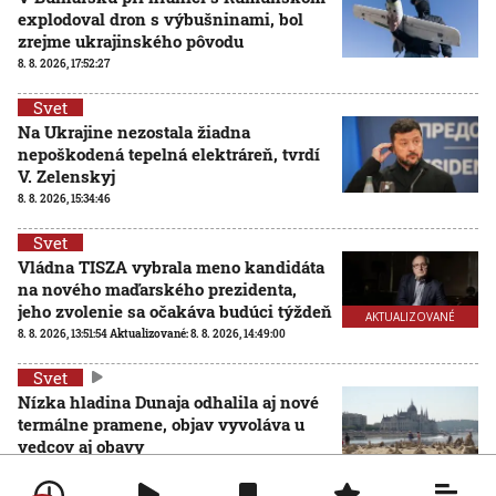
explodoval dron s výbušninami, bol
zrejme ukrajinského pôvodu
8. 8. 2026, 17:52:27
Svet
Na Ukrajine nezostala žiadna
nepoškodená tepelná elektráreň, tvrdí
V. Zelenskyj
8. 8. 2026, 15:34:46
Svet
Vládna TISZA vybrala meno kandidáta
na nového maďarského prezidenta,
jeho zvolenie sa očakáva budúci týždeň
AKTUALIZOVANÉ
8. 8. 2026, 13:51:54
Aktualizované:
8. 8. 2026, 14:49:00
Svet
Nízka hladina Dunaja odhalila aj nové
termálne pramene, objav vyvoláva u
vedcov aj obavy
8. 8. 2026, 11:30:31