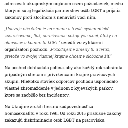
adresovali ukrajinským orgánom osem požiadaviek, medzi
ktorými sú aj legalizácia partnerstiev osôb LGBT a prijatia
zákonov proti zločinom z nenávisti voči nim.
„Unavuje nás čakanie na zmenu a trvalé systematické
zastrašovanie, tlak, narušovanie pokojných akcií, útoky na
aktivistov a komunitu LGBT,“
uviedli vo vyhlásení
organizátori pochodu.
„Požadujeme zmeny tu a teraz,
pretože vo svojej vlastnej krajine chceme slobodne žiť.“
Na pochod dohliadala polícia, aby ako každý rok zabránila
prípadným stretom s prívržencami krajne pravicových
skupín. Niekoľko stoviek odporcov pochodu usporiadalo
vlastné zhromaždenie v jednom z kyjevských parkov,
ktoré sa zaobišlo bez incidentov.
Na Ukrajine zrušili trestnú zodpovednosť za
homosexualitu v roku 1991. Od roku 2015 príslušné zákony
zakazujú diskrimináciu osôb LGBT na pracovisku.