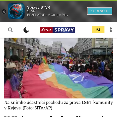
Správy STVR
ZOBRAZIŤ
STVR
BEZPLATNÉ - V Google Play
24
Na snímke účastníci pochodu za práva LGBT komunity
v Kyjeve.
(Foto: SITA/AP)