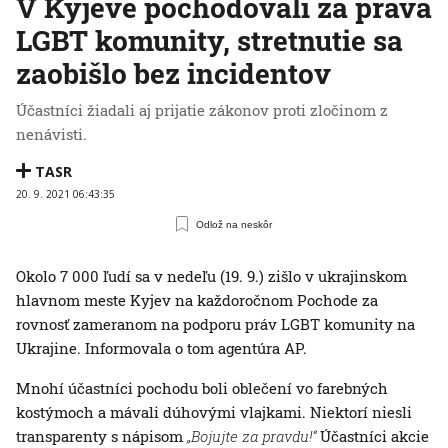
V Kyjeve pochodovali za práva
LGBT komunity, stretnutie sa
zaobišlo bez incidentov
Účastníci žiadali aj prijatie zákonov proti zločinom z
nenávisti.
TASR
20. 9. 2021 06:43:35
Odlož na neskôr
Okolo 7 000 ľudí sa v nedeľu (19. 9.) zišlo v ukrajinskom
hlavnom meste Kyjev na každoročnom Pochode za
rovnosť zameranom na podporu práv LGBT komunity na
Ukrajine. Informovala o tom agentúra AP.
Mnohí účastníci pochodu boli oblečení vo farebných
kostýmoch a mávali dúhovými vlajkami. Niektorí niesli
transparenty s nápisom
„Bojujte za pravdu!“
Účastníci akcie