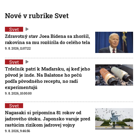
Nové v rubrike Svet
Svet
Zdravotný stav Joea Bidena sa zhoršil,
rakovina sa mu rozšírila do celého tela
9. 8. 2026, 11:07:22
Svet
Trdelník patrí k Maďarsku, aj keď jeho
pôvod je inde. Na Balatone ho pečú
podľa pôvodného receptu, no radi
experimentujú
9. 8. 2026, 10:00:00
Svet
Nagasaki si pripomína 81 rokov od
jadrového útoku. Japonsko varuje pred
rastúcim rizikom jadrovej vojny
9. 8. 2026, 9:46:56