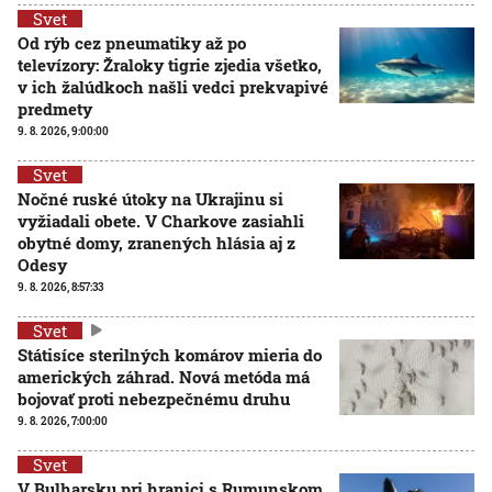
Svet
Od rýb cez pneumatiky až po
televízory: Žraloky tigrie zjedia všetko,
v ich žalúdkoch našli vedci prekvapivé
predmety
9. 8. 2026, 9:00:00
Svet
Nočné ruské útoky na Ukrajinu si
vyžiadali obete. V Charkove zasiahli
obytné domy, zranených hlásia aj z
Odesy
9. 8. 2026, 8:57:33
Svet
Státisíce sterilných komárov mieria do
amerických záhrad. Nová metóda má
bojovať proti nebezpečnému druhu
9. 8. 2026, 7:00:00
Svet
V Bulharsku pri hranici s Rumunskom