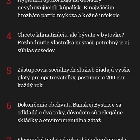
nevyhovujúcich kúpalísk. K najväčším
hrozbám patria mykóza a kožné infekcie
Chcete klimatizáciu, ale bývate v bytovke?
Rozhodnutie vlastníka nestačí, potrebný je aj
súhlas susedov
Zástupcovia sociálnych služieb žiadajú vyššie
platy pre opatrovateľky, postupne o 200 eur
každý rok
Dokončenie obchvatu Banskej Bystrice sa
odkladá o dva roky, dôvodom sú nelegálne
skládky a environmentálna záťaž
Slovenský teplotný rekord je rekordom celej