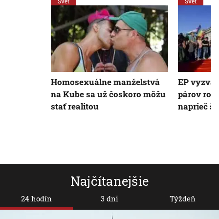
Svet
Svet
Homosexuálne manželstvá
EP vyzval
na Kube sa už čoskoro môžu
párov rov
stať realitou
naprieč š
Najčítanejšie
24 hodín
3 dni
Týždeň