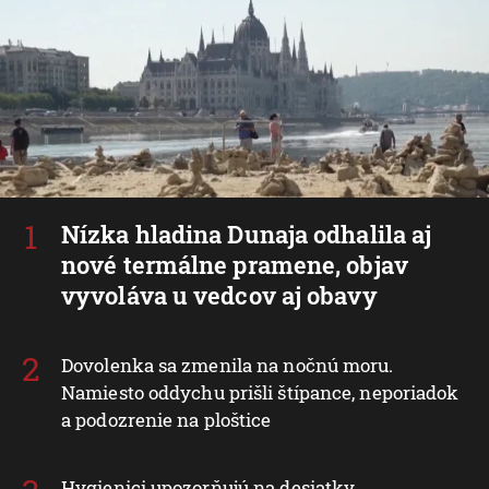
Nízka hladina Dunaja odhalila aj
nové termálne pramene, objav
vyvoláva u vedcov aj obavy
Dovolenka sa zmenila na nočnú moru.
Namiesto oddychu prišli štípance, neporiadok
a podozrenie na ploštice
Hygienici upozorňujú na desiatky