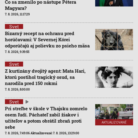
Čo sa zmenilo po nástupe Pétera
Magyara?
7. 8. 2026, 11:17:29
Svet
Bizarný recept na ochranu pred
horúčavami: V Severnej Kórei
odporúčajú aj polievku zo psieho mäsa
7. 8. 2026, 9:39:55
Svet
Z kurtizány dvojitý agent: Mata Hari,
ktorú postihol tragický osud, sa
narodila pred 150 rokmi
7. 8. 2026, 8:00:00
Svet
Pri streľbe v škole v Thajsku zomrelo
osem ľudí. Páchateľ zabil žiakov i
učiteľov a potom obrátil zbraň proti
AKTUALIZOVANÉ
sebe
7. 8. 2026, 7:49:06
Aktualizované:
7. 8. 2026, 13:29:00