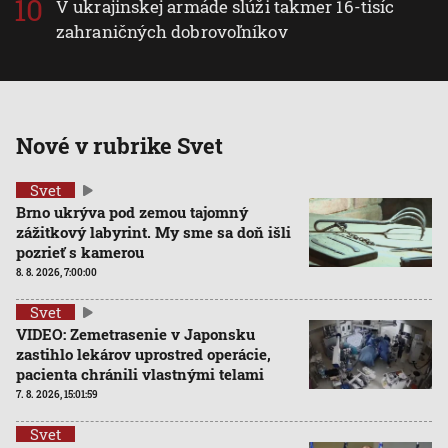
V ukrajinskej armáde slúži takmer 16-tisíc
zahraničných dobrovoľníkov
Nové v rubrike Svet
Svet
Brno ukrýva pod zemou tajomný
zážitkový labyrint. My sme sa doň išli
pozrieť s kamerou
8. 8. 2026, 7:00:00
Svet
VIDEO: Zemetrasenie v Japonsku
zastihlo lekárov uprostred operácie,
pacienta chránili vlastnými telami
7. 8. 2026, 15:01:59
Svet