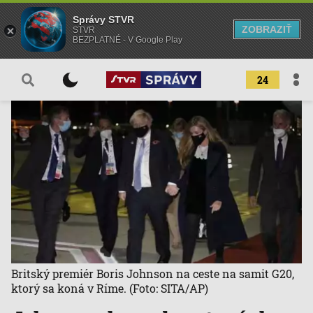
Správy STVR
ZOBRAZIŤ
STVR
BEZPLATNÉ - V Google Play
24
Britský premiér Boris Johnson na ceste na samit G20,
ktorý sa koná v Ríme.
(Foto: SITA/AP)