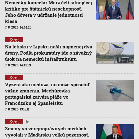
Nemecký kancelár Merz čelí silnejúcej
kritike pre štátnickú neschopnosť.
Jeho dôvera v udržanie jednotnosti
klesá
7. 8. 2026, 14:44:23
Svet
Na letisku v Lipsku našli najmenej dva
drony. Podľa prokuratúry ide o závažný
útok na nemeckú infraštruktúru
7. 8. 2026, 14:43:39
Svet
Vyzerá ako medúza, no môže spôsobiť
vážne zranenia. Mechúrovka
portugalská zatvára pláže vo
Francúzsku aj Španielsku
7. 8. 2026, 13:15:11
Svet
Zmeny vo verejnoprávnych médiách
vyvolali v Maďarsku veľkú pozornosť.