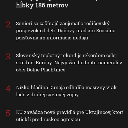
Použiť obmedzené údaje na výber reklamy
hĺbky 186 metrov
Vytvoriť profily pre personalizovanú reklamu
Seniori sa začínajú zaujímať o rodičovský
Použiť profily na výber personalizovanej
príspevok od detí. Daňový úrad ani Sociálna
reklamy
poisťovňa im informácie nedajú
Vytvoriť profily na prispôsobenie obsahu
Použiť profily na výber prispôsobeného
Slovenský teplotný rekord je rekordom celej
obsahu
strednej Európy: Najvyššiu hodnotu namerali v
obci Dolné Plachtince
Meranie výkonnosti reklamy
Meranie výkonnosti obsahu
Nízka hladina Dunaja odhalila masívny vrak
Pochopiť cieľové skupiny na základe štatistík
lode z druhej svetovej vojny
alebo spájania údajov z rôznych zdrojov
Vývoj a zlepšovanie služieb
EÚ zavádza nové pravidlá pre Ukrajincov, ktorí
utiekli pred ruskou agresiou
Použitie obmedzených údajov na výber
obsahu