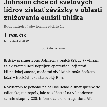
Johnson chce od svetových
lídrov získať záväzky v oblasti
znižovania emisií uhlíka
Bude naliehať, aby konali rýchlejšie.
TASR
,
ČTK
30. 10. 2021 08:28:39
Odlož na neskôr
Britský premiér Boris Johnson v piatok (29. 10.) vyhlásil,
že ak svetoví lídri neprijmú opatrenia v boji proti
klimatickej zmene, moderná civilizácia môže čoskoro
ležať v troskách ako staroveký Rím.
Novinárom to povedal na palube lietadla smerujúceho do
talianskej metropoly, kde sa zúčastní na víkendovom
samite skupiny G20. Informovala o tom agentúra AP.