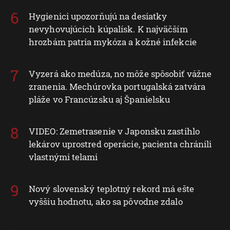
Špeciálne funkcie IAB:
Hygienici upozorňujú na desiatky
nevyhovujúcich kúpalísk. K najväčším
Používanie presných údajov o geografickej
polohe
hrozbám patria mykóza a kožné infekcie
Identifikácia zariadení na základe aktívne
vyžiadaných informácií
Vyzerá ako medúza, no môže spôsobiť vážne
zranenia. Mechúrovka portugalská zatvára
Účely spracovania, ktoré nie sú v kompetencii IAB:
pláže vo Francúzsku aj Španielsku
Nevyhnutné
Výkonostné
VIDEO: Zemetrasenie v Japonsku zastihlo
lekárov uprostred operácie, pacienta chránili
Funkčné
vlastnými telami
Reklama
Nový slovenský teplotný rekord má ešte
vyššiu hodnotu, ako sa pôvodne zdalo