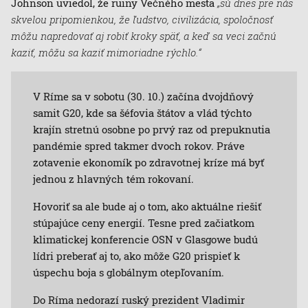
Johnson uviedol, že ruiny Večného mesta
„sú dnes pre nás
skvelou pripomienkou, že ľudstvo, civilizácia, spoločnosť
môžu napredovať aj robiť kroky späť, a keď sa veci začnú
kaziť, môžu sa kaziť mimoriadne rýchlo.“
V Ríme sa v sobotu (30. 10.) začína dvojdňový
samit G20, kde sa šéfovia štátov a vlád týchto
krajín stretnú osobne po prvý raz od prepuknutia
pandémie spred takmer dvoch rokov. Práve
zotavenie ekonomík po zdravotnej kríze má byť
jednou z hlavných tém rokovaní.
Hovoriť sa ale bude aj o tom, ako aktuálne riešiť
stúpajúce ceny energií. Tesne pred začiatkom
klimatickej konferencie OSN v Glasgowe budú
lídri preberať aj to, ako môže G20 prispieť k
úspechu boja s globálnym otepľovaním.
Do Ríma nedorazí ruský prezident Vladimir