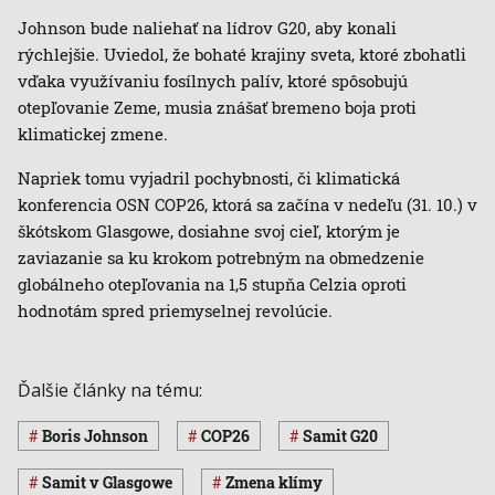
Johnson bude naliehať na lídrov G20, aby konali
rýchlejšie. Uviedol, že bohaté krajiny sveta, ktoré zbohatli
vďaka využívaniu fosílnych palív, ktoré spôsobujú
otepľovanie Zeme, musia znášať bremeno boja proti
klimatickej zmene.
Napriek tomu vyjadril pochybnosti, či klimatická
konferencia OSN COP26, ktorá sa začína v nedeľu (31. 10.) v
škótskom Glasgowe, dosiahne svoj cieľ, ktorým je
zaviazanie sa ku krokom potrebným na obmedzenie
globálneho otepľovania na 1,5 stupňa Celzia oproti
hodnotám spred priemyselnej revolúcie.
Ďalšie články na tému:
Boris Johnson
COP26
Samit G20
samit v Glasgowe
zmena klímy