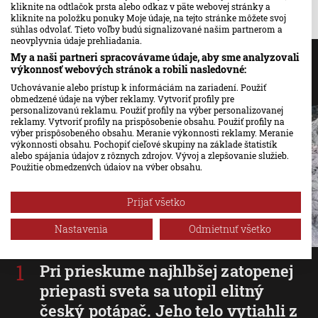
kliknite na odtlačok prsta alebo odkaz v päte webovej stránky a
kliknite na položku ponuky Moje údaje, na tejto stránke môžete svoj
súhlas odvolať. Tieto voľby budú signalizované našim partnerom a
neovplyvnia údaje prehliadania.
My a naši partneri spracovávame údaje, aby sme analyzovali
Najčítanejšie
výkonnosť webových stránok a robili nasledovné:
Uchovávanie alebo prístup k informáciám na zariadení. Použiť
24 hodín
3 dni
Týždeň
obmedzené údaje na výber reklamy. Vytvoriť profily pre
personalizovanú reklamu. Použiť profily na výber personalizovanej
reklamy. Vytvoriť profily na prispôsobenie obsahu. Použiť profily na
výber prispôsobeného obsahu. Meranie výkonnosti reklamy. Meranie
výkonnosti obsahu. Pochopiť cieľové skupiny na základe štatistík
alebo spájania údajov z rôznych zdrojov. Vývoj a zlepšovanie služieb.
Použitie obmedzených údajov na výber obsahu.
Údaje môžu byť zdieľané mimo Európskej únie a odosielané do USA.
Váš súhlas a zásady používania cookie sa vzťahujú výlučne na túto
Prijať všetko
webovú stránku/aplikáciu.
Zobraziť zoznam partnerov (1 predajcovia IAB)
Nastavenia
Odmietnuť všetko
Vaše údaje používame na nasledujúce účely:
Účely spracovania IAB:
Pri prieskume najhlbšej zatopenej
Uchovávanie alebo prístup k informáciám na
priepasti sveta sa utopil elitný
zariadení
český potápač. Jeho telo vytiahli z