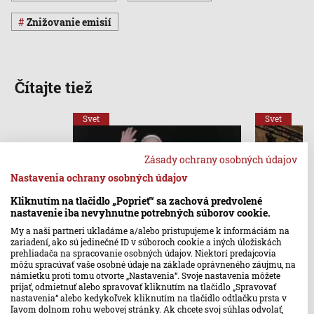
znižovanie emisií
Čítajte tiež
Svet
Svet
Zásady ochrany osobných údajov
Nastavenia ochrany osobných údajov
Kliknutím na tlačidlo „Poprieť“ sa zachová predvolené
nastavenie iba nevyhnutne potrebných súborov cookie.
My a naši partneri ukladáme a/alebo pristupujeme k informáciám na
Pápež pred klimatickým
Planéte hr
zariadení, ako sú jedinečné ID v súboroch cookie a iných úložiskách
samitom: Budúce generácie
stupňa Cel
prehliadača na spracovanie osobných údajov. Niektorí predajcovia
môžu spracúvať vaše osobné údaje na základe oprávneného záujmu, na
potrebujú konkrétnu nádej
námietku proti tomu otvorte „Nastavenia“. Svoje nastavenia môžete
prijať, odmietnuť alebo spravovať kliknutím na tlačidlo „Spravovať
nastavenia“ alebo kedykoľvek kliknutím na tlačidlo odtlačku prsta v
ľavom dolnom rohu webovej stránky. Ak chcete svoj súhlas odvolať,