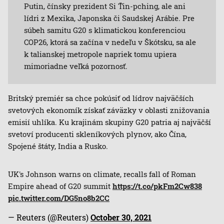
Putin, čínsky prezident Si Ťin-pching, ale ani
lídri z Mexika, Japonska či Saudskej Arábie. Pre
súbeh samitu G20 s klimatickou konferenciou
COP26, ktorá sa začína v nedeľu v Škótsku, sa ale
k talianskej metropole napriek tomu upiera
mimoriadne veľká pozornosť.
Britský premiér sa chce pokúsiť od lídrov najväčších
svetových ekonomík získať záväzky v oblasti znižovania
emisií uhlíka. Ku krajinám skupiny G20 patria aj najväčší
svetoví producenti skleníkových plynov, ako Čína,
Spojené štáty, India a Rusko.
UK's Johnson warns on climate, recalls fall of Roman
Empire ahead of G20 summit
https://t.co/pkFm2Cw838
pic.twitter.com/DG5no8b2CC
— Reuters (@Reuters)
October 30, 2021