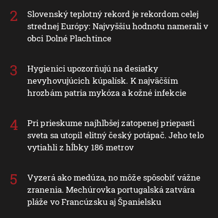
Slovenský teplotný rekord je rekordom celej
strednej Európy: Najvyššiu hodnotu namerali v
obci Dolné Plachtince
Hygienici upozorňujú na desiatky
nevyhovujúcich kúpalísk. K najväčším
hrozbám patria mykóza a kožné infekcie
Pri prieskume najhlbšej zatopenej priepasti
sveta sa utopil elitný český potápač. Jeho telo
vytiahli z hĺbky 186 metrov
Vyzerá ako medúza, no môže spôsobiť vážne
zranenia. Mechúrovka portugalská zatvára
pláže vo Francúzsku aj Španielsku