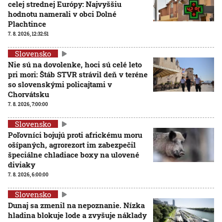
celej strednej Európy: Najvyššiu
hodnotu namerali v obci Dolné
Plachtince
7. 8. 2026, 12:32:51
Slovensko
Nie sú na dovolenke, hoci sú celé leto
pri mori: Štáb STVR strávil deň v teréne
so slovenskými policajtami v
Chorvátsku
7. 8. 2026, 7:00:00
Slovensko
Poľovníci bojujú proti africkému moru
ošípaných, agrorezort im zabezpečil
špeciálne chladiace boxy na ulovené
diviaky
7. 8. 2026, 6:00:00
Slovensko
Dunaj sa zmenil na nepoznanie. Nízka
hladina blokuje lode a zvyšuje náklady