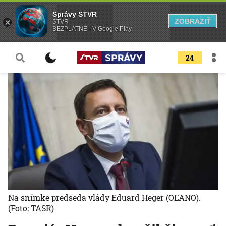
Správy STVR
ZOBRAZIŤ
STVR
BEZPLATNÉ - V Google Play
24
Na snímke predseda vlády Eduard Heger (OĽANO).
(Foto: TASR)