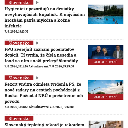
Slovensko
Hygienici upozorňujú na desiatky
nevyhovujúcich kúpalísk. K najväčším
hrozbám patria mykóza a kožné
infekcie
7. 8. 2026, 19:10:36
Slovensko
FPU zverejnil zoznam poberateľov
dotácií. Tí tvrdia, že čísla nesedia a
fond sa ním snaží prekryť škandály
AKTUALIZOVANÉ
7. 8. 2026, 18:15:46
Aktualizované:
7. 8. 2026, 19:29:00
Slovensko
Rezort vnútra odmieta tvrdenia PS, že
nové radary na cestách pochádzajú z
Ruska. Požiadal NBÚ o prešetrenie ich
AKTUALIZOVANÉ
pôvodu
7. 8. 2026, 13:08:52
Aktualizované:
7. 8. 2026, 19:12:00
Slovensko
Slovenský teplotný rekord je rekordom