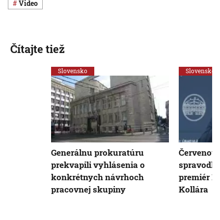
Video
Čítajte tiež
Slovensko
Slovensko
Generálnu prokuratúru
Červenou 
prekvapili vyhlásenia o
spravodliv
konkrétnych návrhoch
premiér H
pracovnej skupiny
Kollára