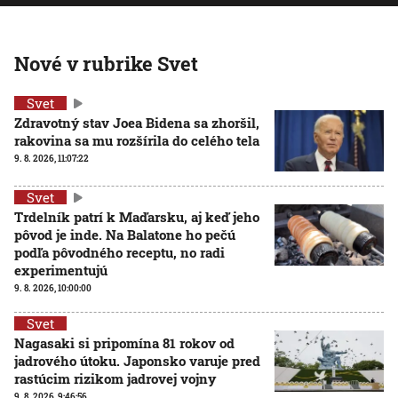
Nové v rubrike Svet
Svet
Zdravotný stav Joea Bidena sa zhoršil,
rakovina sa mu rozšírila do celého tela
9. 8. 2026, 11:07:22
Svet
Trdelník patrí k Maďarsku, aj keď jeho
pôvod je inde. Na Balatone ho pečú
podľa pôvodného receptu, no radi
experimentujú
9. 8. 2026, 10:00:00
Svet
Nagasaki si pripomína 81 rokov od
jadrového útoku. Japonsko varuje pred
rastúcim rizikom jadrovej vojny
9. 8. 2026, 9:46:56