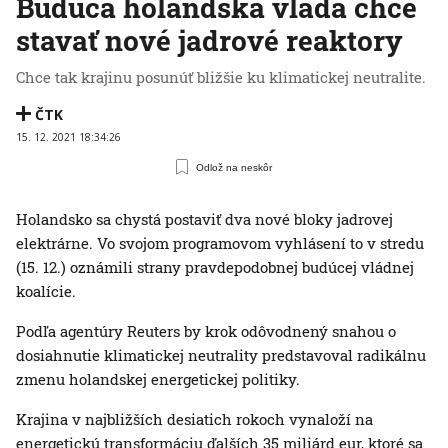
Budúca holandská vláda chce
stavať nové jadrové reaktory
Chce tak krajinu posunúť bližšie ku klimatickej neutralite.
ČTK
15. 12. 2021 18:34:26
Odlož na neskôr
Holandsko sa chystá postaviť dva nové bloky jadrovej
elektrárne. Vo svojom programovom vyhlásení to v stredu
(15. 12.) oznámili strany pravdepodobnej budúcej vládnej
koalície.
Podľa agentúry Reuters by krok odôvodnený snahou o
dosiahnutie klimatickej neutrality predstavoval radikálnu
zmenu holandskej energetickej politiky.
Krajina v najbližších desiatich rokoch vynaloží na
energetickú transformáciu ďalších 35 miliárd eur, ktoré sa