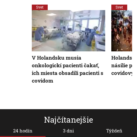
Svet
Svet
V Holandsku musia
Holandský
onkologickí pacienti čakať,
násilie po
ich miesta obsadili pacienti s
covidovým
covidom
Najčítanejšie
24 hodín
3 dni
Týždeň