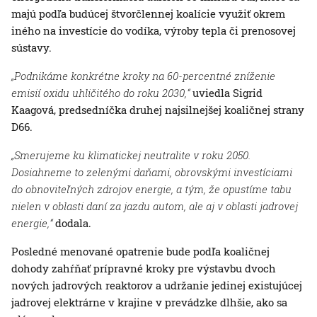
majú podľa budúcej štvorčlennej koalície využiť okrem
iného na investície do vodíka, výroby tepla či prenosovej
sústavy.
„Podnikáme konkrétne kroky na 60-percentné zníženie
emisií oxidu uhličitého do roku 2030,“
uviedla Sigrid
Kaagová, predsedníčka druhej najsilnejšej koaličnej strany
D66.
„Smerujeme ku klimatickej neutralite v roku 2050.
Dosiahneme to zelenými daňami, obrovskými investíciami
do obnoviteľných zdrojov energie, a tým, že opustíme tabu
nielen v oblasti daní za jazdu autom, ale aj v oblasti jadrovej
energie,“
dodala.
Posledné menované opatrenie bude podľa koaličnej
dohody zahŕňať prípravné kroky pre výstavbu dvoch
nových jadrových reaktorov a udržanie jedinej existujúcej
jadrovej elektrárne v krajine v prevádzke dlhšie, ako sa