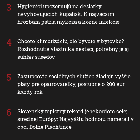
Hygienici upozorňujú na desiatky
nevyhovujúcich kúpalísk. K najväčším
hrozbám patria mykóza a kožné infekcie
Chcete klimatizáciu, ale bývate v bytovke?
Rozhodnutie vlastníka nestačí, potrebný je aj
súhlas susedov
Zástupcovia sociálnych služieb žiadajú vyššie
platy pre opatrovateľky, postupne o 200 eur
každý rok
Slovenský teplotný rekord je rekordom celej
strednej Európy: Najvyššiu hodnotu namerali v
obci Dolné Plachtince