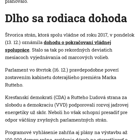
plánovalo.
Dlho sa rodiaca dohoda
Štvorica strán, ktorá spolu vládne od roku 2017, v pondelok
(13. 12.) oznámila
dohodu o pokračovaní vládnej
spolupráce
. Stalo sa tak po rekordných deviatich
mesiacoch vyjednávania od marcových volieb.
Parlament vo štvrtok (16. 12.) pravdepodobne poverí
zostavením kabinetu doterajšieho premiéra Marka
Rutteho.
Kresťanskí demokrati (CDA) a Rutteho Ľudová strana za
slobodu a demokraciu (VVD) podporovali rozvoj jadrovej
energetiky už skôr. Neboli ho však schopní presadiť pre
odpor väčšiny zvyšných parlamentných strán.
Programové vyhlásenie zahŕňa aj plány na výstavbu až
100 000 domov ročne, zvýšenie dávok na starostlivosť o