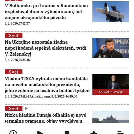
V Bulharsku pri hranici s Rumunskom
explodoval dron s výbušninami, bol
zrejme ukrajinského pôvodu
8. 8. 2026, 17:52:27
Svet
Na Ukrajine nezostala žiadna
nepoškodená tepelná elektráreň, tvrdí
V. Zelenskyj
8. 8. 2026, 15:34:46
Svet
Vládna TISZA vybrala meno kandidáta
na nového maďarského prezidenta,
jeho zvolenie sa očakáva budúci týždeň
AKTUALIZOVANÉ
8. 8. 2026, 13:51:54
Aktualizované:
8. 8. 2026, 14:49:00
Svet
Nízka hladina Dunaja odhalila aj nové
termálne pramene, objav vyvoláva u
vedcov aj obavy
8. 8. 2026, 11:30:31