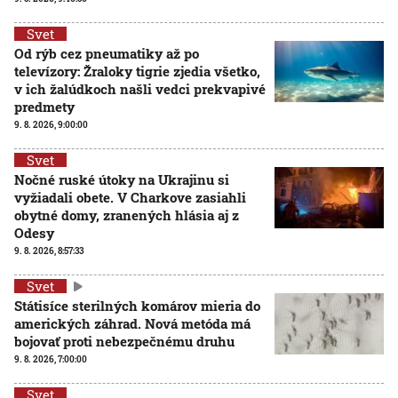
Svet
Od rýb cez pneumatiky až po
televízory: Žraloky tigrie zjedia všetko,
v ich žalúdkoch našli vedci prekvapivé
predmety
9. 8. 2026, 9:00:00
Svet
Nočné ruské útoky na Ukrajinu si
vyžiadali obete. V Charkove zasiahli
obytné domy, zranených hlásia aj z
Odesy
9. 8. 2026, 8:57:33
Svet
Státisíce sterilných komárov mieria do
amerických záhrad. Nová metóda má
bojovať proti nebezpečnému druhu
9. 8. 2026, 7:00:00
Svet