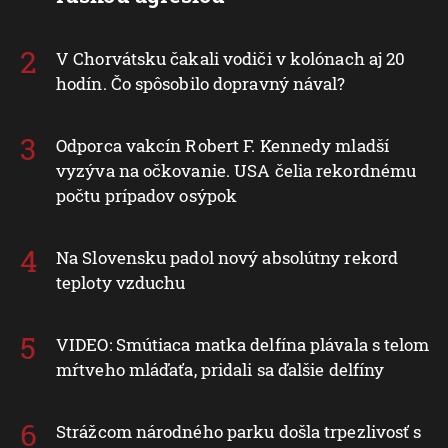
V Chorvátsku čakali vodiči v kolónach aj 20
hodín. Čo spôsobilo dopravný nával?
Odporca vakcín Robert F. Kennedy mladší
vyzýva na očkovanie. USA čelia rekordnému
počtu prípadov osýpok
Na Slovensku padol nový absolútny rekord
teploty vzduchu
VIDEO: Smútiaca matka delfína plávala s telom
mŕtveho mláďaťa, pridali sa ďalšie delfíny
Strážcom národného parku došla trpezlivosť s