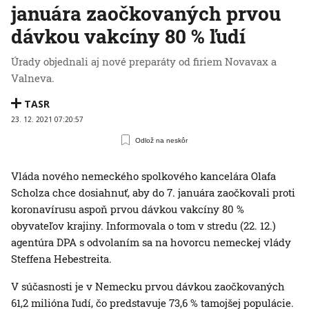
januára zaočkovaných prvou
dávkou vakcíny 80 % ľudí
Úrady objednali aj nové preparáty od firiem Novavax a
Valneva.
TASR
23. 12. 2021 07:20:57
Odlož na neskôr
Vláda nového nemeckého spolkového kancelára Olafa
Scholza chce dosiahnuť, aby do 7. januára zaočkovali proti
koronavírusu aspoň prvou dávkou vakcíny 80 %
obyvateľov krajiny. Informovala o tom v stredu (22. 12.)
agentúra DPA s odvolaním sa na hovorcu nemeckej vlády
Steffena Hebestreita.
V súčasnosti je v Nemecku prvou dávkou zaočkovaných
61,2 milióna ľudí, čo predstavuje 73,6 % tamojšej populácie.