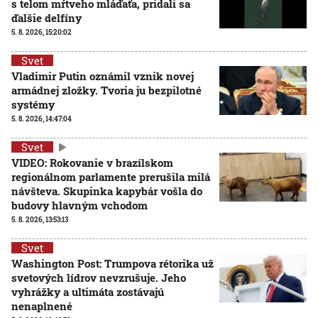
s telom mŕtveho mláďaťa, pridali sa
ďalšie delfíny
5. 8. 2026, 15:20:02
Svet
Vladimir Putin oznámil vznik novej
armádnej zložky. Tvoria ju bezpilotné
systémy
5. 8. 2026, 14:47:04
Svet
VIDEO: Rokovanie v brazílskom
regionálnom parlamente prerušila milá
návšteva. Skupinka kapybár vošla do
budovy hlavným vchodom
5. 8. 2026, 13:53:13
Svet
Washington Post: Trumpova rétorika už
svetových lídrov nevzrušuje. Jeho
vyhrážky a ultimáta zostávajú
nenaplnené