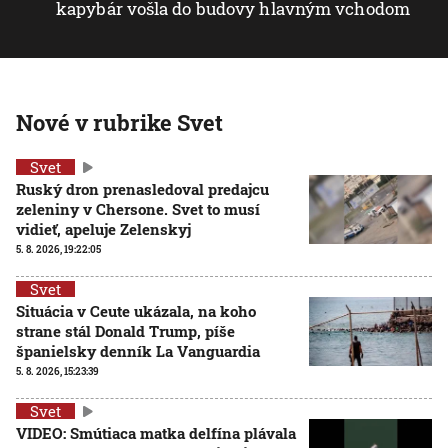
kapybár vošla do budovy hlavným vchodom
Nové v rubrike Svet
Svet
Ruský dron prenasledoval predajcu
zeleniny v Chersone. Svet to musí
vidieť, apeluje Zelenskyj
5. 8. 2026, 19:22:05
Svet
Situácia v Ceute ukázala, na koho
strane stál Donald Trump, píše
španielsky denník La Vanguardia
5. 8. 2026, 15:23:39
Svet
VIDEO: Smútiaca matka delfína plávala