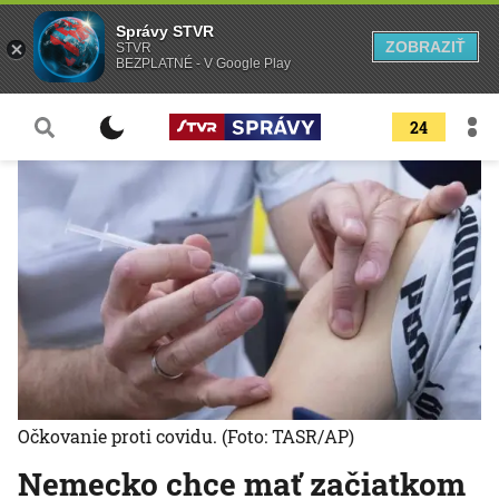
Správy STVR
ZOBRAZIŤ
STVR
BEZPLATNÉ - V Google Play
24
Očkovanie proti covidu.
(Foto: TASR/AP)
Nemecko chce mať začiatkom