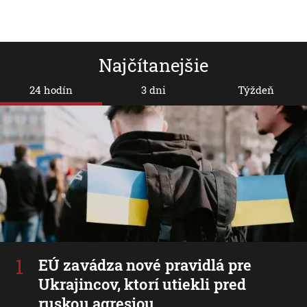
Najčítanejšie
24 hodín
3 dni
Týždeň
EÚ zavádza nové pravidlá pre
Ukrajincov, ktorí utiekli pred
ruskou agresiou