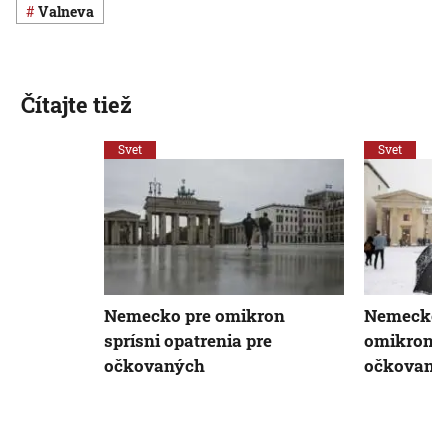
Valneva
Čítajte tiež
Svet
Svet
Nemecko pre omikron
Nemecko c
sprísni opatrenia pre
omikron o
očkovaných
očkovaný