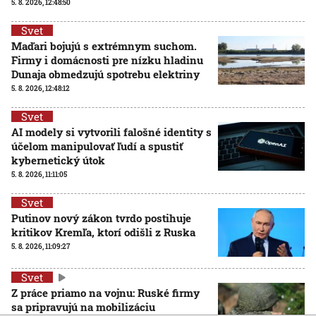
5. 8. 2026, 12:48:50
Svet
Maďari bojujú s extrémnym suchom.
Firmy i domácnosti pre nízku hladinu
Dunaja obmedzujú spotrebu elektriny
5. 8. 2026, 12:48:12
Svet
AI modely si vytvorili falošné identity s
účelom manipulovať ľudí a spustiť
kybernetický útok
5. 8. 2026, 11:11:05
Svet
Putinov nový zákon tvrdo postihuje
kritikov Kremľa, ktorí odišli z Ruska
5. 8. 2026, 11:09:27
Svet
Z práce priamo na vojnu: Ruské firmy
sa pripravujú na mobilizáciu