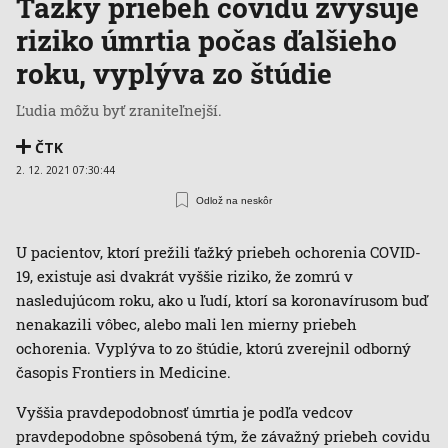
Ťažký priebeh covidu zvyšuje
riziko úmrtia počas ďalšieho
roku, vyplýva zo štúdie
Ľudia môžu byť zraniteľnejší.
ČTK
2. 12. 2021 07:30:44
Odlož na neskôr
U pacientov, ktorí prežili ťažký priebeh ochorenia COVID-
19, existuje asi dvakrát vyššie riziko, že zomrú v
nasledujúcom roku, ako u ľudí, ktorí sa koronavírusom buď
nenakazili vôbec, alebo mali len mierny priebeh
ochorenia. Vyplýva to zo štúdie, ktorú zverejnil odborný
časopis Frontiers in Medicine.
Vyššia pravdepodobnosť úmrtia je podľa vedcov
pravdepodobne spôsobená tým, že závažný priebeh covidu