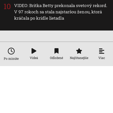
VIDEO: Britka Betty prekonala svetový rekord.
V 97 rokoch sa stala najstaršou ženou, ktorá
kráčala po krídle lietadla
Nové v rubrike Svet
Svet
Viac
Videá
Odložené
Najčítanejšie
Po minúte
VIDEO: Zemetrasenie v Japonsku
zastihlo lekárov uprostred operácie,
pacienta chránili vlastnými telami
7. 8. 2026, 15:01:59
Svet
Nemecký kancelár Merz čelí silnejúcej
kritike pre štátnickú neschopnosť.
Jeho dôvera v udržanie jednotnosti
klesá