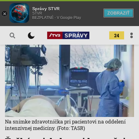
Správy STVR
ZOBRAZIŤ
STVR
BEZPLATNÉ - V Google Play
24
Na snímke zdravotníčka pri pacientovi na oddelení
intenzívnej medicíny.
(Foto: TASR)