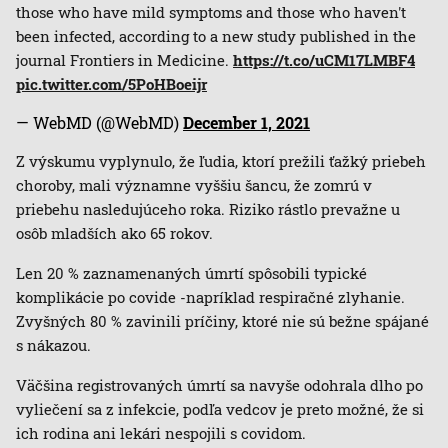
those who have mild symptoms and those who haven't
been infected, according to a new study published in the
journal Frontiers in Medicine.
https://t.co/uCM17LMBF4
pic.twitter.com/5PoHBoeijr
— WebMD (@WebMD)
December 1, 2021
Z výskumu vyplynulo, že ľudia, ktorí prežili ťažký priebeh
choroby, mali významne vyššiu šancu, že zomrú v
priebehu nasledujúceho roka. Riziko rástlo prevažne u
osôb mladších ako 65 rokov.
Len 20 % zaznamenaných úmrtí spôsobili typické
komplikácie po covide -napríklad respiračné zlyhanie.
Zvyšných 80 % zavinili príčiny, ktoré nie sú bežne spájané
s nákazou.
Väčšina registrovaných úmrtí sa navyše odohrala dlho po
vyliečení sa z infekcie, podľa vedcov je preto možné, že si
ich rodina ani lekári nespojili s covidom.