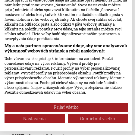
môžu spracúvať vaše osobné údaje na základe oprávneného záujmu, na
musíme byť ešte ostražitejší,“
uviedol vedec.
námietku proti tomu otvorte „Nastavenia“. Svoje nastavenia môžete
prijať, odmietnuť alebo spravovať kliknutím na tlačidlo „Spravovať
nastavenia“ alebo kedykoľvek kliknutím na tlačidlo odtlačku prsta v
ľavom dolnom rohu webovej stránky. Ak chcete svoj súhlas odvolať,
A new study provides evidence that the increased risk of
kliknite na odtlačok prsta alebo odkaz v päte webovej stránky a
death from
#COVID19
is not limited to the initial episode of
kliknite na položku ponuky Moje údaje, na tejto stránke môžete svoj
súhlas odvolať. Tieto voľby budú signalizované našim partnerom a
Covid, but a severe episode of Covid-19 carries with it a
neovplyvnia údaje prehliadania.
substantially increased risk of death in the following 12
My a naši partneri spracovávame údaje, aby sme analyzovali
months, Frontiers in Medicine said.
výkonnosť webových stránok a robili nasledovné:
pic.twitter.com/MIoVduQ79B
Uchovávanie alebo prístup k informáciám na zariadení. Použiť
obmedzené údaje na výber reklamy. Vytvoriť profily pre
— IANS (@ians_india)
December 1, 2021
personalizovanú reklamu. Použiť profily na výber personalizovanej
reklamy. Vytvoriť profily na prispôsobenie obsahu. Použiť profily na
výber prispôsobeného obsahu. Meranie výkonnosti reklamy. Meranie
Podľa Mainousa je dôležité, aby ľudia neriskovali a
výkonnosti obsahu. Pochopiť cieľové skupiny na základe štatistík
nespoliehali sa na nemocničnú liečbu, ale využili všetky
alebo spájania údajov z rôznych zdrojov. Vývoj a zlepšovanie služieb.
Použitie obmedzených údajov na výber obsahu.
preventívne opatrenia, ktoré im pomôžu zabrániť ťažkému
Údaje môžu byť zdieľané mimo Európskej únie a odosielané do USA.
priebehu choroby, ako je očkovanie.
Váš súhlas a zásady používania cookie sa vzťahujú výlučne na túto
Prijať všetko
webovú stránku/aplikáciu.
Zobraziť zoznam partnerov (1 predajcovia IAB)
Nastavenia
Odmietnuť všetko
Ďalšie články na tému:
Vaše údaje používame na nasledujúce účely:
Účely spracovania IAB: