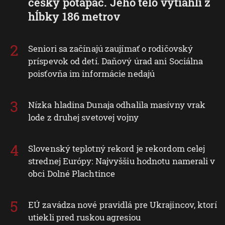
český potápač. Jeho telo vytiahli z
hĺbky 186 metrov
Seniori sa začínajú zaujímať o rodičovský
príspevok od detí. Daňový úrad ani Sociálna
poisťovňa im informácie nedajú
Nízka hladina Dunaja odhalila masívny vrak
lode z druhej svetovej vojny
Slovenský teplotný rekord je rekordom celej
strednej Európy: Najvyššiu hodnotu namerali v
obci Dolné Plachtince
EÚ zavádza nové pravidlá pre Ukrajincov, ktorí
utiekli pred ruskou agresiou