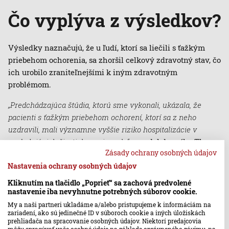
Čo vyplýva z výsledkov?
Výsledky naznačujú, že u ľudí, ktorí sa liečili s ťažkým
priebehom ochorenia, sa zhoršil celkový zdravotný stav, čo
ich urobilo zraniteľnejšími k iným zdravotným
problémom.
„Predchádzajúca štúdia, ktorú sme vykonali, ukázala, že
pacienti s ťažkým priebehom ochorení, ktorí sa z neho
uzdravili, mali významne vyššie riziko hospitalizácie v
nasledujúcich šiestich mesiacoch,“
povedal denníku The
Zásady ochrany osobných údajov
Guardian hlavný autor štúdie Arch Mainous z Floridskej
univerzity.
Nastavenia ochrany osobných údajov
Kliknutím na tlačidlo „Poprieť“ sa zachová predvolené
„Novú štúdiu sme rozšírili o skúmanie pravdepodobnosti
nastavenie iba nevyhnutne potrebných súborov cookie.
úmrtia v nasledujúcich 12 mesiacoch,“
dodal.
„Teraz, keď
My a naši partneri ukladáme a/alebo pristupujeme k informáciám na
vieme, že existuje značné riziko úmrtia na niečo, čo je
zariadení, ako sú jedinečné ID v súboroch cookie a iných úložiskách
prehliadača na spracovanie osobných údajov. Niektorí predajcovia
možné považovať za nerozpoznanú komplikáciu po covide,