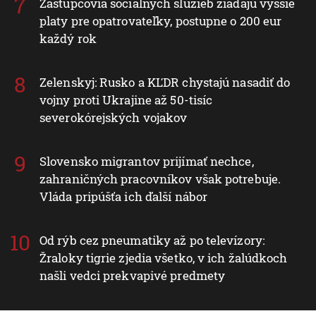
Zástupcovia sociálnych služieb žiadajú vyššie
platy pre opatrovateľky, postupne o 200 eur
každý rok
Zelenskyj: Rusko a KĽDR chystajú nasadiť do
vojny proti Ukrajine až 50-tisíc
severokórejských vojakov
Slovensko migrantov prijímať nechce,
zahraničných pracovníkov však potrebuje.
Vláda pripúšťa ich ďalší nábor
Od rýb cez pneumatiky až po televízory:
Žraloky tigrie zjedia všetko, v ich žalúdkoch
našli vedci prekvapivé predmety