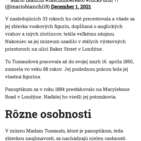
(@mariobianchi18)
December 1, 2021
V nasledujúcich 33 rokoch ho celé precestovala a všade sa
jej zbierka voskových figurín, dopĺňaná o anglických
vrahov a iných zločincov, tešila veľkému záujmu.
Nakoniec sa jej múzeum usadilo v stálych výstavných
priestoroch na ulici Baker Street v Londýne.
Tu Tussaudová pracovala až do svojej smrti 16. apríla 1850,
zomrela vo veku 88 rokov. Jej poslednou prácou bola jej
vlastná figurína.
Panoptikum sa v roku 1884 presťahovalo na Marylebone
Road v Londýne. Naďalej ho viedli jej potomkovia.
Rôzne osobnosti
V múzeu Madam Tussauds, ktoré je panoptikom, teda
zbierkou zaujímavostí, sa nachádzajú nielen osobnosti