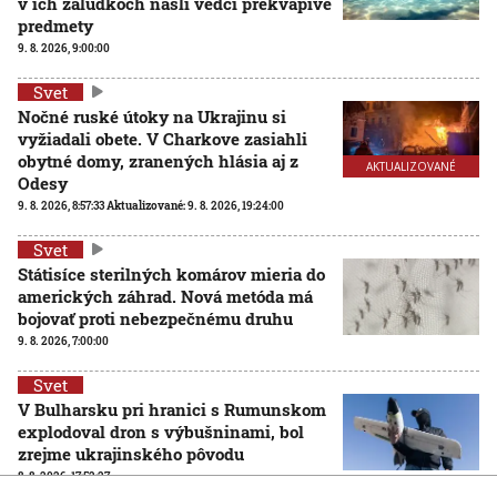
v ich žalúdkoch našli vedci prekvapivé
predmety
9. 8. 2026, 9:00:00
Svet
Nočné ruské útoky na Ukrajinu si
vyžiadali obete. V Charkove zasiahli
obytné domy, zranených hlásia aj z
AKTUALIZOVANÉ
Odesy
9. 8. 2026, 8:57:33
Aktualizované:
9. 8. 2026, 19:24:00
Svet
Státisíce sterilných komárov mieria do
amerických záhrad. Nová metóda má
bojovať proti nebezpečnému druhu
9. 8. 2026, 7:00:00
Svet
V Bulharsku pri hranici s Rumunskom
explodoval dron s výbušninami, bol
zrejme ukrajinského pôvodu
8. 8. 2026, 17:52:27