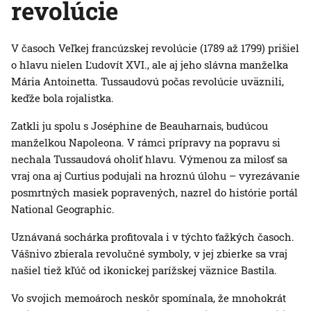
revolúcie
V časoch Veľkej francúzskej revolúcie (1789 až 1799) prišiel
o hlavu nielen Ľudovít XVI., ale aj jeho slávna manželka
Mária Antoinetta. Tussaudovú počas revolúcie uväznili,
keďže bola rojalistka.
Zatkli ju spolu s Joséphine de Beauharnais, budúcou
manželkou Napoleona. V rámci prípravy na popravu si
nechala Tussaudová oholiť hlavu. Výmenou za milosť sa
vraj ona aj Curtius podujali na hroznú úlohu – vyrezávanie
posmrtných masiek popravených, nazrel do histórie portál
National Geographic.
Uznávaná sochárka profitovala i v týchto ťažkých časoch.
Vášnivo zbierala revolučné symboly, v jej zbierke sa vraj
našiel tiež kľúč od ikonickej parížskej väznice Bastila.
Vo svojich memoároch neskôr spomínala, že mnohokrát