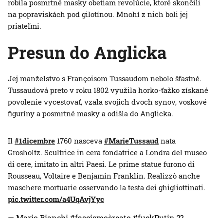
robila posmrtné masky obetiam revolúcie, ktoré skončili
na popraviskách pod gilotínou. Mnohí z nich boli jej
priateľmi.
Presun do Anglicka
Jej manželstvo s Françoisom Tussaudom nebolo šťastné.
Tussaudová preto v roku 1802 využila horko-ťažko získané
povolenie vycestovať, vzala svojich dvoch synov, voskové
figuríny a posmrtné masky a odišla do Anglicka.
Il
#1dicembre
1760 nasceva
#MarieTussaud
nata
Grosholtz. Scultrice in cera fondatrice a Londra del museo
di cere, imitato in altri Paesi. Le prime statue furono di
Rousseau, Voltaire e Benjamin Franklin. Realizzò anche
maschere mortuarie osservando la testa dei ghigliottinati.
pic.twitter.com/a4UqAvjYyc
— Mario Bianchi #fascismoèreato #fuckPutin ??