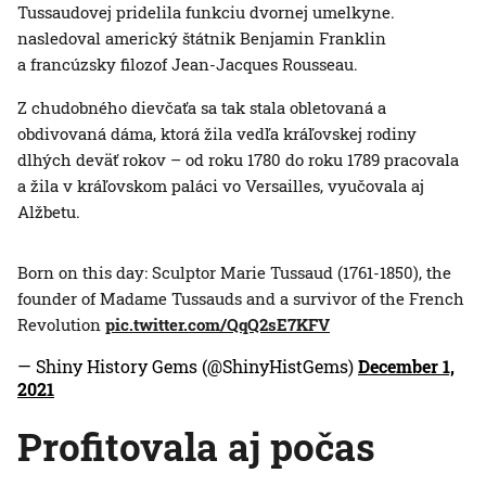
Tussaudovej pridelila funkciu dvornej umelkyne.
nasledoval americký štátnik Benjamin Franklin
a francúzsky filozof Jean-Jacques Rousseau.
Z chudobného dievčaťa sa tak stala obletovaná a
obdivovaná dáma, ktorá žila vedľa kráľovskej rodiny
dlhých deväť rokov – od roku 1780 do roku 1789 pracovala
a žila v kráľovskom paláci vo Versailles, vyučovala aj
Alžbetu.
Born on this day: Sculptor Marie Tussaud (1761-1850), the
founder of Madame Tussauds and a survivor of the French
Revolution
pic.twitter.com/QqQ2sE7KFV
— Shiny History Gems (@ShinyHistGems)
December 1,
2021
Profitovala aj počas