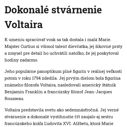
Dokonalé stvárnenie
Voltaira
K umeniu spracúvať vosk sa tak dostala i malá Marie.
Majster Curtius si všimol talent dievčatka, jej šikovné prsty
a zmysel pre detail ho uchvátili natoľko, že jej poskytoval
hodiny zadarmo.
Jeho populárne panoptikum plné figurín v reálnej veľkosti
potom v roku 1794 zdedila. Jej prvým dielom bola figurína
známeho filozofa Voltaira, nasledovali americký štátnik
Benjamin Franklin a francúzsky filozof Jean-Jacques
Rousseau.
Voltaira predstavila svetu ako sedemnásťročná. Jej verné
stvárnenie a dokonalé vystihnutie čŕt zaujalo aj sestru
francúzskeho kráľa Ľudovíta XVI. Alžbetu, ktorá Marie