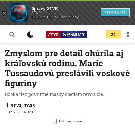
Správy STVR
ZOBRAZIŤ
STVR
BEZPLATNÉ - V Google Play
24
Zmyslom pre detail ohúrila aj
kráľovskú rodinu. Marie
Tussaudovú preslávili voskové
figuríny
Robila tiež posmrtné masky obetiam revolúcie.
RTVS
,
TASR
1. 12. 2021 14:00:00
Odlož na neskôr