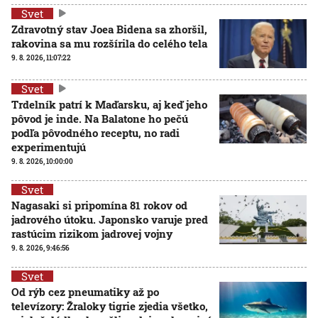
Svet
Zdravotný stav Joea Bidena sa zhoršil,
rakovina sa mu rozšírila do celého tela
9. 8. 2026, 11:07:22
Svet
Trdelník patrí k Maďarsku, aj keď jeho
pôvod je inde. Na Balatone ho pečú
podľa pôvodného receptu, no radi
experimentujú
9. 8. 2026, 10:00:00
Svet
Nagasaki si pripomína 81 rokov od
jadrového útoku. Japonsko varuje pred
rastúcim rizikom jadrovej vojny
9. 8. 2026, 9:46:56
Svet
Od rýb cez pneumatiky až po
televízory: Žraloky tigrie zjedia všetko,