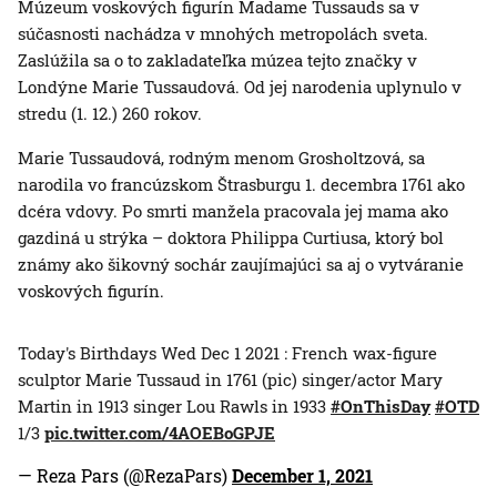
Múzeum voskových figurín Madame Tussauds sa v
súčasnosti nachádza v mnohých metropolách sveta.
Zaslúžila sa o to zakladateľka múzea tejto značky v
Londýne Marie Tussaudová. Od jej narodenia uplynulo v
stredu (1. 12.) 260 rokov.
Marie Tussaudová, rodným menom Grosholtzová, sa
narodila vo francúzskom Štrasburgu 1. decembra 1761 ako
dcéra vdovy. Po smrti manžela pracovala jej mama ako
gazdiná u strýka – doktora Philippa Curtiusa, ktorý bol
známy ako šikovný sochár zaujímajúci sa aj o vytváranie
voskových figurín.
Today's Birthdays Wed Dec 1 2021 : French wax-figure
sculptor Marie Tussaud in 1761 (pic) singer/actor Mary
Martin in 1913 singer Lou Rawls in 1933
#OnThisDay
#OTD
1/3
pic.twitter.com/4AOEBoGPJE
— Reza Pars (@RezaPars)
December 1, 2021