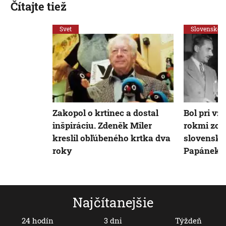
Čítajte tiež
Svet
Slovensko
Zakopol o krtinec a dostal
Bol pri vz
inšpiráciu. Zdeněk Miler
rokmi zo
kreslil obľúbeného krtka dva
slovenský
roky
Papánek
Najčítanejšie
24 hodín
3 dni
Týždeň