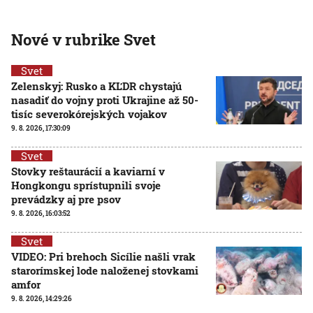
Nové v rubrike Svet
Svet
Zelenskyj: Rusko a KĽDR chystajú
nasadiť do vojny proti Ukrajine až 50-
tisíc severokórejských vojakov
9. 8. 2026, 17:30:09
Svet
Stovky reštaurácií a kaviarní v
Hongkongu sprístupnili svoje
prevádzky aj pre psov
9. 8. 2026, 16:03:52
Svet
VIDEO: Pri brehoch Sicílie našli vrak
starorímskej lode naloženej stovkami
amfor
9. 8. 2026, 14:29:26