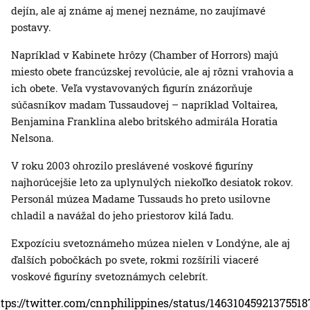
dejín, ale aj známe aj menej neznáme, no zaujímavé
postavy.
Napríklad v Kabinete hrôzy (Chamber of Horrors) majú
miesto obete francúzskej revolúcie, ale aj rôzni vrahovia a
ich obete. Veľa vystavovaných figurín znázorňuje
súčasníkov madam Tussaudovej – napríklad Voltairea,
Benjamina Franklina alebo britského admirála Horatia
Nelsona.
V roku 2003 ohrozilo preslávené voskové figuríny
najhorúcejšie leto za uplynulých niekoľko desiatok rokov.
Personál múzea Madame Tussauds ho preto usilovne
chladil a navážal do jeho priestorov kilá ľadu.
Expozíciu svetoznámeho múzea nielen v Londýne, ale aj
ďalších pobočkách po svete, rokmi rozšírili viaceré
voskové figuríny svetoznámych celebrít.
ttps://twitter.com/cnnphilippines/status/14631045921375518