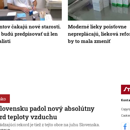
ntov čakajú nové starosti.
Moderné lieky poisťovne
 budú predpisovať už len
nepreplácajú, lieková ref
listi
by to mala zmeniť
sko
Konta
lovensku padol nový absolútny
Copyri
rd teploty vzduchu
Cookie
dzajúci rekord je tiež z tejto obce na juhu Slovenska.