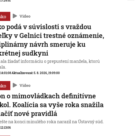
 17:26:51
sko
Video
o podá v súvislosti s vraždou
eľky v Gelnici trestné oznámenie,
iplinárny návrh smeruje ku
rétnej sudkyni
ala žiadať informáciu o prepustení manžela, ktorú
ala.
 14:01:08
Aktualizované:
5. 8. 2026, 19:09:00
sko
Video
n o mimovládkach definitívne
kol. Koalícia sa vyše roka snažila
lačiť nové pravidlá
ešte na konci minulého roka narazil na Ústavný súd.
 12:13:06