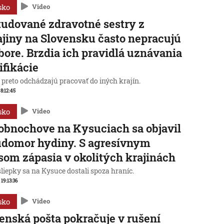
sko
Video
udované zdravotné sestry z
jiny na Slovensku často nepracujú
bore. Brzdia ich pravidlá uznávania
ifikácie
preto odchádzajú pracovať do iných krajín.
 8:12:45
sko
Video
obnochove na Kysuciach sa objavil
domor hydiny. S agresívnym
som zápasia v okolitých krajinách
liepky sa na Kysuce dostali spoza hraníc.
 19:13:36
sko
Video
enská pošta pokračuje v rušení