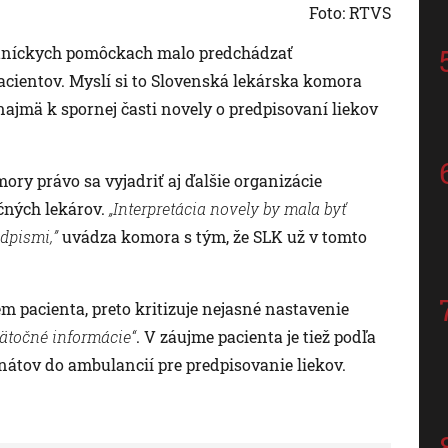
Foto: RTVS
otníckych pomôckach malo predchádzať
acientov. Myslí si to Slovenská lekárska komora
ajmä k spornej časti novely o predpisovaní liekov
ry právo sa vyjadriť aj ďalšie organizácie
ičných lekárov.
„Interpretácia novely by mala byť
dpismi,”
uvádza komora s tým, že SLK už v tomto
 pacienta, preto kritizuje nejasné nastavenie
ätočné informácie“
. V záujme pacienta je tiež podľa
onátov do ambulancií pre predpisovanie liekov.