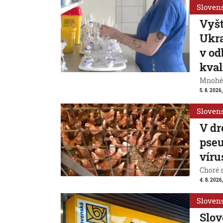
Sloven
Vyšt
Ukra
v od
kval
Mnohé 
5. 8. 2026,
Sloven
V dr
pseu
víru
Choré s
4. 8. 2026,
Sloven
Slov