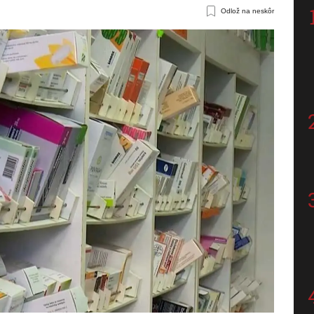
Odlož na neskôr