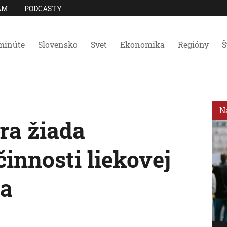
AM
PODCASTY
minúte
Slovensko
Svet
Ekonomika
Regióny
Š
N
ra žiada
innosti liekovej
na