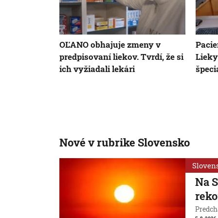
OĽANO obhajuje zmeny v
Pacie
predpisovaní liekov. Tvrdí, že si
Lieky
ich vyžiadali lekári
špecia
Nové v rubrike Slovensko
Sloven
Na S
reko
Predchá