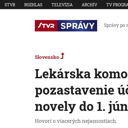
STVR
ROZHLAS
TELEVÍZIA
ARCHÍV
TV PROGR
Správy po 
Slovensko
Lekárska komo
pozastavenie úč
novely do 1. jú
Hovorí o viacerých nejasnostiach.