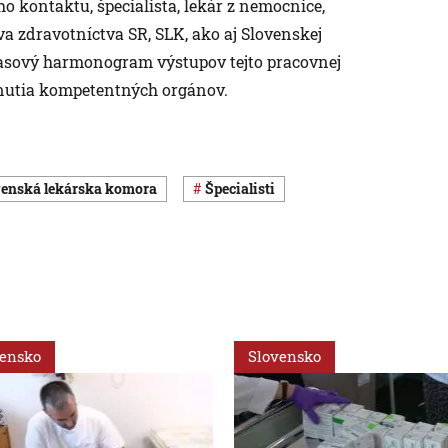
ho kontaktu, špecialista, lekár z nemocnice,
va zdravotníctva SR, SLK, ako aj Slovenskej
časový harmonogram výstupov tejto pracovnej
dnutia kompetentných orgánov.
ovenská lekárska komora
špecialisti
vensko
Slovensko