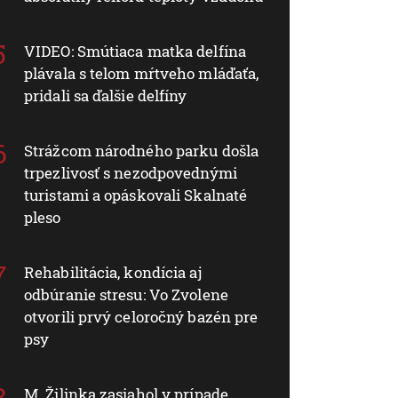
VIDEO: Smútiaca matka delfína
plávala s telom mŕtveho mláďaťa,
pridali sa ďalšie delfíny
Strážcom národného parku došla
trpezlivosť s nezodpovednými
turistami a opáskovali Skalnaté
pleso
Rehabilitácia, kondícia aj
odbúranie stresu: Vo Zvolene
otvorili prvý celoročný bazén pre
psy
M. Žilinka zasiahol v prípade