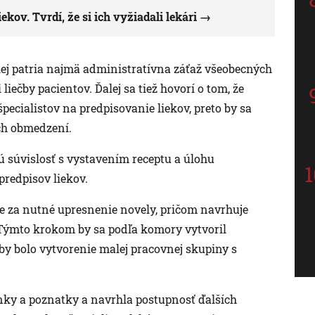
ov. Tvrdí, že si ich vyžiadali lekári
lej patria najmä administratívna záťaž všeobecných
iečby pacientov. Ďalej sa tiež hovorí o tom, že
ecialistov na predpisovanie liekov, preto by sa
ých obmedzení.
ú súvislosť s vystavením receptu a úlohu
predpisov liekov.
e za nutné upresnenie novely, pričom navrhuje
. Týmto krokom by sa podľa komory vytvoril
 by bolo vytvorenie malej pracovnej skupiny s
nky a poznatky a navrhla postupnosť ďalších