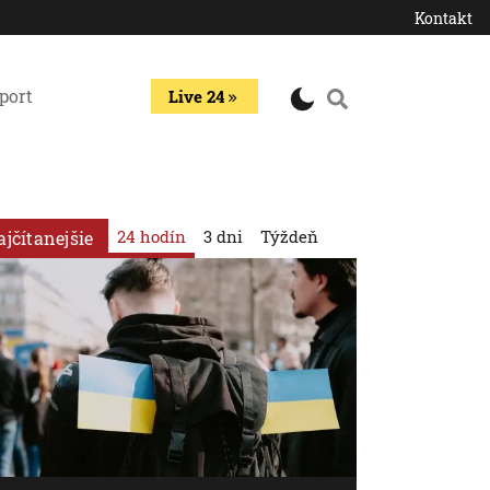
Kontakt
port
Live 24
24 hodín
3 dni
Týždeň
ajčítanejšie