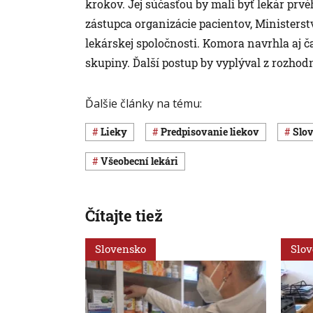
krokov. Jej súčasťou by mali byť lekár prvé
zástupca organizácie pacientov, Ministerst
lekárskej spoločnosti. Komora navrhla aj 
skupiny. Ďalší postup by vyplýval z rozho
Ďalšie články na tému:
lieky
predpisovanie liekov
sl
všeobecní lekári
Čítajte tiež
Slovensko
Slo