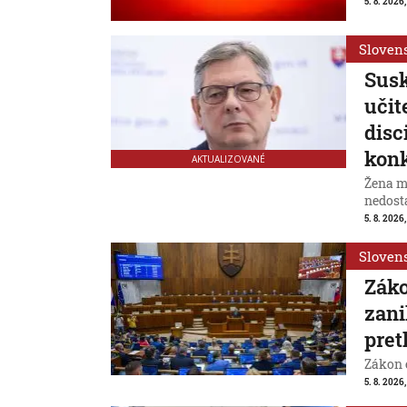
5. 8. 2026,
Sloven
Susk
učit
disc
konk
AKTUALIZOVANÉ
Žena m
nedost
5. 8. 2026,
Sloven
Záko
zani
pret
Zákon 
5. 8. 2026,