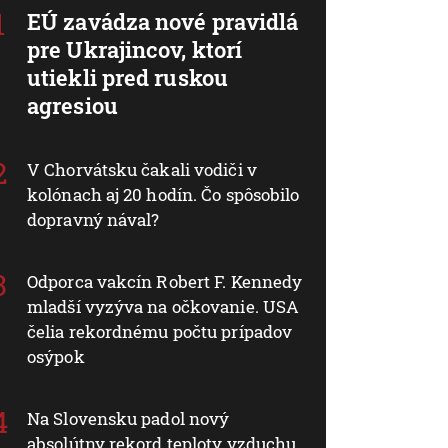
EÚ zavádza nové pravidlá
pre Ukrajincov, ktorí
utiekli pred ruskou
agresiou
V Chorvátsku čakali vodiči v
kolónach aj 20 hodín. Čo spôsobilo
dopravný nával?
Odporca vakcín Robert F. Kennedy
mladší vyzýva na očkovanie. USA
čelia rekordnému počtu prípadov
osýpok
Na Slovensku padol nový
absolútny rekord teploty vzduchu