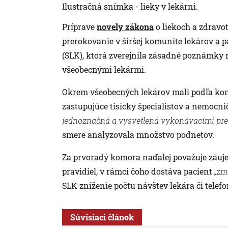
Ilustračná snímka - lieky v lekárni.
Príprave
novely zákona
o liekoch a zdrav
prerokovanie v širšej komunite lekárov a p
(SLK), ktorá zverejnila zásadné poznámky n
všeobecnými lekármi.
Okrem všeobecných lekárov mali podľa komo
zastupujúce tisícky špecialistov a nemocn
jednoznačná a vysvetlená vykonávacími pre
smere analyzovala množstvo podnetov.
Za prvoradý komora naďalej považuje záujem
pravidiel, v rámci čoho dostáva pacient
„zm
SLK zníženie počtu návštev lekára či telef
Súvisiaci článok