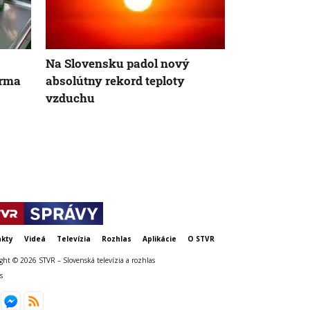
AK
Na Slovensku padol nový
Susko podá v
orma
absolútny rekord teploty
vraždou učit
vzduchu
trestné ozn
disciplinár
konkrétnej 
kty
Videá
Televízia
Rozhlas
Aplikácie
O STVR
ght © 2026 STVR – Slovenská televízia a rozhlas
s