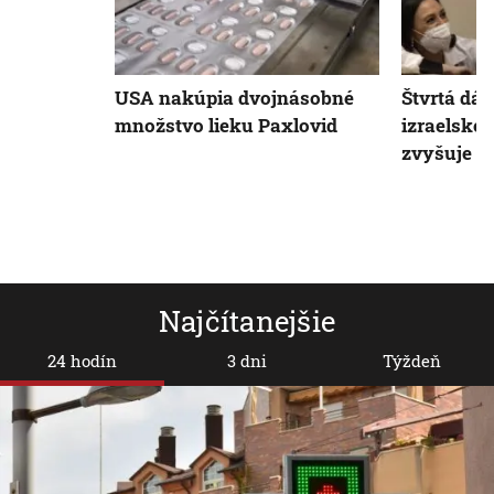
USA nakúpia dvojnásobné
Štvrtá dá
množstvo lieku Paxlovid
izraelskej
zvyšuje pr
Najčítanejšie
24 hodín
3 dni
Týždeň