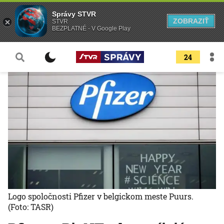
Správy STVR
ZOBRAZIŤ
STVR
BEZPLATNÉ - V Google Play
24
Logo spoločnosti Pfizer v belgickom meste Puurs.
(Foto: TASR)