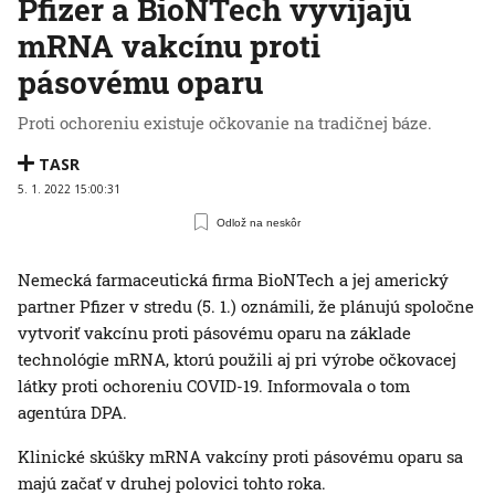
Pfizer a BioNTech vyvíjajú
mRNA vakcínu proti
pásovému oparu
Proti ochoreniu existuje očkovanie na tradičnej báze.
TASR
5. 1. 2022 15:00:31
Odlož na neskôr
Nemecká farmaceutická firma BioNTech a jej americký
partner Pfizer v stredu (5. 1.) oznámili, že plánujú spoločne
vytvoriť vakcínu proti pásovému oparu na základe
technológie mRNA, ktorú použili aj pri výrobe očkovacej
látky proti ochoreniu COVID-19. Informovala o tom
agentúra DPA.
Klinické skúšky mRNA vakcíny proti pásovému oparu sa
majú začať v druhej polovici tohto roka.