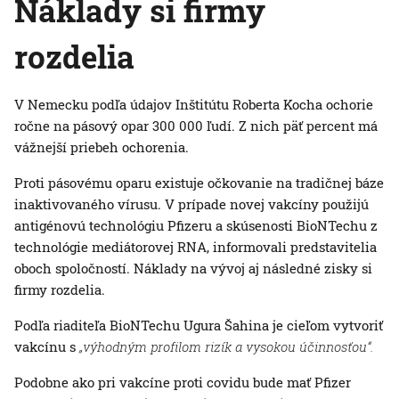
Náklady si firmy
rozdelia
V Nemecku podľa údajov Inštitútu Roberta Kocha ochorie
ročne na pásový opar 300 000 ľudí. Z nich päť percent má
vážnejší priebeh ochorenia.
Proti pásovému oparu existuje očkovanie na tradičnej báze
inaktivovaného vírusu. V prípade novej vakcíny použijú
antigénovú technológiu Pfizeru a skúsenosti BioNTechu z
technológie mediátorovej RNA, informovali predstavitelia
oboch spoločností. Náklady na vývoj aj následné zisky si
firmy rozdelia.
Podľa riaditeľa BioNTechu Ugura Šahina je cieľom vytvoriť
vakcínu s
„výhodným profilom rizík a vysokou účinnosťou“.
Podobne ako pri vakcíne proti covidu bude mať Pfizer