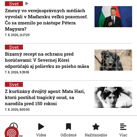
Svet
Zmeny vo verejnoprávnych médiách
vyvolali v Maďarsku veľkú pozornosť.
Čo sa zmenilo po nástupe Pétera
Magyara?
7. 8. 2026, 11:17:29
Svet
Bizarný recept na ochranu pred
horúčavami: V Severnej Kórei
odporúčajú aj polievku zo psieho mäsa
7. 8. 2026, 9:39:55
Svet
Z kurtizány dvojitý agent: Mata Hari,
ktorú postihol tragický osud, sa
narodila pred 150 rokmi
7. 8. 2026, 8:00:00
Svet
Pri streľbe v škole v Thajsku zomrelo
osem ľudí. Páchateľ zabil žiakov i
Viac
Videá
Odložené
Najčítanejšie
Po minúte