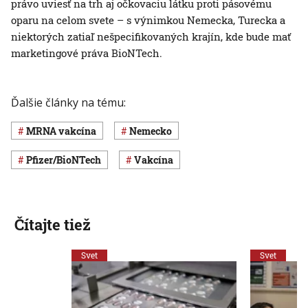
právo uviesť na trh aj očkovaciu látku proti pásovému
oparu na celom svete – s výnimkou Nemecka, Turecka a
niektorých zatiaľ nešpecifikovaných krajín, kde bude mať
marketingové práva BioNTech.
Ďalšie články na tému:
mRNA vakcína
Nemecko
Pfizer/BioNTech
vakcína
Čítajte tiež
Svet
Svet