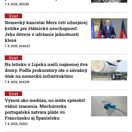
7. 8. 2026, 15:01:59
Svet
Nemecký kancelár Merz čelí silnejúcej
kritike pre štátnickú neschopnosť.
Jeho dôvera v udržanie jednotnosti
klesá
7. 8. 2026, 14:44:23
Svet
Na letisku v Lipsku našli najmenej dva
drony. Podľa prokuratúry ide o závažný
útok na nemeckú infraštruktúru
7. 8. 2026, 14:43:39
Svet
Vyzerá ako medúza, no môže spôsobiť
vážne zranenia. Mechúrovka
portugalská zatvára pláže vo
Francúzsku aj Španielsku
7. 8. 2026, 13:15:11