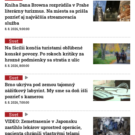
Kniha Dana Browna rozprúdila v Prahe
literárny turizmus. Na miesta sa prišla
pozrieť aj najväčšia streamovacia
služba
8. 8. 2026, 9:00:00
Svet
Na Sicílii končia turistami obľúbené
konské povozy. Po rokoch kritiky za
hrozné podmienky sa stratia z ulíc
8. 8. 2026, 8:00:00
Svet
Brno ukrýva pod zemou tajomný
zážitkový labyrint. My sme sa doň išli
pozrieť s kamerou
8. 8. 2026, 7:00:00
Svet
VIDEO: Zemetrasenie v Japonsku
zastihlo lekárov uprostred operácie,
pacienta chránili vlastnými telami