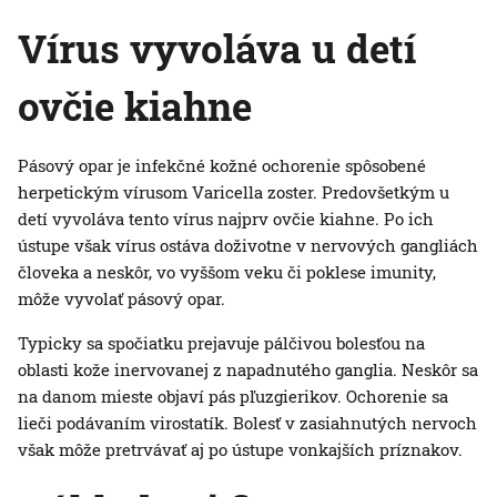
Vírus vyvoláva u detí
ovčie kiahne
Pásový opar je infekčné kožné ochorenie spôsobené
herpetickým vírusom Varicella zoster. Predovšetkým u
detí vyvoláva tento vírus najprv ovčie kiahne. Po ich
ústupe však vírus ostáva doživotne v nervových gangliách
človeka a neskôr, vo vyššom veku či poklese imunity,
môže vyvolať pásový opar.
Typicky sa spočiatku prejavuje pálčivou bolesťou na
oblasti kože inervovanej z napadnutého ganglia. Neskôr sa
na danom mieste objaví pás pľuzgierikov. Ochorenie sa
lieči podávaním virostatík. Bolesť v zasiahnutých nervoch
však môže pretrvávať aj po ústupe vonkajších príznakov.