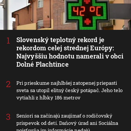
Slovenský teplotný rekord je
rekordom celej strednej Európy:
Najvyššiu hodnotu namerali v obci
Dolné Plachtince
Pri prieskume najhlbšej zatopenej priepasti
sveta sa utopil elitný český potápač. Jeho telo
vytiahli z hĺbky 186 metrov
Seniori sa začínajú zaujímať o rodičovský
príspevok od detí. Daňový úrad ani Sociálna
poisťovňa im informácie nedajú