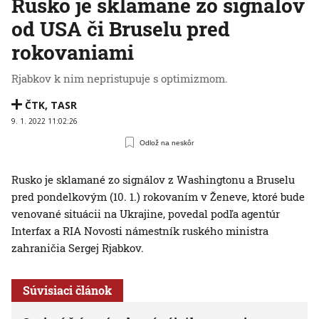
Rusko je sklamané zo signálov
od USA či Bruselu pred
rokovaniami
Rjabkov k nim nepristupuje s optimizmom.
ČTK
,
TASR
9. 1. 2022 11:02:26
Odlož na neskôr
Rusko je sklamané zo signálov z Washingtonu a Bruselu
pred pondelkovým (10. 1.) rokovaním v Ženeve, ktoré bude
venované situácii na Ukrajine, povedal podľa agentúr
Interfax a RIA Novosti námestník ruského ministra
zahraničia Sergej Rjabkov.
Súvisiaci článok