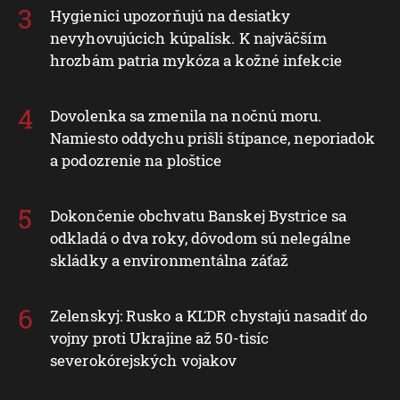
Hygienici upozorňujú na desiatky
nevyhovujúcich kúpalísk. K najväčším
hrozbám patria mykóza a kožné infekcie
Dovolenka sa zmenila na nočnú moru.
Namiesto oddychu prišli štípance, neporiadok
a podozrenie na ploštice
Dokončenie obchvatu Banskej Bystrice sa
odkladá o dva roky, dôvodom sú nelegálne
skládky a environmentálna záťaž
Zelenskyj: Rusko a KĽDR chystajú nasadiť do
vojny proti Ukrajine až 50-tisíc
severokórejských vojakov