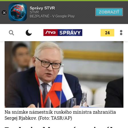
Správy STVR
ZOBRAZIŤ
STVR
BEZPLATNÉ - V Google Play
24
Na snímke námestník ruského ministra zahraničia
Sergej Rjabkov.
(Foto: TASR/AP)