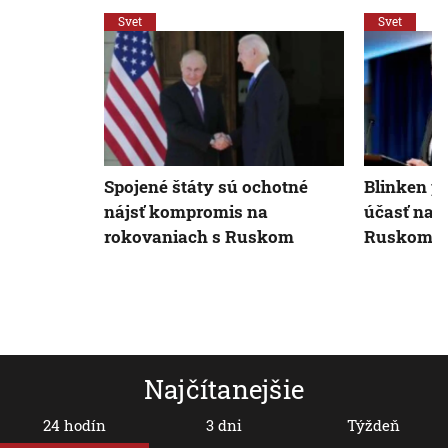
Svet
Svet
Blinken pr
Spojené štáty sú ochotné
účasť na 
nájsť kompromis na
Ruskom
rokovaniach s Ruskom
Najčítanejšie
24 hodín
3 dni
Týždeň