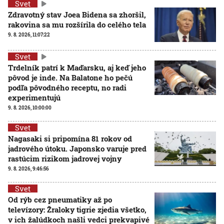
Svet
Zdravotný stav Joea Bidena sa zhoršil,
rakovina sa mu rozšírila do celého tela
9. 8. 2026, 11:07:22
Svet
Trdelník patrí k Maďarsku, aj keď jeho
pôvod je inde. Na Balatone ho pečú
podľa pôvodného receptu, no radi
experimentujú
9. 8. 2026, 10:00:00
Svet
Nagasaki si pripomína 81 rokov od
jadrového útoku. Japonsko varuje pred
rastúcim rizikom jadrovej vojny
9. 8. 2026, 9:46:56
Svet
Od rýb cez pneumatiky až po
televízory: Žraloky tigrie zjedia všetko,
v ich žalúdkoch našli vedci prekvapivé