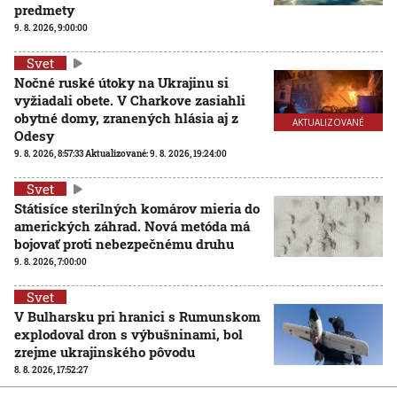
predmety
9. 8. 2026, 9:00:00
Svet
Nočné ruské útoky na Ukrajinu si
vyžiadali obete. V Charkove zasiahli
obytné domy, zranených hlásia aj z
AKTUALIZOVANÉ
Odesy
9. 8. 2026, 8:57:33
Aktualizované:
9. 8. 2026, 19:24:00
Svet
Státisíce sterilných komárov mieria do
amerických záhrad. Nová metóda má
bojovať proti nebezpečnému druhu
9. 8. 2026, 7:00:00
Svet
V Bulharsku pri hranici s Rumunskom
explodoval dron s výbušninami, bol
zrejme ukrajinského pôvodu
8. 8. 2026, 17:52:27