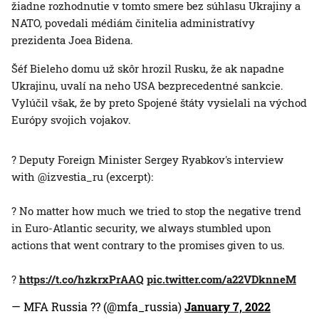
žiadne rozhodnutie v tomto smere bez súhlasu Ukrajiny a
NATO, povedali médiám činitelia administratívy
prezidenta Joea Bidena.
Šéf Bieleho domu už skôr hrozil Rusku, že ak napadne
Ukrajinu, uvalí na neho USA bezprecedentné sankcie.
Vylúčil však, že by preto Spojené štáty vysielali na východ
Európy svojich vojakov.
? Deputy Foreign Minister Sergey Ryabkov's interview
with @izvestia_ru (excerpt):
? No matter how much we tried to stop the negative trend
in Euro-Atlantic security, we always stumbled upon
actions that went contrary to the promises given to us.
?
https://t.co/hzkrxPrAAQ
pic.twitter.com/a22VDknneM
— MFA Russia ?? (@mfa_russia)
January 7, 2022