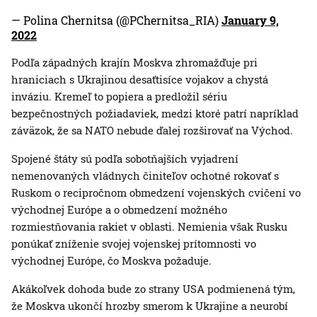
— Polina Chernitsa (@PChernitsa_RIA)
January 9,
2022
Podľa západných krajín Moskva zhromažďuje pri
hraniciach s Ukrajinou desaťtisíce vojakov a chystá
inváziu. Kremeľ to popiera a predložil sériu
bezpečnostných požiadaviek, medzi ktoré patrí napríklad
záväzok, že sa NATO nebude ďalej rozširovať na Východ.
Spojené štáty sú podľa sobotňajších vyjadrení
nemenovaných vládnych činiteľov ochotné rokovať s
Ruskom o recipročnom obmedzení vojenských cvičení vo
východnej Európe a o obmedzení možného
rozmiestňovania rakiet v oblasti. Nemienia však Rusku
ponúkať zníženie svojej vojenskej prítomnosti vo
východnej Európe, čo Moskva požaduje.
Akákoľvek dohoda bude zo strany USA podmienená tým,
že Moskva ukončí hrozby smerom k Ukrajine a neurobí