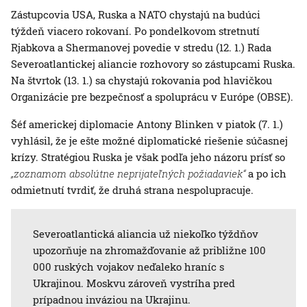
Zástupcovia USA, Ruska a NATO chystajú na budúci
týždeň viacero rokovaní. Po pondelkovom stretnutí
Rjabkova a Shermanovej povedie v stredu (12. 1.) Rada
Severoatlantickej aliancie rozhovory so zástupcami Ruska.
Na štvrtok (13. 1.) sa chystajú rokovania pod hlavičkou
Organizácie pre bezpečnosť a spoluprácu v Európe (OBSE).
Šéf americkej diplomacie Antony Blinken v piatok (7. 1.)
vyhlásil, že je ešte možné diplomatické riešenie súčasnej
krízy. Stratégiou Ruska je však podľa jeho názoru prísť so
„zoznamom absolútne neprijateľných požiadaviek“
a po ich
odmietnutí tvrdiť, že druhá strana nespolupracuje.
Severoatlantická aliancia už niekoľko týždňov
upozorňuje na zhromažďovanie až približne 100
000 ruských vojakov neďaleko hraníc s
Ukrajinou. Moskvu zároveň vystríha pred
prípadnou inváziou na Ukrajinu.