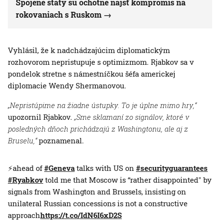
Spojené štáty sú ochotné nájsť kompromis na
rokovaniach s Ruskom
Vyhlásil, že k nadchádzajúcim diplomatickým
rozhovorom nepristupuje s optimizmom. Rjabkov sa v
pondelok stretne s námestníčkou šéfa americkej
diplomacie Wendy Shermanovou.
„Nepristúpime na žiadne ústupky. To je úplne mimo hry,“
upozornil Rjabkov.
„Sme sklamaní zo signálov, ktoré v
posledných dňoch prichádzajú z Washingtonu, ale aj z
Bruselu,“
poznamenal.
⚡️ahead of
#Geneva
talks with US on
#securityguarantees
#Ryabkov
told me that Moscow is “rather disappointed" by
signals from Washington and Brussels, insisting on
unilateral Russian concessions is not a constructive
approach
https://t.co/IdN6I6xD2S