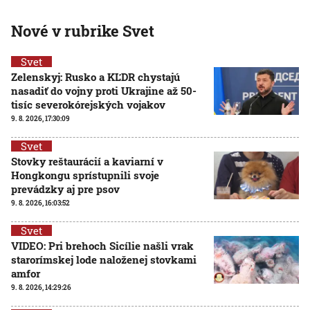
Nové v rubrike Svet
Svet
Zelenskyj: Rusko a KĽDR chystajú
nasadiť do vojny proti Ukrajine až 50-
tisíc severokórejských vojakov
9. 8. 2026, 17:30:09
Svet
Stovky reštaurácií a kaviarní v
Hongkongu sprístupnili svoje
prevádzky aj pre psov
9. 8. 2026, 16:03:52
Svet
VIDEO: Pri brehoch Sicílie našli vrak
starorímskej lode naloženej stovkami
amfor
9. 8. 2026, 14:29:26