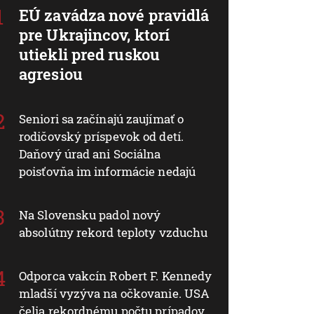
EÚ zavádza nové pravidlá
pre Ukrajincov, ktorí
utiekli pred ruskou
agresiou
Seniori sa začínajú zaujímať o
rodičovský príspevok od detí.
Daňový úrad ani Sociálna
poisťovňa im informácie nedajú
Na Slovensku padol nový
absolútny rekord teploty vzduchu
Odporca vakcín Robert F. Kennedy
mladší vyzýva na očkovanie. USA
čelia rekordnému počtu prípadov