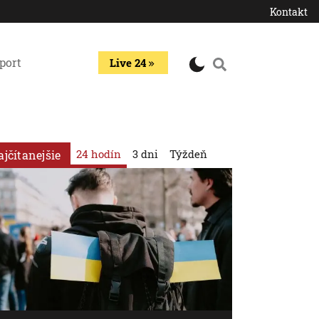
Kontakt
port
Live 24
24 hodín
3 dni
Týždeň
ajčítanejšie