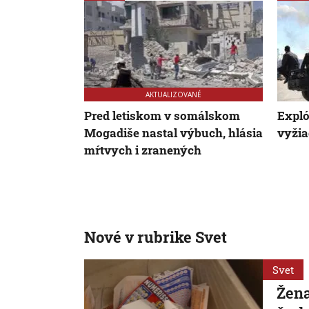
AKTUALIZOVANÉ
Pred letiskom v somálskom
Expló
Mogadiše nastal výbuch, hlásia
vyžia
mŕtvych i zranených
Nové v rubrike Svet
Svet
Žena