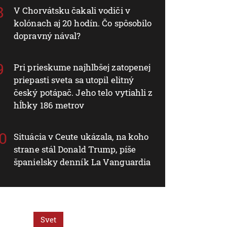
V Chorvátsku čakali vodiči v
kolónach aj 20 hodín. Čo spôsobilo
dopravný nával?
Pri prieskume najhlbšej zatopenej
priepasti sveta sa utopil elitný
český potápač. Jeho telo vytiahli z
hĺbky 186 metrov
Situácia v Ceute ukázala, na koho
strane stál Donald Trump, píše
španielsky denník La Vanguardia
Svet
Svet