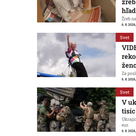
žreb
hľad
Žreb n
6. 8. 2026,
Svet
VIDE
reko
ženo
Za posl
6. 8. 2026
Svet
V uk
tisí
Ukraji
eur.
6. 8. 2026