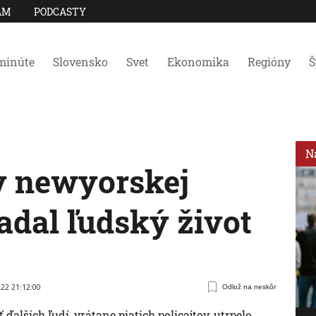
AM
PODCASTY
minúte
Slovensko
Svet
Ekonomika
Regióny
Š
N
v newyorskej
adal ľudský život
022 21:12:00
Odlož na neskôr
 ďalších ľudí, vrátane piatich policajtov, utrpelo