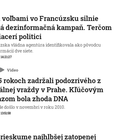
 voľbami vo Francúzsku silnie
ká dezinformačná kampaň. Terčom
iacerí politici
zska vládna agentúra identifikovala ako pôvodcu
rmácií dve siete.
 14:21:27
Video
5 rokoch zadržali podozrivého z
álnej vraždy v Prahe. Kľúčovým
azom bola zhoda DNA
de došlo v novembri v roku 2010.
 13:51:58
prieskume najhlbšej zatopenej