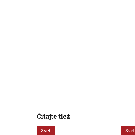
Čítajte tiež
Svet
Svet