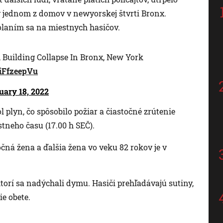
 v jednom z domov v newyorskej štvrti Bronx.
olaním sa na miestnych hasičov.
, Building Collapse In Bronx, New York
OiFfzeepVu
uary 18, 2022
plyn, čo spôsobilo požiar a čiastočné zrútenie
stneho času (17.00 h SEČ).
ročná žena a ďalšia žena vo veku 82 rokov je v
 ktorí sa nadýchali dymu. Hasiči prehľadávajú sutiny,
ie obete.