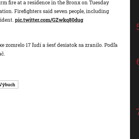
arm fire at a residence in the Bronx on Tuesday
ation. Firefighters said seven people, including
cident.
pic.twitter.com/GZwkq80dug
e zomrelo 17 ľudí a šesť desiatok sa zranilo. Podľa
ač.
výbuch