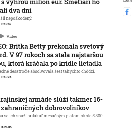
 s výhrou milión eur. Smetiari ho
Cookie
ali dva dni
ašli nepoškodený.
 15:49:55
Video
O: Britka Betty prekonala svetový
rd. V 97 rokoch sa stala najstaršou
u, ktorá kráčala po krídle lietadla
edné desaťročie absolvovala šesť takýchto chôdzí.
, 15:40:24
rajinskej armáde slúži takmer 16-
c zahraničných dobrovoľníkov
na sa ich snaží prilákať mesačným platom okolo 5 800
, 14:26:05