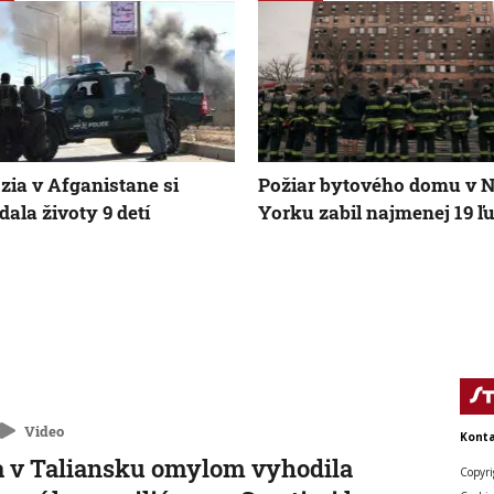
zia v Afganistane si
Požiar bytového domu v 
dala životy 9 detí
Yorku zabil najmenej 19 ľu
Video
Konta
 v Taliansku omylom vyhodila
Copyri