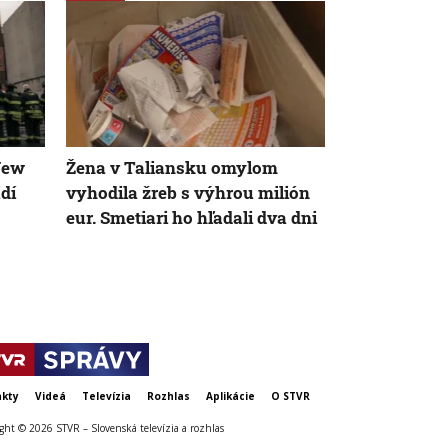
New
Žena v Taliansku omylom
VIDEO: Britk
dí
vyhodila žreb s výhrou milión
svetový reko
eur. Smetiari ho hľadali dva dni
stala najsta
kráčala po kr
kty
Videá
Televízia
Rozhlas
Aplikácie
O STVR
ght © 2026 STVR – Slovenská televízia a rozhlas