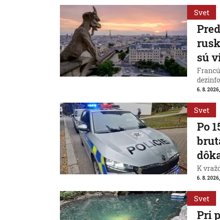
Svet
Pred
rus
sú v
Francú
dezinfo
6. 8. 2026,
Svet
Po 1
brut
dôk
K vraž
6. 8. 2026,
Svet
Pri 