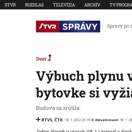
STVR
ROZHLAS
TELEVÍZIA
ARCHÍV
TV PROGR
Správy po 
Svet
Výbuch plynu 
bytovke si vyži
Budova sa zrútila.
RTVS
,
ČTK
18. 1. 2022 20:19:48
Aktualizované:
18. 1. 2
Jeden človek v utorok (18. 1.) zomrel a deväť