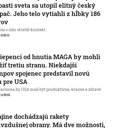
pasti sveta sa utopil elitný český
pač. Jeho telo vytiahli z hĺbky 186
rov
ia s ním stratili kontakt.
 11:52:11
iepenci od hnutia MAGA by mohli
žiť tretiu stranu. Niekdajší
pov spojenec predstavil novú
u pre USA
Carlsona by USA mali byť produktívne, krásne a zdravé.
 11:39:53
jine dochádzajú rakety
ivzdušnej obrany. Má dve možnosti,