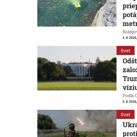
prie
potá
met
Kolegov
6. 8. 2026,
Svet
Odšt
zalo
Trum
vízi
Podľa 
6. 8. 2026,
Svet
Ukra
prot