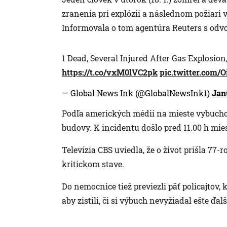
zranenia pri explózii a následnom požiari
Informovala o tom agentúra Reuters s odv
1 Dead, Several Injured After Gas Explosion
https://t.co/vxM0lVC2pk
pic.twitter.com/
— Global News Ink (@GlobalNewsInk1)
Jan
Podľa amerických médií na mieste vybuchol 
budovy. K incidentu došlo pred 11.00 h mie
Televízia CBS uviedla, že o život prišla 77-
kritickom stave.
Do nemocnice tiež previezli päť policajtov,
aby zistili, či si výbuch nevyžiadal ešte ďalš