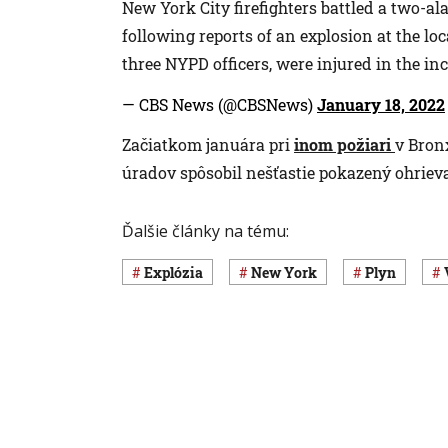
New York City firefighters battled a two-al
following reports of an explosion at the loc
three NYPD officers, were injured in the in
— CBS News (@CBSNews)
January 18, 2022
Začiatkom januára pri
inom požiari
v Bronx
úradov spôsobil nešťastie pokazený ohriev
Ďalšie články na tému:
explózia
New York
plyn