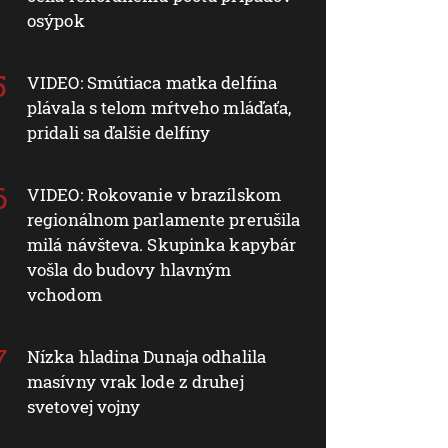
osýpok
VIDEO: Smútiaca matka delfína
plávala s telom mŕtveho mláďaťa,
pridali sa ďalšie delfíny
VIDEO: Rokovanie v brazílskom
regionálnom parlamente prerušila
milá návšteva. Skupinka kapybár
vošla do budovy hlavným
vchodom
Nízka hladina Dunaja odhalila
masívny vrak lode z druhej
svetovej vojny