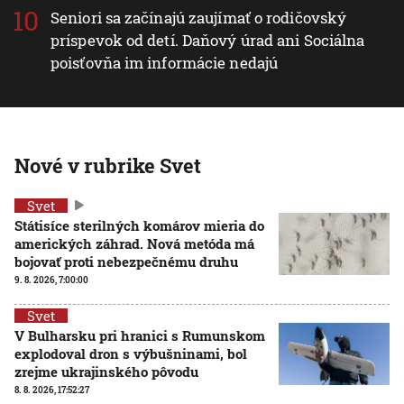
Seniori sa začínajú zaujímať o rodičovský
príspevok od detí. Daňový úrad ani Sociálna
poisťovňa im informácie nedajú
Nové v rubrike Svet
Svet
Státisíce sterilných komárov mieria do
amerických záhrad. Nová metóda má
bojovať proti nebezpečnému druhu
9. 8. 2026, 7:00:00
Svet
V Bulharsku pri hranici s Rumunskom
explodoval dron s výbušninami, bol
zrejme ukrajinského pôvodu
8. 8. 2026, 17:52:27