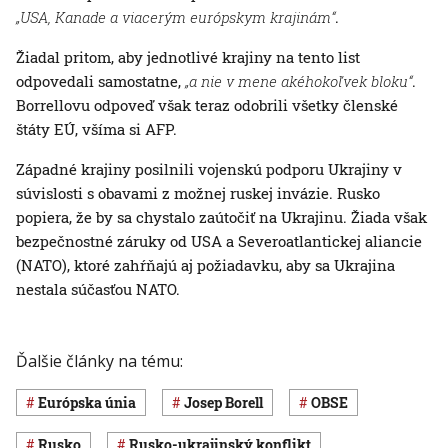
„USA, Kanade a viacerým európskym krajinám“
.
Žiadal pritom, aby jednotlivé krajiny na tento list
odpovedali samostatne,
„a nie v mene akéhokoľvek bloku“
.
Borrellovu odpoveď však teraz odobrili všetky členské
štáty EÚ, všíma si AFP.
Západné krajiny posilnili vojenskú podporu Ukrajiny v
súvislosti s obavami z možnej ruskej invázie. Rusko
popiera, že by sa chystalo zaútočiť na Ukrajinu. Žiada však
bezpečnostné záruky od USA a Severoatlantickej aliancie
(NATO), ktoré zahŕňajú aj požiadavku, aby sa Ukrajina
nestala súčasťou NATO.
Ďalšie články na tému:
Európska únia
Josep Borell
OBSE
Rusko
rusko-ukrajinský konflikt