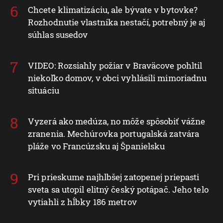
Chcete klimatizáciu, ale bývate v bytovke?
Rozhodnutie vlastníka nestačí, potrebný je aj
súhlas susedov
VIDEO: Rozsiahly požiar v Braväcove pohltil
niekoľko domov, v obci vyhlásili mimoriadnu
situáciu
Vyzerá ako medúza, no môže spôsobiť vážne
zranenia. Mechúrovka portugalská zatvára
pláže vo Francúzsku aj Španielsku
Pri prieskume najhlbšej zatopenej priepasti
sveta sa utopil elitný český potápač. Jeho telo
vytiahli z hĺbky 186 metrov