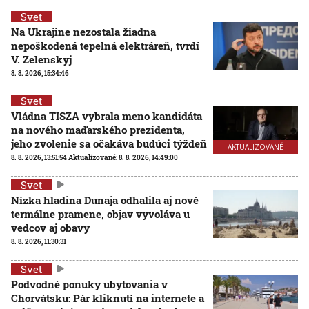
Svet
Na Ukrajine nezostala žiadna
nepoškodená tepelná elektráreň, tvrdí
V. Zelenskyj
8. 8. 2026, 15:34:46
Svet
Vládna TISZA vybrala meno kandidáta
na nového maďarského prezidenta,
jeho zvolenie sa očakáva budúci týždeň
AKTUALIZOVANÉ
8. 8. 2026, 13:51:54
Aktualizované:
8. 8. 2026, 14:49:00
Svet
Nízka hladina Dunaja odhalila aj nové
termálne pramene, objav vyvoláva u
vedcov aj obavy
8. 8. 2026, 11:30:31
Svet
Podvodné ponuky ubytovania v
Chorvátsku: Pár kliknutí na internete a