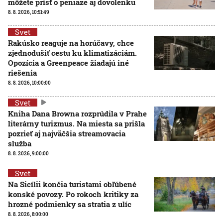
môžete prísť o peniaze aj dovolenku
8. 8. 2026, 10:51:49
Svet
Rakúsko reaguje na horúčavy, chce
zjednodušiť cestu ku klimatizáciám.
Opozícia a Greenpeace žiadajú iné
riešenia
8. 8. 2026, 10:00:00
Svet
Kniha Dana Browna rozprúdila v Prahe
literárny turizmus. Na miesta sa prišla
pozrieť aj najväčšia streamovacia
služba
8. 8. 2026, 9:00:00
Svet
Na Sicílii končia turistami obľúbené
konské povozy. Po rokoch kritiky za
hrozné podmienky sa stratia z ulíc
8. 8. 2026, 8:00:00