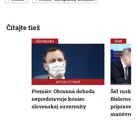
Čítajte tiež
Slovensko
Svet
AKTUALIZOVANÉ
Premiér: Obranná dohoda
Šéf ruskej
nepredstavuje koniec
Bieloruska
slovenskej suverenity
pripraven
manévre