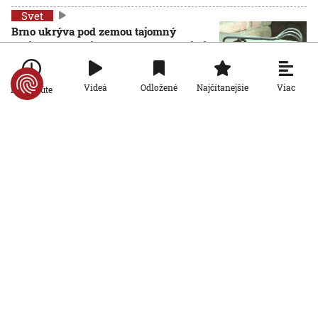
Svet
Brno ukrýva pod zemou tajomný
zážitkový labyrint. My sme sa doň išli
pozrieť s kamerou
8. 8. 2026, 7:00:00
Viac
Videá
Odložené
Najčítanejšie
Po minúte
Svet
VIDEO: Zemetrasenie v Japonsku
zastihlo lekárov uprostred operácie,
pacienta chránili vlastnými telami
7. 8. 2026, 15:01:59
Svet
Nemecký kancelár Merz čelí silnejúcej
kritike pre štátnickú neschopnosť.
Jeho dôvera v udržanie jednotnosti
klesá
7. 8. 2026, 14:44:23
Svet
Na letisku v Lipsku našli najmenej dva