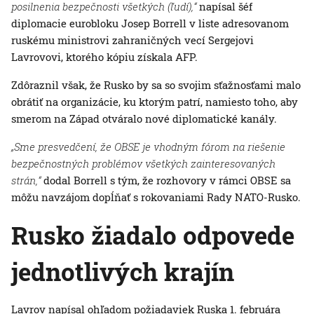
posilnenia bezpečnosti všetkých (ľudí),“
napísal šéf
diplomacie eurobloku Josep Borrell v liste adresovanom
ruskému ministrovi zahraničných vecí Sergejovi
Lavrovovi, ktorého kópiu získala AFP.
Zdôraznil však, že Rusko by sa so svojim sťažnosťami malo
obrátiť na organizácie, ku ktorým patrí, namiesto toho, aby
smerom na Západ otváralo nové diplomatické kanály.
„Sme presvedčení, že OBSE je vhodným fórom na riešenie
bezpečnostných problémov všetkých zainteresovaných
strán,“
dodal Borrell s tým, že rozhovory v rámci OBSE sa
môžu navzájom dopĺňať s rokovaniami Rady NATO-Rusko.
Rusko žiadalo odpovede
jednotlivých krajín
Lavrov napísal ohľadom požiadaviek Ruska 1. februára