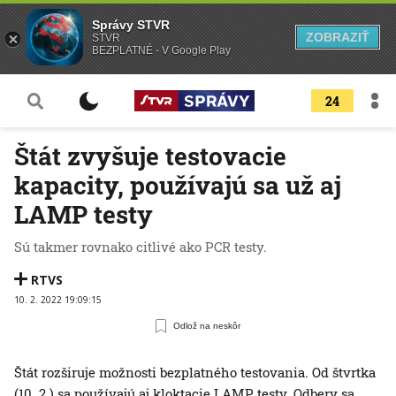
Správy STVR
ZOBRAZIŤ
STVR
BEZPLATNÉ - V Google Play
24
Štát zvyšuje testovacie
kapacity, používajú sa už aj
LAMP testy
Sú takmer rovnako citlivé ako PCR testy.
RTVS
10. 2. 2022 19:09:15
Odlož na neskôr
Štát rozširuje možnosti bezplatného testovania. Od štvrtka
(10. 2.) sa používajú aj kloktacie LAMP testy. Odbery sa