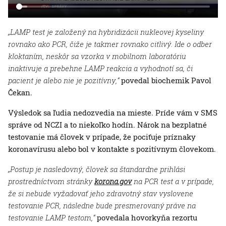
„LAMP test je založený na hybridizácii nukleovej kyseliny
rovnako ako PCR, čiže je takmer rovnako citlivý. Ide o odber
kloktaním, neskôr sa vzorka v mobilnom laboratóriu
inaktivuje a prebehne LAMP reakcia a vyhodnotí sa, či
pacient je alebo nie je pozitívny,“
povedal biochemik Pavol
Čekan.
Výsledok sa ľudia nedozvedia na mieste. Príde vám v SMS
správe od NCZI a to niekoľko hodín. Nárok na bezplatné
testovanie má človek v prípade, že pociťuje príznaky
koronavírusu alebo bol v kontakte s pozitívnym človekom.
„Postup je nasledovný, človek sa štandardne prihlási
prostredníctvom stránky
korona.gov
na PCR test a v prípade,
že si nebude vyžadovať jeho zdravotný stav vyslovene
testovanie PCR, následne bude presmerovaný práve na
testovanie LAMP testom,“
povedala hovorkyňa rezortu