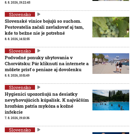
8. 8. 2026, 19:22:45
Slovensko
Slovenské vinice bojujú so suchom.
Pestovatelia začali zavlažovať aj tam,
kde to bežne nie je potrebné
8. 8. 2026, 14:32:55
Slovensko
Podvodné ponuky ubytovania v
Chorvátsku: Pár kliknutí na internete a
môžete prísť o peniaze aj dovolenku
8. 8. 2026, 10:51:49
Slovensko
Hygienici upozorňujú na desiatky
nevyhovujúcich kúpalísk. K najväčším
hrozbám patria mykóza a kožné
infekcie
7. 8. 2026, 19:10:36
Slovensko