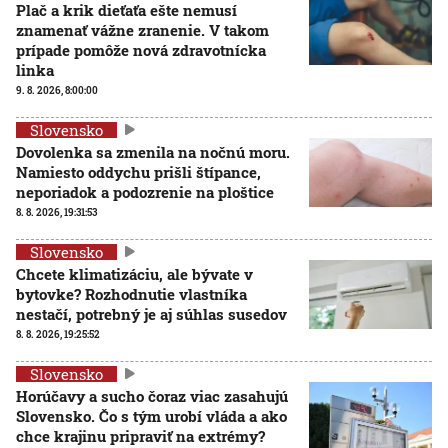
Plač a krik dieťaťa ešte nemusí
znamenať vážne zranenie. V takom
prípade pomôže nová zdravotnícka
linka
9. 8. 2026, 8:00:00
Slovensko
Dovolenka sa zmenila na nočnú moru.
Namiesto oddychu prišli štípance,
neporiadok a podozrenie na ploštice
8. 8. 2026, 19:31:53
Slovensko
Chcete klimatizáciu, ale bývate v
bytovke? Rozhodnutie vlastníka
nestačí, potrebný je aj súhlas susedov
8. 8. 2026, 19:25:52
Slovensko
Horúčavy a sucho čoraz viac zasahujú
Slovensko. Čo s tým urobí vláda a ako
chce krajinu pripraviť na extrémy?