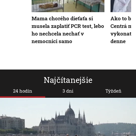
Mama chorého dieťaťa si
Ako to bu
musela zaplatiť PCR test, lebo
Centrá mô
ho nechcela nechať v
vykonať 4
nemocnici samo
denne
Najčítanejšie
24 hodín
3 dni
Týždeň