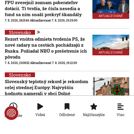
FPU zverejnil zoznam poberateľov
dotácií. Tí tvrdia, že čísla nesedia a
fond sa ním snaží prekryť škandály
AKTUALIZOVANÉ
7. 8. 2026, 18:15:46
Aktualizované:
7. 8. 2026, 19:29:00
Slovensko
Rezort vnútra odmieta tvrdenia PS, že
nové radary na cestách pochádzajú z
Ruska. Požiadal NBÚ o prešetrenie ich
AKTUALIZOVANÉ
pôvodu
7. 8. 2026, 13:08:52
Aktualizované:
7. 8. 2026, 19:12:00
Slovensko
Slovenský teplotný rekord je rekordom
celej strednej Európy: Najvyššiu
hodnotu namerali v obci Dolné
Plachtince
7. 8. 2026, 12:32:51
Viac
Videá
Odložené
Najčítanejšie
Po minúte
Slovensko
Nie sú na dovolenke, hoci sú celé leto pri mori: Štáb
STVR strávil deň v teréne so slovenskými policajtami v