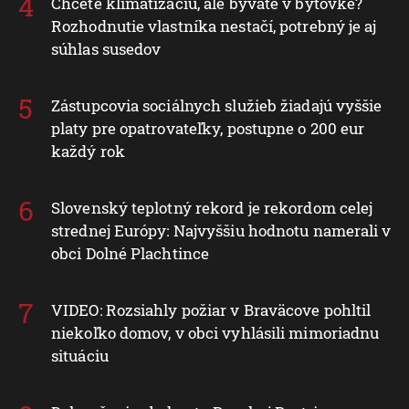
Chcete klimatizáciu, ale bývate v bytovke?
Rozhodnutie vlastníka nestačí, potrebný je aj
súhlas susedov
Zástupcovia sociálnych služieb žiadajú vyššie
platy pre opatrovateľky, postupne o 200 eur
každý rok
Slovenský teplotný rekord je rekordom celej
strednej Európy: Najvyššiu hodnotu namerali v
obci Dolné Plachtince
VIDEO: Rozsiahly požiar v Braväcove pohltil
niekoľko domov, v obci vyhlásili mimoriadnu
situáciu