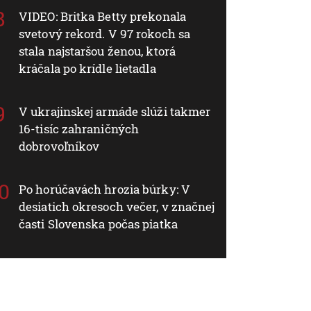
VIDEO: Britka Betty prekonala
svetový rekord. V 97 rokoch sa
stala najstaršou ženou, ktorá
kráčala po krídle lietadla
V ukrajinskej armáde slúži takmer
16-tisíc zahraničných
dobrovoľníkov
Po horúčavách hrozia búrky: V
desiatich okresoch večer, v značnej
časti Slovenska počas piatka