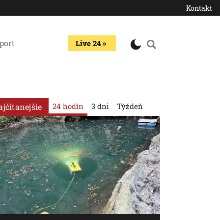
Kontakt
port
Live 24
24 hodín
3 dni
Týždeň
ajčítanejšie