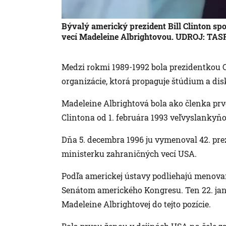
Bývalý americký prezident Bill Clinton s
vecí Madeleine Albrightovou. UDROJ: TAS
Medzi rokmi 1989-1992 bola prezidentkou 
organizácie, ktorá propaguje štúdium a d
Madeleine Albrightová bola ako členka prv
Clintona od 1. februára 1993 veľvyslankyň
Dňa 5. decembra 1996 ju vymenoval 42. prez
ministerku zahraničných vecí USA.
Podľa americkej ústavy podliehajú menova
Senátom amerického Kongresu. Ten 22. ja
Madeleine Albrightovej do tejto pozície.