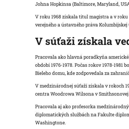
Johna Hopkinsa (Baltimore, Maryland, USA
V roku 1968 získala titul magistra a v roku 
verejného a ústavného práva Kolumbijskej 
V súťaži získala v
Pracovala ako hlavná poradkyňa americké
období 1976-1978. Počas rokov 1978-1981 b
Bieleho domu, kde zodpovedala za zahraničn
V medzinárodnej súťaži získala v rokoch 
centra Woodrowa Wilsona v Smithsonovej 
Pracovala aj ako profesorka medzinárodnýc
diplomatických službách na Fakulte diplo
Washingtone.