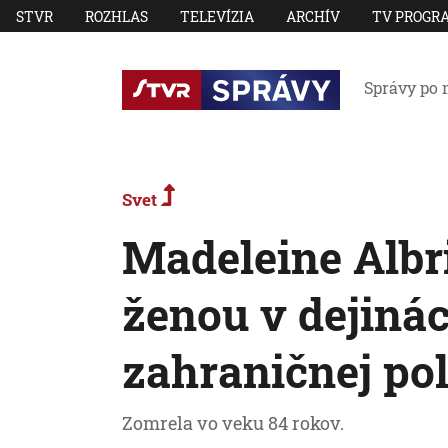
STVR
ROZHLAS
TELEVÍZIA
ARCHÍV
TV PROGR
Správy po 
Svet
Madeleine Albr
ženou v dejiná
zahraničnej pol
Zomrela vo veku 84 rokov.