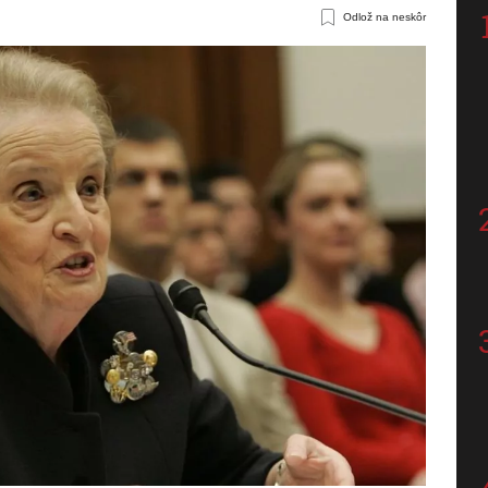
Odlož na neskôr