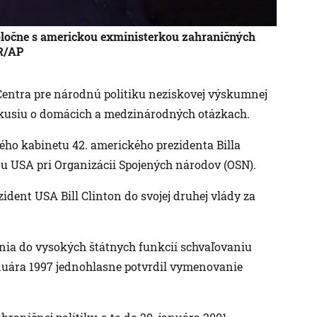
poločne s americkou exministerkou zahraničných
R/AP
Centra pre národnú politiku neziskovej výskumnej
iskusiu o domácich a medzinárodných otázkach.
ého kabinetu 42. amerického prezidenta Billa
ou USA pri Organizácii Spojených národov (OSN).
ident USA Bill Clinton do svojej druhej vlády za
nia do vysokých štátnych funkcií schvaľovaniu
nuára 1997 jednohlasne potvrdil vymenovanie