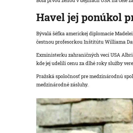
Bola prvou ženou v dejinách USA na čele zah
Havel jej ponúkol 
Bývalá šéfka americkej diplomacie Madelei
čestnou profesorkou Inštitútu Williama Da
Exministerku zahraničných vecí USA Albrig
kde jej udelili cenu za dlhé roky služby vere
Pražská spoločnosť pre medzinárodnú spolu
medzinárodné zásluhy.