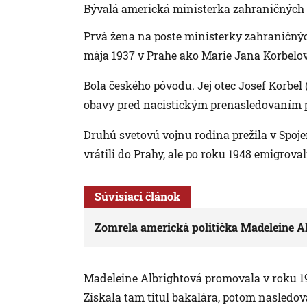
Bývalá americká ministerka zahraničných 
Prvá žena na poste ministerky zahraničnýc
mája 1937 v Prahe ako Marie Jana Korbelo
Bola českého pôvodu. Jej otec Josef Korbel
obavy pred nacistickým prenasledovaním p
Druhú svetovú vojnu rodina prežila v Spoje
vrátili do Prahy, ale po roku 1948 emigrova
Súvisiaci článok
Zomrela americká politička Madeleine A
Madeleine Albrightová promovala v roku 19
Získala tam titul bakalára, potom nasledo