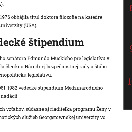
).
1976 obhájila titul doktora filozofie na katedre
univerzity (USA).
edecké štipendium
ho senátora Edmunda Muskieho pre legislatívu v
ola členkou Národnej bezpečnostnej rady a štábu
opolitickú legislatívu.
1981-1982 vedecké štipendium Medzinárodného
nadácii.
h vzťahov, súčasne aj riaditeľka programu Ženy v
matických služieb Georgetownskej univerzity vo