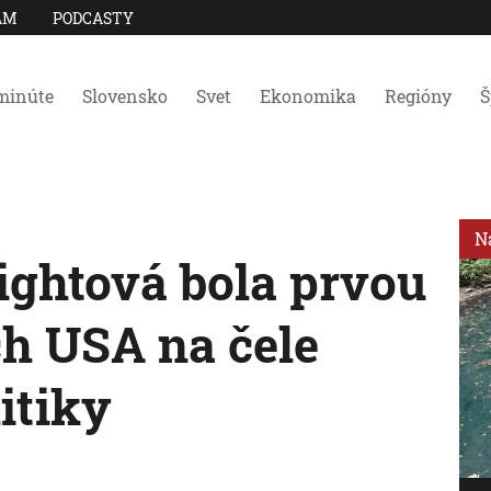
AM
PODCASTY
minúte
Slovensko
Svet
Ekonomika
Regióny
Š
N
ightová bola prvou
ch USA na čele
itiky