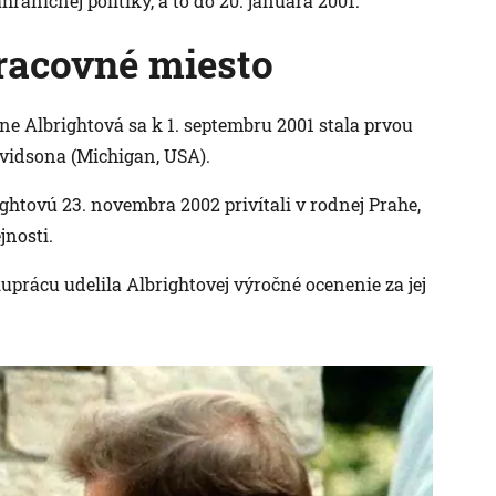
raničnej politiky, a to do 20. januára 2001.
pracovné miesto
ne Albrightová sa k 1. septembru 2001 stala prvou
vidsona (Michigan, USA).
htovú 23. novembra 2002 privítali v rodnej Prahe,
jnosti.
prácu udelila Albrightovej výročné ocenenie za jej