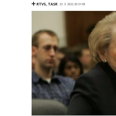
RTVS
,
TASR
23. 3. 2022 20:31:09