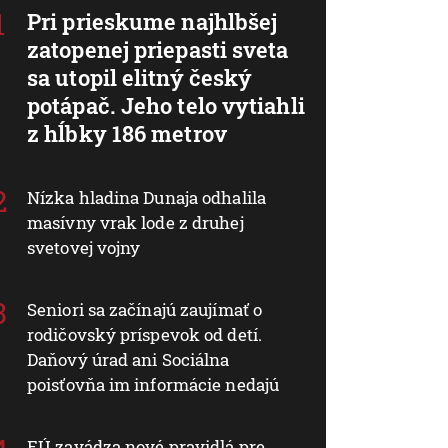
Pri prieskume najhlbšej
zatopenej priepasti sveta
sa utopil elitný český
potápač. Jeho telo vytiahli
z hĺbky 186 metrov
Nízka hladina Dunaja odhalila
masívny vrak lode z druhej
svetovej vojny
Seniori sa začínajú zaujímať o
rodičovský príspevok od detí.
Daňový úrad ani Sociálna
poisťovňa im informácie nedajú
EÚ zavádza nové pravidlá pre