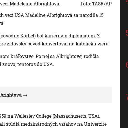
vecí Madeleine Albrightová.
Foto: TASR/AP
h vecí USA Madeline Albrightová sa narodila 15.
vá.
 (pôvodne Körbel) bol kariérnym diplomatom. Z
re židovský pôvod konvertoval na katolícku vieru.
nom kráľovstve. Po nej sa Albrightovej rodičia
li znova, tentoraz do USA.
lbrightová
59 na Wellesley College (Massachusetts, USA).
vali štúdiá medzinárodných vzťahov na Univerzite