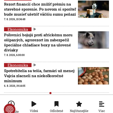
Rezort financií chce znížiť prémiu na
stavebné sporenie. Po novom si sporiteľ
bude musieť ušetriť väčšiu sumu peňazí
7. 8. 2026, 10:34:48
Ekonomika
Poľovníci bojujú proti africkému moru
ošípaných, agrorezort im zabezpečil
špeciálne chladiace boxy na ulovené
diviaky
7. 8. 2026, 6:00:00
Ekonomika
Spotrebitelia sa tešia, farmári už menej:
Vajcia zlacneli na niekoľkoročné
minimum
6. 8. 2026, 19:14:05
Ekonomika
Spotrebiče nemusia po pár rokoch končiť na smetisku.
EÚ posilňuje právo na opravu
Viac
Videá
Odložené
Najčítanejšie
Po minúte