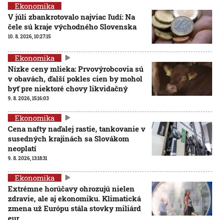
Ekonomika
V júli zbankrotovalo najviac ľudí: Na
čele sú kraje východného Slovenska
10. 8. 2026, 10:27:15
Ekonomika
Nízke ceny mlieka: Prvovýrobcovia sú
v obavách, ďalší pokles cien by mohol
byť pre niektoré chovy likvidačný
9. 8. 2026, 15:16:03
Ekonomika
Cena nafty naďalej rastie, tankovanie v
susedných krajinách sa Slovákom
neoplatí
9. 8. 2026, 13:18:31
Ekonomika
Extrémne horúčavy ohrozujú nielen
zdravie, ale aj ekonomiku. Klimatická
zmena už Európu stála stovky miliárd
eur