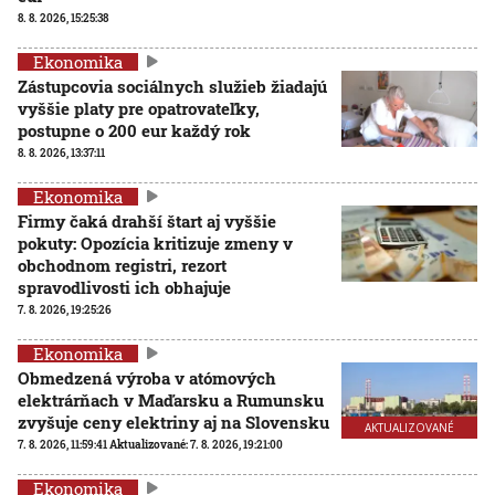
8. 8. 2026, 15:25:38
Ekonomika
Zástupcovia sociálnych služieb žiadajú
vyššie platy pre opatrovateľky,
postupne o 200 eur každý rok
8. 8. 2026, 13:37:11
Ekonomika
Firmy čaká drahší štart aj vyššie
pokuty: Opozícia kritizuje zmeny v
obchodnom registri, rezort
spravodlivosti ich obhajuje
7. 8. 2026, 19:25:26
Ekonomika
Obmedzená výroba v atómových
elektrárňach v Maďarsku a Rumunsku
zvyšuje ceny elektriny aj na Slovensku
AKTUALIZOVANÉ
7. 8. 2026, 11:59:41
Aktualizované:
7. 8. 2026, 19:21:00
Ekonomika