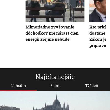
Mimoriadne zvyšovanie
Kto prichý
dôchodkov pre nárast cien
dostane s
energií zrejme nebude
Zákon je 
pripraven
Najčítanejšie
24 hodín
3 dni
Týždeň