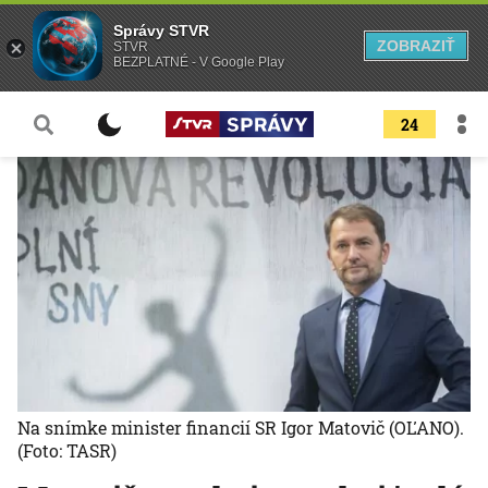
Správy STVR
ZOBRAZIŤ
STVR
BEZPLATNÉ - V Google Play
24
Na snímke minister financií SR Igor Matovič (OĽANO).
(Foto: TASR)