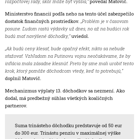
rozpočtovej rady, skôr môže byť vyššia,“
povedal Matovič.
Ministerstvo financií podľa neho na tento účel zabezpečilo
dostatok finančných prostriedkov.
„Problém je v časovom
posune. Ľudom rastú výdavky už dnes, no až na budúci rok
budú mať navýšené dôchodky,“
uviedol.
„Ak budú ceny klesať, bude opačný efekt, nikto sa nebude
sťažovať. Vzhľadom na Putinovu vojnu neočakávame, že by
inflácia mala zásadne klesnúť. Preto by sme mali urobiť tento
krok, ktorý pomôže dôchodcom vtedy, keď to potrebujú,“
doplnil Matovič.
Mechanizmus výplaty 13. dôchodkov sa nezmení. Ako
dodal, má predbežný súhlas všetkých koaličných
partnerov.
Suma trinásteho dôchodku predstavuje od 50 eur
do 300 eur. Trinástu penziu v maximálnej výške