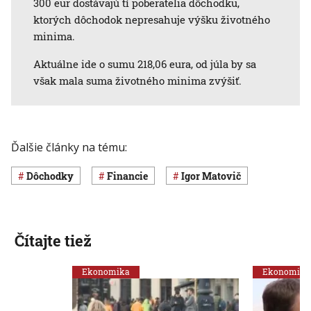
300 eur dostávajú tí poberatelia dôchodku,
ktorých dôchodok nepresahuje výšku životného
minima.
Aktuálne ide o sumu 218,06 eura, od júla by sa
však mala suma životného minima zvýšiť.
Ďalšie články na tému:
Dôchodky
Financie
Igor Matovič
Čítajte tiež
Ekonomika
Ekonomika