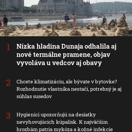
Nízka hladina Dunaja odhalila aj
nové termálne pramene, objav
vyvoláva u vedcov aj obavy
Chcete klimatizáciu, ale bývate v bytovke?
Rozhodnutie vlastníka nestačí, potrebný je aj
súhlas susedov
Hygienici upozorňujú na desiatky
nevyhovujúcich kúpalísk. K najväčším
hrozbám patria mykóza a kožné infekcie