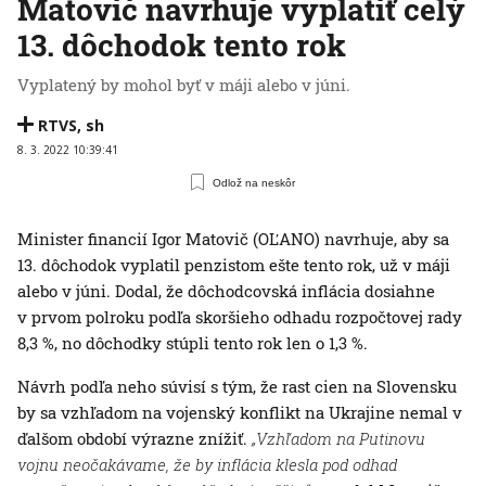
Matovič navrhuje vyplatiť celý
13. dôchodok tento rok
Vyplatený by mohol byť v máji alebo v júni.
RTVS
,
sh
8. 3. 2022 10:39:41
Odlož na neskôr
Minister financií Igor Matovič (OĽANO) navrhuje, aby sa
13. dôchodok vyplatil penzistom ešte tento rok, už v máji
alebo v júni. Dodal, že dôchodcovská inflácia dosiahne
v prvom polroku podľa skoršieho odhadu rozpočtovej rady
8,3 %, no dôchodky stúpli tento rok len o 1,3 %.
Návrh podľa neho súvisí s tým, že rast cien na Slovensku
by sa vzhľadom na vojenský konflikt na Ukrajine nemal v
ďalšom období výrazne znížiť.
„Vzhľadom na Putinovu
vojnu neočakávame, že by inflácia klesla pod odhad