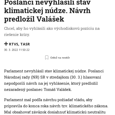
Poslanci nevyhlásili stav
klimatickej núdze. Návrh
predložil Valášek
Chcel, aby ho vyhlásili ako východiskovú pozíciu na
riešenie krízy.
RTVS
,
TASR
30. 3. 2022 11:50:22
Odlož na neskôr
Parlament nevyhlásil stav klimatickej núdze. Poslanci
Národnej rady (NR) SR v stredajšom (30. 3.) hlasovaní
nepodporili návrh na jej vyhlásenie, ktorý predložil
nezaradený poslanec Tomáš Valášek.
Parlament mal podľa návrhu požiadať vládu, aby
pripravila do konca roka návrh tzv. klimatického zákona.
Mal obsahovať záväzok dosiahnuť klimatickú neutralitu