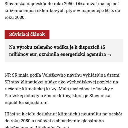
Slovenska najneskôr do roku 2050. Obsahovať mal aj cieľ
zníženia emisií skleníkových plynov najmenej o 60 % do
roku 2030.
Súvisiaci článok
Na výrobu zeleného vodíka je k dispozícii 15
miliónov eur, oznámila energetická agentúra
NR SR mala podľa Valáškovho návrhu vyhlásiť na území
SR stav klimatickej núdze ako východiskovej pozície na
riešenie klimatickej krízy. Mala nasledovať záväzky z
Parížskej dohody o zmene klímy, ktorej je Slovenská
republika signatárom.
Hlási sa k cieľu dosiahnuť klimatickú neutralitu najneskôr
do roku 2050 a usilovať o obmedzenie globálneho
otepľovania na 1,5 stupňa Celzia.