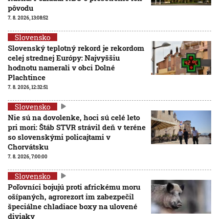
pôvodu
7. 8. 2026, 13:08:52
Slovensko
Slovenský teplotný rekord je rekordom
celej strednej Európy: Najvyššiu
hodnotu namerali v obci Dolné
Plachtince
7. 8. 2026, 12:32:51
Slovensko
Nie sú na dovolenke, hoci sú celé leto
pri mori: Štáb STVR strávil deň v teréne
so slovenskými policajtami v
Chorvátsku
7. 8. 2026, 7:00:00
Slovensko
Poľovníci bojujú proti africkému moru
ošípaných, agrorezort im zabezpečil
špeciálne chladiace boxy na ulovené
diviaky