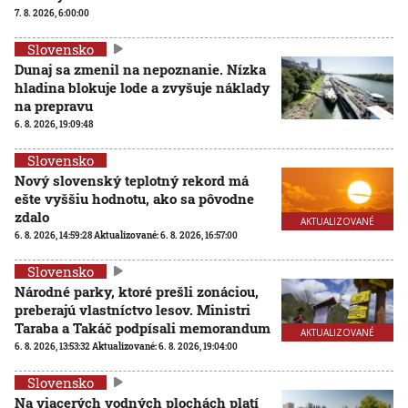
7. 8. 2026, 6:00:00
Slovensko
Dunaj sa zmenil na nepoznanie. Nízka
hladina blokuje lode a zvyšuje náklady
na prepravu
6. 8. 2026, 19:09:48
Slovensko
Nový slovenský teplotný rekord má
ešte vyššiu hodnotu, ako sa pôvodne
zdalo
AKTUALIZOVANÉ
6. 8. 2026, 14:59:28
Aktualizované:
6. 8. 2026, 16:57:00
Slovensko
Národné parky, ktoré prešli zonáciou,
preberajú vlastníctvo lesov. Ministri
Taraba a Takáč podpísali memorandum
AKTUALIZOVANÉ
6. 8. 2026, 13:53:32
Aktualizované:
6. 8. 2026, 19:04:00
Slovensko
Na viacerých vodných plochách platí