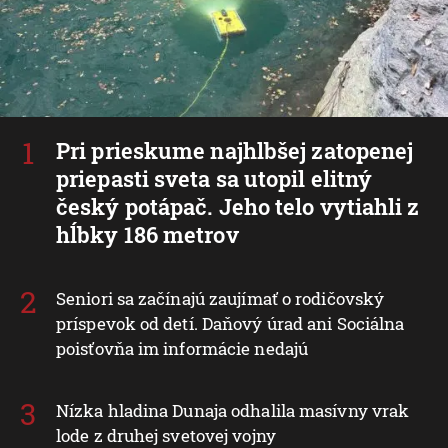
Pri prieskume najhlbšej zatopenej
priepasti sveta sa utopil elitný
český potápač. Jeho telo vytiahli z
hĺbky 186 metrov
Seniori sa začínajú zaujímať o rodičovský
príspevok od detí. Daňový úrad ani Sociálna
poisťovňa im informácie nedajú
Nízka hladina Dunaja odhalila masívny vrak
lode z druhej svetovej vojny