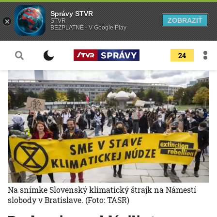
Správy STVR
ZOBRAZIŤ
STVR
BEZPLATNÉ - V Google Play
24
Na snímke Slovenský klimatický štrajk na Námestí
slobody v Bratislave.
(Foto: TASR)