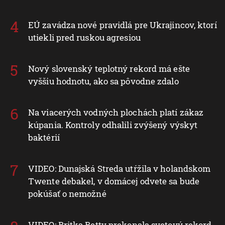
EÚ zavádza nové pravidlá pre Ukrajincov, ktorí
utiekli pred ruskou agresiou
Nový slovenský teplotný rekord má ešte
vyššiu hodnotu, ako sa pôvodne zdalo
Na viacerých vodných plochách platí zákaz
kúpania. Kontroly odhalili zvýšený výskyt
baktérií
VIDEO: Dunajská Streda utŕžila v holandskom
Twente debakel, v domácej odvete sa bude
pokúšať o nemožné
VIDEO: Britka Betty prekonala svetový rekord.