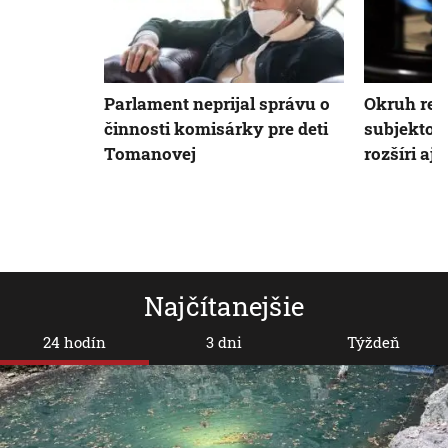
Parlament neprijal správu o
Okruh re
činnosti komisárky pre deti
subjektov 
Tomanovej
rozšíri aj
Najčítanejšie
24 hodín
3 dni
Týždeň