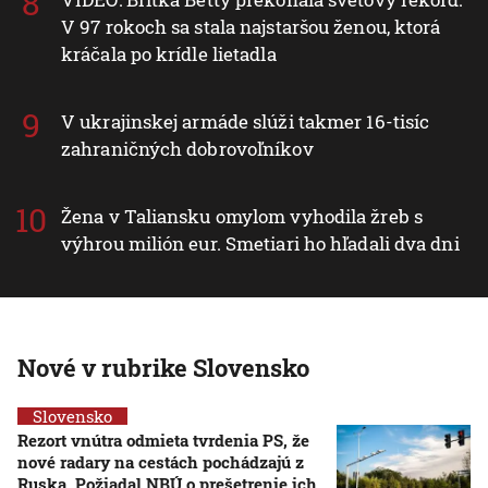
V 97 rokoch sa stala najstaršou ženou, ktorá
kráčala po krídle lietadla
V ukrajinskej armáde slúži takmer 16-tisíc
zahraničných dobrovoľníkov
Žena v Taliansku omylom vyhodila žreb s
výhrou milión eur. Smetiari ho hľadali dva dni
Nové v rubrike Slovensko
Slovensko
Rezort vnútra odmieta tvrdenia PS, že
nové radary na cestách pochádzajú z
Ruska. Požiadal NBÚ o prešetrenie ich