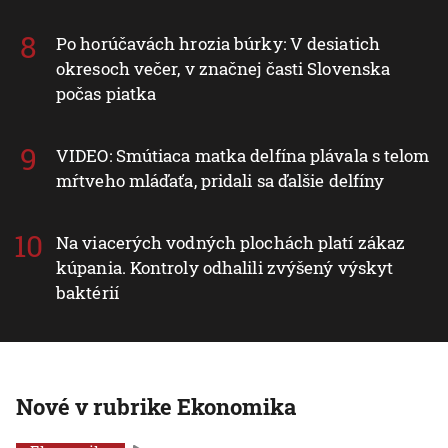
Po horúčavách hrozia búrky: V desiatich
okresoch večer, v značnej časti Slovenska
počas piatka
VIDEO: Smútiaca matka delfína plávala s telom
mŕtveho mláďaťa, pridali sa ďalšie delfíny
Na viacerých vodných plochách platí zákaz
kúpania. Kontroly odhalili zvýšený výskyt
baktérií
Nové v rubrike Ekonomika