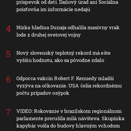
príspevok od detí. Daňový úrad ani Sociálna
poisťovňa im informácie nedajú
Nízka hladina Dunaja odhalila masívny vrak
lode z druhej svetovej vojny
Nový slovenský teplotný rekord má ešte
vyššiu hodnotu, ako sa pôvodne zdalo
Odporca vakcín Robert F. Kennedy mladší
vyzýva na očkovanie. USA čelia rekordnému
počtu prípadov osýpok
VIDEO: Rokovanie v brazílskom regionálnom
parlamente prerušila milá návšteva. Skupinka
kapybár vošla do budovy hlavným vchodom