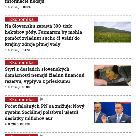
informácie nedajú
5. 8. 2026, 19:08:24
Ekonomika
Na Slovensku zarastá 300-tisíc
hektárov pôdy. Farmárom by mohla
pomôcť zvládnuť sucho či vrátiť do
krajiny zdroje pitnej vody
5. 8. 2026, 15:04:57
Ekonomika
Štyri z desiatich slovenských
domácností nemajú žiadnu finančnú
rezervu, vyplýva z prieskumu
5. 8. 2026, 6:00:00
Ekonomika
Počet falošných PN sa znižuje: Nový
systém Sociálnej poisťovni ušetril
desiatky miliónov eur
4. 8. 2026, 19:11:30