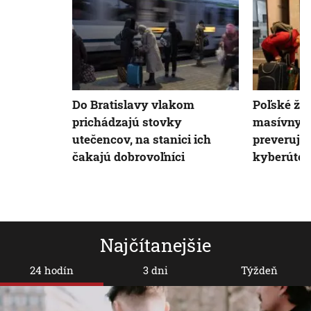
Do Bratislavy vlakom
Poľské žel
prichádzajú stovky
masívnym
utečencov, na stanici ich
preverujú
čakajú dobrovoľníci
kyberúto
Najčítanejšie
24 hodín
3 dni
Týždeň