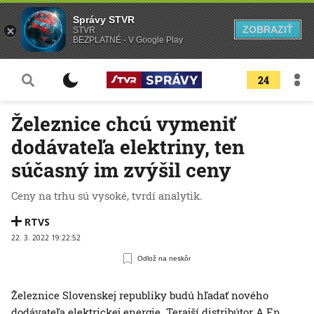
Správy STVR
ZOBRAZIŤ
STVR
BEZPLATNÉ - V Google Play
24
Železnice chcú vymeniť
dodávateľa elektriny, ten
súčasný im zvýšil ceny
Ceny na trhu sú vysoké, tvrdí analytik.
RTVS
22. 3. 2022 19:22:52
Odlož na neskôr
Železnice Slovenskej republiky budú hľadať nového
dodávateľa elektrickej energie. Terajší distribútor A.En.