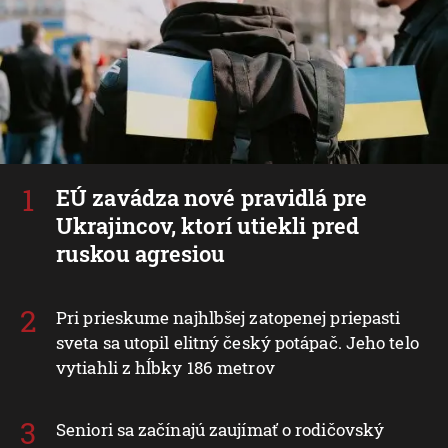
EÚ zavádza nové pravidlá pre
Ukrajincov, ktorí utiekli pred
ruskou agresiou
Pri prieskume najhlbšej zatopenej priepasti
sveta sa utopil elitný český potápač. Jeho telo
vytiahli z hĺbky 186 metrov
Seniori sa začínajú zaujímať o rodičovský