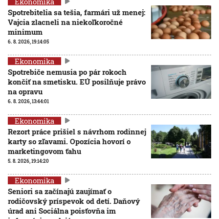
Ekonomika
Spotrebitelia sa tešia, farmári už menej:
Vajcia zlacneli na niekoľkoročné
minimum
6. 8. 2026, 19:14:05
Ekonomika
Spotrebiče nemusia po pár rokoch
končiť na smetisku. EÚ posilňuje právo
na opravu
6. 8. 2026, 13:44:01
Ekonomika
Rezort práce prišiel s návrhom rodinnej
karty so zľavami. Opozícia hovorí o
marketingovom ťahu
5. 8. 2026, 19:14:20
Ekonomika
Seniori sa začínajú zaujímať o
rodičovský príspevok od detí. Daňový
úrad ani Sociálna poisťovňa im