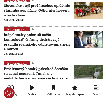
Ekonomika
Slovensko stojí pred hrozbou epidémie
starnutia populácie. Odborníci hovoria
o bode zlomu
4. 8. 2026, 6:00:00
Ekonomika
Inšpektoráty práce už môžu
kontrolovať, či firmy dodržiavajú
pravidlá rovnakého odmeňovania žien
a mužov
3. 8. 2026, 19:17:08
Ekonomika
Problémový horský priechod Soroška
sa zatiaľ nezmení: Tunel je v
nedohľadne a rozšírenie cesty viazne
na financiách
3. 8. 2026, 10:27:23
Viac
Videá
Odložené
Najčítanejšie
Po minúte
Ekonomika
Viac než desaťtisíc hotelov žaluje portál