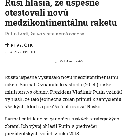
Rusi hlásia, že úspešne
otestovali novú
medzikontinentálnu raketu
Putin tvrdí, že vo svete nemá obdoby.
RTVS
,
ČTK
20. 4. 2022 18:05:01
Odlož na neskôr
Rusko úspešne vyskúšalo novú medzikontinentálnu
raketu Sarmat. Oznámilo to v stredu (20. 4.) ruské
ministerstvo obrany. Prezident Vladimir Putin vzápätí
vyhlásil, že táto jedinečná zbraň prinúti k zamysleniu
všetkých, ktorí sa pokúšajú ohrozovať Rusko.
Sarmat patrí k novej generácii ruských strategických
zbraní. Ich vývoj ohlásil Putin v predvečer
prezidentských volieb v roku 2018.