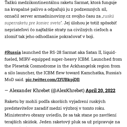
Ťažkú medzikontinentálnu raketu Sarmat, ktorá funguje
na kvapalné palivo a odpaľujú ju z podzemných síl,
označil server armadninoviny.cz svojho času za
„ruskú
superraketu pre koniec sveta“
. Jej úlohou je totiž spôsobiť
nepriateľovi čo najťažšie straty na civilných cieľoch a
zlomiť tak jeho odhodlanie pokračovať v boji.
#Russia
launched the RS-28 Sarmat aka Satan II, liquid-
fueled, MIRV-equipped super-heavy ICBM. Launched from
the Plesetsk Cosmodrome in the Arkhangelsk region from
a silo launcher, the ICBM flew toward Kamchatka, Russia's
MoD said.
pic.twitter.com/ZfUBkpjDIl
— Alexander Khrebet (@AlexKhrebet)
April 20, 2022
Raketu by mohli podľa skorších vyjadrení ruských
predstaviteľov zaradiť medzi výzbroj v tomto roku.
Ministerstvo obrany uviedlo, že sa tak stane po zavŕšení
terajších skúšok. Jeden raketový pluk sa už pripravuje na