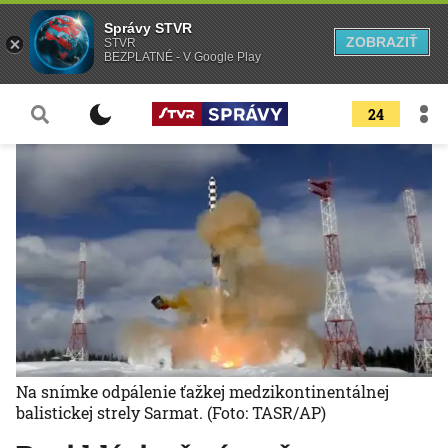
Správy STVR
ZOBRAZIŤ
STVR
BEZPLATNÉ - V Google Play
24
Na snímke odpálenie ťažkej medzikontinentálnej
balistickej strely Sarmat.
(Foto: TASR/AP)