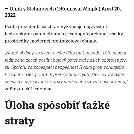
— Dmitry Stefanovich (@KomissarWhipla)
April 20,
2022
Podľa prezidenta sa zbraň vyznačuje najvyššími
technickými parametrami a je schopná prekonať všetky
prostriedky modernej protiraketovej obrany.
„Nemá obdoby vo svete a ešte dlho mať nebude. Táto naozaj
jedinečná zbraň posilní bojový potenciál našich ozbrojených
síl. Spoľahlivo zabezpečí bezpečnosť Ruska proti vonkajším
hrozbám. Tiež prinúti k premýšľaniu tých, ktorí sa v zápale
zbesilej a agresívnej rétoriky snažia ohrozovať našu krajinu,“
zdôraznil šéf federácie.
Úloha spôsobiť ťažké
straty