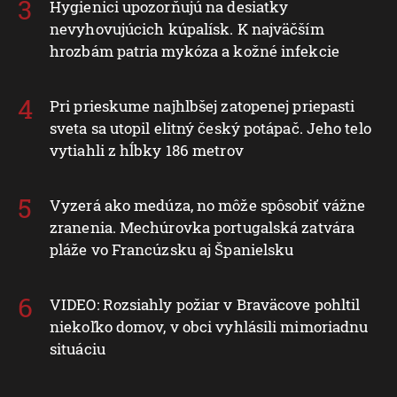
Hygienici upozorňujú na desiatky
nevyhovujúcich kúpalísk. K najväčším
hrozbám patria mykóza a kožné infekcie
Pri prieskume najhlbšej zatopenej priepasti
sveta sa utopil elitný český potápač. Jeho telo
vytiahli z hĺbky 186 metrov
Vyzerá ako medúza, no môže spôsobiť vážne
zranenia. Mechúrovka portugalská zatvára
pláže vo Francúzsku aj Španielsku
VIDEO: Rozsiahly požiar v Braväcove pohltil
niekoľko domov, v obci vyhlásili mimoriadnu
situáciu