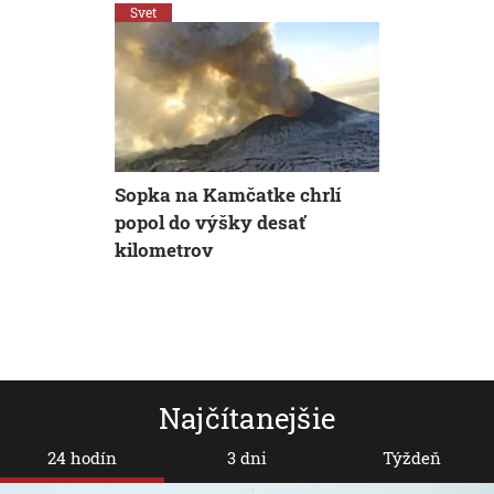
Svet
Svet
Sopka na Kamčatke chrlí
Rusko na 
popol do výšky desať
jadrové zb
kilometrov
Najčítanejšie
24 hodín
3 dni
Týždeň