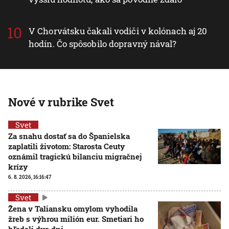
V Chorvátsku čakali vodiči v kolónach aj 20
hodín. Čo spôsobilo dopravný nával?
Nové v rubrike Svet
Svet
Za snahu dostať sa do Španielska
zaplatili životom: Starosta Ceuty
oznámil tragickú bilanciu migračnej
krízy
6. 8. 2026, 16:16:47
Svet
Žena v Taliansku omylom vyhodila
žreb s výhrou milión eur. Smetiari ho