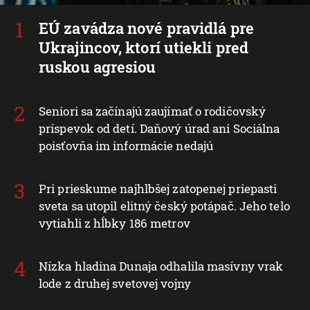
EÚ zavádza nové pravidlá pre
Ukrajincov, ktorí utiekli pred
ruskou agresiou
Seniori sa začínajú zaujímať o rodičovský
príspevok od detí. Daňový úrad ani Sociálna
poisťovňa im informácie nedajú
Pri prieskume najhlbšej zatopenej priepasti
sveta sa utopil elitný český potápač. Jeho telo
vytiahli z hĺbky 186 metrov
Nízka hladina Dunaja odhalila masívny vrak
lode z druhej svetovej vojny