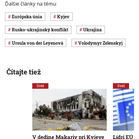
Ďalšie články na tému:
Európska únia
Kyjev
rusko-ukrajinský konflikt
Ukrajina
Ursula von der Leyenová
Volodymyr Zelenskyj
Čítajte tiež
Svet
Svet
V dedine Makariv pri Kyjeve
Lídri EÚ 