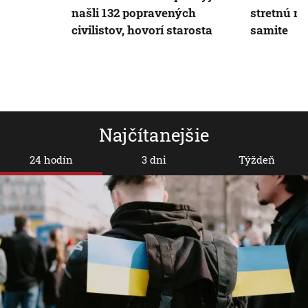
našli 132 popravených
stretnú n
civilistov, hovorí starosta
samite
Najčítanejšie
24 hodín
3 dni
Týždeň