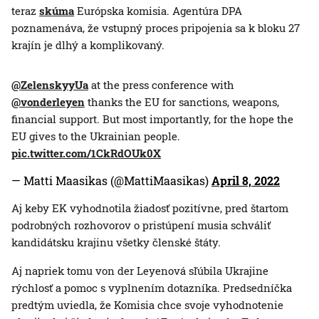
teraz
skúma
Európska komisia. Agentúra DPA
poznamenáva, že vstupný proces pripojenia sa k bloku 27
krajín je dlhý a komplikovaný.
@ZelenskyyUa
at the press conference with
@vonderleyen
thanks the EU for sanctions, weapons,
financial support. But most importantly, for the hope the
EU gives to the Ukrainian people.
pic.twitter.com/1CkRdOUk0X
— Matti Maasikas (@MattiMaasikas)
April 8, 2022
Aj keby EK vyhodnotila žiadosť pozitívne, pred štartom
podrobných rozhovorov o pristúpení musia schváliť
kandidátsku krajinu všetky členské štáty.
Aj napriek tomu von der Leyenová sľúbila Ukrajine
rýchlosť a pomoc s vyplnením dotazníka. Predsedníčka
predtým uviedla, že Komisia chce svoje vyhodnotenie