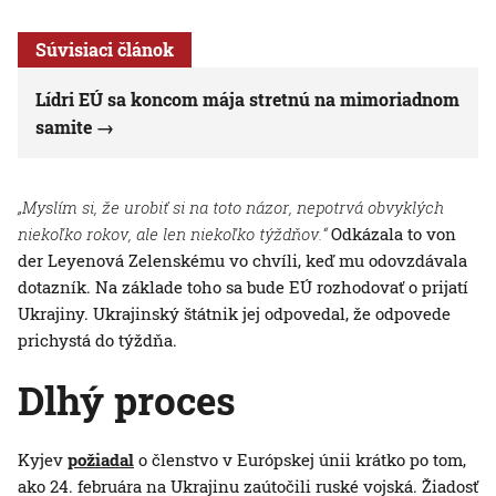
Súvisiaci článok
Lídri EÚ sa koncom mája stretnú na mimoriadnom
samite
„Myslím si, že urobiť si na toto názor, nepotrvá obvyklých
niekoľko rokov, ale len niekoľko týždňov.“
Odkázala to von
der Leyenová Zelenskému vo chvíli, keď mu odovzdávala
dotazník. Na základe toho sa bude EÚ rozhodovať o prijatí
Ukrajiny. Ukrajinský štátnik jej odpovedal, že odpovede
prichystá do týždňa.
Dlhý proces
Kyjev
požiadal
o členstvo v Európskej únii krátko po tom,
ako 24. februára na Ukrajinu zaútočili ruské vojská. Žiadosť