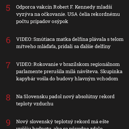
Odporca vakcín Robert F. Kennedy mladší
vyzýva na očkovanie. USA čelia rekordnému
počtu prípadov osýpok
VIDEO: Smútiaca matka delfína plávala s telom
mŕtveho mláďaťa, pridali sa ďalšie delfíny
VIDEO: Rokovanie v brazílskom regionálnom
parlamente prerušila milá návšteva. Skupinka
kapybár vošla do budovy hlavným vchodom
Na Slovensku padol nový absolútny rekord
teploty vzduchu
Nový slovenský teplotný rekord má ešte
vyššiu hodnotu, ako sa pôvodne zdalo