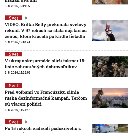
hľadali dva dni
6. 8. 2026, 15:49:55
Svet
VIDEO: Britka Betty prekonala svetový
rekord. V 97 rokoch sa stala najstaršou
ženou, ktorá kráčala po krídle lietadla
6. 8. 2026, 15:40:24
Svet
V ukrajinskej armáde slúži takmer 16-
tisíc zahraničných dobrovoľníkov
6. 8. 2026, 14:26:05
Svet
Pred voľbami vo Francúzsku silnie
ruská dezinformačná kampaň. Terčom
sú viacerí politici
6. 8. 2026, 14:21:27
Svet
Po 15 rokoch zadržali podozrivého z