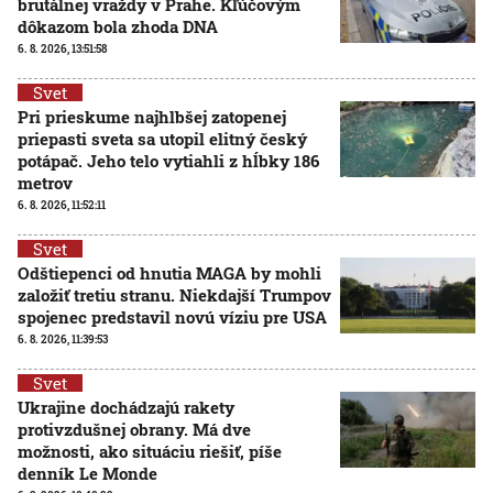
brutálnej vraždy v Prahe. Kľúčovým
dôkazom bola zhoda DNA
6. 8. 2026, 13:51:58
Svet
Pri prieskume najhlbšej zatopenej
priepasti sveta sa utopil elitný český
potápač. Jeho telo vytiahli z hĺbky 186
metrov
6. 8. 2026, 11:52:11
Svet
Odštiepenci od hnutia MAGA by mohli
založiť tretiu stranu. Niekdajší Trumpov
spojenec predstavil novú víziu pre USA
6. 8. 2026, 11:39:53
Svet
Ukrajine dochádzajú rakety
protivzdušnej obrany. Má dve
možnosti, ako situáciu riešiť, píše
denník Le Monde