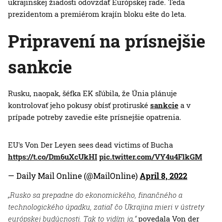
ukrajinskej žiadosti odovzdať Európskej rade. Teda
prezidentom a premiérom krajín bloku ešte do leta.
Pripravení na prísnejšie
sankcie
Rusku, naopak, šéfka EK sľúbila, že Únia plánuje
kontrolovať jeho pokusy obísť protiruské
sankcie
a v
prípade potreby zavedie ešte prísnejšie opatrenia.
EU's Von Der Leyen sees dead victims of Bucha
https://t.co/Dm6uXcUkHI
pic.twitter.com/VY4u4FlkGM
— Daily Mail Online (@MailOnline)
April 8, 2022
„Rusko sa prepadne do ekonomického, finančného a
technologického úpadku, zatiaľ čo Ukrajina mieri v ústrety
európskej budúcnosti. Tak to vidím ja,“
povedala Von der