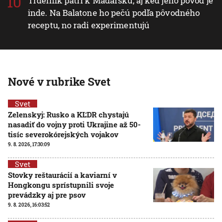
Trdelník patrí k Maďarsku, aj keď jeho pôvod je
inde. Na Balatone ho pečú podľa pôvodného
receptu, no radi experimentujú
Nové v rubrike Svet
Svet
Zelenskyj: Rusko a KĽDR chystajú
nasadiť do vojny proti Ukrajine až 50-
tisíc severokórejských vojakov
9. 8. 2026, 17:30:09
Svet
Stovky reštaurácií a kaviarní v
Hongkongu sprístupnili svoje
prevádzky aj pre psov
9. 8. 2026, 16:03:52