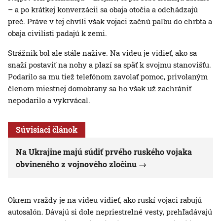
– a po krátkej konverzácii sa obaja otočia a odchádzajú
preč. Práve v tej chvíli však vojaci začnú paľbu do chrbta a
obaja civilisti padajú k zemi.
Strážnik bol ale stále nažive. Na videu je vidieť, ako sa
snaží postaviť na nohy a plazí sa späť k svojmu stanovišťu.
Podarilo sa mu tiež telefónom zavolať pomoc, privolaným
členom miestnej domobrany sa ho však už zachrániť
nepodarilo a vykrvácal.
Súvisiaci článok
Na Ukrajine majú súdiť prvého ruského vojaka
obvineného z vojnového zločinu
Okrem vraždy je na videu vidieť, ako ruskí vojaci rabujú
autosalón. Dávajú si dole nepriestrelné vesty, prehľadávajú