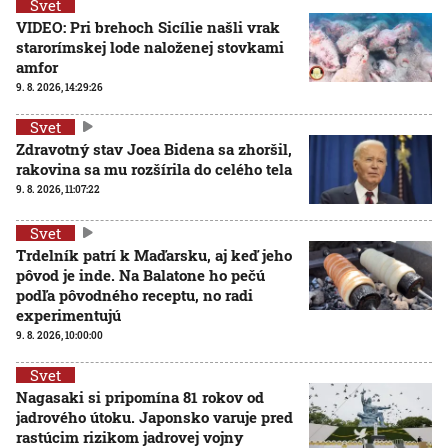
Svet
VIDEO: Pri brehoch Sicílie našli vrak
starorímskej lode naloženej stovkami
amfor
9. 8. 2026, 14:29:26
Svet
Zdravotný stav Joea Bidena sa zhoršil,
rakovina sa mu rozšírila do celého tela
9. 8. 2026, 11:07:22
Svet
Trdelník patrí k Maďarsku, aj keď jeho
pôvod je inde. Na Balatone ho pečú
podľa pôvodného receptu, no radi
experimentujú
9. 8. 2026, 10:00:00
Svet
Nagasaki si pripomína 81 rokov od
jadrového útoku. Japonsko varuje pred
rastúcim rizikom jadrovej vojny