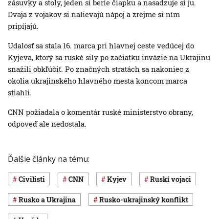
zásuvky a stoly, jeden si berie čiapku a nasadzuje si ju.
Dvaja z vojakov si nalievajú nápoj a zrejme si ním
pripíjajú.
Udalosť sa stala 16. marca pri hlavnej ceste vedúcej do
Kyjeva, ktorý sa ruské sily po začiatku invázie na Ukrajinu
snažili obkľúčiť. Po značných stratách sa nakoniec z
okolia ukrajinského hlavného mesta koncom marca
stiahli.
CNN požiadala o komentár ruské ministerstvo obrany,
odpoveď ale nedostala.
Ďalšie články na tému:
civilisti
CNN
Kyjev
ruskí vojaci
Rusko a Ukrajina
rusko-ukrajinský konflikt