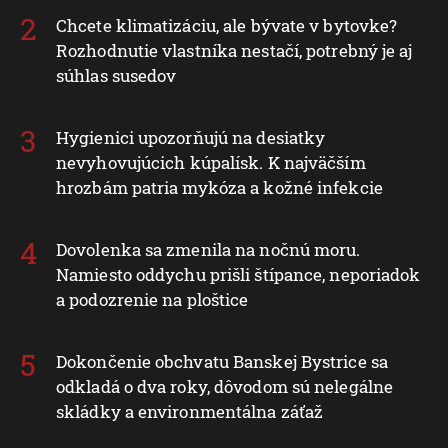
Chcete klimatizáciu, ale bývate v bytovke?
Rozhodnutie vlastníka nestačí, potrebný je aj
súhlas susedov
Hygienici upozorňujú na desiatky
nevyhovujúcich kúpalísk. K najväčším
hrozbám patria mykóza a kožné infekcie
Dovolenka sa zmenila na nočnú moru.
Namiesto oddychu prišli štípance, neporiadok
a podozrenie na ploštice
Dokončenie obchvatu Banskej Bystrice sa
odkladá o dva roky, dôvodom sú nelegálne
skládky a environmentálna záťaž