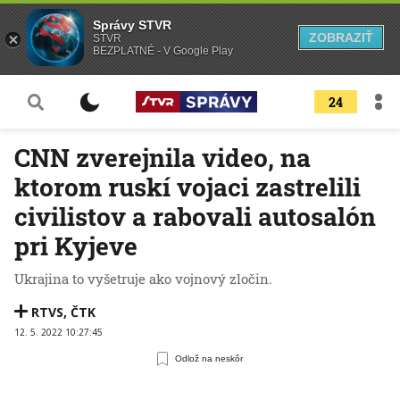
Správy STVR
ZOBRAZIŤ
STVR
BEZPLATNÉ - V Google Play
24
CNN zverejnila video, na
ktorom ruskí vojaci zastrelili
civilistov a rabovali autosalón
pri Kyjeve
Ukrajina to vyšetruje ako vojnový zločin.
RTVS
,
ČTK
12. 5. 2022 10:27:45
Odlož na neskôr