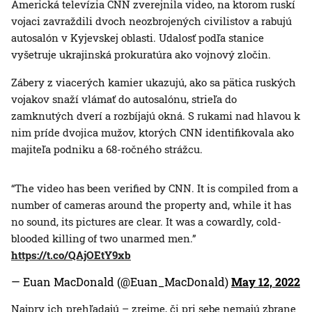
Americká televízia CNN zverejnila video, na ktorom ruskí
vojaci zavraždili dvoch neozbrojených civilistov a rabujú
autosalón v Kyjevskej oblasti. Udalosť podľa stanice
vyšetruje ukrajinská prokuratúra ako vojnový zločin.
Zábery z viacerých kamier ukazujú, ako sa pätica ruských
vojakov snaží vlámať do autosalónu, strieľa do
zamknutých dverí a rozbíjajú okná. S rukami nad hlavou k
nim príde dvojica mužov, ktorých CNN identifikovala ako
majiteľa podniku a 68-ročného strážcu.
“The video has been verified by CNN. It is compiled from a
number of cameras around the property and, while it has
no sound, its pictures are clear. It was a cowardly, cold-
blooded killing of two unarmed men.”
https://t.co/QAjOEtY9xb
— Euan MacDonald (@Euan_MacDonald)
May 12, 2022
Najprv ich prehľadajú – zrejme, či pri sebe nemajú zbrane