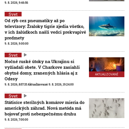
9. 8. 2026, 9:46:56
Svet
Od rýb cez pneumatiky až po
televízory: Žraloky tigrie zjedia všetko,
v ich žalúdkoch našli vedci prekvapivé
predmety
9. 8. 2026, 9:00:00
Svet
Nočné ruské útoky na Ukrajinu si
vyžiadali obete. V Charkove zasiahli
obytné domy, zranených hlásia aj z
AKTUALIZOVANÉ
Odesy
9. 8. 2026, 8:57:33
Aktualizované:
9. 8. 2026, 19:24:00
Svet
Státisíce sterilných komárov mieria do
amerických záhrad. Nová metóda má
bojovať proti nebezpečnému druhu
9. 8. 2026, 7:00:00