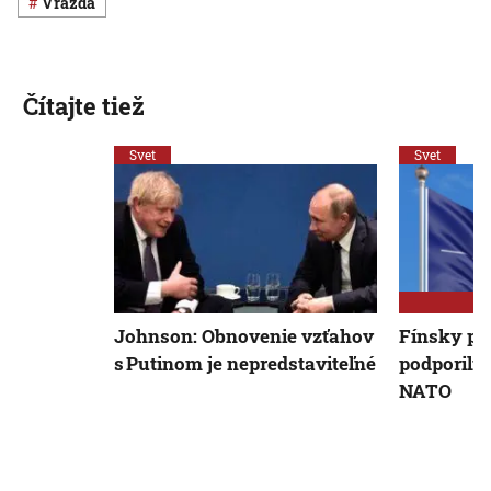
vražda
Čítajte tiež
Svet
Svet
Johnson: Obnovenie vzťahov
Fínsky pr
s Putinom je nepredstaviteľné
podporili 
NATO