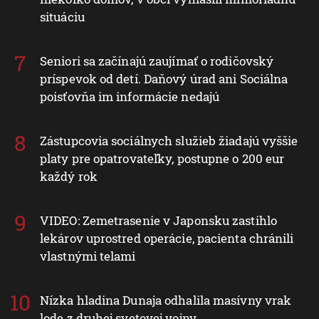
situáciu
Seniori sa začínajú zaujímať o rodičovský
príspevok od detí. Daňový úrad ani Sociálna
poisťovňa im informácie nedajú
Zástupcovia sociálnych služieb žiadajú vyššie
platy pre opatrovateľky, postupne o 200 eur
každý rok
VIDEO: Zemetrasenie v Japonsku zastihlo
lekárov uprostred operácie, pacienta chránili
vlastnými telami
Nízka hladina Dunaja odhalila masívny vrak
lode z druhej svetovej vojny