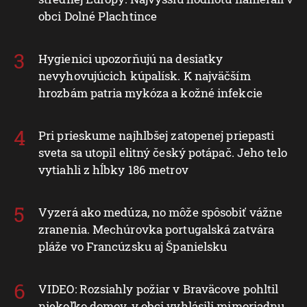
obci Dolné Plachtince
Hygienici upozorňujú na desiatky
nevyhovujúcich kúpalísk. K najväčším
hrozbám patria mykóza a kožné infekcie
Pri prieskume najhlbšej zatopenej priepasti
sveta sa utopil elitný český potápač. Jeho telo
vytiahli z hĺbky 186 metrov
Vyzerá ako medúza, no môže spôsobiť vážne
zranenia. Mechúrovka portugalská zatvára
pláže vo Francúzsku aj Španielsku
VIDEO: Rozsiahly požiar v Braväcove pohltil
niekoľko domov, v obci vyhlásili mimoriadnu