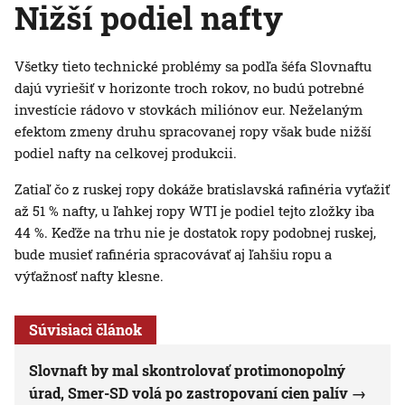
Nižší podiel nafty
Všetky tieto technické problémy sa podľa šéfa Slovnaftu
dajú vyriešiť v horizonte troch rokov, no budú potrebné
investície rádovo v stovkách miliónov eur. Neželaným
efektom zmeny druhu spracovanej ropy však bude nižší
podiel nafty na celkovej produkcii.
Zatiaľ čo z ruskej ropy dokáže bratislavská rafinéria vyťažiť
až 51 % nafty, u ľahkej ropy WTI je podiel tejto zložky iba
44 %. Keďže na trhu nie je dostatok ropy podobnej ruskej,
bude musieť rafinéria spracovávať aj ľahšiu ropu a
výťažnosť nafty klesne.
Súvisiaci článok
Slovnaft by mal skontrolovať protimonopolný
úrad, Smer-SD volá po zastropovaní cien palív