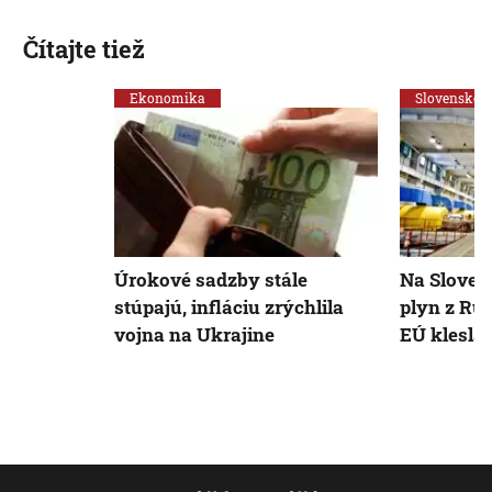
Čítajte tiež
Ekonomika
Slovensko
Úrokové sadzby stále
Na Sloven
stúpajú, infláciu zrýchlila
plyn z Ru
vojna na Ukrajine
EÚ klesla