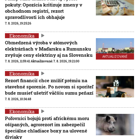
pokuty: Opozícia kritizuje zmeny v
obchodnom registri, rezort
spravodlivosti ich obhajuje
7. 8. 2026, 19:25:26
Ekonomika
Obmedzená výroba v atómových
elektrárňach v Maďarsku a Rumunsku
zvyšuje ceny elektriny aj na Slovensku
AKTUALIZOVANÉ
7. 8. 2026, 11:59:41
Aktualizované:
7. 8. 2026, 19:21:00
Ekonomika
Rezort financií chce znížiť prémiu na
stavebné sporenie. Po novom si sporiteľ
bude musieť ušetriť väčšiu sumu peňazí
7. 8. 2026, 10:34:48
Ekonomika
Poľovníci bojujú proti africkému moru
ošípaných, agrorezort im zabezpečil
špeciálne chladiace boxy na ulovené
diviaky