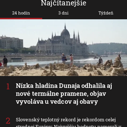
Najčítanejšie
24 hodín
3 dni
Týždeň
Nízka hladina Dunaja odhalila aj
nové termálne pramene, objav
vyvoláva u vedcov aj obavy
Slovenský teplotný rekord je rekordom celej
strednej Európy: Najvyššiu hodnotu namerali v