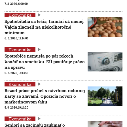
7. 8. 2026, 6:00:00
Ekonomika
Spotrebitelia sa tešia, farmári už menej:
Vajcia zlacneli na niekoľkoročné
minimum
6. 8. 2026, 19:14:05
Ekonomika
Spotrebiče nemusia po pár rokoch
končiť na smetisku. EÚ posilňuje právo
na opravu
6. 8. 2026, 13:44:01
Ekonomika
Rezort práce prišiel s návrhom rodinnej
karty so zľavami. Opozícia hovorí o
marketingovom ťahu
5. 8. 2026, 19:14:20
Ekonomika
Seniori sa začínajú zaujímať o