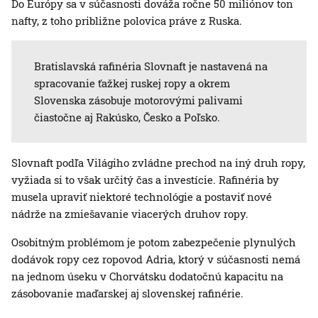
Do Európy sa v súčasnosti dováža ročne 50 miliónov ton
nafty, z toho približne polovica práve z Ruska.
Bratislavská rafinéria Slovnaft je nastavená na
spracovanie ťažkej ruskej ropy a okrem
Slovenska zásobuje motorovými palivami
čiastočne aj Rakúsko, Česko a Poľsko.
Slovnaft podľa Világiho zvládne prechod na iný druh ropy,
vyžiada si to však určitý čas a investície. Rafinéria by
musela upraviť niektoré technológie a postaviť nové
nádrže na zmiešavanie viacerých druhov ropy.
Osobitným problémom je potom zabezpečenie plynulých
dodávok ropy cez ropovod Adria, ktorý v súčasnosti nemá
na jednom úseku v Chorvátsku dodatočnú kapacitu na
zásobovanie maďarskej aj slovenskej rafinérie.