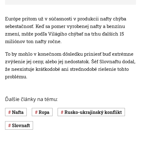
Európe pritom už v súčasnosti v produkcii nafty chýba
sebestačnosť. Keď sa pomer vyrobenej nafty a benzínu
zmení, môže podľa Világiho chýbať na trhu ďalších 15
miliónov ton nafty ročne.
To by mohlo v konečnom dôsledku priniesť buď extrémne
zvýšenie jej ceny, alebo jej nedostatok. Šéf Slovnaftu dodal,
že neexistuje krátkodobé ani strednodobé riešenie tohto
problému.
Ďalšie články na tému:
nafta
ropa
rusko-ukrajinský konflikt
Slovnaft