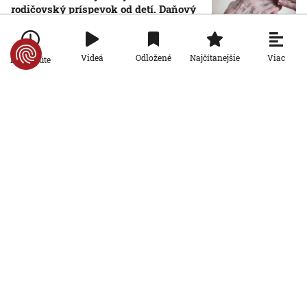
rodičovský príspevok od detí. Daňový
úrad ani Sociálna poisťovňa im
informácie nedajú
5. 8. 2026, 19:08:24
Viac
Videá
Odložené
Najčítanejšie
Po minúte
Ekonomika
Na Slovensku zarastá 300-tisíc
hektárov pôdy. Farmárom by mohla
pomôcť zvládnuť sucho či vrátiť do
krajiny zdroje pitnej vody
5. 8. 2026, 15:04:57
Ekonomika
Štyri z desiatich slovenských
domácností nemajú žiadnu finančnú
rezervu, vyplýva z prieskumu
5. 8. 2026, 6:00:00
Ekonomika
Počet falošných PN sa znižuje: Nový
systém Sociálnej poisťovni ušetril
desiatky miliónov eur