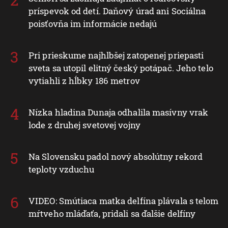
príspevok od detí. Daňový úrad ani Sociálna
poisťovňa im informácie nedajú
Pri prieskume najhlbšej zatopenej priepasti
sveta sa utopil elitný český potápač. Jeho telo
vytiahli z hĺbky 186 metrov
Nízka hladina Dunaja odhalila masívny vrak
lode z druhej svetovej vojny
Na Slovensku padol nový absolútny rekord
teploty vzduchu
VIDEO: Smútiaca matka delfína plávala s telom
mŕtveho mláďaťa, pridali sa ďalšie delfíny