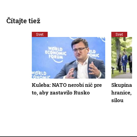
Čítajte tiež
Svet
Svet
Kuleba: NATO nerobí nič pre
Skupina G
to, aby zastavilo Rusko
hranice, 
silou