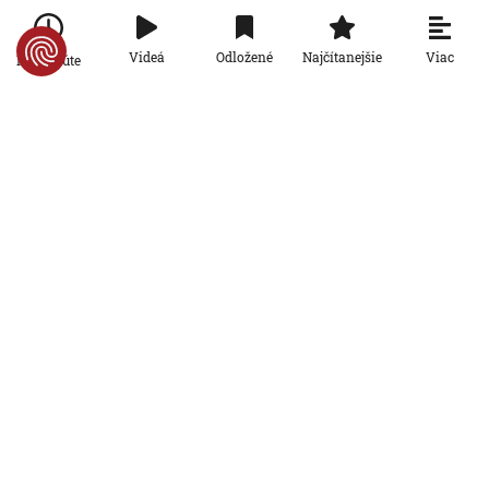
6. 8. 2026, 10:39:25
Aktualizované:
6. 8. 2026, 13:10:00
Svet
Viac
Videá
Odložené
Najčítanejšie
Po minúte
Dron s výbušninami, ktorý našli na
letisku, predstavuje novú úroveň
nebezpečenstva, tvrdí nemecký
minister vnútra
6. 8. 2026, 10:17:42
Svet
Pri ruskom bombardovaní Charkovskej
oblasti zahynuli traja ľudia. Rusko hlási
obeť po ukrajinskom dronovom útoku
6. 8. 2026, 7:54:40
Svet
Ruský dron prenasledoval predajcu
zeleniny v Chersone. Svet to musí
vidieť, apeluje Zelenskyj
5. 8. 2026, 19:22:05
Svet