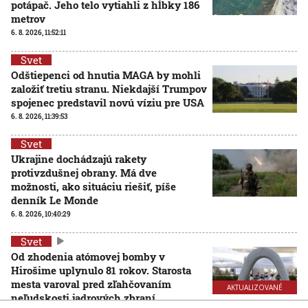
potápač. Jeho telo vytiahli z hĺbky 186
metrov
6. 8. 2026, 11:52:11
Svet
Odštiepenci od hnutia MAGA by mohli
založiť tretiu stranu. Niekdajší Trumpov
spojenec predstavil novú víziu pre USA
6. 8. 2026, 11:39:53
Svet
Ukrajine dochádzajú rakety
protivzdušnej obrany. Má dve
možnosti, ako situáciu riešiť, píše
denník Le Monde
6. 8. 2026, 10:40:29
Svet
Od zhodenia atómovej bomby v
Hirošime uplynulo 81 rokov. Starosta
mesta varoval pred zľahčovaním
AKTUALIZOVANÉ
neľudskosti jadrových zbraní