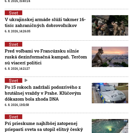
6. 8. 2026, 15:40:24
Svet
V ukrajinskej armáde slúži takmer 16-
tisíc zahraničných dobrovoľníkov
6. 8. 2026, 14:26:05
Svet
Pred voľbami vo Francúzsku silnie
ruská dezinformačná kampaň. Terčom
sú viacerí politici
6. 8. 2026, 14:21:27
Svet
Po 15 rokoch zadržali podozrivého z
brutálnej vraždy v Prahe. Kľúčovým
dôkazom bola zhoda DNA
6. 8. 2026, 13:51:58
Svet
Pri prieskume najhlbšej zatopenej
priepasti sveta sa utopil elitný český