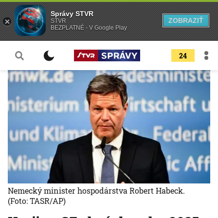
Správy STVR
ZOBRAZIŤ
STVR
BEZPLATNÉ - V Google Play
24
Nemecký minister hospodárstva Robert Habeck.
(Foto: TASR/AP)