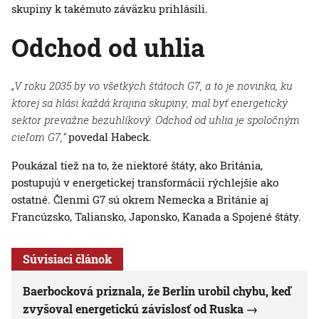
skupiny k takémuto záväzku prihlásili.
Odchod od uhlia
„V roku 2035 by vo všetkých štátoch G7, a to je novinka, ku
ktorej sa hlási každá krajina skupiny, mal byť energetický
sektor prevažne bezuhlíkový. Odchod od uhlia je spoločným
cieľom G7,“
povedal Habeck.
Poukázal tiež na to, že niektoré štáty, ako Británia,
postupujú v energetickej transformácii rýchlejšie ako
ostatné. Členmi G7 sú okrem Nemecka a Británie aj
Francúzsko, Taliansko, Japonsko, Kanada a Spojené štáty.
Súvisiaci článok
Baerbocková priznala, že Berlín urobil chybu, keď
zvyšoval energetickú závislosť od Ruska