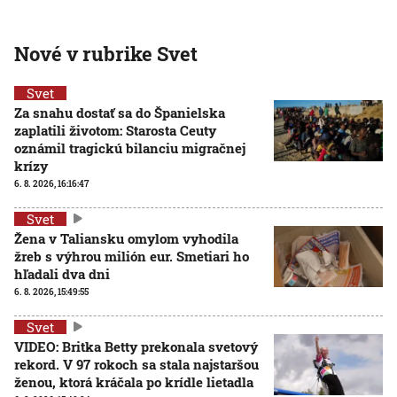
Nové v rubrike Svet
Svet
Za snahu dostať sa do Španielska
zaplatili životom: Starosta Ceuty
oznámil tragickú bilanciu migračnej
krízy
6. 8. 2026, 16:16:47
Svet
Žena v Taliansku omylom vyhodila
žreb s výhrou milión eur. Smetiari ho
hľadali dva dni
6. 8. 2026, 15:49:55
Svet
VIDEO: Britka Betty prekonala svetový
rekord. V 97 rokoch sa stala najstaršou
ženou, ktorá kráčala po krídle lietadla