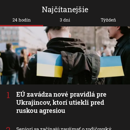
Najčítanejšie
24 hodín
3 dni
Týždeň
EÚ zavádza nové pravidlá pre
Ukrajincov, ktorí utiekli pred
ruskou agresiou
Seniori sa začínajú zaujímať o rodičovský