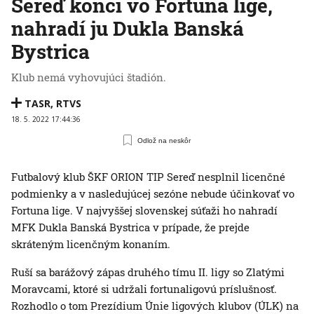
Sereď končí vo Fortuna lige,
nahradí ju Dukla Banská
Bystrica
Klub nemá vyhovujúci štadión.
TASR
,
RTVS
18. 5. 2022 17:44:36
Odlož na neskôr
Futbalový klub ŠKF ORION TIP Sereď nesplnil licenčné
podmienky a v nasledujúcej sezóne nebude účinkovať vo
Fortuna lige. V najvyššej slovenskej súťaži ho nahradí
MFK Dukla Banská Bystrica v prípade, že prejde
skráteným licenčným konaním.
Ruší sa barážový zápas druhého tímu II. ligy so Zlatými
Moravcami, ktoré si udržali fortunaligovú príslušnosť.
Rozhodlo o tom Prezídium Únie ligových klubov (ÚLK) na