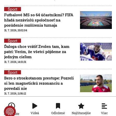
Šport
Futbalové MS so 64 účastníkmi? FIFA
hľadá nezávislú spoločnosť na
posúdenie rozšírenia turnaja
31. 7. 2026, 15:02:04
Šport
Ďaloga chce vrátiť Zvolen tam, kam
patrí: Verím, že všetci pôjdeme za
jedným cieľom
31. 7. 2026, 14:01:31
Šport
Bero o stroskotanom prestupe: Pozreli
si len magnetickú rezonanciu a
povedali nie
31. 7. 2026, 11:56:12
Šport
FIFA reaguje na hrozbu bojkotu od
Viac
Videá
Odložené
Najčítanejšie
Po minúte
UEFA: Nikto nepredáva futbal