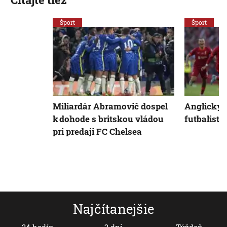
Šport
Šport
Miliardár Abramovič dospel
Anglický 
k dohode s britskou vládou
futbalisti
pri predaji FC Chelsea
Najčítanejšie