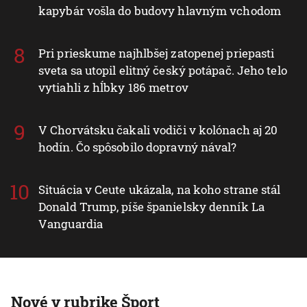
kapybár vošla do budovy hlavným vchodom
Pri prieskume najhlbšej zatopenej priepasti
sveta sa utopil elitný český potápač. Jeho telo
vytiahli z hĺbky 186 metrov
V Chorvátsku čakali vodiči v kolónach aj 20
hodín. Čo spôsobilo dopravný nával?
Situácia v Ceute ukázala, na koho strane stál
Donald Trump, píše španielsky denník La
Vanguardia
Nové v rubrike Šport