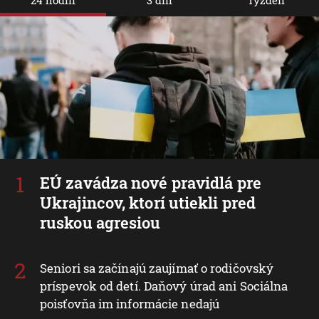
24 hodín
3 dni
Týždeň
EÚ zavádza nové pravidlá pre
Ukrajincov, ktorí utiekli pred
ruskou agresiou
Seniori sa začínajú zaujímať o rodičovský
príspevok od detí. Daňový úrad ani Sociálna
poisťovňa im informácie nedajú