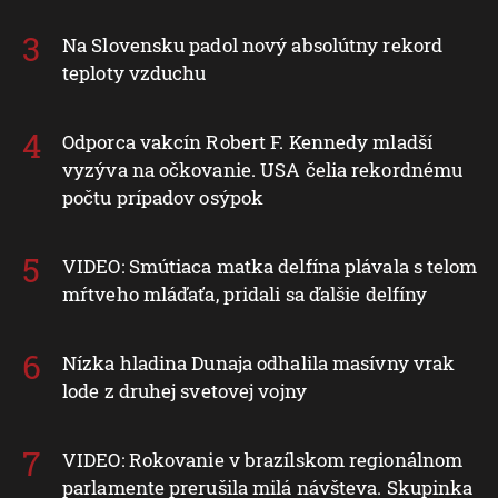
Na Slovensku padol nový absolútny rekord
teploty vzduchu
Odporca vakcín Robert F. Kennedy mladší
vyzýva na očkovanie. USA čelia rekordnému
počtu prípadov osýpok
VIDEO: Smútiaca matka delfína plávala s telom
mŕtveho mláďaťa, pridali sa ďalšie delfíny
Nízka hladina Dunaja odhalila masívny vrak
lode z druhej svetovej vojny
VIDEO: Rokovanie v brazílskom regionálnom
parlamente prerušila milá návšteva. Skupinka