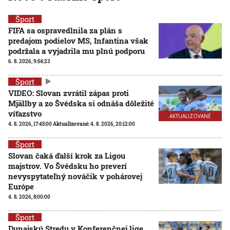
Šport
FIFA sa ospravedlnila za plán s
predajom podielov MS, Infantina však
podržala a vyjadrila mu plnú podporu
6. 8. 2026, 9:54:23
Šport
VIDEO: Slovan zvrátil zápas proti
Mjällby a zo Švédska si odnáša dôležité
víťazstvo
AKTUALIZOVANÉ
4. 8. 2026, 17:45:00
Aktualizované:
4. 8. 2026, 20:12:00
Šport
Slovan čaká ďalší krok za Ligou
majstrov. Vo Švédsku ho preverí
nevyspytateľný nováčik v pohárovej
Európe
4. 8. 2026, 8:00:00
Šport
Dunajskú Stredu v Konferenčnej lige