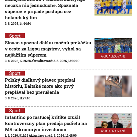
nečaká nič jednoduché. Spoznala
súperov v prípade postupu cez
holandský tím
3. 8. 2026, 14:44:54
Šport
Slovan spoznal ďalšiu možnú prekážku
v ceste za Ligou majstrov, vyhol sa
najťažším súperom
AKTUALIZOVANÉ
3. 8. 2026, 12:26:38
Aktualizované:
3. 8. 2026, 13:20:00
Šport
Poľský diaľkový plavec prepísal
históriu, Baltské more ako prvý
preplával bez prerušenia
3. 8. 2026, 11:27:40
Šport
Infantino po rastúcej kritike zrušil
kontroverzný plán predaja podielu na
MS súkromným investorom
AKTUALIZOVANÉ
1. 8. 2026, 8:18:25
Aktualizované:
1. 8. 2026, 12:48:00