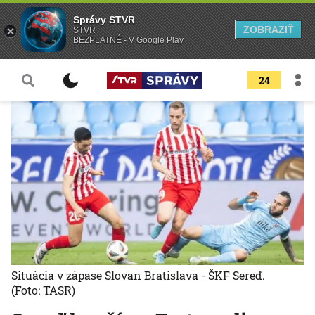
Správy STVR
ZOBRAZIŤ
STVR
BEZPLATNÉ - V Google Play
24
Situácia v zápase Slovan Bratislava - ŠKF Sereď.
(Foto: TASR)