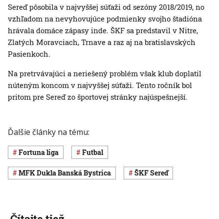
Sereď pôsobila v najvyššej súťaži od sezóny 2018/2019, no
vzhľadom na nevyhovujúce podmienky svojho štadióna
hrávala domáce zápasy inde. ŠKF sa predstavil v Nitre,
Zlatých Moravciach, Trnave a raz aj na bratislavských
Pasienkoch.
Na pretrvávajúci a neriešený problém však klub doplatil
núteným koncom v najvyššej súťaži. Tento ročník bol
pritom pre Sereď zo športovej stránky najúspešnejší.
Ďalšie články na tému:
Fortuna liga
Futbal
MFK Dukla Banská Bystrica
ŠKF Sereď
Čítajte tiež