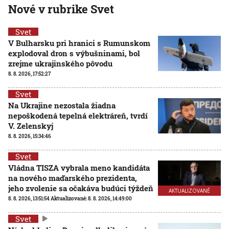
Nové v rubrike Svet
Svet
V Bulharsku pri hranici s Rumunskom
explodoval dron s výbušninami, bol
zrejme ukrajinského pôvodu
8. 8. 2026, 17:52:27
Svet
Na Ukrajine nezostala žiadna
nepoškodená tepelná elektráreň, tvrdí
V. Zelenskyj
8. 8. 2026, 15:34:46
Svet
Vládna TISZA vybrala meno kandidáta
na nového maďarského prezidenta,
jeho zvolenie sa očakáva budúci týždeň
AKTUALIZOVANÉ
8. 8. 2026, 13:51:54
Aktualizované:
8. 8. 2026, 14:49:00
Svet