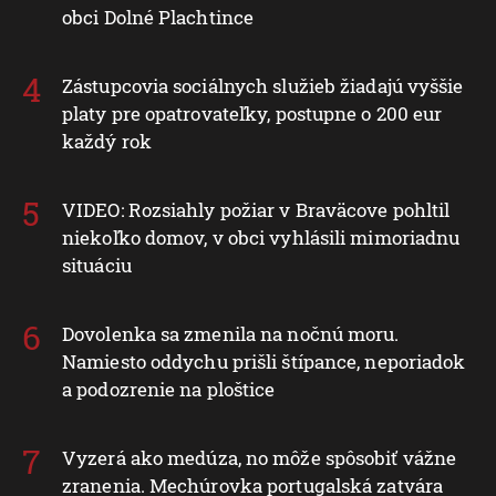
obci Dolné Plachtince
Zástupcovia sociálnych služieb žiadajú vyššie
platy pre opatrovateľky, postupne o 200 eur
každý rok
VIDEO: Rozsiahly požiar v Braväcove pohltil
niekoľko domov, v obci vyhlásili mimoriadnu
situáciu
Dovolenka sa zmenila na nočnú moru.
Namiesto oddychu prišli štípance, neporiadok
a podozrenie na ploštice
Vyzerá ako medúza, no môže spôsobiť vážne
zranenia. Mechúrovka portugalská zatvára