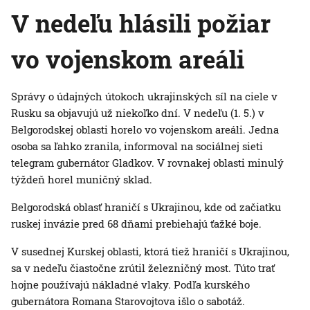
V nedeľu hlásili požiar
vo vojenskom areáli
Správy o údajných útokoch ukrajinských síl na ciele v
Rusku sa objavujú už niekoľko dní. V nedeľu (1. 5.) v
Belgorodskej oblasti horelo vo vojenskom areáli. Jedna
osoba sa ľahko zranila, informoval na sociálnej sieti
telegram gubernátor Gladkov. V rovnakej oblasti minulý
týždeň horel muničný sklad.
Belgorodská oblasť hraničí s Ukrajinou, kde od začiatku
ruskej invázie pred 68 dňami prebiehajú ťažké boje.
V susednej Kurskej oblasti, ktorá tiež hraničí s Ukrajinou,
sa v nedeľu čiastočne zrútil železničný most. Túto trať
hojne používajú nákladné vlaky. Podľa kurského
gubernátora Romana Starovojtova išlo o sabotáž.