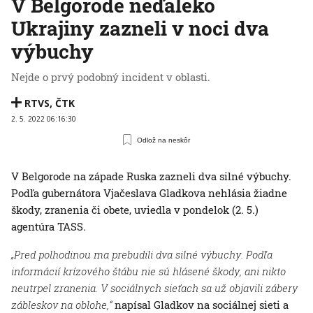
V Belgorode neďaleko
Ukrajiny zazneli v noci dva
výbuchy
Nejde o prvý podobný incident v oblasti.
RTVS
,
ČTK
2. 5. 2022 06:16:30
Odlož na neskôr
V Belgorode na západe Ruska zazneli dva silné výbuchy.
Podľa gubernátora Vjačeslava Gladkova nehlásia žiadne
škody, zranenia či obete, uviedla v pondelok (2. 5.)
agentúra TASS.
„Pred polhodinou ma prebudili dva silné výbuchy. Podľa
informácií krízového štábu nie sú hlásené škody, ani nikto
neutrpel zranenia. V sociálnych sieťach sa už objavili zábery
zábleskov na oblohe,“
napísal Gladkov na sociálnej sieti a