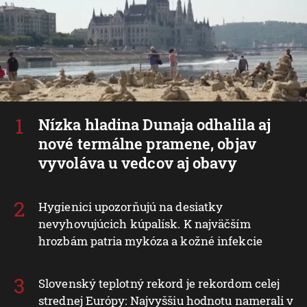
Nízka hladina Dunaja odhalila aj
nové termálne pramene, objav
vyvoláva u vedcov aj obavy
Hygienici upozorňujú na desiatky
nevyhovujúcich kúpalísk. K najväčším
hrozbám patria mykóza a kožné infekcie
Slovenský teplotný rekord je rekordom celej
strednej Európy: Najvyššiu hodnotu namerali v