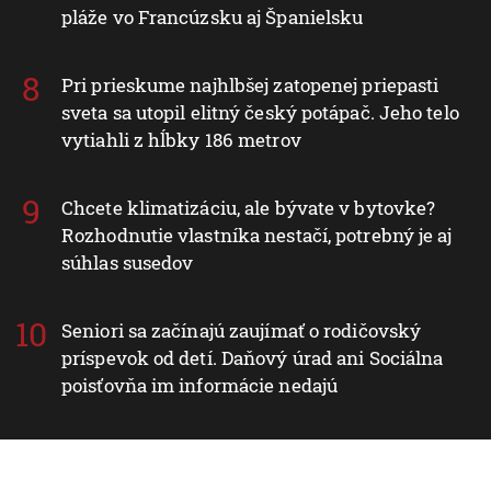
pláže vo Francúzsku aj Španielsku
Pri prieskume najhlbšej zatopenej priepasti
sveta sa utopil elitný český potápač. Jeho telo
vytiahli z hĺbky 186 metrov
Chcete klimatizáciu, ale bývate v bytovke?
Rozhodnutie vlastníka nestačí, potrebný je aj
súhlas susedov
Seniori sa začínajú zaujímať o rodičovský
príspevok od detí. Daňový úrad ani Sociálna
poisťovňa im informácie nedajú