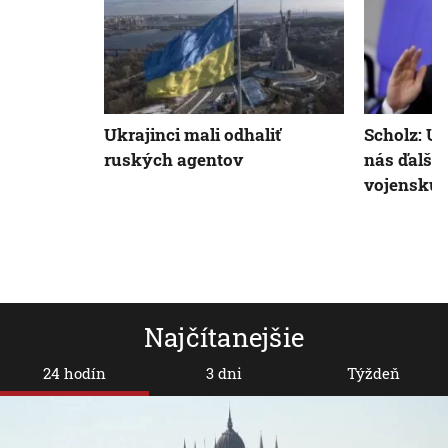
Ukrajinci mali odhaliť
Scholz: U
ruských agentov
nás ďalšiu
vojenskú
Najčítanejšie
24 hodín
3 dni
Týždeň