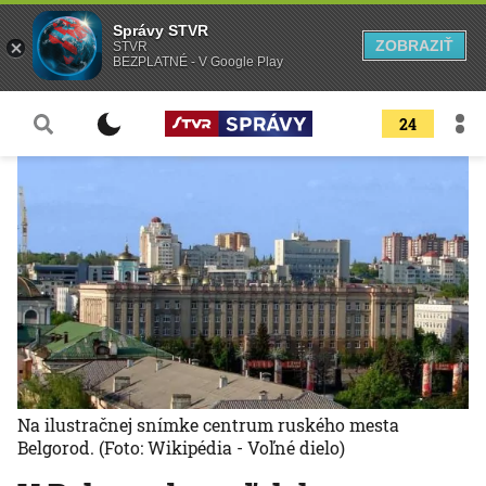
Správy STVR
ZOBRAZIŤ
STVR
BEZPLATNÉ - V Google Play
24
Na ilustračnej snímke centrum ruského mesta
Belgorod.
(Foto: Wikipédia - Voľné dielo)