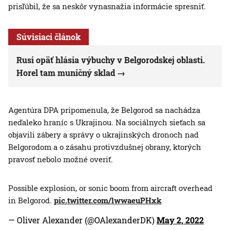
prisľúbil, že sa neskôr vynasnažia informácie spresniť.
Súvisiaci článok
Rusi opäť hlásia výbuchy v Belgorodskej oblasti.
Horel tam muničný sklad
Agentúra DPA pripomenula, že Belgorod sa nachádza
neďaleko hraníc s Ukrajinou. Na sociálnych sieťach sa
objavili zábery a správy o ukrajinských dronoch nad
Belgorodom a o zásahu protivzdušnej obrany, ktorých
pravosť nebolo možné overiť.
Possible explosion, or sonic boom from aircraft overhead
in Belgorod.
pic.twitter.com/lwwaeuPHxk
— Oliver Alexander (@OAlexanderDK)
May 2, 2022