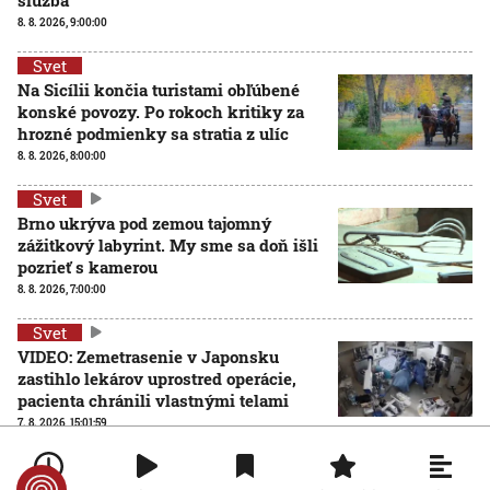
8. 8. 2026, 9:00:00
Svet
Na Sicílii končia turistami obľúbené
konské povozy. Po rokoch kritiky za
hrozné podmienky sa stratia z ulíc
8. 8. 2026, 8:00:00
Svet
Brno ukrýva pod zemou tajomný
zážitkový labyrint. My sme sa doň išli
pozrieť s kamerou
8. 8. 2026, 7:00:00
Svet
VIDEO: Zemetrasenie v Japonsku
zastihlo lekárov uprostred operácie,
pacienta chránili vlastnými telami
7. 8. 2026, 15:01:59
Svet