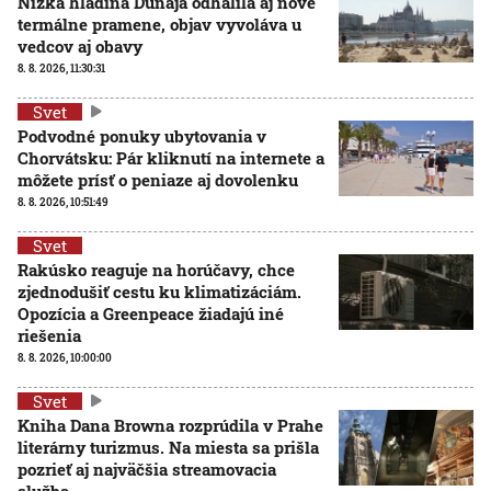
Nízka hladina Dunaja odhalila aj nové
termálne pramene, objav vyvoláva u
vedcov aj obavy
8. 8. 2026, 11:30:31
Svet
Podvodné ponuky ubytovania v
Chorvátsku: Pár kliknutí na internete a
môžete prísť o peniaze aj dovolenku
8. 8. 2026, 10:51:49
Svet
Rakúsko reaguje na horúčavy, chce
zjednodušiť cestu ku klimatizáciám.
Opozícia a Greenpeace žiadajú iné
riešenia
8. 8. 2026, 10:00:00
Svet
Kniha Dana Browna rozprúdila v Prahe
literárny turizmus. Na miesta sa prišla
pozrieť aj najväčšia streamovacia
služba