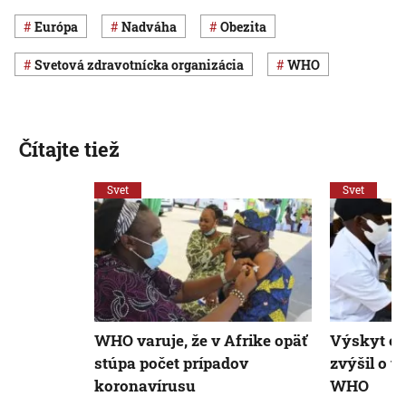
Európa
nadváha
obezita
Svetová zdravotnícka organizácia
WHO
Čítajte tiež
Svet
Svet
WHO varuje, že v Afrike opäť
Výskyt os
stúpa počet prípadov
zvýšil o t
koronavírusu
WHO