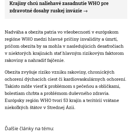
Krajiny chcú naliehavé zasadnutie WHO pre
zdravotné dosahy ruskej invázie
Nadváha a obezita patria vo všeobecnosti v európskom
regióne WHO medzi hlavné príčiny invalidity a úmrtí,
pričom obezita by sa mohla v nasledujúcich desaťročiach
v niektorých krajinách stať hlavným rizikovým faktorom
rakoviny a nahradiť fajčenie.
Obezita zvyšuje riziko vzniku rakoviny, chronických
ochorení dýchacích ciest či kardiovaskulárnych ochorení.
Takisto môže viesť k problémom s pečeňou a obličkami,
bolestiam chrbta a problémom duševného zdravia.
Európsky región WHO tvorí 53 krajín a teritórií vrátane
niekoľkých štátov v Strednej Ázii.
Ďalšie články na tému: