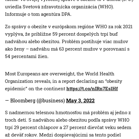
uviedla Svetová zdravotnícka organizácia (WHO).
Informuje o tom agentúra DPA.
Zo správy o obezite v európskom regióne WHO za rok 2021
vyplýva, že približne 59 percent dospelých trpí buď
nadváhou alebo obezitou. Problém postihuje viac mužov
ako ženy – nadváhu má 63 percent mužov v porovnaní s
54 percentami žien.
Most Europeans are overweight, the World Health
Organization reveals, in a report declaring an “obesity
epidemic” on the continent
https://t.co/nIRn7EslHf
— Bloomberg (@business)
May 3, 2022
S nadmernou telesnou hmotnosťou má problém aj jedno z
troch detí. S nadváhou alebo obezitou podľa správy WHO
trpí 29 percent chlapcov a 27 percent dievčat veku sedem
až deväť rokov. Medzi dospievajúcimi sa tento podiel