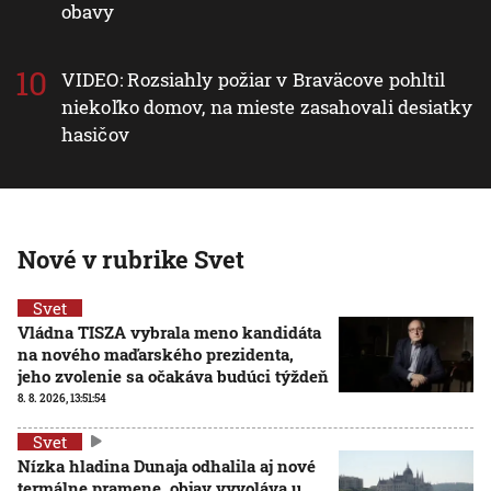
obavy
VIDEO: Rozsiahly požiar v Braväcove pohltil
niekoľko domov, na mieste zasahovali desiatky
hasičov
Nové v rubrike Svet
Svet
Vládna TISZA vybrala meno kandidáta
na nového maďarského prezidenta,
jeho zvolenie sa očakáva budúci týždeň
8. 8. 2026, 13:51:54
Svet
Nízka hladina Dunaja odhalila aj nové
termálne pramene, objav vyvoláva u