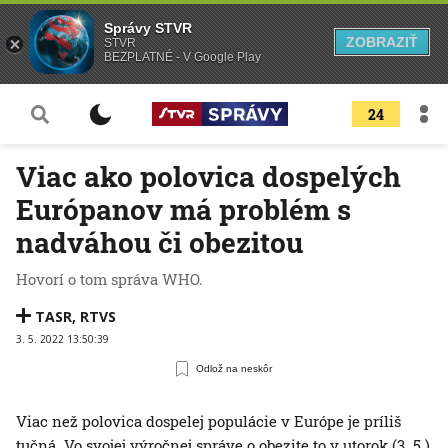
Správy STVR
ZOBRAZIŤ
STVR
BEZPLATNÉ - V Google Play
24
Viac ako polovica dospelých
Európanov má problém s
nadváhou či obezitou
Hovorí o tom správa WHO.
TASR
,
RTVS
3. 5. 2022 13:50:39
Odlož na neskôr
Viac než polovica dospelej populácie v Európe je príliš
tučná. Vo svojej výročnej správe o obezite to v utorok (3. 5.)