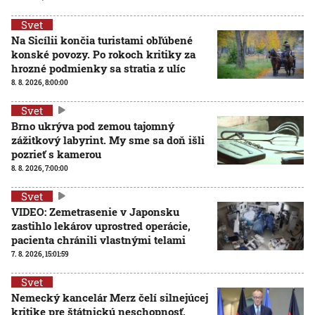
Svet
Na Sicílii končia turistami obľúbené
konské povozy. Po rokoch kritiky za
hrozné podmienky sa stratia z ulíc
8. 8. 2026, 8:00:00
Svet
Brno ukrýva pod zemou tajomný
zážitkový labyrint. My sme sa doň išli
pozrieť s kamerou
8. 8. 2026, 7:00:00
Svet
VIDEO: Zemetrasenie v Japonsku
zastihlo lekárov uprostred operácie,
pacienta chránili vlastnými telami
7. 8. 2026, 15:01:59
Svet
Nemecký kancelár Merz čelí silnejúcej
kritike pre štátnickú neschopnosť.