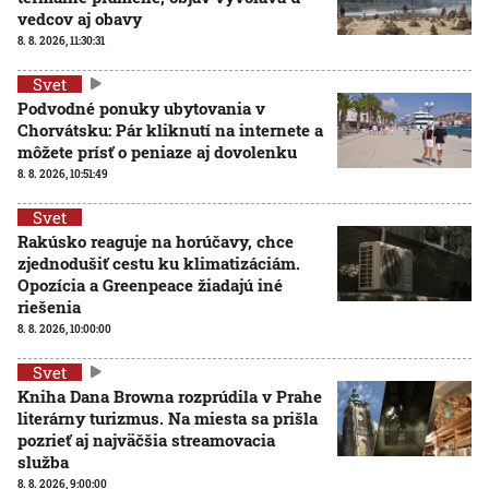
vedcov aj obavy
8. 8. 2026, 11:30:31
Svet
Podvodné ponuky ubytovania v
Chorvátsku: Pár kliknutí na internete a
môžete prísť o peniaze aj dovolenku
8. 8. 2026, 10:51:49
Svet
Rakúsko reaguje na horúčavy, chce
zjednodušiť cestu ku klimatizáciám.
Opozícia a Greenpeace žiadajú iné
riešenia
8. 8. 2026, 10:00:00
Svet
Kniha Dana Browna rozprúdila v Prahe
literárny turizmus. Na miesta sa prišla
pozrieť aj najväčšia streamovacia
služba
8. 8. 2026, 9:00:00