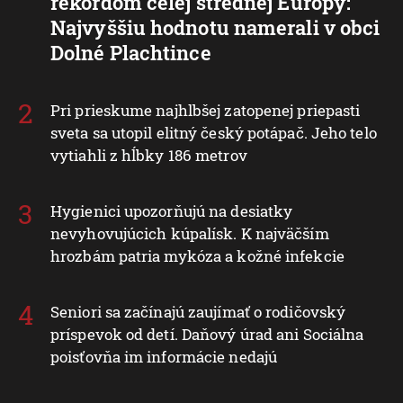
rekordom celej strednej Európy:
Najvyššiu hodnotu namerali v obci
Dolné Plachtince
Pri prieskume najhlbšej zatopenej priepasti
sveta sa utopil elitný český potápač. Jeho telo
vytiahli z hĺbky 186 metrov
Hygienici upozorňujú na desiatky
nevyhovujúcich kúpalísk. K najväčším
hrozbám patria mykóza a kožné infekcie
Seniori sa začínajú zaujímať o rodičovský
príspevok od detí. Daňový úrad ani Sociálna
poisťovňa im informácie nedajú