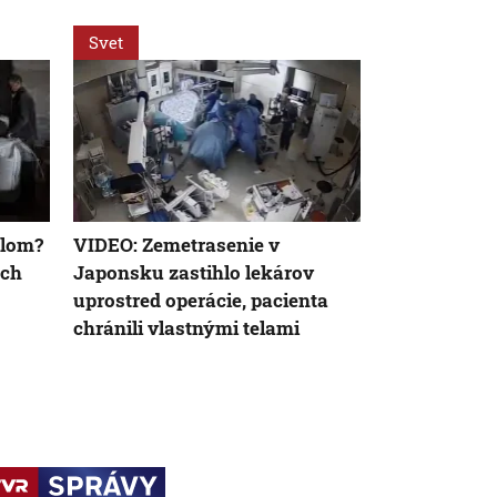
Svet
Svet
olom?
VIDEO: Zemetrasenie v
Nemecký kan
ých
Japonsku zastihlo lekárov
silnejúcej kr
uprostred operácie, pacienta
neschopnosť
chránili vlastnými telami
udržanie jed