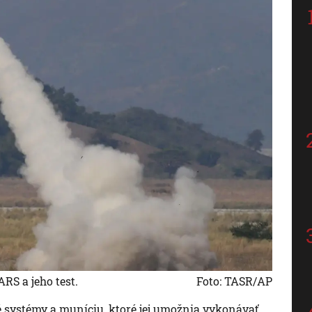
S a jeho test.
Foto: TASR/AP
é systémy a muníciu, ktoré jej umožnia vykonávať