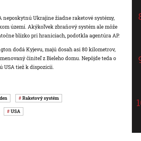
SA neposkytnú Ukrajine žiadne raketové systémy,
uskom území. Akýkoľvek zbraňový systém ale môže
očne blízko pri hraniciach, podotkla agentúra AP.
ton dodá Kyjevu, majú dosah asi 80 kilometrov,
enovaný činiteľ z Bieleho domu. Nepôjde teda o
 USA tiež k dispozícii.
iden
raketový systém
USA