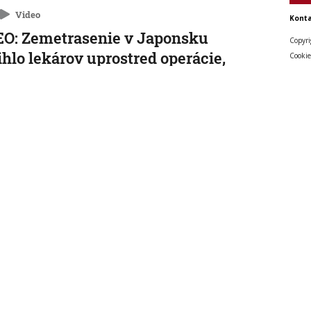
Video
Konta
O: Zemetrasenie v Japonsku
Copyri
ihlo lekárov uprostred operácie,
Cookie
enta chránili vlastnými telami
nakrátko prerušili, no keď otrasy skončili, dokončili ho.
 15:01:59
cký kancelár Merz čelí silnejúcej
ike pre štátnickú neschopnosť. Jeho
ra v udržanie jednotnosti klesá
o čakajú v septembri krajinské voľby.
, 14:44:23
etisku v Lipsku našli najmenej dva
y. Podľa prokuratúry ide o závažný