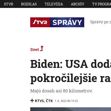
STVR
ROZHLAS
TELEVÍZIA
ARCHÍV
TV PROGR
Správy po 
Svet
Biden: USA dod
pokročilejšie 
Majú dosah asi 80 kilometrov.
RTVS
,
ČTK
1. 6. 2022 06:13:22