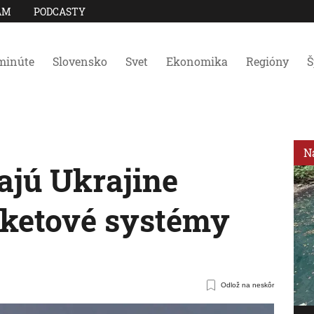
AM
PODCASTY
minúte
Slovensko
Svet
Ekonomika
Regióny
Š
N
ajú Ukrajine
raketové systémy
Odlož na neskôr