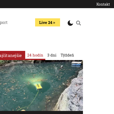
Kontakt
port
Live 24
24 hodín
3 dni
Týždeň
ajčítanejšie