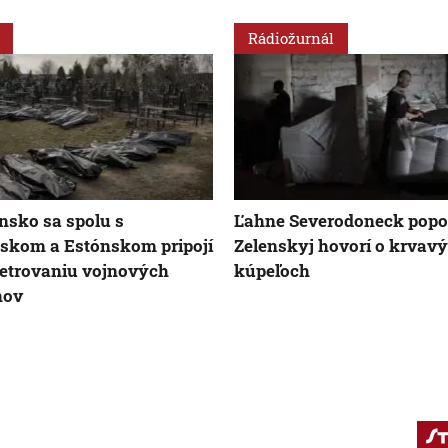
Rádiožurnál
nsko sa spolu s
Ľahne Severodoneck pop
skom a Estónskom pripojí
Zelenskyj hovorí o krvav
etrovaniu vojnových
kúpeľoch
nov