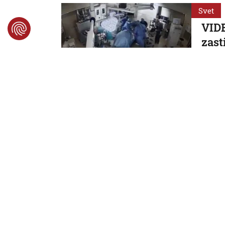
Svet
VIDE
zast
paci
Zákrok 
7. 8. 2026,
Svet
Neme
krit
dôve
Nemeck
7. 8. 2026
Svet
Na l
dron