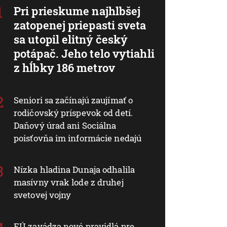
Pri prieskume najhlbšej
zatopenej priepasti sveta
sa utopil elitný český
potápač. Jeho telo vytiahli
z hĺbky 186 metrov
Seniori sa začínajú zaujímať o
rodičovský príspevok od detí.
Daňový úrad ani Sociálna
poisťovňa im informácie nedajú
Nízka hladina Dunaja odhalila
masívny vrak lode z druhej
svetovej vojny
EÚ zavádza nové pravidlá pre