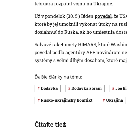
februára rozpútal vojnu na Ukrajine.
Už v pondelok (30. 5.) Biden
povedal
, že U
ktoré by jej umožnili vykonať útoky na r
dosiahnuť do Ruska, ak ho umiestnia dostat
Salvové raketomety HIMARS, ktoré Washing
povedal podľa agentúry AFP novinárom nem
systémy s veľmi dlhým dosahom, ktoré majú
Ďalšie články na tému:
dodávka
dodávka zbraní
Joe B
rusko-ukrajinský konflikt
Ukrajina
Čítajte tiež