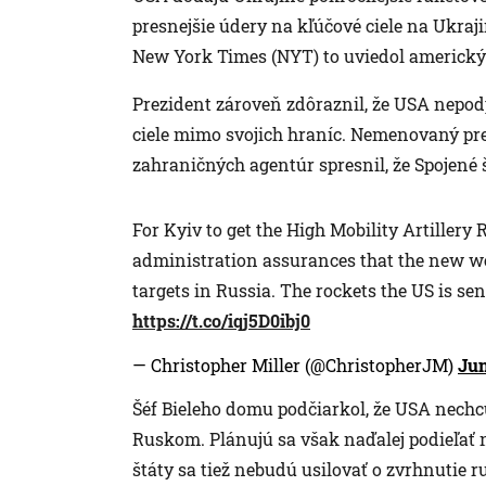
presnejšie údery na kľúčové ciele na Ukra
New York Times (NYT) to uviedol americký 
Prezident zároveň zdôraznil, že USA nepo
ciele mimo svojich hraníc. Nemenovaný pre
zahraničných agentúr spresnil, že Spojené
For Kyiv to get the High Mobility Artillery
administration assurances that the new we
targets in Russia. The rockets the US is se
https://t.co/iqj5D0ibj0
— Christopher Miller (@ChristopherJM)
Jun
Šéf Bieleho domu podčiarkol, že USA nechc
Ruskom. Plánujú sa však naďalej podieľať
štáty sa tiež nebudú usilovať o zvrhnutie 