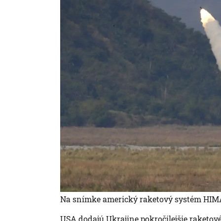
Na snímke americký raketový systém HIMAR
USA dodajú Ukrajine pokročilejšie raketov