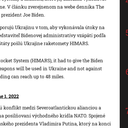
jine. V článku zverejnenom na webe denníka The
prezident Joe Biden.
dporujú Ukrajinu v tom, aby vykonávala útoky na
dstaviteľ Bidenovej administratívy vzápätí podľa
 štáty pošlú Ukrajine raketomety HIMARS.
 Rocket System (HIMARS), it had to give the Biden
apons will be used in Ukraine and not against
nding can reach up to 48 miles.
e 1, 2022
ú konflikt medzi Severoatlantickou alianciou a
 na posilňovaní východného krídla NATO. Spojené
ruského prezidenta Vladimira Putina, ktorý na konci