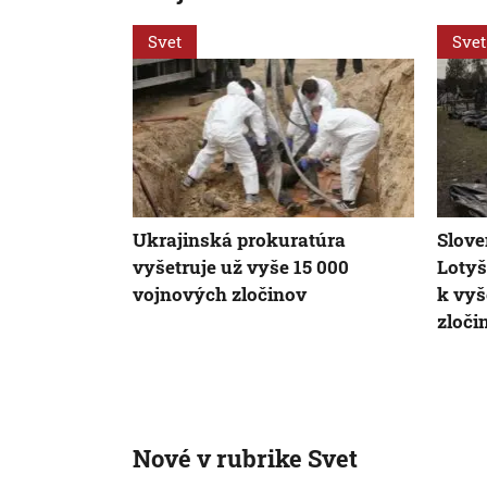
Svet
Svet
Ukrajinská prokuratúra
Slove
vyšetruje už vyše 15 000
Lotyš
vojnových zločinov
k vyš
zloči
Nové v rubrike Svet