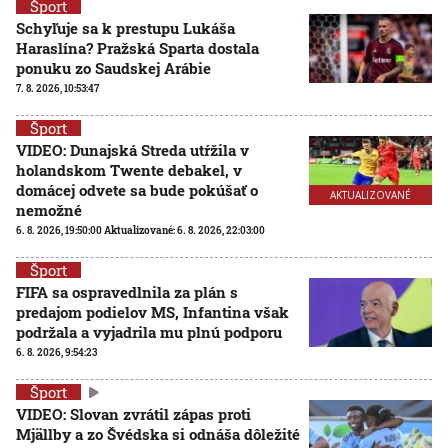
Šport
Schyľuje sa k prestupu Lukáša
Haraslína? Pražská Sparta dostala
ponuku zo Saudskej Arábie
7. 8. 2026, 10:53:47
Šport
VIDEO: Dunajská Streda utŕžila v
holandskom Twente debakel, v
domácej odvete sa bude pokúšať o
AKTUALIZOVANÉ
nemožné
6. 8. 2026, 19:50:00
Aktualizované:
6. 8. 2026, 22:03:00
Šport
FIFA sa ospravedlnila za plán s
predajom podielov MS, Infantina však
podržala a vyjadrila mu plnú podporu
6. 8. 2026, 9:54:23
Šport
VIDEO: Slovan zvrátil zápas proti
Mjällby a zo Švédska si odnáša dôležité