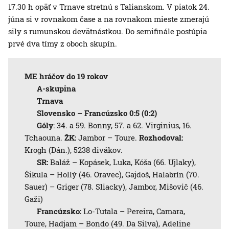
17.30 h opäť v Trnave stretnú s Talianskom. V piatok 24.
júna si v rovnakom čase a na rovnakom mieste zmerajú
sily s rumunskou devätnástkou. Do semifinále postúpia
prvé dva tímy z oboch skupín.
ME hráčov do 19 rokov
A-skupina
Trnava
Slovensko – Francúzsko 0:5 (0:2)
Góly
: 34. a 59. Bonny, 57. a 62. Virginius, 16.
Tchaouna.
ŽK:
Jambor – Toure.
Rozhodoval:
Krogh (Dán.), 5238 divákov.
SR:
Baláž – Kopásek, Luka, Kóša (66. Ujlaky),
Šikula – Hollý (46. Oravec), Gajdoš, Halabrín (70.
Sauer) – Griger (78. Sliacky), Jambor, Mišovič (46.
Gaži)
Francúzsko:
Lo-Tutala – Pereira, Camara,
Toure, Hadjam – Bondo (49. Da Silva), Adeline