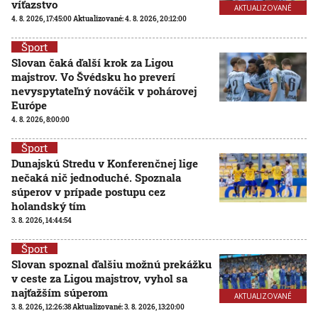
víťazstvo
AKTUALIZOVANÉ
4. 8. 2026, 17:45:00
Aktualizované:
4. 8. 2026, 20:12:00
Šport
Slovan čaká ďalší krok za Ligou
majstrov. Vo Švédsku ho preverí
nevyspytateľný nováčik v pohárovej
Európe
4. 8. 2026, 8:00:00
Šport
Dunajskú Stredu v Konferenčnej lige
nečaká nič jednoduché. Spoznala
súperov v prípade postupu cez
holandský tím
3. 8. 2026, 14:44:54
Šport
Slovan spoznal ďalšiu možnú prekážku
v ceste za Ligou majstrov, vyhol sa
najťažším súperom
AKTUALIZOVANÉ
3. 8. 2026, 12:26:38
Aktualizované:
3. 8. 2026, 13:20:00