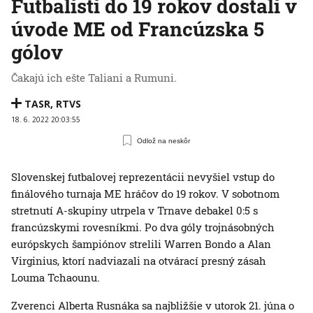
Futbalisti do 19 rokov dostali v
úvode ME od Francúzska 5
gólov
Čakajú ich ešte Taliani a Rumuni.
TASR
,
RTVS
18. 6. 2022 20:03:55
Odlož na neskôr
Slovenskej futbalovej reprezentácii nevyšiel vstup do
finálového turnaja ME hráčov do 19 rokov. V sobotnom
stretnutí A-skupiny utrpela v Trnave debakel 0:5 s
francúzskymi rovesníkmi. Po dva góly trojnásobných
európskych šampiónov strelili Warren Bondo a Alan
Virginius, ktorí nadviazali na otvárací presný zásah
Louma Tchaounu.
Zverenci Alberta Rusnáka sa najbližšie v utorok 21. júna o