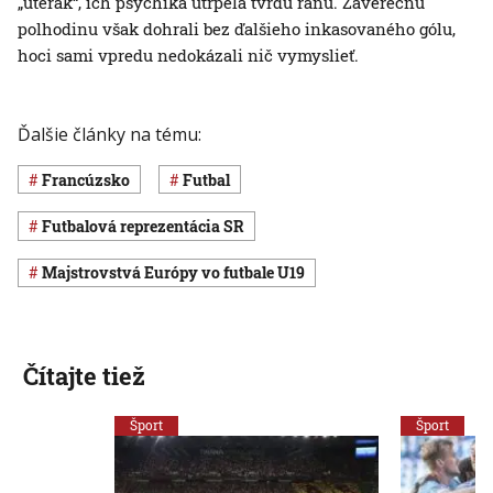
„uterák“, ich psychika utrpela tvrdú ranu. Záverečnú
polhodinu však dohrali bez ďalšieho inkasovaného gólu,
hoci sami vpredu nedokázali nič vymyslieť.
Ďalšie články na tému:
Francúzsko
Futbal
futbalová reprezentácia SR
Majstrovstvá Európy vo futbale U19
Čítajte tiež
Šport
Šport