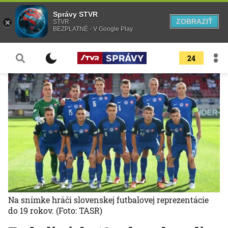
Správy STVR
ZOBRAZIŤ
STVR
BEZPLATNÉ - V Google Play
24
Na snímke hráči slovenskej futbalovej reprezentácie
do 19 rokov.
(Foto: TASR)