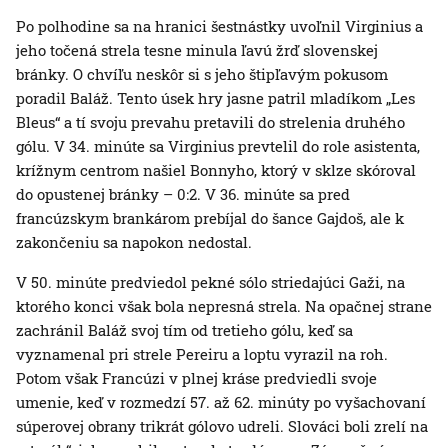
Po polhodine sa na hranici šestnástky uvoľnil Virginius a
jeho točená strela tesne minula ľavú žrď slovenskej
bránky. O chvíľu neskôr si s jeho štipľavým pokusom
poradil Baláž. Tento úsek hry jasne patril mladíkom „Les
Bleus“ a tí svoju prevahu pretavili do strelenia druhého
gólu. V 34. minúte sa Virginius prevtelil do role asistenta,
krížnym centrom našiel Bonnyho, ktorý v sklze skóroval
do opustenej bránky – 0:2. V 36. minúte sa pred
francúzskym brankárom prebíjal do šance Gajdoš, ale k
zakončeniu sa napokon nedostal.
V 50. minúte predviedol pekné sólo striedajúci Gaži, na
ktorého konci však bola nepresná strela. Na opačnej strane
zachránil Baláž svoj tím od tretieho gólu, keď sa
vyznamenal pri strele Pereiru a loptu vyrazil na roh.
Potom však Francúzi v plnej kráse predviedli svoje
umenie, keď v rozmedzí 57. až 62. minúty po vyšachovaní
súperovej obrany trikrát gólovo udreli. Slováci boli zrelí na