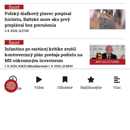
Šport
Poľský diaľkový plavec prepísal
históriu, Baltské more ako prvý
preplával bez prerušenia
3. 8. 2026, 11:27:40
Šport
Infantino po rastúcej kritike zrušil
kontroverzný plán predaja podielu na
MS súkromným investorom
AKTUALIZOVANÉ
1. 8. 2026, 8:18:25
Aktualizované:
1. 8. 2026, 12:48:00
Šport
Futbalové MS so 64 účastníkmi? FIFA
Viac
Videá
Odložené
Najčítanejšie
Po minúte
hľadá nezávislú spoločnosť na
posúdenie rozšírenia turnaja
31. 7. 2026, 15:02:04
Šport
Ďaloga chce vrátiť Zvolen tam, kam
patrí: Verím, že všetci pôjdeme za