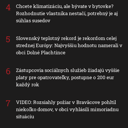
Chcete klimatizáciu, ale bývate v bytovke?
Rozhodnutie vlastníka nestačí, potrebný je aj
súhlas susedov
Slovenský teplotný rekord je rekordom celej
strednej Európy: Najvyššiu hodnotu namerali v
obci Dolné Plachtince
Zástupcovia sociálnych služieb žiadajú vyššie
platy pre opatrovateľky, postupne o 200 eur
každý rok
VIDEO: Rozsiahly požiar v Braväcove pohltil
niekoľko domov, v obci vyhlásili mimoriadnu
situáciu