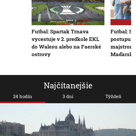
Futbal: Spartak Trnava
Futbal: Sl
vycestuje v 2. predkole EKL
postupu v
do Walesu alebo na Faerské
majstrom 
ostrovy
Maďarska
Najčítanejšie
24 hodín
3 dni
Týždeň