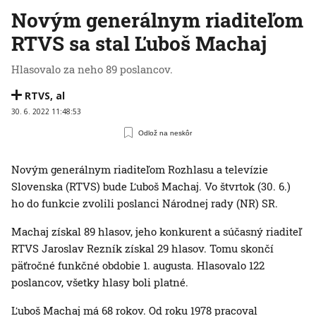
Novým generálnym riaditeľom
RTVS sa stal Ľuboš Machaj
Hlasovalo za neho 89 poslancov.
RTVS
,
al
30. 6. 2022 11:48:53
Odlož na neskôr
Novým generálnym riaditeľom Rozhlasu a televízie
Slovenska (RTVS) bude Ľuboš Machaj. Vo štvrtok (30. 6.)
ho do funkcie zvolili poslanci Národnej rady (NR) SR.
Machaj získal 89 hlasov, jeho konkurent a súčasný riaditeľ
RTVS Jaroslav Rezník získal 29 hlasov. Tomu skončí
päťročné funkčné obdobie 1. augusta. Hlasovalo 122
poslancov, všetky hlasy boli platné.
Ľuboš Machaj má 68 rokov. Od roku 1978 pracoval