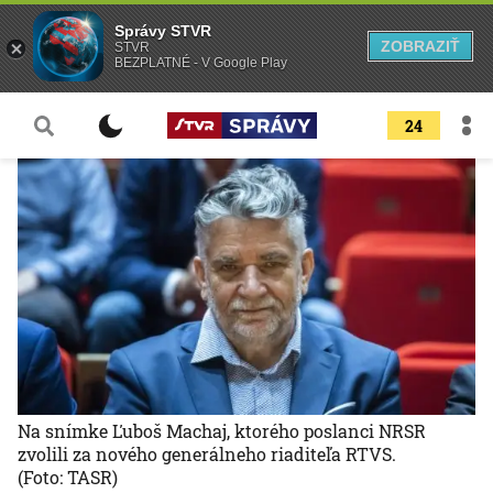
Správy STVR
ZOBRAZIŤ
STVR
BEZPLATNÉ - V Google Play
24
Na snímke Ľuboš Machaj, ktorého poslanci NRSR
zvolili za nového generálneho riaditeľa RTVS.
(Foto: TASR)