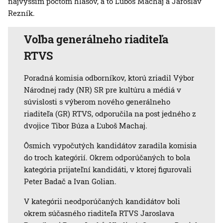
najvyšším počtom hlasov, a to Ľuboš Machaj a Jaroslav
Rezník.
Voľba generálneho riaditeľa
RTVS
Poradná komisia odborníkov, ktorú zriadil Výbor
Národnej rady (NR) SR pre kultúru a médiá v
súvislosti s výberom nového generálneho
riaditeľa (GR) RTVS, odporučila na post jedného z
dvojice Tibor Búza a Ľuboš Machaj.
Ôsmich vypočutých kandidátov zaradila komisia
do troch kategórií. Okrem odporúčaných to bola
kategória prijateľní kandidáti, v ktorej figurovali
Peter Badač a Ivan Golian.
V kategórii neodporúčaných kandidátov boli
okrem súčasného riaditeľa RTVS Jaroslava