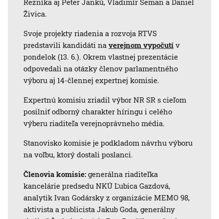
Rezníka aj Peter Janků, Vladimír Seman a Daniel
Živica.
Svoje projekty riadenia a rozvoja RTVS
predstavili kandidáti na
verejnom vypočutí
v
pondelok (13. 6.). Okrem vlastnej prezentácie
odpovedali na otázky členov parlamentného
výboru aj 14-člennej expertnej komisie.
Expertnú komisiu zriadil výbor NR SR s cieľom
posilniť odborný charakter híringu i celého
výberu riaditeľa verejnoprávneho média.
Stanovisko komisie je podkladom návrhu výboru
na voľbu, ktorý dostali poslanci.
Členovia komisie:
generálna riaditeľka
kancelárie predsedu NKÚ Ľubica Gazdová,
analytik Ivan Godársky z organizácie MEMO 98,
aktivista a publicista Jakub Goda, generálny