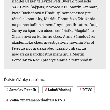
riaditeľ Českej televízie Petr Dvořák, predseda
SAV Pavol Šajgalík, hovorca KBS Martin Kramara,
Iveta Duchoňová z Úradu splnomocnenca pre
rómske komunity, Marián Horanič zo Združenia
na pomoc ľuďom s mentálnym postihnutím, Juraj
Čurný za športovú obec, scenáristka Magdaléna
Glasnerová za kultúrnu obec, Anna Sámelová za
akademickú obec, investigatívny novinár Pavol
Fejér za novinársku obec, László Juhász za
maďarskú národnostnú menšinu a Martin
Dorociak za Radu pre vysielanie a retransmisiu.
Ďalšie články na tému:
Jaroslav Rezník
Ľuboš Machaj
RTVS
voľba generálneho riaditeľa RTVS