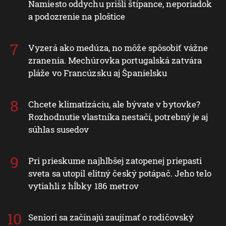
Namiesto oddychu prišli štípance, neporiadok
a podozrenie na ploštice
Vyzerá ako medúza, no môže spôsobiť vážne
zranenia. Mechúrovka portugalská zatvára
pláže vo Francúzsku aj Španielsku
Chcete klimatizáciu, ale bývate v bytovke?
Rozhodnutie vlastníka nestačí, potrebný je aj
súhlas susedov
Pri prieskume najhlbšej zatopenej priepasti
sveta sa utopil elitný český potápač. Jeho telo
vytiahli z hĺbky 186 metrov
Seniori sa začínajú zaujímať o rodičovský