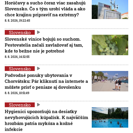
Horúčavy a sucho čoraz viac zasahujú
Slovensko. Čo s tým urobí vláda a ako
chce krajinu pripraviť na extrémy?
8. 8. 2026, 19:22:45
Slovensko
Slovenské vinice bojujú so suchom.
Pestovatelia začali zavlažovať aj tam,
kde to bežne nie je potrebné
8. 8. 2026, 14:32:55
Slovensko
Podvodné ponuky ubytovania v
Chorvátsku: Pár kliknutí na internete a
môžete prísť o peniaze aj dovolenku
8. 8. 2026, 10:51:49
Slovensko
Hygienici upozorňujú na desiatky
nevyhovujúcich kúpalísk. K najväčším
hrozbám patria mykóza a kožné
infekcie