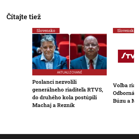
Čítajte tiež
Slovensko
Slovensko
AKTUALIZOVANÉ
Poslanci nezvolili
Voľba riad
generálneho riaditeľa RTVS,
Odborná k
do druhého kola postúpili
Búzu a M
Machaj a Rezník