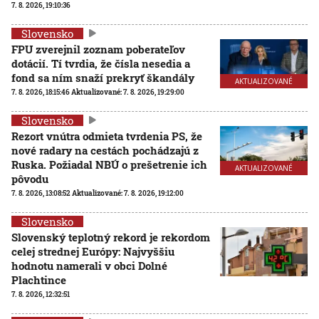
7. 8. 2026, 19:10:36
Slovensko
FPU zverejnil zoznam poberateľov
dotácií. Tí tvrdia, že čísla nesedia a
fond sa ním snaží prekryť škandály
AKTUALIZOVANÉ
7. 8. 2026, 18:15:46
Aktualizované:
7. 8. 2026, 19:29:00
Slovensko
Rezort vnútra odmieta tvrdenia PS, že
nové radary na cestách pochádzajú z
Ruska. Požiadal NBÚ o prešetrenie ich
AKTUALIZOVANÉ
pôvodu
7. 8. 2026, 13:08:52
Aktualizované:
7. 8. 2026, 19:12:00
Slovensko
Slovenský teplotný rekord je rekordom
celej strednej Európy: Najvyššiu
hodnotu namerali v obci Dolné
Plachtince
7. 8. 2026, 12:32:51