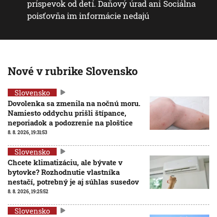
príspevok od detí. Daňový úrad ani Sociálna
poisťovňa im informácie nedajú
Nové v rubrike Slovensko
Slovensko
Dovolenka sa zmenila na nočnú moru.
Namiesto oddychu prišli štípance,
neporiadok a podozrenie na ploštice
8. 8. 2026, 19:31:53
Slovensko
Chcete klimatizáciu, ale bývate v
bytovke? Rozhodnutie vlastníka
nestačí, potrebný je aj súhlas susedov
8. 8. 2026, 19:25:52
Slovensko