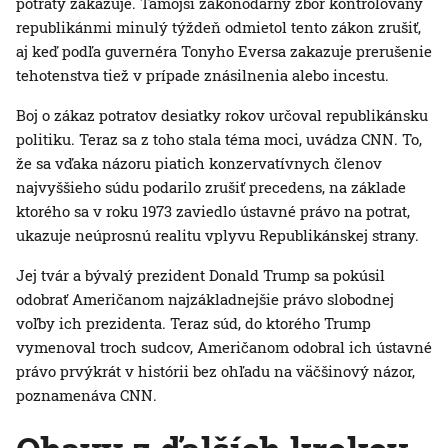
potraty zakazuje. Tamojší zákonodarný zbor kontrolovaný
republikánmi minulý týždeň odmietol tento zákon zrušiť,
aj keď podľa guvernéra Tonyho Eversa zakazuje prerušenie
tehotenstva tiež v prípade znásilnenia alebo incestu.
Boj o zákaz potratov desiatky rokov určoval republikánsku
politiku. Teraz sa z toho stala téma moci, uvádza CNN. To,
že sa vďaka názoru piatich konzervatívnych členov
najvyššieho súdu podarilo zrušiť precedens, na základe
ktorého sa v roku 1973 zaviedlo ústavné právo na potrat,
ukazuje neúprosnú realitu vplyvu Republikánskej strany.
Jej tvár a bývalý prezident Donald Trump sa pokúsil
odobrať Američanom najzákladnejšie právo slobodnej
voľby ich prezidenta. Teraz súd, do ktorého Trump
vymenoval troch sudcov, Američanom odobral ich ústavné
právo prvýkrát v histórii bez ohľadu na väčšinový názor,
poznamenáva CNN.