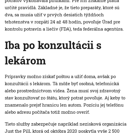
potratov vykonávala pilulkami. Pre ich získanie platia
určité pravidlá. Základné je, že tieto preparáty, ktoré sú
dva, sa musia užiť v prvých desiatich týždňoch
tehotenstva v rozpätí 24 až 48 hodín, povoľuje Úrad pre
kontrolu potravín a liečiv (FDA), teda federálna agentúra.
Iba po konzultácii s
lekárom
Prípravky možno získať poštou a užiť doma, avšak po
konzultácii s lekárom. Tá môže byť osobná, telefonická
alebo prostredníctvom videa. Žena musí svoj zdravotný
stav konzultovať zo štátu, ktorý potrat povoľuje. Aj keby to
znamenalo prejsť hranicu len autom. Pozíciu jej telefónu
alebo adresu počítača totiž možno overiť.
Tieto služby zabezpečuje napríklad nezisková organizácia
Just the Pill, ktorá od októbra 2020 poskytla vyše 2 500