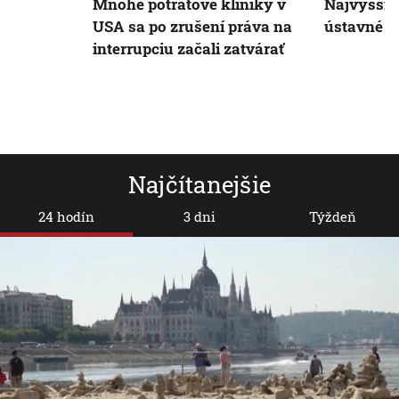
Mnohé potratové kliniky v
Najvyšší 
USA sa po zrušení práva na
ústavné p
interrupciu začali zatvárať
Najčítanejšie
24 hodín
3 dni
Týždeň