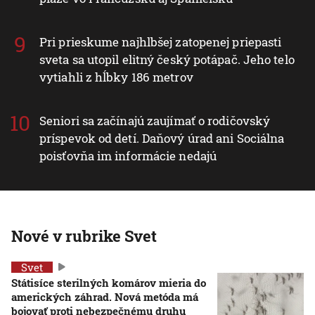
Pri prieskume najhlbšej zatopenej priepasti
sveta sa utopil elitný český potápač. Jeho telo
vytiahli z hĺbky 186 metrov
Seniori sa začínajú zaujímať o rodičovský
príspevok od detí. Daňový úrad ani Sociálna
poisťovňa im informácie nedajú
Nové v rubrike Svet
Svet
Státisíce sterilných komárov mieria do
amerických záhrad. Nová metóda má
bojovať proti nebezpečnému druhu