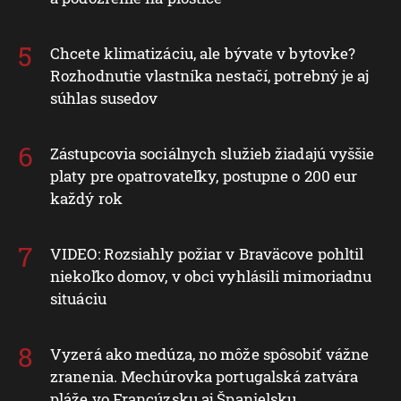
Chcete klimatizáciu, ale bývate v bytovke?
Rozhodnutie vlastníka nestačí, potrebný je aj
súhlas susedov
Zástupcovia sociálnych služieb žiadajú vyššie
platy pre opatrovateľky, postupne o 200 eur
každý rok
VIDEO: Rozsiahly požiar v Braväcove pohltil
niekoľko domov, v obci vyhlásili mimoriadnu
situáciu
Vyzerá ako medúza, no môže spôsobiť vážne
zranenia. Mechúrovka portugalská zatvára
pláže vo Francúzsku aj Španielsku