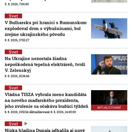
9. 8. 2026, 7:00:00
Svet
V Bulharsku pri hranici s Rumunskom
explodoval dron s výbušninami, bol
zrejme ukrajinského pôvodu
8. 8. 2026, 17:52:27
Svet
Na Ukrajine nezostala žiadna
nepoškodená tepelná elektráreň, tvrdí
V. Zelenskyj
8. 8. 2026, 15:34:46
Svet
Vládna TISZA vybrala meno kandidáta
na nového maďarského prezidenta,
jeho zvolenie sa očakáva budúci týždeň
AKTUALIZOVANÉ
8. 8. 2026, 13:51:54
Aktualizované:
8. 8. 2026, 14:49:00
Svet
Nízka hladina Dunaja odhalila aj nové