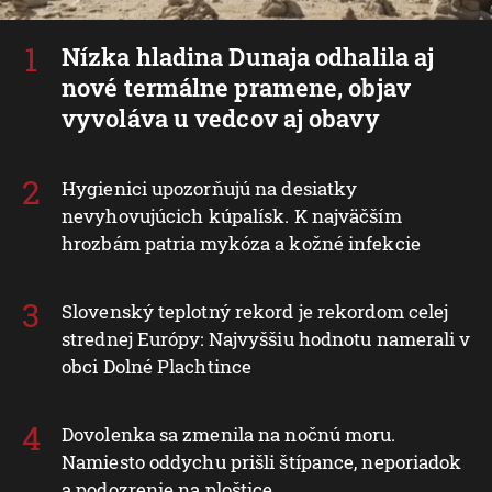
Nízka hladina Dunaja odhalila aj
nové termálne pramene, objav
vyvoláva u vedcov aj obavy
Hygienici upozorňujú na desiatky
nevyhovujúcich kúpalísk. K najväčším
hrozbám patria mykóza a kožné infekcie
Slovenský teplotný rekord je rekordom celej
strednej Európy: Najvyššiu hodnotu namerali v
obci Dolné Plachtince
Dovolenka sa zmenila na nočnú moru.
Namiesto oddychu prišli štípance, neporiadok
a podozrenie na ploštice