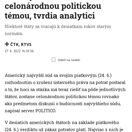
celonárodnou politickou
témou, tvrdia analytici
Niektoré štáty sa vracajú k desiatkam rokov starým
normám.
ČTK
,
RTVS
27. 6. 2022 16:35:56
Odlož na neskôr
Americký najvyšší súd sa svojím piatkovým (24. 6.)
rozhodnutím o zrušení ústavného práva na potrat postaral
o to, že hoci sa otázka má teraz riešiť na pôde jednotlivých
štátov, zostane celonárodnou politickou témou rovnako
ako predmetom diskusií o budúcnosti najvyššieho súdu,
napísal server POLITICO.
V desiatich amerických štátoch na základe piatkového
(24. 6.) verdiktu už zákaz potratov platí. Najviac z nich je