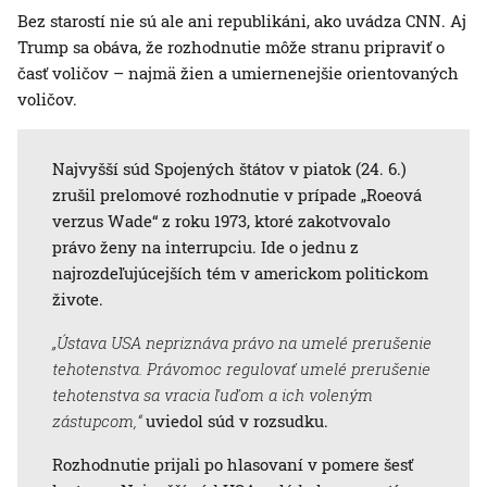
Bez starostí nie sú ale ani republikáni, ako uvádza CNN. Aj
Trump sa obáva, že rozhodnutie môže stranu pripraviť o
časť voličov – najmä žien a umiernenejšie orientovaných
voličov.
Najvyšší súd Spojených štátov v piatok (24. 6.)
zrušil prelomové rozhodnutie v prípade „Roeová
verzus Wade“ z roku 1973, ktoré zakotvovalo
právo ženy na interrupciu. Ide o jednu z
najrozdeľujúcejších tém v americkom politickom
živote.
„Ústava USA nepriznáva právo na umelé prerušenie
tehotenstva. Právomoc regulovať umelé prerušenie
tehotenstva sa vracia ľuďom a ich voleným
zástupcom,“
uviedol súd v rozsudku.
Rozhodnutie prijali po hlasovaní v pomere šesť