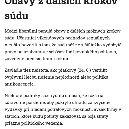
Obavy z ďalších krokov
súdu
Medzi liberálmi panujú obavy z ďalších možných krokov
súdu. Účastníci víkendových pochodov sexuálnych
menšín hovorili o tom, že súd môže zrušiť ťažko vydobyté
právo na uzatváranie sobášov ľudí rovnakého pohlavia,
zavedené pred siedmimi rokmi.
Zavládla tiež neistota, ako piatkový (24. 6.) verdikt
ovplyvní liečbu riešenia neplodnosti alebo politiku
antikoncepcie.
Niektoré podniky síce rýchlo ohlásili, že rozšíria
zdravotné poistenie, aby pokrylo úhradu za zvýšené
výdavky pri hľadaní potratových možností, avšak firmy v
štátoch, ktoré budú potraty zakazovať, sa boja straty
priazne politického vedenia.