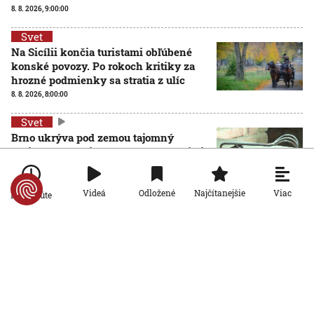
8. 8. 2026, 9:00:00
Svet
Na Sicílii končia turistami obľúbené
konské povozy. Po rokoch kritiky za
hrozné podmienky sa stratia z ulíc
8. 8. 2026, 8:00:00
Svet
Brno ukrýva pod zemou tajomný
zážitkový labyrint. My sme sa doň išli
pozrieť s kamerou
8. 8. 2026, 7:00:00
Viac
Videá
Odložené
Najčítanejšie
Po minúte
Svet
VIDEO: Zemetrasenie v Japonsku
zastihlo lekárov uprostred operácie,
pacienta chránili vlastnými telami
7. 8. 2026, 15:01:59
Svet
Nemecký kancelár Merz čelí silnejúcej