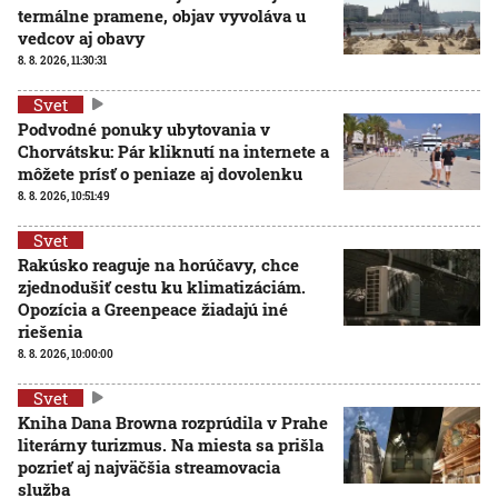
termálne pramene, objav vyvoláva u
vedcov aj obavy
8. 8. 2026, 11:30:31
Svet
Podvodné ponuky ubytovania v
Chorvátsku: Pár kliknutí na internete a
môžete prísť o peniaze aj dovolenku
8. 8. 2026, 10:51:49
Svet
Rakúsko reaguje na horúčavy, chce
zjednodušiť cestu ku klimatizáciám.
Opozícia a Greenpeace žiadajú iné
riešenia
8. 8. 2026, 10:00:00
Svet
Kniha Dana Browna rozprúdila v Prahe
literárny turizmus. Na miesta sa prišla
pozrieť aj najväčšia streamovacia
služba