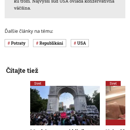
ku trom. Najvyšší súd USA ovláda konzervatívna
väčšina.
Ďalšie články na tému:
potraty
republikáni
USA
Čítajte tiež
Svet
Svet