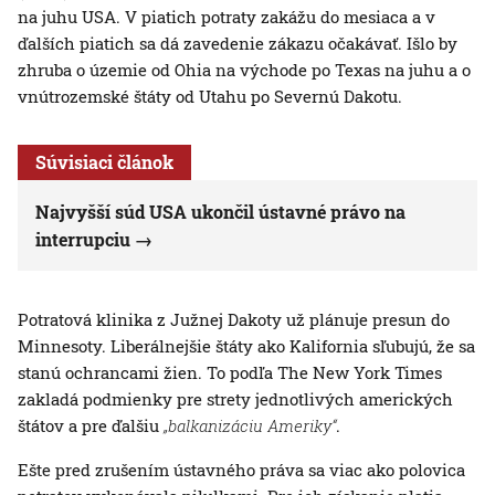
na juhu USA. V piatich potraty zakážu do mesiaca a v
ďalších piatich sa dá zavedenie zákazu očakávať. Išlo by
zhruba o územie od Ohia na východe po Texas na juhu a o
vnútrozemské štáty od Utahu po Severnú Dakotu.
Súvisiaci článok
Najvyšší súd USA ukončil ústavné právo na
interrupciu
Potratová klinika z Južnej Dakoty už plánuje presun do
Minnesoty. Liberálnejšie štáty ako Kalifornia sľubujú, že sa
stanú ochrancami žien. To podľa The New York Times
zakladá podmienky pre strety jednotlivých amerických
štátov a pre ďalšiu
„balkanizáciu Ameriky“
.
Ešte pred zrušením ústavného práva sa viac ako polovica