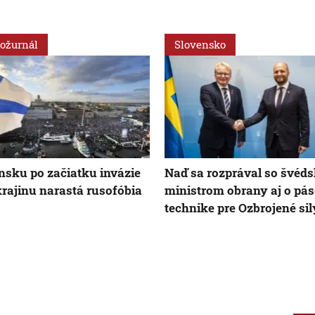
ožurnál
Slovensko
nsku po začiatku invázie
Naď sa rozprával so švé
rajinu narastá rusofóbia
ministrom obrany aj o pás
technike pre Ozbrojené si