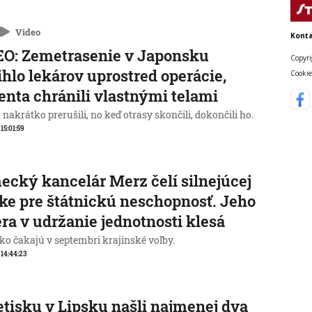
Video
Konta
O: Zemetrasenie v Japonsku
Copyri
ihlo lekárov uprostred operácie,
Cookie
enta chránili vlastnými telami
nakrátko prerušili, no keď otrasy skončili, dokončili ho.
 15:01:59
cký kancelár Merz čelí silnejúcej
ike pre štátnickú neschopnosť. Jeho
ra v udržanie jednotnosti klesá
o čakajú v septembri krajinské voľby.
, 14:44:23
etisku v Lipsku našli najmenej dva