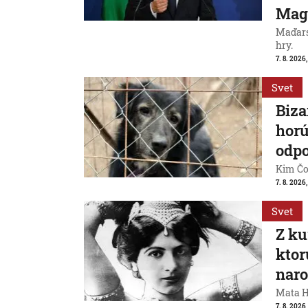
Mag
Maďarsk
hry.
7. 8. 2026,
Svet
Biza
horú
odpo
Kim Čon
7. 8. 2026,
Svet
Z ku
ktor
naro
Mata Ha
7. 8. 2026