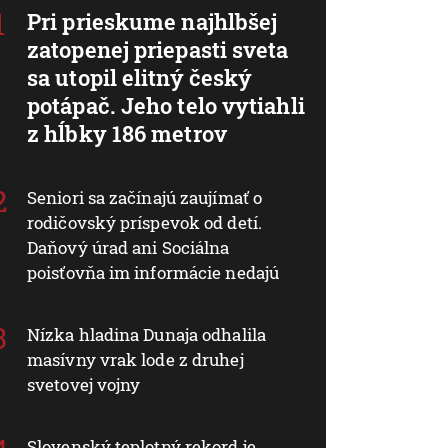
Pri prieskume najhlbšej
zatopenej priepasti sveta
sa utopil elitný český
potápač. Jeho telo vytiahli
z hĺbky 186 metrov
Seniori sa začínajú zaujímať o
rodičovský príspevok od detí.
Daňový úrad ani Sociálna
poisťovňa im informácie nedajú
Nízka hladina Dunaja odhalila
masívny vrak lode z druhej
svetovej vojny
Slovenský teplotný rekord je