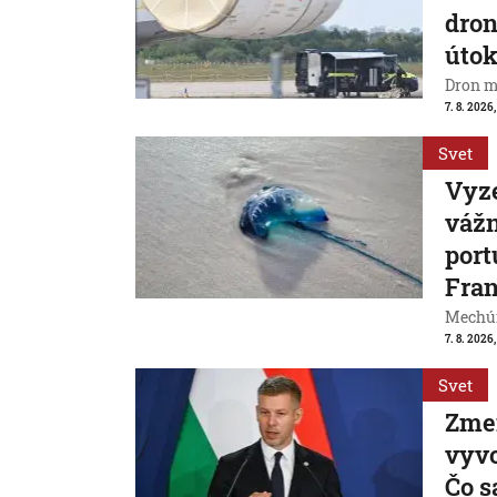
dron
útok
Dron m
7. 8. 2026,
Svet
Vyze
váž
port
Fran
Mechúr
7. 8. 2026,
Svet
Zme
vyvo
Čo s