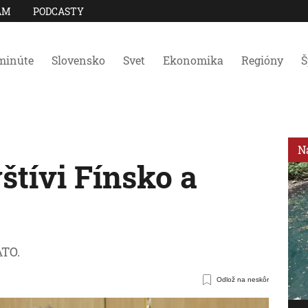
AM
PODCASTY
minúte
Slovensko
Svet
Ekonomika
Regióny
Š
N
štívi Fínsko a
ATO.
Odlož na neskôr