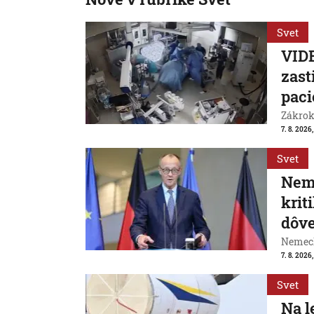
Svet
VIDE
zast
paci
Zákrok 
7. 8. 2026,
Svet
Neme
krit
dôve
Nemeck
7. 8. 2026
Svet
Na l