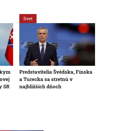
Svet
Svet
dskym
Predstavitelia Švédska, Fínska
VIDEO: Zeme
ovej
a Turecka sa stretnú v
Japonsku za
ly SR
najbližších dňoch
uprostred op
chránili vla