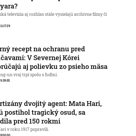
yara?
á televízia aj rozhlas stále vysielajú archívne filmy či
 11:17:29
rný recept na ochranu pred
čavami: V Severnej Kórei
rúčajú aj polievku zo psieho mäsa
g-un vraj trpí spolu s ľuďmi.
 9:39:55
rtizány dvojitý agent: Mata Hari,
ú postihol tragický osud, sa
dila pred 150 rokmi
ri v roku 1917 popravili.
, 8:00:00