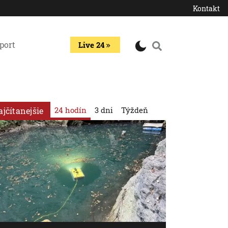
Kontakt
port
Live 24
24 hodín
3 dni
Týždeň
ajčítanejšie