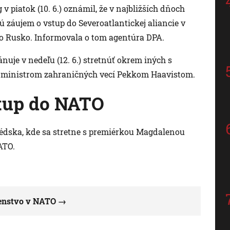
 piatok (10. 6.) oznámil, že v najbližších dňoch
ú záujem o vstup do Severoatlantickej aliancie v
lo Rusko. Informovala o tom agentúra DPA.
nuje v nedeľu (12. 6.) stretnúť okrem iných s
 ministrom zahraničných vecí Pekkom Haavistom.
stup do NATO
Švédska, kde sa stretne s premiérkou Magdalenou
ATO.
členstvo v NATO