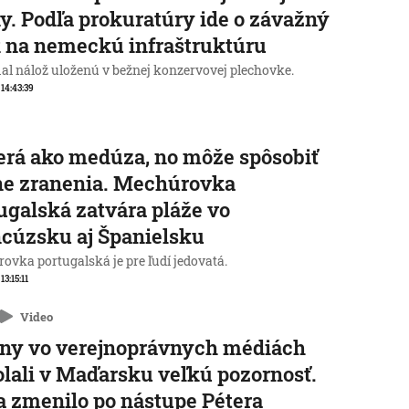
y. Podľa prokuratúry ide o závažný
 na nemeckú infraštruktúru
al nálož uloženú v bežnej konzervovej plechovke.
 14:43:39
rá ako medúza, no môže spôsobiť
ne zranenia. Mechúrovka
ugalská zatvára pláže vo
cúzsku aj Španielsku
ovka portugalská je pre ľudí jedovatá.
 13:15:11
Video
ny vo verejnoprávnych médiách
lali v Maďarsku veľkú pozornosť.
a zmenilo po nástupe Pétera