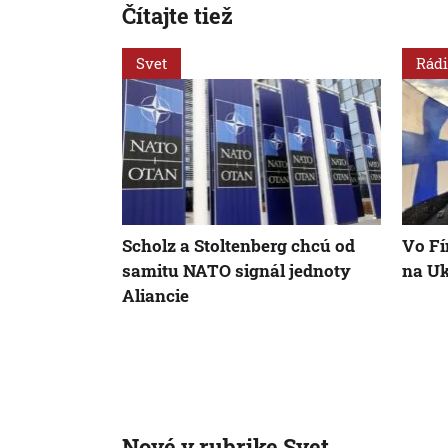
Čítajte tiež
Svet
Rádi
Scholz a Stoltenberg chcú od
Vo Fí
samitu NATO signál jednoty
na Uk
Aliancie
Nové v rubrike Svet