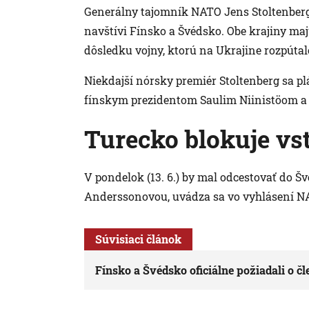
Generálny tajomník NATO Jens Stoltenberg v
navštívi Fínsko a Švédsko. Obe krajiny maj
dôsledku vojny, ktorú na Ukrajine rozpúta
Niekdajší nórsky premiér Stoltenberg sa plá
fínskym prezidentom Saulim Niinistöom a
Turecko blokuje v
V pondelok (13. 6.) by mal odcestovať do 
Anderssonovou, uvádza sa vo vyhlásení N
Súvisiaci článok
Fínsko a Švédsko oficiálne požiadali o 