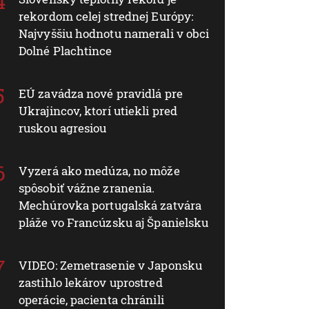
rekordom celej strednej Európy:
Najvyššiu hodnotu namerali v obci
Dolné Plachtince
EÚ zavádza nové pravidlá pre
Ukrajincov, ktorí utiekli pred
ruskou agresiou
Vyzerá ako medúza, no môže
spôsobiť vážne zranenia.
Mechúrovka portugalská zatvára
pláže vo Francúzsku aj Španielsku
VIDEO: Zemetrasenie v Japonsku
zastihlo lekárov uprostred
operácie, pacienta chránili