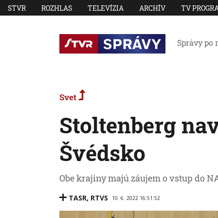
STVR
ROZHLAS
TELEVÍZIA
ARCHÍV
TV PROGR
Správy po 
Svet
Stoltenberg nav
Švédsko
Obe krajiny majú záujem o vstup do N
TASR
,
RTVS
10. 6. 2022 16:51:52