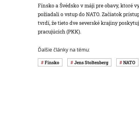
Fínsko a Švédsko v máji pre obavy, ktoré vy
požiadali o vstup do NATO. Začiatok príst
tvrdí, že tieto dve severské krajiny posky
pracujúcich (PKK).
Ďalšie články na tému:
Fínsko
Jens Stoltenberg
NATO