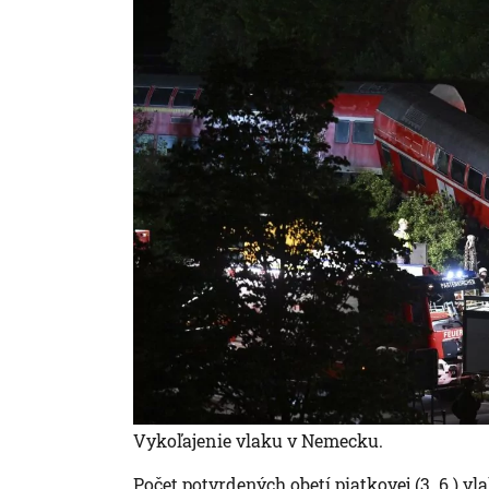
Vykoľajenie vlaku v Nemecku.
Počet potvrdených obetí piatkovej (3. 6.) 