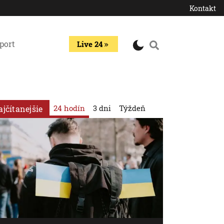
Kontakt
port
Live 24
24 hodín
3 dni
Týždeň
ajčítanejšie