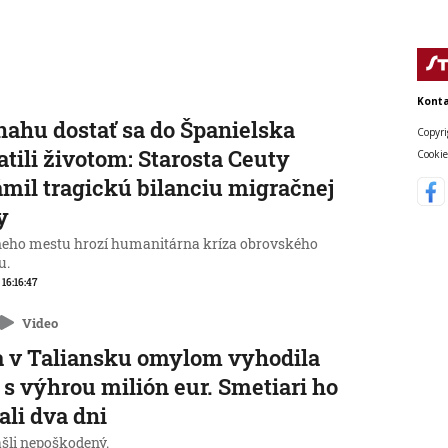
Konta
nahu dostať sa do Španielska
Copyri
atili životom: Starosta Ceuty
Cookie
mil tragickú bilanciu migračnej
y
neho mestu hrozí humanitárna kríza obrovského
u.
 16:16:47
Video
 v Taliansku omylom vyhodila
 s výhrou milión eur. Smetiari ho
ali dva dni
ašli nepoškodený.