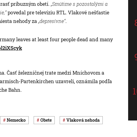
trasť príbuzným obetí.
„Smútime s pozostalými a
ie,“
povedal pre televíziu RTL. Vlakové nešťastie
miesta nehody za
„depresívne“
.
ermany leaves at least four people dead and many
fpl2iXScyk
áma. Časť železničnej trate medzi Mníchovom a
rmisch-Partenkirchen uzavreli, oznámila podľa
che Bahn.
Nemecko
obete
vlaková nehoda