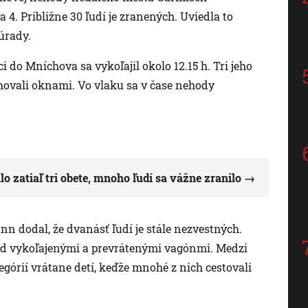
4. Približne 30 ľudí je zranených. Uviedla to
úrady.
i do Mníchova sa vykoľajil okolo 12.15 h. Tri jeho
ťahovali oknami. Vo vlaku sa v čase nehody
 zatiaľ tri obete, mnoho ľudí sa vážne zranilo
 dodal, že dvanásť ľudí je stále nezvestných.
pod vykoľajenými a prevrátenými vagónmi. Medzi
górií vrátane detí, keďže mnohé z nich cestovali