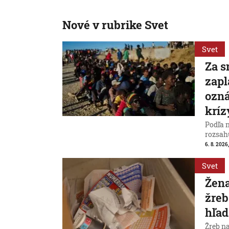
Nové v rubrike Svet
Svet
Za s
zapl
ozná
kríz
Podľa 
rozsah
6. 8. 2026,
Svet
Žena
žreb
hľad
Žreb n