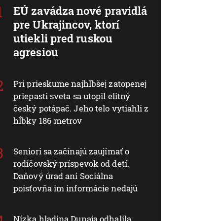
EÚ zavádza nové pravidlá
pre Ukrajincov, ktorí
utiekli pred ruskou
agresiou
Pri prieskume najhlbšej zatopenej
priepasti sveta sa utopil elitný
český potápač. Jeho telo vytiahli z
hĺbky 186 metrov
Seniori sa začínajú zaujímať o
rodičovský príspevok od detí.
Daňový úrad ani Sociálna
poisťovňa im informácie nedajú
Nízka hladina Dunaja odhalila