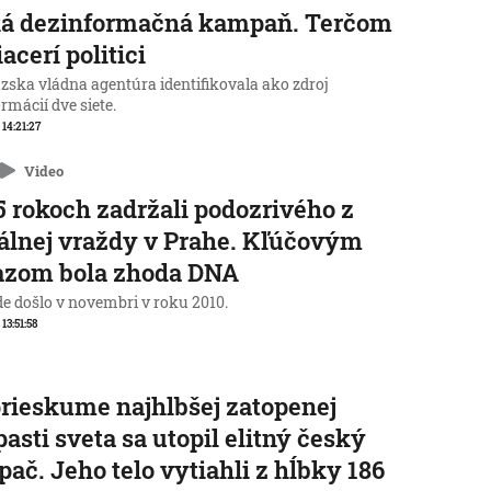
ká dezinformačná kampaň. Terčom
iacerí politici
zska vládna agentúra identifikovala ako zdroj
rmácií dve siete.
 14:21:27
Video
5 rokoch zadržali podozrivého z
álnej vraždy v Prahe. Kľúčovým
azom bola zhoda DNA
de došlo v novembri v roku 2010.
 13:51:58
prieskume najhlbšej zatopenej
pasti sveta sa utopil elitný český
pač. Jeho telo vytiahli z hĺbky 186