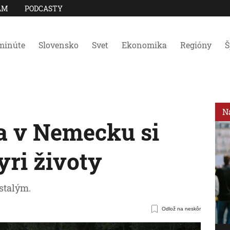
AM
PODCASTY
minúte
Slovensko
Svet
Ekonomika
Regióny
Š
N
a v Nemecku si
yri životy
stalým.
Odlož na neskôr