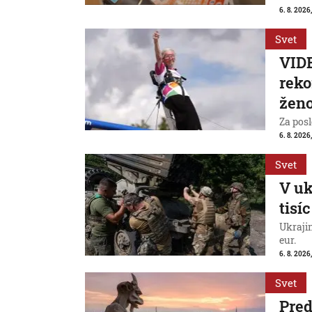
6. 8. 2026,
Svet
VIDE
reko
ženo
Za posl
6. 8. 2026
Svet
V uk
tisí
Ukraji
eur.
6. 8. 2026
Svet
Pred