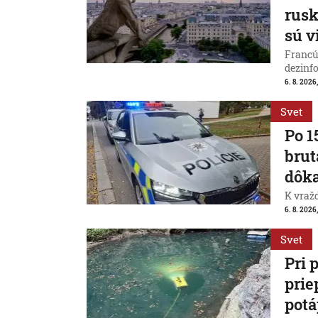
rus
sú v
Francú
dezinfo
6. 8. 2026,
Svet
Po 1
brut
dôk
K vraž
6. 8. 2026,
Svet
Pri 
prie
potá