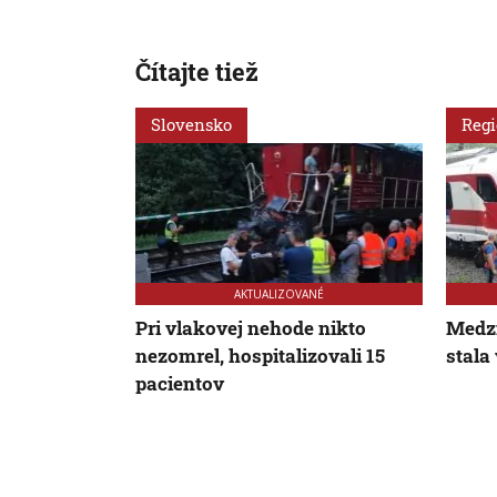
Čítajte tiež
Slovensko
Reg
AKTUALIZOVANÉ
Pri vlakovej nehode nikto
Medzi
nezomrel, hospitalizovali 15
stala
pacientov