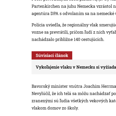
Partenkirchen na juhu Nemecka vzrástol na 
agentúra DPA s odvolaním sa na nemecké 
Polícia uviedla, že regionálny vlak smerujúc
vozne sa prevrátili, pričom ľudí z nich vy
nachádzalo približne 140 cestujúcich.
Súvisiaci článok
Vykoľajenie vlaku v Nemecku si vyžiadalo
Bavorský minister vnútra Joachim Herrmann
Nevylúčil, že ich telá sa môžu nachádzať 
zranenými sú ľudia všetkých vekových kate
vlakom domov zo školy.