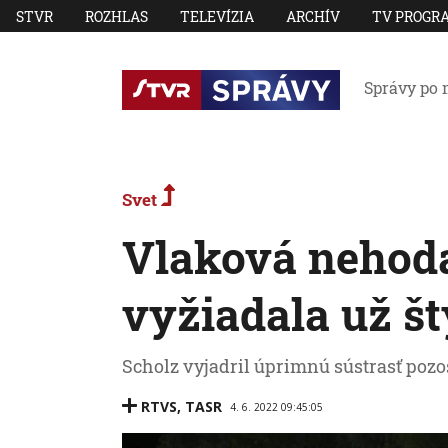
STVR
ROZHLAS
TELEVÍZIA
ARCHÍV
TV PROGR
Správy po 
Svet
Vlaková nehod
vyžiadala už št
Scholz vyjadril úprimnú sústrasť pozo
RTVS
,
TASR
4. 6. 2022 09:45:05