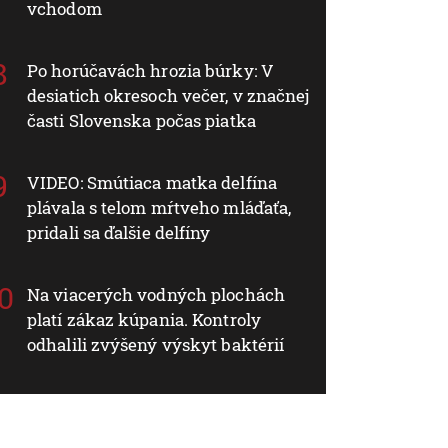
vchodom
Po horúčavách hrozia búrky: V
desiatich okresoch večer, v značnej
časti Slovenska počas piatka
VIDEO: Smútiaca matka delfína
plávala s telom mŕtveho mláďaťa,
pridali sa ďalšie delfíny
Na viacerých vodných plochách
platí zákaz kúpania. Kontroly
odhalili zvýšený výskyt baktérií