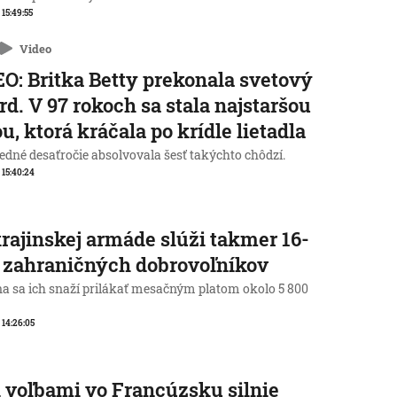
 15:49:55
Video
O: Britka Betty prekonala svetový
rd. V 97 rokoch sa stala najstaršou
u, ktorá kráčala po krídle lietadla
edné desaťročie absolvovala šesť takýchto chôdzí.
, 15:40:24
rajinskej armáde slúži takmer 16-
c zahraničných dobrovoľníkov
na sa ich snaží prilákať mesačným platom okolo 5 800
, 14:26:05
 voľbami vo Francúzsku silnie