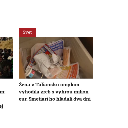
Svet
Svet
Žena v Taliansku omylom
VIDEO: Britk
om:
vyhodila žreb s výhrou milión
svetový reko
eur. Smetiari ho hľadali dva dni
stala najsta
ej
kráčala po kr