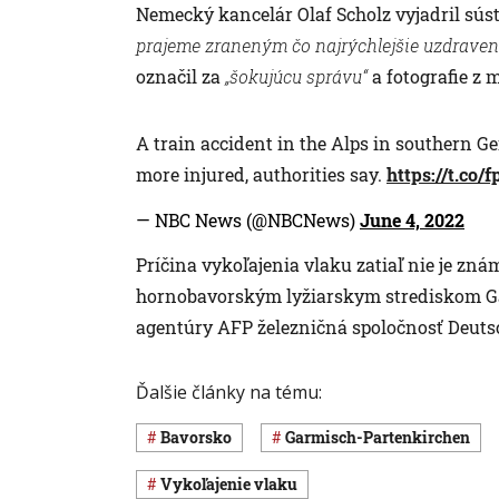
Nemecký kancelár Olaf Scholz vyjadril sús
prajeme zraneným čo najrýchlejšie uzdraven
označil za
„šokujúcu správu“
a fotografie z 
A train accident in the Alps in southern G
more injured, authorities say.
https://t.co/
— NBC News (@NBCNews)
June 4, 2022
Príčina vykoľajenia vlaku zatiaľ nie je zn
hornobavorským lyžiarskym strediskom Ga
agentúry AFP železničná spoločnosť Deuts
Ďalšie články na tému:
Bavorsko
Garmisch-Partenkirchen
vykoľajenie vlaku