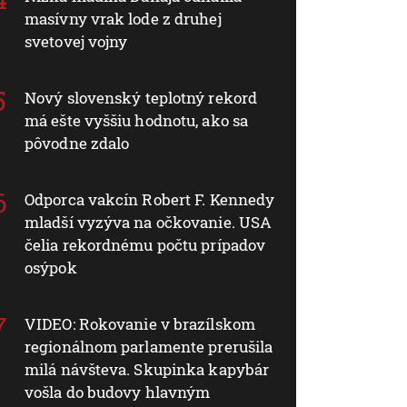
masívny vrak lode z druhej
svetovej vojny
Nový slovenský teplotný rekord
má ešte vyššiu hodnotu, ako sa
pôvodne zdalo
Odporca vakcín Robert F. Kennedy
mladší vyzýva na očkovanie. USA
čelia rekordnému počtu prípadov
osýpok
VIDEO: Rokovanie v brazílskom
regionálnom parlamente prerušila
milá návšteva. Skupinka kapybár
vošla do budovy hlavným