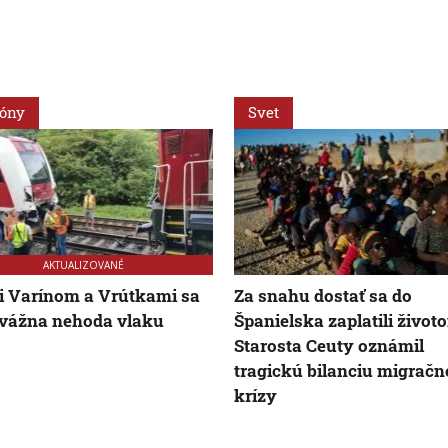
ióny
Svet
AKTUALIZOVANÉ
 Varínom a Vrútkami sa
Za snahu dostať sa do
 vážna nehoda vlaku
Španielska zaplatili život
Starosta Ceuty oznámil
tragickú bilanciu migračn
krízy