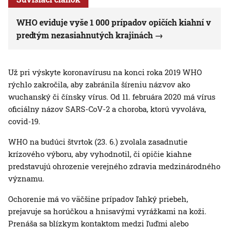
WHO eviduje vyše 1 000 prípadov opičích kiahní v
predtým nezasiahnutých krajinách
Už pri výskyte koronavírusu na konci roka 2019 WHO
rýchlo zakročila, aby zabránila šíreniu názvov ako
wuchanský či čínsky vírus. Od 11. februára 2020 má vírus
oficiálny názov SARS-CoV-2 a choroba, ktorú vyvoláva,
covid-19.
WHO na budúci štvrtok (23. 6.) zvolala zasadnutie
krízového výboru, aby vyhodnotil, či opičie kiahne
predstavujú ohrozenie verejného zdravia medzinárodného
významu.
Ochorenie má vo väčšine prípadov ľahký priebeh,
prejavuje sa horúčkou a hnisavými vyrážkami na koži.
Prenáša sa blízkym kontaktom medzi ľuďmi alebo