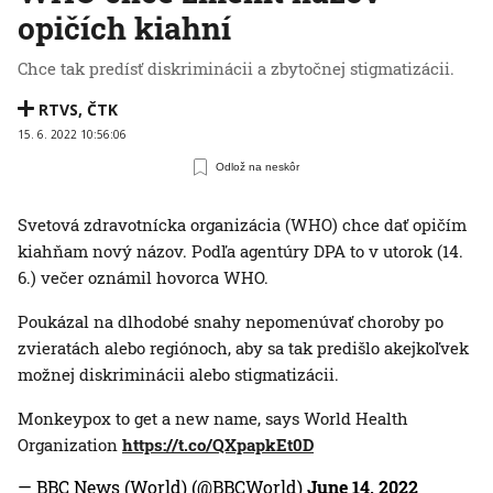
opičích kiahní
Chce tak predísť diskriminácii a zbytočnej stigmatizácii.
RTVS
,
ČTK
15. 6. 2022 10:56:06
Odlož na neskôr
Svetová zdravotnícka organizácia (WHO) chce dať opičím
kiahňam nový názov. Podľa agentúry DPA to v utorok (14.
6.) večer oznámil hovorca WHO.
Poukázal na dlhodobé snahy nepomenúvať choroby po
zvieratách alebo regiónoch, aby sa tak predišlo akejkoľvek
možnej diskriminácii alebo stigmatizácii.
Monkeypox to get a new name, says World Health
Organization
https://t.co/QXpapkEt0D
— BBC News (World) (@BBCWorld)
June 14, 2022