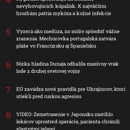
nevyhovujúcich kúpalísk. K najväčším
hrozbám patria mykóza a kožné infekcie
Vyzerá ako medúza, no môže spôsobiť vážne
zranenia. Mechúrovka portugalská zatvára
pláže vo Francúzsku aj Španielsku
Nízka hladina Dunaja odhalila masívny vrak
lode z druhej svetovej vojny
EÚ zavádza nové pravidlá pre Ukrajincov, ktorí
utiekli pred ruskou agresiou
VIDEO: Zemetrasenie v Japonsku zastihlo
lekárov uprostred operácie, pacienta chránili
vlastnými telami