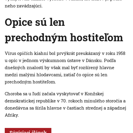
neho zavádzajúci.
Opice sú len
prechodným hostiteľom
Vírus opičích kiahní bol prvýkrát preukázaný v roku 1958
u opíc v jednom výskumnom ústave v Dánsku. Podľa
dnešných znalostí by však mal byť rozšírený hlavne
medzi malými hlodavcami, zatiaľ čo opice sú len
prechodným hostiteľom.
Choroba sa u ľudí začala vyskytovať v Konžskej
demokratickej republike v 70. rokoch minulého storočia a
donedávna sa šírila hlavne v častiach strednej a západnej
Afriky.
Súvisiaci článok