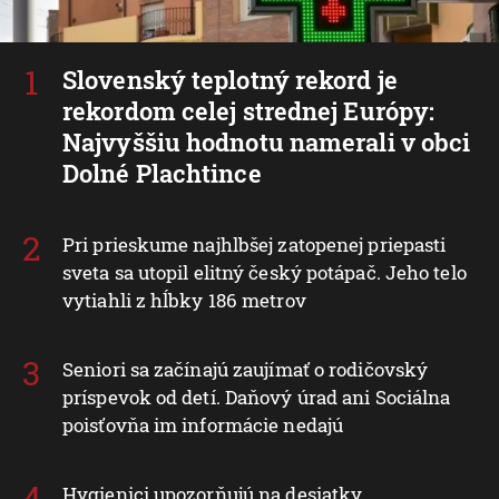
Slovenský teplotný rekord je
rekordom celej strednej Európy:
Najvyššiu hodnotu namerali v obci
Dolné Plachtince
Pri prieskume najhlbšej zatopenej priepasti
sveta sa utopil elitný český potápač. Jeho telo
vytiahli z hĺbky 186 metrov
Seniori sa začínajú zaujímať o rodičovský
príspevok od detí. Daňový úrad ani Sociálna
poisťovňa im informácie nedajú
Hygienici upozorňujú na desiatky