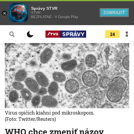
Správy STVR
ZOBRAZIŤ
STVR
BEZPLATNÉ - V Google Play
24
Vírus opičích kiahní pod mikroskopom.
(Foto: Twitter/Reuters)
WHO chce zmeniť názov