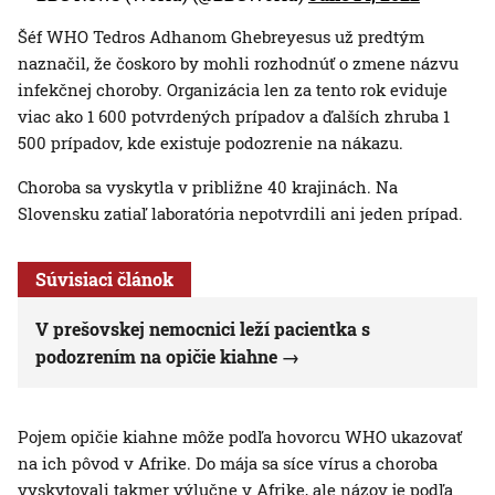
Šéf WHO Tedros Adhanom Ghebreyesus už predtým
naznačil, že čoskoro by mohli rozhodnúť o zmene názvu
infekčnej choroby. Organizácia len za tento rok eviduje
viac ako 1 600 potvrdených prípadov a ďalších zhruba 1
500 prípadov, kde existuje podozrenie na nákazu.
Choroba sa vyskytla v približne 40 krajinách. Na
Slovensku zatiaľ laboratória nepotvrdili ani jeden prípad.
Súvisiaci článok
V prešovskej nemocnici leží pacientka s
podozrením na opičie kiahne
Pojem opičie kiahne môže podľa hovorcu WHO ukazovať
na ich pôvod v Afrike. Do mája sa síce vírus a choroba
vyskytovali takmer výlučne v Afrike, ale názov je podľa