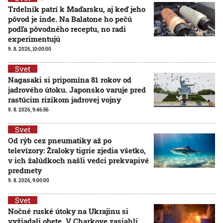
Trdelník patrí k Maďarsku, aj keď jeho
pôvod je inde. Na Balatone ho pečú
podľa pôvodného receptu, no radi
experimentujú
9. 8. 2026, 10:00:00
Svet
Nagasaki si pripomína 81 rokov od
jadrového útoku. Japonsko varuje pred
rastúcim rizikom jadrovej vojny
9. 8. 2026, 9:46:56
Svet
Od rýb cez pneumatiky až po
televízory: Žraloky tigrie zjedia všetko,
v ich žalúdkoch našli vedci prekvapivé
predmety
9. 8. 2026, 9:00:00
Svet
Nočné ruské útoky na Ukrajinu si
vyžiadali obete. V Charkove zasiahli