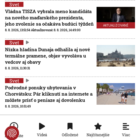
Svet
Vládna TISZA vybrala meno kandidáta
na nového maďarského prezidenta,
jeho zvolenie sa očakáva budúci týždeň
AKTUALIZOVANÉ
8. 8. 2026, 13:51:54
Aktualizované:
8. 8. 2026, 14:49:00
Svet
Nízka hladina Dunaja odhalila aj nové
termálne pramene, objav vyvoláva u
vedcov aj obavy
8. 8. 2026, 11:30:31
Svet
Podvodné ponuky ubytovania v
Chorvátsku: Pár kliknutí na internete a
môžete prísť o peniaze aj dovolenku
8. 8. 2026, 10:51:49
Svet
Rakúsko reaguje na horúčavy, chce zjednodušiť cestu ku
Viac
Videá
Odložené
Najčítanejšie
Po minúte
klimatizáciám. Opozícia a Greenpeace žiadajú iné