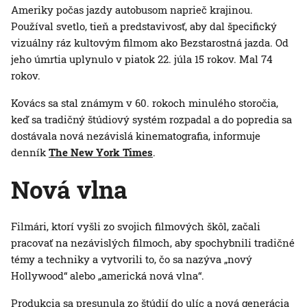
Ameriky počas jazdy autobusom naprieč krajinou.
Používal svetlo, tieň a predstavivosť, aby dal špecifický
vizuálny ráz kultovým filmom ako Bezstarostná jazda. Od
jeho úmrtia uplynulo v piatok 22. júla 15 rokov. Mal 74
rokov.
Kovács sa stal známym v 60. rokoch minulého storočia,
keď sa tradičný štúdiový systém rozpadal a do popredia sa
dostávala nová nezávislá kinematografia, informuje
denník
The New York Times
.
Nová vlna
Filmári, ktorí vyšli zo svojich filmových škôl, začali
pracovať na nezávislých filmoch, aby spochybnili tradičné
témy a techniky a vytvorili to, čo sa nazýva „nový
Hollywood“ alebo „americká nová vlna“.
Produkcia sa presunula zo štúdií do ulíc a nová generácia