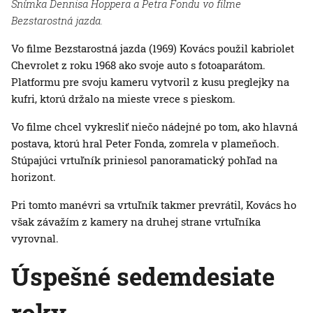
Snímka Dennisa Hoppera a Petra Fondu vo filme
Bezstarostná jazda.
Vo filme Bezstarostná jazda (1969) Kovács použil kabriolet
Chevrolet z roku 1968 ako svoje auto s fotoaparátom.
Platformu pre svoju kameru vytvoril z kusu preglejky na
kufri, ktorú držalo na mieste vrece s pieskom.
Vo filme chcel vykresliť niečo nádejné po tom, ako hlavná
postava, ktorú hral Peter Fonda, zomrela v plameňoch.
Stúpajúci vrtuľník priniesol panoramatický pohľad na
horizont.
Pri tomto manévri sa vrtuľník takmer prevrátil, Kovács ho
však závažím z kamery na druhej strane vrtuľníka
vyrovnal.
Úspešné sedemdesiate
roky