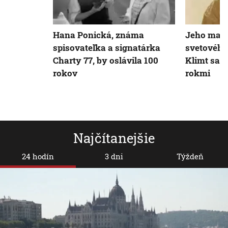
Hana Ponická, známa
Jeho maľb
spisovateľka a signatárka
svetového
Charty 77, by oslávila 100
Klimt sa n
rokov
rokmi
Najčítanejšie
24 hodín
3 dni
Týždeň