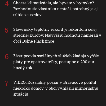
Chcete klimatizáciu, ale bývate v bytovke?
Rozhodnutie vlastníka nestačí, potrebný je aj
súhlas susedov
Slovenský teplotný rekord je rekordom celej
strednej Európy: Najvyššiu hodnotu namerali v
obci Dolné Plachtince
Zástupcovia sociálnych služieb žiadajú vyššie
platy pre opatrovateľky, postupne o 200 eur
každý rok
VIDEO: Rozsiahly požiar v Braväcove pohltil
niekoľko domov, v obci vyhlásili mimoriadnu
situáciu