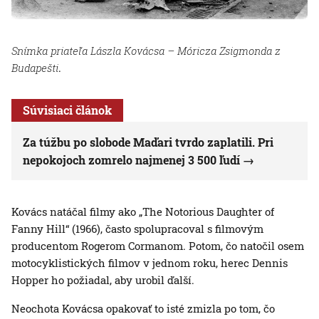
Snímka priateľa Lászla Kovácsa – Móricza Zsigmonda z
Budapešti
.
Súvisiaci článok
Za túžbu po slobode Maďari tvrdo zaplatili. Pri
nepokojoch zomrelo najmenej 3 500 ľudí
Kovács natáčal filmy ako „The Notorious Daughter of
Fanny Hill“ (1966), často spolupracoval s filmovým
producentom Rogerom Cormanom. Potom, čo natočil osem
motocyklistických filmov v jednom roku, herec Dennis
Hopper ho požiadal, aby urobil ďalší.
Neochota Kovácsa opakovať to isté zmizla po tom, čo