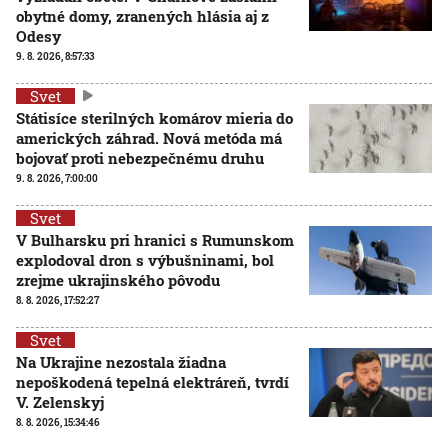
obytné domy, zranených hlásia aj z
Odesy
9. 8. 2026, 8:57:33
Svet
Státisíce sterilných komárov mieria do
amerických záhrad. Nová metóda má
bojovať proti nebezpečnému druhu
9. 8. 2026, 7:00:00
Svet
V Bulharsku pri hranici s Rumunskom
explodoval dron s výbušninami, bol
zrejme ukrajinského pôvodu
8. 8. 2026, 17:52:27
Svet
Na Ukrajine nezostala žiadna
nepoškodená tepelná elektráreň, tvrdí
V. Zelenskyj
8. 8. 2026, 15:34:46