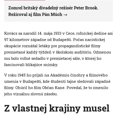
Zomrel britský divadelný režisér Peter Brook.
Režíroval aj film Pán Múch
Kovács sa narodil 14. mája 1933 v Cece, roľníckej dedine asi
97 kilometrov západne od Budapešti. Počas nacistickej
okupácie roznášal letáky pre propagandistické filmy
premietané každý týždeň v školskom auditóriu. Odmenou
mu bolo voľné sedadlo v premietacej sále, v ktorej ho
fascinovali blikajúce snímky.
V roku 1945 ho prijali na Akadémiu činohry a filmového
umenia v Budapešti, kde študenti tajne sledovali západné
filmy. Ohúril ho film Občan Kane. Povedal, že to zmenilo
jeho vizuálnu slovnú zásobu.
Z vlastnej krajiny musel