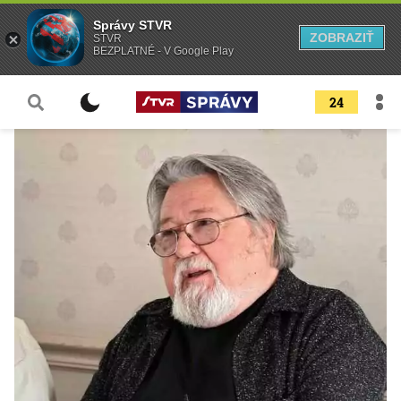
Správy STVR
ZOBRAZIŤ
STVR
BEZPLATNÉ - V Google Play
24