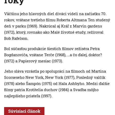
Väčšinu jeho hlavných diel diváci videli na začiatku 70.
rokov, vrátane tretieho filmu Roberta Altmana Ten studený
deň v parku (1969). Nakrúcal aj Kráľ z Marvin gardens
(1972), ktorý, rovnako ako Malé životné etudy, režíroval
Bob Rafelson.
Bol súčasťou produkcie šiestich filmov režiséra Petra
Bogdanoviča, vrátane Terče (1968), …a čo ďalej, doktor?
(1972) a Papierový mesiac (1973).
Jeho sláva vzrástla po spolupráci na filmoch od Martina
Scorseseho New York, New York (1977), Posledný valčík
(1978) alebo Šampón (1975) od Hala Ashbyho. Medzi ďalšie
filmy patria Krotitelia duchov (1984) a Svadba môjho
najlepšieho priateľa (1997).
Súvisiaci článok