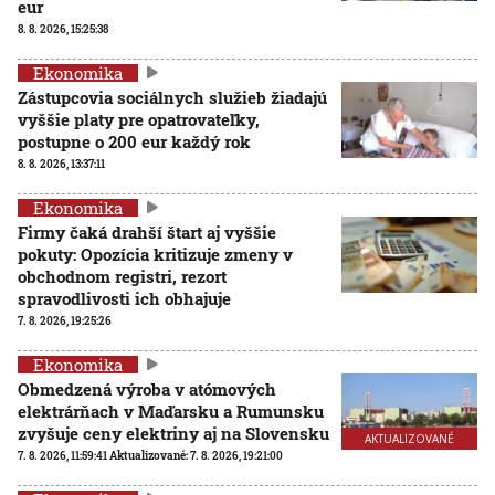
eur
8. 8. 2026, 15:25:38
Ekonomika
Zástupcovia sociálnych služieb žiadajú
vyššie platy pre opatrovateľky,
postupne o 200 eur každý rok
8. 8. 2026, 13:37:11
Ekonomika
Firmy čaká drahší štart aj vyššie
pokuty: Opozícia kritizuje zmeny v
obchodnom registri, rezort
spravodlivosti ich obhajuje
7. 8. 2026, 19:25:26
Ekonomika
Obmedzená výroba v atómových
elektrárňach v Maďarsku a Rumunsku
zvyšuje ceny elektriny aj na Slovensku
AKTUALIZOVANÉ
7. 8. 2026, 11:59:41
Aktualizované:
7. 8. 2026, 19:21:00