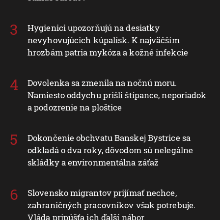
Hygienici upozorňujú na desiatky
nevyhovujúcich kúpalísk. K najväčším
hrozbám patria mykóza a kožné infekcie
Dovolenka sa zmenila na nočnú moru.
Namiesto oddychu prišli štípance, neporiadok
a podozrenie na ploštice
Dokončenie obchvatu Banskej Bystrice sa
odkladá o dva roky, dôvodom sú nelegálne
skládky a environmentálna záťaž
Slovensko migrantov prijímať nechce,
zahraničných pracovníkov však potrebuje.
Vláda pripúšťa ich ďalší nábor