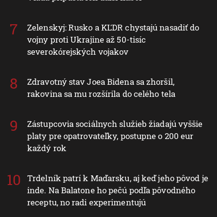
Zelenskyj: Rusko a KĽDR chystajú nasadiť do
vojny proti Ukrajine až 50-tisíc
severokórejských vojakov
Zdravotný stav Joea Bidena sa zhoršil,
rakovina sa mu rozšírila do celého tela
Zástupcovia sociálnych služieb žiadajú vyššie
platy pre opatrovateľky, postupne o 200 eur
každý rok
Trdelník patrí k Maďarsku, aj keď jeho pôvod je
inde. Na Balatone ho pečú podľa pôvodného
receptu, no radi experimentujú