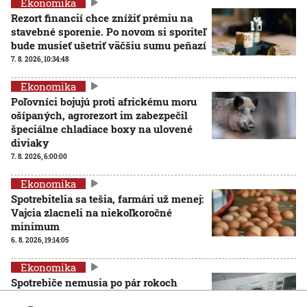
Ekonomika
Rezort financií chce znížiť prémiu na
stavebné sporenie. Po novom si sporiteľ
bude musieť ušetriť väčšiu sumu peňazí
7. 8. 2026, 10:34:48
Ekonomika
Poľovníci bojujú proti africkému moru
ošípaných, agrorezort im zabezpečil
špeciálne chladiace boxy na ulovené
diviaky
7. 8. 2026, 6:00:00
Ekonomika
Spotrebitelia sa tešia, farmári už menej:
Vajcia zlacneli na niekoľkoročné
minimum
6. 8. 2026, 19:14:05
Ekonomika
Spotrebiče nemusia po pár rokoch
končiť na smetisku. EÚ posilňuje právo