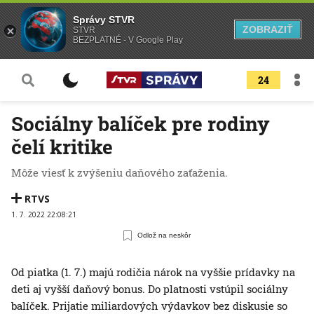
Správy STVR
ZOBRAZIŤ
STVR
BEZPLATNÉ - V Google Play
24
Sociálny balíček pre rodiny
čelí kritike
Môže viesť k zvýšeniu daňového zaťaženia.
RTVS
1. 7. 2022 22:08:21
Odlož na neskôr
Od piatka (1. 7.) majú rodičia nárok na vyššie prídavky na
deti aj vyšší daňový bonus. Do platnosti vstúpil sociálny
balíček. Prijatie miliardových výdavkov bez diskusie so