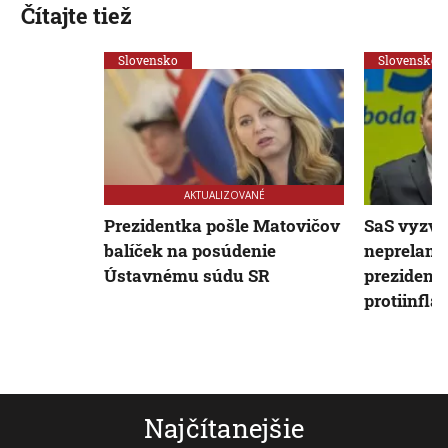
Čítajte tiež
Slovensko
Slovensko
AKTUALIZOVANÉ
Prezidentka pošle Matovičov
SaS vyzva
balíček na posúdenie
neprelamo
Ústavnému súdu SR
prezident
protiinfl
Najčítanejšie