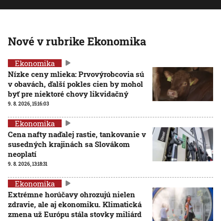
Nové v rubrike Ekonomika
Ekonomika
Nízke ceny mlieka: Prvovýrobcovia sú
v obavách, ďalší pokles cien by mohol
byť pre niektoré chovy likvidačný
9. 8. 2026, 15:16:03
Ekonomika
Cena nafty naďalej rastie, tankovanie v
susedných krajinách sa Slovákom
neoplatí
9. 8. 2026, 13:18:31
Ekonomika
Extrémne horúčavy ohrozujú nielen
zdravie, ale aj ekonomiku. Klimatická
zmena už Európu stála stovky miliárd