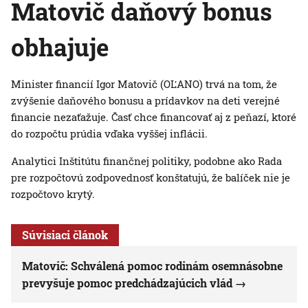
Matovič daňový bonus
obhajuje
Minister financií Igor Matovič (OĽANO) trvá na tom, že
zvýšenie daňového bonusu a prídavkov na deti verejné
financie nezaťažuje. Časť chce financovať aj z peňazí, ktoré
do rozpočtu prúdia vďaka vyššej inflácii.
Analytici Inštitútu finančnej politiky, podobne ako Rada
pre rozpočtovú zodpovednosť konštatujú, že balíček nie je
rozpočtovo krytý.
Súvisiaci článok
Matovič: Schválená pomoc rodinám osemnásobne
prevyšuje pomoc predchádzajúcich vlád