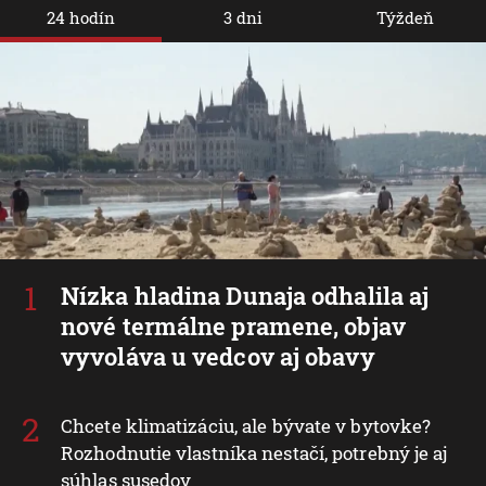
24 hodín
3 dni
Týždeň
Nízka hladina Dunaja odhalila aj
nové termálne pramene, objav
vyvoláva u vedcov aj obavy
Chcete klimatizáciu, ale bývate v bytovke?
Rozhodnutie vlastníka nestačí, potrebný je aj
súhlas susedov