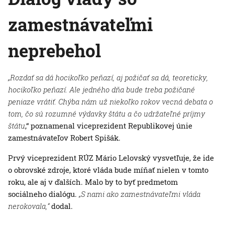
zamestnávateľmi
neprebehol
„Rozdať sa dá hocikoľko peňazí, aj požičať sa dá, teoreticky,
hocikoľko peňazí. Ale jedného dňa bude treba požičané
peniaze vrátiť. Chýba nám už niekoľko rokov vecná debata o
tom, čo sú rozumné výdavky štátu a čo udržateľné príjmy
štátu
,“ poznamenal viceprezident Republikovej únie
zamestnávateľov Robert Spišák.
Prvý viceprezident RÚZ Mário Lelovský vysvetľuje, že ide
o obrovské zdroje, ktoré vláda bude míňať nielen v tomto
roku, ale aj v ďalších. Malo by to byť predmetom
sociálneho dialógu.
„S nami ako zamestnávateľmi vláda
nerokovala,“
dodal.