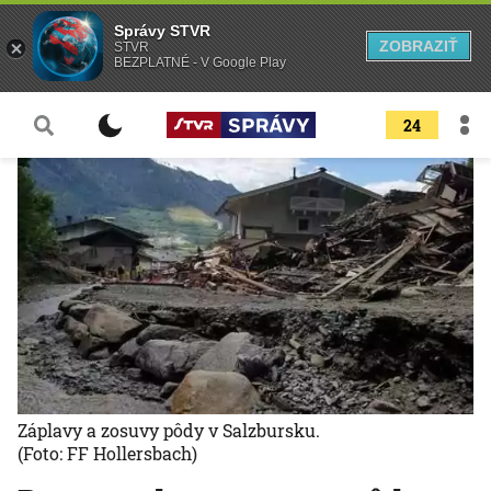
Správy STVR
ZOBRAZIŤ
STVR
BEZPLATNÉ - V Google Play
24
Záplavy a zosuvy pôdy v Salzbursku.
(Foto: FF Hollersbach)