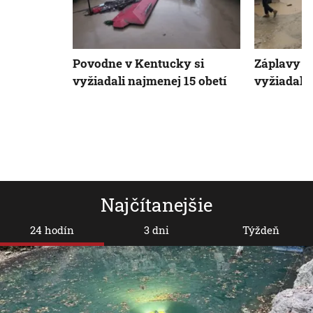
Povodne v Kentucky si
Záplavy v
vyžiadali najmenej 15 obetí
vyžiadali 
Najčítanejšie
24 hodín
3 dni
Týždeň