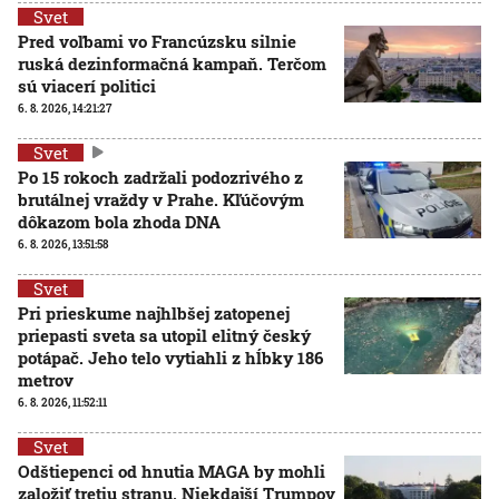
Svet
Pred voľbami vo Francúzsku silnie
ruská dezinformačná kampaň. Terčom
sú viacerí politici
6. 8. 2026, 14:21:27
Svet
Po 15 rokoch zadržali podozrivého z
brutálnej vraždy v Prahe. Kľúčovým
dôkazom bola zhoda DNA
6. 8. 2026, 13:51:58
Svet
Pri prieskume najhlbšej zatopenej
priepasti sveta sa utopil elitný český
potápač. Jeho telo vytiahli z hĺbky 186
metrov
6. 8. 2026, 11:52:11
Svet
Odštiepenci od hnutia MAGA by mohli
založiť tretiu stranu. Niekdajší Trumpov