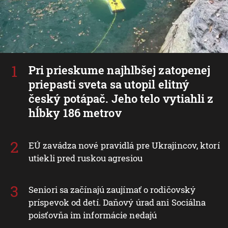
Pri prieskume najhlbšej zatopenej
priepasti sveta sa utopil elitný
český potápač. Jeho telo vytiahli z
hĺbky 186 metrov
EÚ zavádza nové pravidlá pre Ukrajincov, ktorí
utiekli pred ruskou agresiou
Seniori sa začínajú zaujímať o rodičovský
príspevok od detí. Daňový úrad ani Sociálna
poisťovňa im informácie nedajú