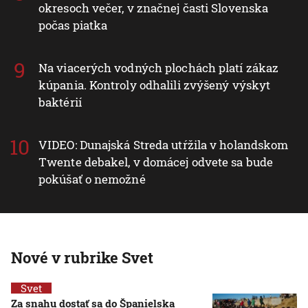
okresoch večer, v značnej časti Slovenska
počas piatka
Na viacerých vodných plochách platí zákaz
kúpania. Kontroly odhalili zvýšený výskyt
baktérií
VIDEO: Dunajská Streda utŕžila v holandskom
Twente debakel, v domácej odvete sa bude
pokúšať o nemožné
Nové v rubrike Svet
Svet
Za snahu dostať sa do Španielska