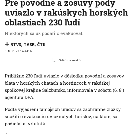
Pre povodne a zosuvy pôdy
uviazlo v rakúskych horských
oblastiach 230 ľudí
Niektorých sa už podarilo evakuovať.
RTVS
,
TASR
,
ČTK
6. 8. 2022 14:44:32
Odlož na neskôr
Približne 230 ľudí uviazlo v dôsledku povodní a zosuvov
blata v horských chatách a hostincoch v rakúskej
spolkovej krajine Salzbursko, informovala v sobotu (6. 8.)
agentúra DPA.
Podľa vyjadrení tamojších úradov sa záchranné zložky
snažili o evakuáciu uviaznutých turistov, na ktorej sa
podieľal aj vrtuľník.