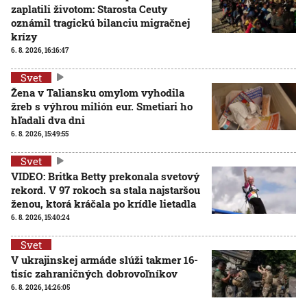
zaplatili životom: Starosta Ceuty
oznámil tragickú bilanciu migračnej
krízy
6. 8. 2026, 16:16:47
Svet
Žena v Taliansku omylom vyhodila
žreb s výhrou milión eur. Smetiari ho
hľadali dva dni
6. 8. 2026, 15:49:55
Svet
VIDEO: Britka Betty prekonala svetový
rekord. V 97 rokoch sa stala najstaršou
ženou, ktorá kráčala po krídle lietadla
6. 8. 2026, 15:40:24
Svet
V ukrajinskej armáde slúži takmer 16-
tisíc zahraničných dobrovoľníkov
6. 8. 2026, 14:26:05