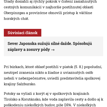
Úrady dosiahli aj rýchly pokrok v čistení zasiahnutých
cestných komunikácií v najhoršie postihnutej oblasti
Oberpinzgau a provizórne obnovili prístup k väčšine
horských chát.
Súvisiaci článok
Sever Japonska sužujú silné dažde. Spôsobujú
záplavy a zosuvy pôdy
Pri búrkach, ktoré oblasť postihli v piatok (5. 8.) popoludní,
neutrpel zranenia nikto a žiadne z uviaznutých osôb
neboli v nebezpečenstve, uviedli predstavitelia spolkovej
krajiny Salzbursko.
Potoky sa vyliali z korýt aj v spolkových krajinách
Tirolsko a Korutánsko, kde voda zaplavila cesty a došlo aj k
poškodeniu niekoľkých budov, píše DPA. V niekoľkých