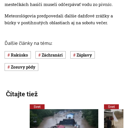
mestečkách hasiči museli odčerpávať vodu zo pivníc.
Meteorológovia predpovedali ďalšie dažďové zrážky a
búrky v postihnutých oblastiach aj na sobotu večer.
Ďalšie články na tému:
Rakúsko
záchranári
záplavy
zosuvy pôdy
Čítajte tiež
Svet
Svet