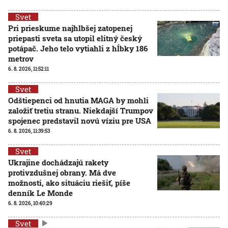
Svet
Pri prieskume najhlbšej zatopenej
priepasti sveta sa utopil elitný český
potápač. Jeho telo vytiahli z hĺbky 186
metrov
6. 8. 2026, 11:52:11
Svet
Odštiepenci od hnutia MAGA by mohli
založiť tretiu stranu. Niekdajší Trumpov
spojenec predstavil novú víziu pre USA
6. 8. 2026, 11:39:53
Svet
Ukrajine dochádzajú rakety
protivzdušnej obrany. Má dve
možnosti, ako situáciu riešiť, píše
denník Le Monde
6. 8. 2026, 10:40:29
Svet