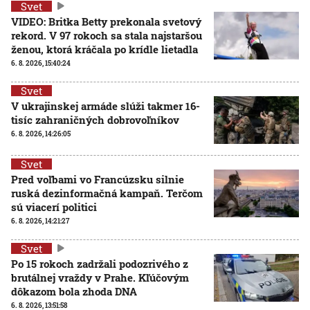
Svet
VIDEO: Britka Betty prekonala svetový
rekord. V 97 rokoch sa stala najstaršou
ženou, ktorá kráčala po krídle lietadla
6. 8. 2026, 15:40:24
Svet
V ukrajinskej armáde slúži takmer 16-
tisíc zahraničných dobrovoľníkov
6. 8. 2026, 14:26:05
Svet
Pred voľbami vo Francúzsku silnie
ruská dezinformačná kampaň. Terčom
sú viacerí politici
6. 8. 2026, 14:21:27
Svet
Po 15 rokoch zadržali podozrivého z
brutálnej vraždy v Prahe. Kľúčovým
dôkazom bola zhoda DNA
6. 8. 2026, 13:51:58