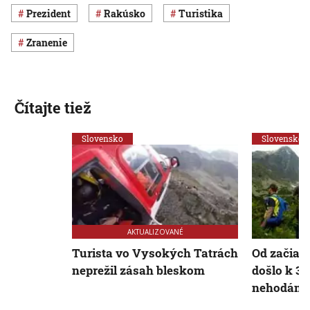
prezident
Rakúsko
turistika
zranenie
Čítajte tiež
Slovensko
Slovensko
AKTUALIZOVANÉ
Turista vo Vysokých Tatrách
Od začiat
neprežil zásah bleskom
došlo k 3
nehodám