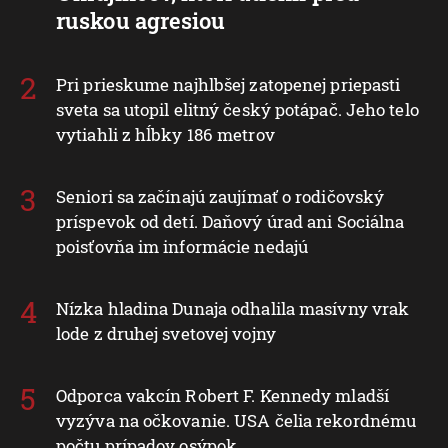
ruskou agresiou
Pri prieskume najhlbšej zatopenej priepasti
sveta sa utopil elitný český potápač. Jeho telo
vytiahli z hĺbky 186 metrov
Seniori sa začínajú zaujímať o rodičovský
príspevok od detí. Daňový úrad ani Sociálna
poisťovňa im informácie nedajú
Nízka hladina Dunaja odhalila masívny vrak
lode z druhej svetovej vojny
Odporca vakcín Robert F. Kennedy mladší
vyzýva na očkovanie. USA čelia rekordnému
počtu prípadov osýpok