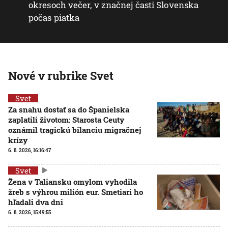
okresoch večer, v značnej časti Slovenska
počas piatka
Nové v rubrike Svet
Svet
Za snahu dostať sa do Španielska
zaplatili životom: Starosta Ceuty
oznámil tragickú bilanciu migračnej
krízy
6. 8. 2026, 16:16:47
Svet
Žena v Taliansku omylom vyhodila
žreb s výhrou milión eur. Smetiari ho
hľadali dva dni
6. 8. 2026, 15:49:55