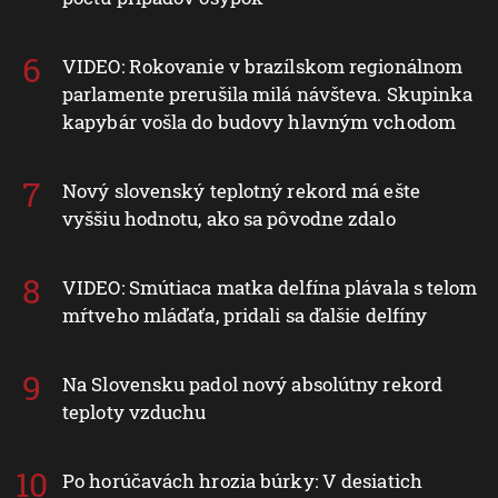
VIDEO: Rokovanie v brazílskom regionálnom
parlamente prerušila milá návšteva. Skupinka
kapybár vošla do budovy hlavným vchodom
Nový slovenský teplotný rekord má ešte
vyššiu hodnotu, ako sa pôvodne zdalo
VIDEO: Smútiaca matka delfína plávala s telom
mŕtveho mláďaťa, pridali sa ďalšie delfíny
Na Slovensku padol nový absolútny rekord
teploty vzduchu
Po horúčavách hrozia búrky: V desiatich