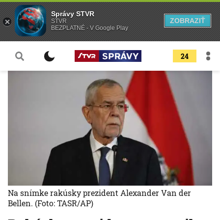
Správy STVR
ZOBRAZIŤ
STVR
BEZPLATNÉ - V Google Play
24
Na snímke rakúsky prezident Alexander Van der
Bellen.
(Foto: TASR/AP)