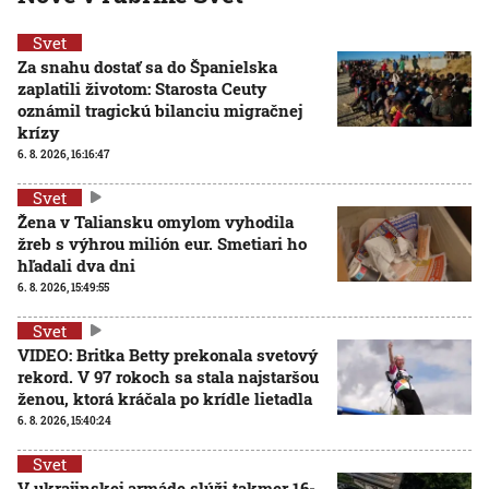
Svet
Za snahu dostať sa do Španielska
zaplatili životom: Starosta Ceuty
oznámil tragickú bilanciu migračnej
krízy
6. 8. 2026, 16:16:47
Svet
Žena v Taliansku omylom vyhodila
žreb s výhrou milión eur. Smetiari ho
hľadali dva dni
6. 8. 2026, 15:49:55
Svet
VIDEO: Britka Betty prekonala svetový
rekord. V 97 rokoch sa stala najstaršou
ženou, ktorá kráčala po krídle lietadla
6. 8. 2026, 15:40:24
Svet
V ukrajinskej armáde slúži takmer 16-