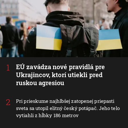
EÚ zavádza nové pravidlá pre
Ukrajincov, ktorí utiekli pred
ruskou agresiou
Pri prieskume najhlbšej zatopenej priepasti
sveta sa utopil elitný český potápač. Jeho telo
vytiahli z hĺbky 186 metrov