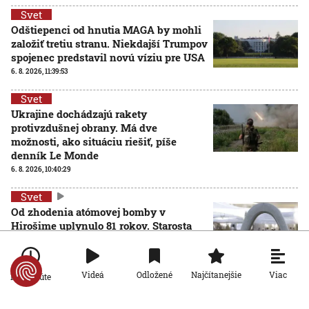
Svet
Odštiepenci od hnutia MAGA by mohli
založiť tretiu stranu. Niekdajší Trumpov
spojenec predstavil novú víziu pre USA
6. 8. 2026, 11:39:53
Svet
Ukrajine dochádzajú rakety
protivzdušnej obrany. Má dve
možnosti, ako situáciu riešiť, píše
denník Le Monde
6. 8. 2026, 10:40:29
Svet
Od zhodenia atómovej bomby v
Hirošime uplynulo 81 rokov. Starosta
mesta varoval pred zľahčovaním
AKTUALIZOVANÉ
neľudskosti jadrových zbraní
6. 8. 2026, 10:39:25
Aktualizované:
6. 8. 2026, 13:10:00
Viac
Videá
Odložené
Najčítanejšie
Po minúte
Svet