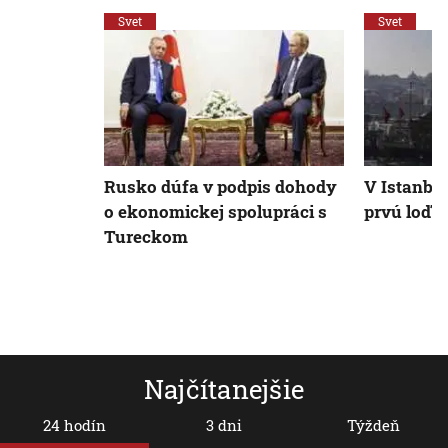
Svet
Svet
Rusko dúfa v podpis dohody
V Istanbul
o ekonomickej spolupráci s
prvú loď s
Tureckom
Najčítanejšie
24 hodín
3 dni
Týždeň