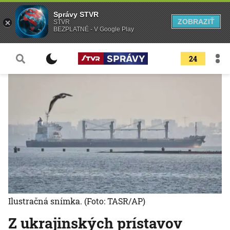
Správy STVR
ZOBRAZIŤ
STVR
BEZPLATNÉ - V Google Play
24
Ilustračná snímka.
(Foto: TASR/AP)
Z ukrajinských prístavov