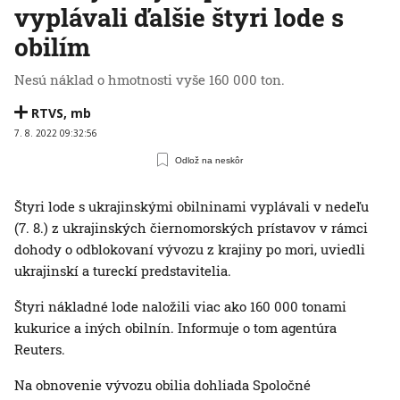
vyplávali ďalšie štyri lode s
obilím
Nesú náklad o hmotnosti vyše 160 000 ton.
RTVS
,
mb
7. 8. 2022 09:32:56
Odlož na neskôr
Štyri lode s ukrajinskými obilninami vyplávali v nedeľu
(7. 8.) z ukrajinských čiernomorských prístavov v rámci
dohody o odblokovaní vývozu z krajiny po mori, uviedli
ukrajinskí a tureckí predstavitelia.
Štyri nákladné lode naložili viac ako 160 000 tonami
kukurice a iných obilnín. Informuje o tom agentúra
Reuters.
Na obnovenie vývozu obilia dohliada Spoločné