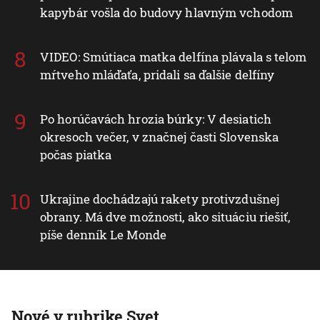
kapybár vošla do budovy hlavným vchodom
VIDEO: Smútiaca matka delfína plávala s telom
mŕtveho mláďaťa, pridali sa ďalšie delfíny
Po horúčavách hrozia búrky: V desiatich
okresoch večer, v značnej časti Slovenska
počas piatka
Ukrajine dochádzajú rakety protivzdušnej
obrany. Má dve možnosti, ako situáciu riešiť,
píše denník Le Monde
Nové v rubrike Svet