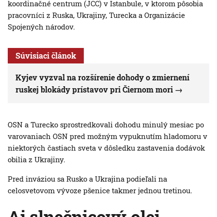
koordinačné centrum (JCC) v Istanbule, v ktorom pôsobia
pracovníci z Ruska, Ukrajiny, Turecka a Organizácie
Spojených národov.
Súvisiaci článok
Kyjev vyzval na rozšírenie dohody o zmiernení
ruskej blokády prístavov pri Čiernom mori
OSN a Turecko sprostredkovali dohodu minulý mesiac po
varovaniach OSN pred možným vypuknutím hladomoru v
niektorých častiach sveta v dôsledku zastavenia dodávok
obilia z Ukrajiny.
Pred inváziou sa Rusko a Ukrajina podieľali na
celosvetovom vývoze pšenice takmer jednou tretinou.
Aj slnečnicový olej