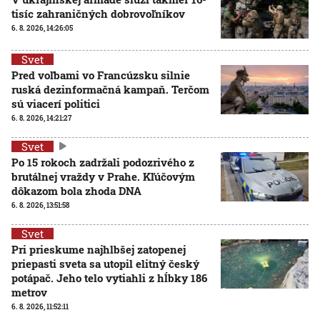
tisíc zahraničných dobrovoľníkov
6. 8. 2026, 14:26:05
Svet
Pred voľbami vo Francúzsku silnie
ruská dezinformačná kampaň. Terčom
sú viacerí politici
6. 8. 2026, 14:21:27
Svet
Po 15 rokoch zadržali podozrivého z
brutálnej vraždy v Prahe. Kľúčovým
dôkazom bola zhoda DNA
6. 8. 2026, 13:51:58
Svet
Pri prieskume najhlbšej zatopenej
priepasti sveta sa utopil elitný český
potápač. Jeho telo vytiahli z hĺbky 186
metrov
6. 8. 2026, 11:52:11