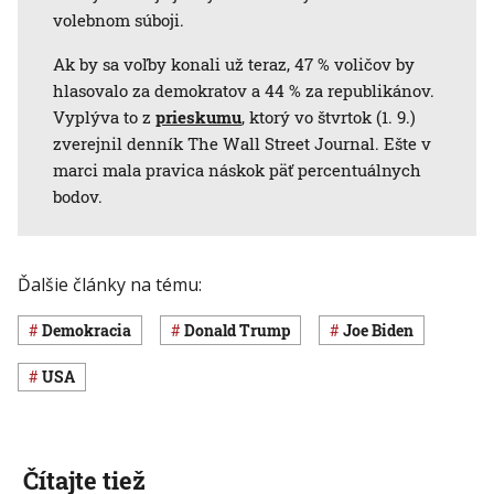
volebnom súboji.
Ak by sa voľby konali už teraz, 47 % voličov by
hlasovalo za demokratov a 44 % za republikánov.
Vyplýva to z
prieskumu
, ktorý vo štvrtok (1. 9.)
zverejnil denník The Wall Street Journal. Ešte v
marci mala pravica náskok päť percentuálnych
bodov.
Ďalšie články na tému:
demokracia
Donald Trump
Joe Biden
USA
Čítajte tiež