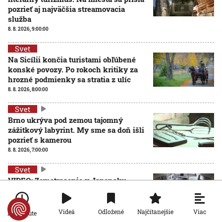
pozrieť aj najväčšia streamovacia
služba
8. 8. 2026, 9:00:00
Svet
Na Sicílii končia turistami obľúbené
konské povozy. Po rokoch kritiky za
hrozné podmienky sa stratia z ulíc
8. 8. 2026, 8:00:00
Svet
Brno ukrýva pod zemou tajomný
zážitkový labyrint. My sme sa doň išli
pozrieť s kamerou
8. 8. 2026, 7:00:00
Svet
VIDEO: Zemetrasenie v Japonsku
zastihlo lekárov uprostred operácie,
pacienta chránili vlastnými telami
7. 8. 2026, 15:01:59
Viac
Videá
Odložené
Najčítanejšie
Po minúte