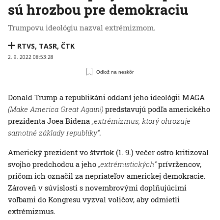
sú hrozbou pre demokraciu
Trumpovu ideológiu nazval extrémizmom.
RTVS
,
TASR
,
ČTK
2. 9. 2022 08:53:28
Odlož na neskôr
Donald Trump a republikáni oddaní jeho ideológii MAGA
(Make America Great Again!)
predstavujú podľa amerického
prezidenta Joea Bidena
„extrémizmus, ktorý ohrozuje
samotné základy republiky“
.
Americký prezident vo štvrtok (1. 9.) večer ostro kritizoval
svojho predchodcu a jeho
„extrémistických“
prívržencov,
pričom ich označil za nepriateľov americkej demokracie.
Zároveň v súvislosti s novembrovými doplňujúcimi
voľbami do Kongresu vyzval voličov, aby odmietli
extrémizmus.