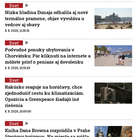
Svet
Nízka hladina Dunaja odhalila aj nové
termálne pramene, objav vyvoláva u
vedcov aj obavy
8. 8. 2026, 11:30:31
Svet
Podvodné ponuky ubytovania v
Chorvátsku: Pár kliknutí na internete a
môžete prísť o peniaze aj dovolenku
8. 8. 2026, 10:51:49
Svet
Rakúsko reaguje na horúčavy, chce
zjednodušiť cestu ku klimatizáciám.
Opozícia a Greenpeace žiadajú iné
riešenia
8. 8. 2026, 10:00:00
Svet
Kniha Dana Browna rozprúdila v Prahe
literárny turizmus. Na miesta sa prišla