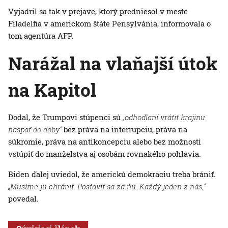
Vyjadril sa tak v prejave, ktorý predniesol v meste
Filadelfia v americkom štáte Pensylvánia, informovala o
tom agentúra AFP.
Narážal na vlaňajší útok
na Kapitol
Dodal, že Trumpovi stúpenci sú
„odhodlaní vrátiť krajinu
naspäť do doby“
bez práva na interrupciu, práva na
súkromie, práva na antikoncepciu alebo bez možnosti
vstúpiť do manželstva aj osobám rovnakého pohlavia.
Biden ďalej uviedol, že americkú demokraciu treba brániť.
„Musíme ju chrániť. Postaviť sa za ňu. Každý jeden z nás,“
povedal.