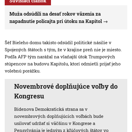
Súvisiaci článok
Muža odsúdili na desať rokov väzenia za
napadnutie policajta pri útoku na Kapitol
Šéf Bieleho domu takisto odsúdil politické násilie v
Spojených štátoch s tým, že v krajine preň nie je miesto.
Podľa AFP tým narážal na vlaňajší útok Trumpových
stúpencov na budovu Kapitolu, ktorí odmietli prijať jeho
volebnú porážku.
Novembrové doplňujúce voľby do
Kongresu
Bidenova Demokratická strana sa v
novembrových doplňujúcich voľbách bude
usilovať udržať si väčšinu v Kongrese a
Pensylvánia je jedným z kľúčových štátov vo