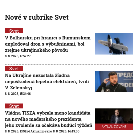
Nové v rubrike Svet
Svet
V Bulharsku pri hranici s Rumunskom
explodoval dron s výbušninami, bol
zrejme ukrajinského pôvodu
8. 8. 2026, 17:52:27
Svet
Na Ukrajine nezostala žiadna
nepoškodená tepelná elektráreň, tvrdí
V. Zelenskyj
8. 8. 2026, 15:34:46
Svet
Vládna TISZA vybrala meno kandidáta
na nového maďarského prezidenta,
jeho zvolenie sa očakáva budúci týždeň
AKTUALIZOVANÉ
8. 8. 2026, 13:51:54
Aktualizované:
8. 8. 2026, 14:49:00