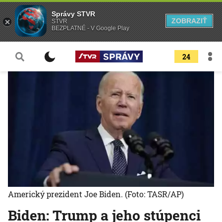
Správy STVR
ZOBRAZIŤ
STVR
BEZPLATNÉ - V Google Play
24
Americký prezident Joe Biden.
(Foto: TASR/AP)
Biden: Trump a jeho stúpenci