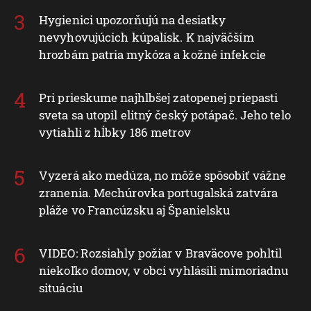
Hygienici upozorňujú na desiatky
nevyhovujúcich kúpalísk. K najväčším
hrozbám patria mykóza a kožné infekcie
Pri prieskume najhlbšej zatopenej priepasti
sveta sa utopil elitný český potápač. Jeho telo
vytiahli z hĺbky 186 metrov
Vyzerá ako medúza, no môže spôsobiť vážne
zranenia. Mechúrovka portugalská zatvára
pláže vo Francúzsku aj Španielsku
VIDEO: Rozsiahly požiar v Braväcove pohltil
niekoľko domov, v obci vyhlásili mimoriadnu
situáciu