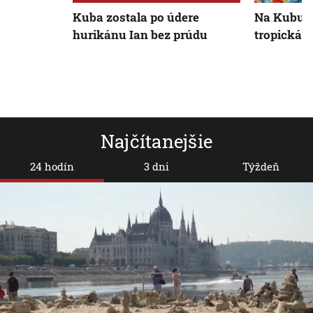
Kuba zostala po údere
Na Kubu a
hurikánu Ian bez prúdu
tropická 
Najčítanejšie
24 hodín
3 dni
Týždeň