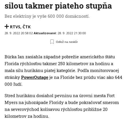
silou takmer piateho stupňa
Bez elektriny je vyše 600 000 domácností.
RTVS
,
ČTK
28. 9. 2022 20:58:02
Aktualizované:
28. 9. 2022 21:30:00
Odlož na neskôr
Búrka Ian zasiahla západné pobrežie amerického štátu
Florida rýchlosťou takmer 250 kilometrov za hodinu a
mala silu hurikánu piatej kategórie. Podľa monitorovacej
stránky
PowerOutage
je na Floride bez prúdu viac ako 644
000 ľudí.
Stred hurikánu dosiahol pevninu na úrovni mesta Fort
Myers na juhozápade Floridy a bude pokračovať smerom
na severovýchod kolísavou rýchlosťou približne 20
kilometrov za hodinu.