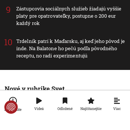
Zástupcovia sociálnych služieb žiadajú vyššie
platy pre opatrovateľky, postupne o 200 eur
každý rok
Trdelník patrí k Maďarsku, aj keď jeho pôvod je
inde. Na Balatone ho pečú podľa pôvodného
receptu, no radi experimentujú
Nové v rubrike Svet
Svet
Zelenskyj: Rusko a KĽDR chystajú
Viac
Videá
Odložené
Najčítanejšie
Po minúte
nasadiť do vojny proti Ukrajine až 50-
tisíc severokórejských vojakov
9. 8. 2026, 17:30:09