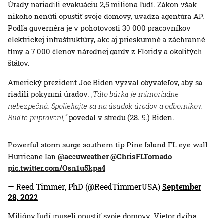
Úrady nariadili evakuáciu 2,5 milióna ľudí. Zákon však
nikoho nenúti opustiť svoje domovy, uvádza agentúra AP.
Podľa guvernéra je v pohotovosti 30 000 pracovníkov
elektrickej infraštruktúry, ako aj prieskumné a záchranné
tímy a 7 000 členov národnej gardy z Floridy a okolitých
štátov.
Americký prezident Joe Biden vyzval obyvateľov, aby sa
riadili pokynmi úradov.
„Táto búrka je mimoriadne
nebezpečná. Spoliehajte sa na úsudok úradov a odborníkov.
Buďte pripravení,“
povedal v stredu (28. 9.) Biden.
Powerful storm surge southern tip Pine Island FL eye wall
Hurricane Ian
@accuweather
@ChrisFLTornado
pic.twitter.com/Osn1u5kpa4
— Reed Timmer, PhD (@ReedTimmerUSA)
September
28, 2022
Milióny ľudí museli opustiť svoje domovy. Vietor dvíha