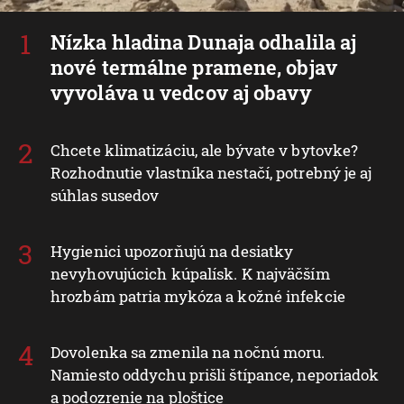
Nízka hladina Dunaja odhalila aj
nové termálne pramene, objav
vyvoláva u vedcov aj obavy
Chcete klimatizáciu, ale bývate v bytovke?
Rozhodnutie vlastníka nestačí, potrebný je aj
súhlas susedov
Hygienici upozorňujú na desiatky
nevyhovujúcich kúpalísk. K najväčším
hrozbám patria mykóza a kožné infekcie
Dovolenka sa zmenila na nočnú moru.
Namiesto oddychu prišli štípance, neporiadok
a podozrenie na ploštice