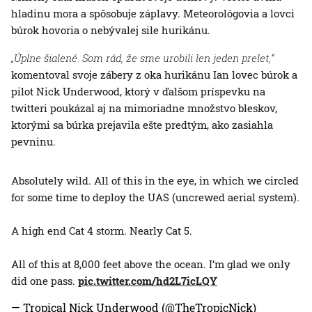
hladinu mora a spôsobuje záplavy. Meteorológovia a lovci
búrok hovoria o nebývalej sile hurikánu.
„Úplne šialené. Som rád, že sme urobili len jeden prelet,“
komentoval svoje zábery z oka hurikánu Ian lovec búrok a
pilot Nick Underwood, ktorý v ďalšom príspevku na
twitteri poukázal aj na mimoriadne množstvo bleskov,
ktorými sa búrka prejavila ešte predtým, ako zasiahla
pevninu.
Absolutely wild. All of this in the eye, in which we circled
for some time to deploy the UAS (uncrewed aerial system).
A high end Cat 4 storm. Nearly Cat 5.
All of this at 8,000 feet above the ocean. I’m glad we only
did one pass.
pic.twitter.com/hd2L7icLQY
— Tropical Nick Underwood (@TheTropicNick)