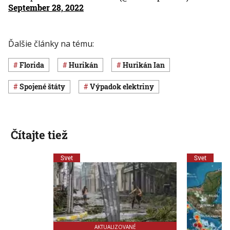
September 28, 2022
Ďalšie články na tému:
Florida
hurikán
Hurikán Ian
Spojené štáty
výpadok elektriny
Čítajte tiež
Svet
Svet
AKTUALIZOVANÉ