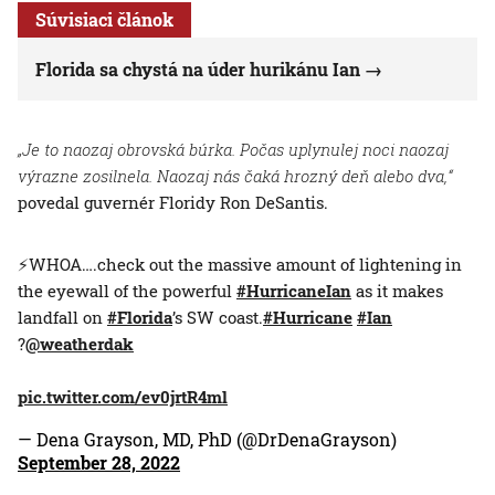
Súvisiaci článok
Florida sa chystá na úder hurikánu Ian
„Je to naozaj obrovská búrka. Počas uplynulej noci naozaj
výrazne zosilnela. Naozaj nás čaká hrozný deň alebo dva,“
povedal guvernér Floridy Ron DeSantis.
⚡️WHOA….check out the massive amount of lightening in
the eyewall of the powerful
#HurricaneIan
as it makes
landfall on
#Florida
’s SW coast.
#Hurricane
#Ian
?
@weatherdak
pic.twitter.com/ev0jrtR4ml
— Dena Grayson, MD, PhD (@DrDenaGrayson)
September 28, 2022