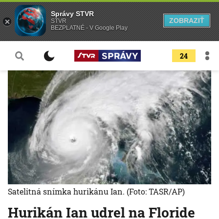
Správy STVR
ZOBRAZIŤ
STVR
BEZPLATNÉ - V Google Play
24
Satelitná snímka hurikánu Ian.
(Foto: TASR/AP)
Hurikán Ian udrel na Floride