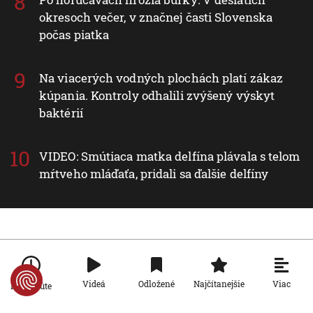
okresoch večer, v značnej časti Slovenska
počas piatka
Na viacerých vodných plochách platí zákaz
kúpania. Kontroly odhalili zvýšený výskyt
baktérií
VIDEO: Smútiaca matka delfína plávala s telom
mŕtveho mláďaťa, pridali sa ďalšie delfíny
Nové v rubrike Svet
Svet
Viac
Videá
Odložené
Najčítanejšie
Po minúte
Za snahu dostať sa do Španielska