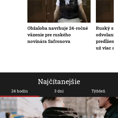
Obžaloba navrhuje 24-ročné
Ruský súd
väzenie pre ruského
odvolanie 
novinára Safronova
predĺženiu
už viac ak
Najčítanejšie
24 hodín
3 dni
Týždeň