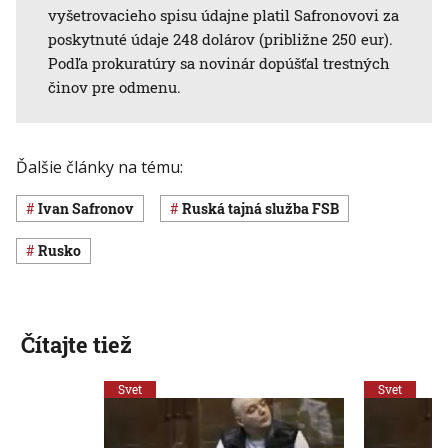
vyšetrovacieho spisu údajne platil Safronovovi za
poskytnuté údaje 248 dolárov (približne 250 eur).
Podľa prokuratúry sa novinár dopúšťal trestných
činov pre odmenu.
Ďalšie články na tému:
Ivan Safronov
Ruská tajná služba FSB
Rusko
Čítajte tiež
Svet
Svet