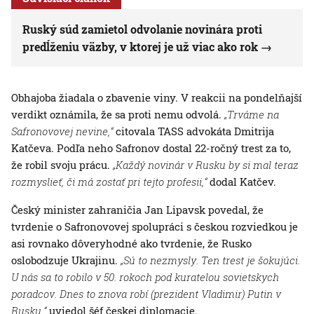
Ruský súd zamietol odvolanie novinára proti
predĺženiu väzby, v ktorej je už viac ako rok
Obhajoba žiadala o zbavenie viny. V reakcii na pondelňajší
verdikt oznámila, že sa proti nemu odvolá.
„Trváme na
Safronovovej nevine,“
citovala TASS advokáta Dmitrija
Katčeva. Podľa neho Safronov dostal 22-ročný trest za to,
že robil svoju prácu.
„Každý novinár v Rusku by si mal teraz
rozmyslieť, či má zostať pri tejto profesii,“
dodal Katčev.
Český minister zahraničia Jan Lipavsk povedal, že
tvrdenie o Safronovovej spolupráci s českou rozviedkou je
asi rovnako dôveryhodné ako tvrdenie, že Rusko
oslobodzuje Ukrajinu.
„Sú to nezmysly. Ten trest je šokujúci.
U nás sa to robilo v 50. rokoch pod kuratelou sovietskych
poradcov.
Dnes to znova robí (prezident Vladimir) Putin v
Rusku,“
uviedol šéf českej diplomacie.