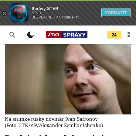
Správy STVR
ZOBRAZIŤ
STVR
BEZPLATNÉ - V Google Play
24
Na snímke ruský novinár Ivan Safronov.
(Foto: ČTK/AP/Alexander Zemlianichenko)