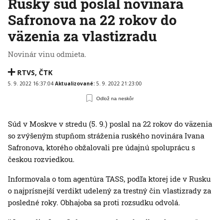
Ruský súd poslal novinára
Safronova na 22 rokov do
väzenia za vlastizradu
Novinár vinu odmieta.
RTVS
,
ČTK
5. 9. 2022 16:37:04
Aktualizované:
5. 9. 2022 21:23:00
Odlož na neskôr
Súd v Moskve v stredu (5. 9.) poslal na 22 rokov do väzenia
so zvýšeným stupňom stráženia ruského novinára Ivana
Safronova, ktorého obžalovali pre údajnú spoluprácu s
českou rozviedkou.
Informovala o tom agentúra TASS, podľa ktorej ide v Rusku
o najprísnejší verdikt udelený za trestný čin vlastizrady za
posledné roky. Obhajoba sa proti rozsudku odvolá.