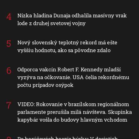
Nízka hladina Dunaja odhalila masívny vrak
lode z druhej svetovej vojny
Nový slovenský teplotný rekord má ešte
vyššiu hodnotu, ako sa pôvodne zdalo
Odporca vakcín Robert F. Kennedy mladší
vyzýva na očkovanie. USA čelia rekordnému
počtu prípadov osýpok
VIDEO: Rokovanie v brazílskom regionálnom
parlamente prerušila milá návšteva. Skupinka
kapybár vošla do budovy hlavným vchodom
Po horúčavách hrozia búrky: V desiatich