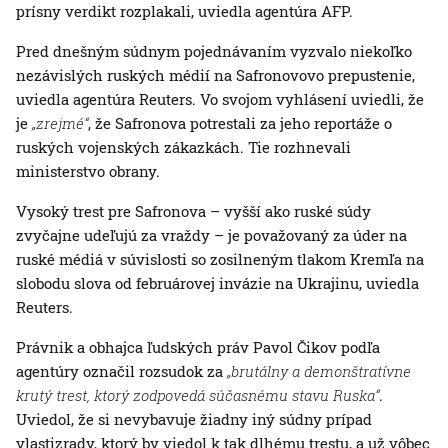
prísny verdikt rozplakali, uviedla agentúra AFP.
Pred dnešným súdnym pojednávaním vyzvalo niekoľko
nezávislých ruských médií na Safronovovo prepustenie,
uviedla agentúra Reuters. Vo svojom vyhlásení uviedli, že
je
„zrejmé“
, že Safronova potrestali za jeho reportáže o
ruských vojenských zákazkách. Tie rozhnevali
ministerstvo obrany.
Vysoký trest pre Safronova – vyšší ako ruské súdy
zvyčajne udeľujú za vraždy – je považovaný za úder na
ruské médiá v súvislosti so zosilneným tlakom Kremľa na
slobodu slova od februárovej invázie na Ukrajinu, uviedla
Reuters.
Právnik a obhajca ľudských práv Pavol Čikov podľa
agentúry označil rozsudok za
„brutálny a demonštratívne
krutý trest, ktorý zodpovedá súčasnému stavu Ruska“
.
Uviedol, že si nevybavuje žiadny iný súdny prípad
vlastizrady, ktorý by viedol k tak dlhému trestu, a už vôbec