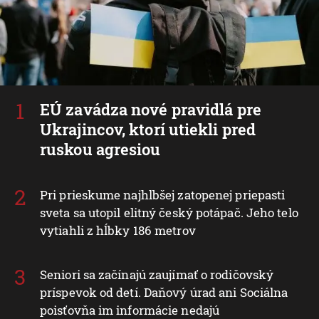
EÚ zavádza nové pravidlá pre
Ukrajincov, ktorí utiekli pred
ruskou agresiou
Pri prieskume najhlbšej zatopenej priepasti
sveta sa utopil elitný český potápač. Jeho telo
vytiahli z hĺbky 186 metrov
Seniori sa začínajú zaujímať o rodičovský
príspevok od detí. Daňový úrad ani Sociálna
poisťovňa im informácie nedajú