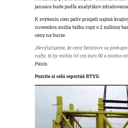
januára bude podľa analytikov zdražovanie
K zvýšeniu cien palív prispeli najmä krajin
novembra znížia ťažbu ropy o 2 milióny ba
ceny na burze.
„Nevylučujeme, že ceny benzínov sa prehupnú
nafty, tá by mohla ísť cez euro 90 a možno ešt
Pánis.
Pozrite si celú reportáž RTVS: