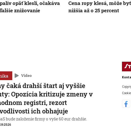
palív opäť klesli, očakáva
Cena ropy klesá, môže byť
 ďalšie znižovanie
nižšia až o 25 percent
mika
Video
Konta
y čaká drahší štart aj vyššie
Copyri
ty: Opozícia kritizuje zmeny v
Cookie
odnom registri, rezort
vodlivosti ich obhajuje
aS bude založenie firmy o vyše 60 eur drahšie.
, 19:25:26