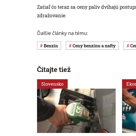
Zatiaľ čo teraz sa ceny palív dvíhajú post
zdražovanie.
Ďalšie články na tému:
benzín
ceny benzínu a nafty
c
Čítajte tiež
Slovensko
Eko