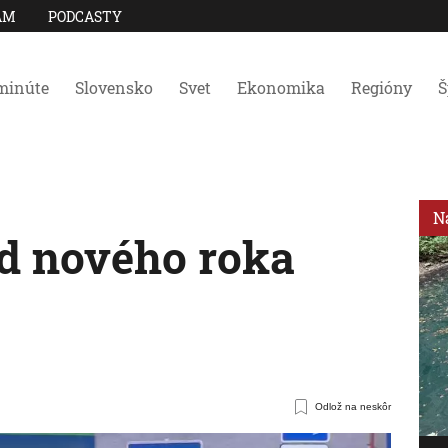
AM
PODCASTY
minúte
Slovensko
Svet
Ekonomika
Regióny
Š
N
d nového roka
Odlož na neskôr