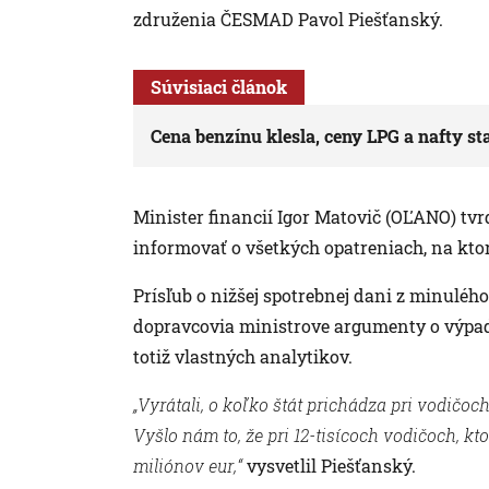
združenia ČESMAD Pavol Piešťanský.
Súvisiaci článok
Cena benzínu klesla, ceny LPG a nafty st
Minister financií Igor Matovič (OĽANO) tvrd
informovať o všetkých opatreniach, na ktor
Prísľub o nižšej spotrebnej dani z minulého
dopravcovia ministrove argumenty o výpadku
totiž vlastných analytikov.
„Vyrátali, o koľko štát prichádza pri vodičo
Vyšlo nám to, že pri 12-tisícoch vodičoch, kt
miliónov eur,“
vysvetlil Piešťanský.