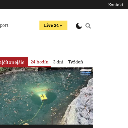
Kontakt
port
Live 24
24 hodín
3 dni
Týždeň
ajčítanejšie