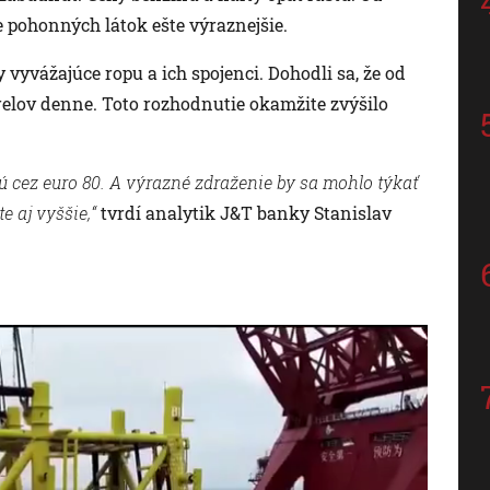
 pohonných látok ešte výraznejšie.
y vyvážajúce ropu a ich spojenci. Dohodli sa, že od
relov denne. Toto rozhodnutie okamžite zvýšilo
 cez euro 80. A výrazné zdraženie by sa mohlo týkať
e aj vyššie,“
tvrdí analytik J&T banky Stanislav