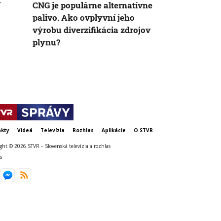
CNG je populárne alternatívne
Firmy čaká d
palivo. Ako ovplyvní jeho
vyššie pokut
výrobu diverzifikácia zdrojov
kritizuje z
plynu?
registri, rez
ich obhajuje
kty
Videá
Televízia
Rozhlas
Aplikácie
O STVR
ght © 2026 STVR – Slovenská televízia a rozhlas
s