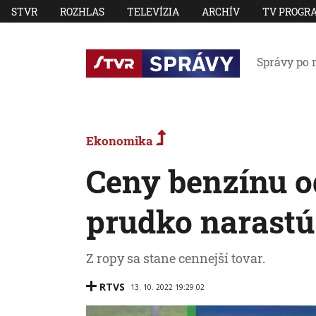
STVR
ROZHLAS
TELEVÍZIA
ARCHÍV
TV PROGR
Správy po 
Ekonomika
Ceny benzínu o
prudko narastú
Z ropy sa stane cennejší tovar.
RTVS
13. 10. 2022 19:29:02