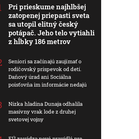
Pri prieskume najhlbšej
zatopenej priepasti sveta
sa utopil elitný český
potápač. Jeho telo vytiahli
z hĺbky 186 metrov
Seniori sa začínajú zaujímať o
rodičovský príspevok od detí.
Daňový úrad ani Sociálna
poisťovňa im informácie nedajú
Nízka hladina Dunaja odhalila
masívny vrak lode z druhej
svetovej vojny
EÚ zavádza nové pravidlá pre