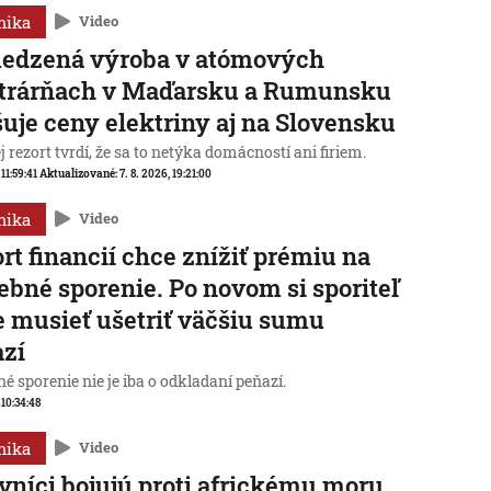
mika
Video
edzená výroba v atómových
ktrárňach v Maďarsku a Rumunsku
uje ceny elektriny aj na Slovensku
 rezort tvrdí, že sa to netýka domácností ani firiem.
 11:59:41
Aktualizované:
7. 8. 2026, 19:21:00
mika
Video
rt financií chce znížiť prémiu na
ebné sporenie. Po novom si sporiteľ
 musieť ušetriť väčšiu sumu
azí
é sporenie nie je iba o odkladaní peňazí.
 10:34:48
mika
Video
vníci bojujú proti africkému moru