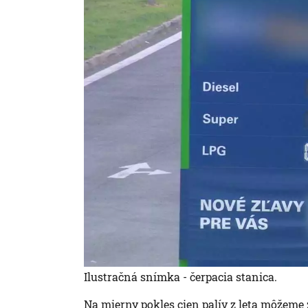
Ilustračná snímka - čerpacia stanica.
Na mierny pokles cien palív z leta môžeme