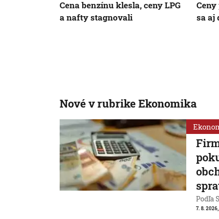
Cena benzínu klesla, ceny LPG
Ceny 
a nafty stagnovali
sa aj
Nové v rubrike Ekonomika
Ekono
Firm
poku
obch
spra
Podľa S
7. 8. 2026