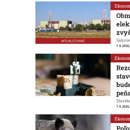
Ekono
Obm
ele
zvyš
Sakovej
AKTUALIZOVANÉ
7. 8. 2026,
Ekono
Rezo
stav
bude
peň
Stavebn
7. 8. 2026,
Ekono
Poľo