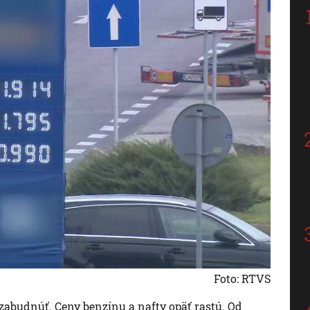
Foto: RTVS
 zabudnúť. Ceny benzínu a nafty opäť rastú. Od