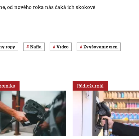
upne, od nového roka nás čaká ich skokové
eny ropy
nafta
Video
zvyšovanie cien
nomika
Rádiožurnál