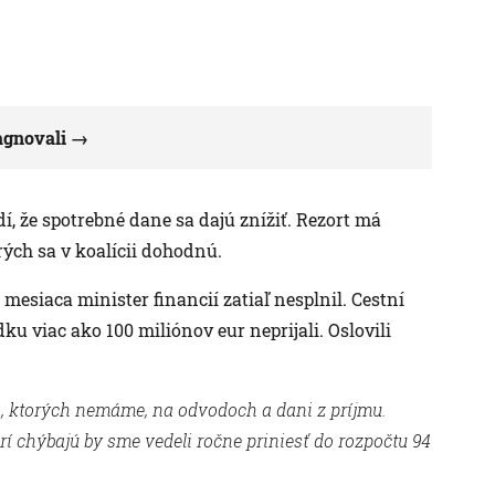
agnovali
í, že spotrebné dane sa dajú znížiť. Rezort má
ých sa v koalícii dohodnú.
 mesiaca minister financií zatiaľ nesplnil. Cestní
 viac ako 100 miliónov eur neprijali. Oslovili
ch, ktorých nemáme, na odvodoch a dani z príjmu.
orí chýbajú by sme vedeli ročne priniesť do rozpočtu 94