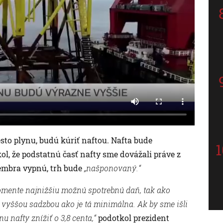
sto plynu, budú kúriť naftou. Nafta bude
ol, že podstatnú časť nafty sme dovážali práve z
embra vypnú, trh bude
„našponovaný.“
mente najnižšiu možnú spotrebnú daň, tak ako
vyššou sadzbou ako je tá minimálna. Ak by sme išli
u nafty znížiť o 3,8 centa,“
podotkol prezident